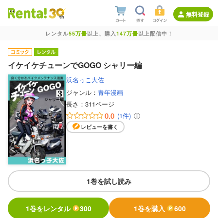
無料登録
レンタル
55万冊
以上、購入
147万冊
以上配信中！
イケイケチューンでGOGO シャリー編
浜名っこ大佐
ジャンル：
青年漫画
長さ：
311ページ
0.0
(1件)
レビューを書く
1巻を試し読み
1巻をレンタル
300
1巻を購入
600