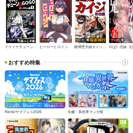
マンガ｜巻
マンガ｜話
マンガ｜巻
マンガ｜巻
イケイケチューンでGOGO Dio編
ヒーローヒロイン
賭博堕天録カイジ 和也編
おすすめ特集
Renta!サマフェス2026
令嬢・異世界マンガ祭