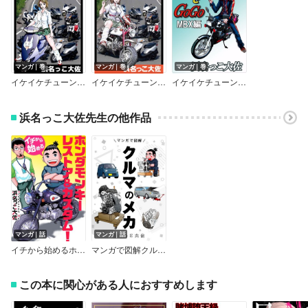
マンガ｜巻
マンガ｜巻
マンガ｜巻
イケイケチューンでGOGO Dio編
イケイケチューンでGOGO モンキー編
イケイケチューンでGOGO MBX編
浜名っこ大佐先生の他作品
マンガ｜話
マンガ｜話
イチから始めるホンダモンキーレストア＆カスタム！
マンガで図解クルマのメカ
この本に関心がある人におすすめします