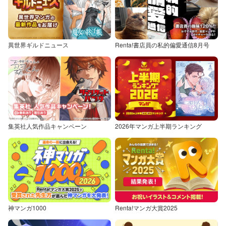
異世界ギルドニュース
Renta!書店員の私的偏愛通信8月号
集英社人気作品キャンペーン
2026年マンガ上半期ランキング
神マンガ1000
Renta!マンガ大賞2025