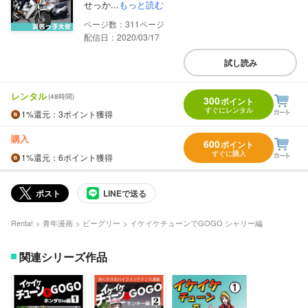
せっか...
もっと読む
311
配信日：2020/03/17
試し読み
レンタル
(48時間)
300
ポイント
すぐにレンタル
1%
還元
：3ポイント獲得
購入
600
ポイント
すぐに購入
1%
還元
：6ポイント獲得
ポスト
LINEで送る
Renta!
青年漫画
ビーグリー
イケイケチューンでGOGO シャリー編
関連シリーズ作品