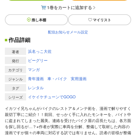
1巻をカートに追加する
推し本棚
マイリスト
配信お知らせメール設定
作品詳細
浜名っこ大佐
著者
ビーグリー
発行
マンガ
カテゴリ
青年漫画
車・バイク
実用漫画
ジャンル
レンタル
タグ
イケイケチューンでGOGO
シリーズ
イカツイ兄ちゃんがバイクのレストア＆メンテ術を、漫画で解りやすく
親切丁寧にご紹介！！前回、せっかく手に入れたモンキーを、バイト中
に盗まれてしまった麗美。連絡を受けたバイク屋の店長たちは、各方面
を探し回るが…？※作者が実際に車両を分解、整備して取材した内容の
漫画ですが個々の車両に対応する訳では有りません。読者の皆様が整備