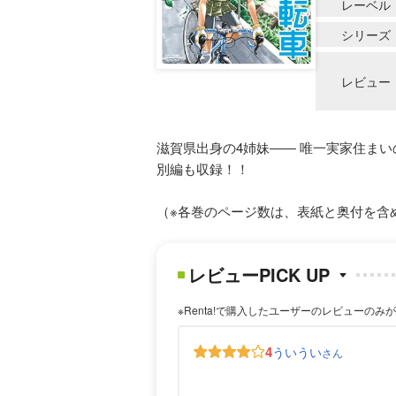
レーベル
シリーズ
レビュー
滋賀県出身の4姉妹―― 唯一実家住まい
別編も収録！！
（※各巻のページ数は、表紙と奥付を含
レビューPICK UP
※Renta!で購入したユーザーのレビューのみ
4
ういうい
さん