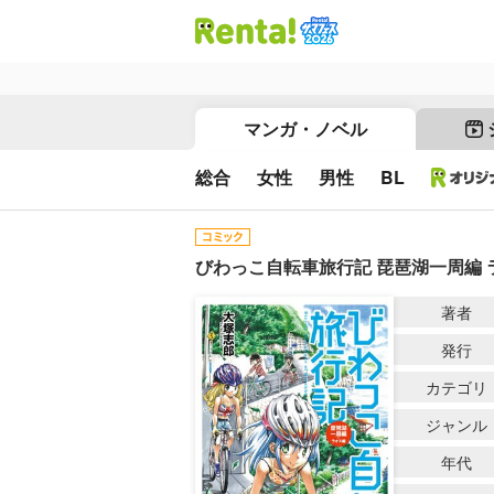
マンガ・ノベル
総合
女性
男性
BL
びわっこ自転車旅行記 琵琶湖一周編 
著者
発行
カテゴリ
ジャンル
年代