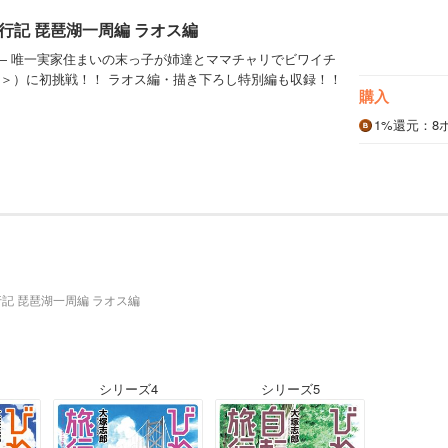
行記 琵琶湖一周編 ラオス編
― 唯一実家住まいの末っ子が姉達とママチャリでビワイチ
km＞）に初挑戦！！ ラオス編・描き下ろし特別編も収録！！
購入
1%
還元
：8
記 琵琶湖一周編 ラオス編
シリーズ4
シリーズ5