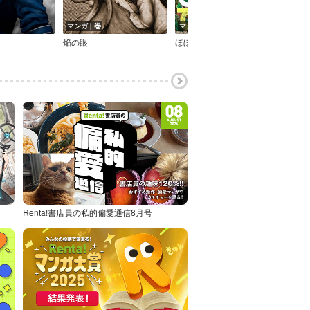
マンガ｜巻
マンガ｜巻
マン
焔の眼
ほぼほぼほろびまして
コス
Renta!書店員の私的偏愛通信8月号