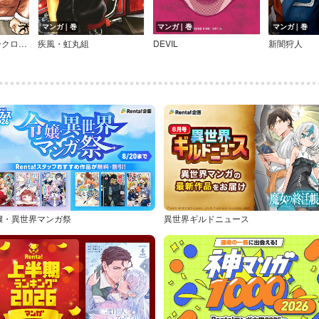
マンガ｜巻
マンガ｜巻
マンガ｜巻
クズ！！ ～アナザークローズ九頭神竜男～
疾風・虹丸組
DEVIL
新闇狩人
嬢・異世界マンガ祭
異世界ギルドニュース