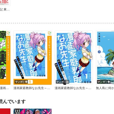
びわっこ自転車旅行記 東京→滋賀帰還編
マンガ｜巻
マンガ｜話
マンガ｜巻
【合本版】すみっこ漫画家のトンデモ『裏』事件簿
漫画家庭教師なお先生～新人漫画賞を獲るための簡単ストーリー創作法～【合本版】
漫画家庭教師なお先生～新人漫画賞を獲るための簡単ストーリー創作法～
読んでいます