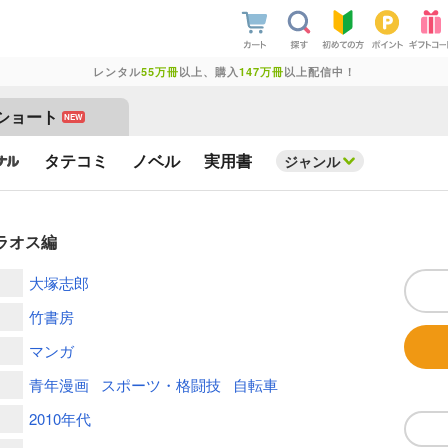
レンタル
55万冊
以上、購入
147万冊
以上配信中！
ショート
NEW
タテコミ
ノベル
実用書
ジャンル
ラオス編
大塚志郎
竹書房
マンガ
青年漫画
スポーツ・格闘技
自転車
2010年代