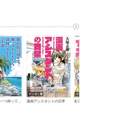
マンガ｜巻
マンガ｜巻
マン
無人島に何か一つ持ってくとしたら何持ってく？って話
漫画アシスタントの日常
女子力向上カツドウキロク
あく