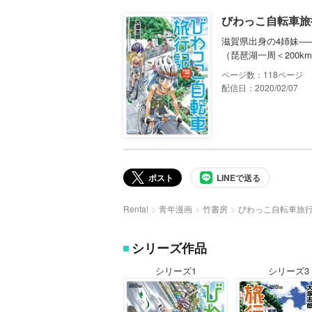
びわっこ自転車旅
滋賀県出身の4姉妹―
（琵琶湖一周＜200
118
配信日：2020/02/07
ポスト
LINEで送る
Renta!
青年漫画
竹書房
びわっこ自転車旅行
シリーズ作品
シリーズ1
シリーズ3