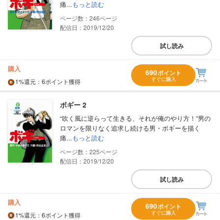
痛...
もっと読む
246
配信日：2019/12/20
試し読み
購入
690
ポイント
すぐに購入
1%
還元
：6ポイント獲得
ボギー 2
“吹く風に逆らって生きる、それが俺のやり方！”男の
ロマンを限りなく追求し続ける男・ボギーを描く
痛...
もっと読む
225
配信日：2019/12/20
試し読み
購入
690
ポイント
すぐに購入
1%
還元
：6ポイント獲得