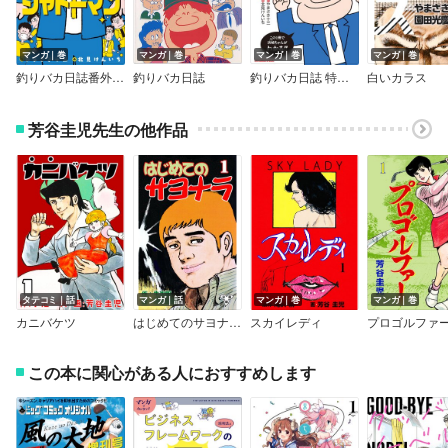
マンガ｜巻
マンガ｜巻
マンガ｜巻
マンガ｜巻
釣りバカ日誌番外編 シャドーマン
釣りバカ日誌
釣りバカ日誌 特別入門編 ～浜崎ちゃんは何故ヒーローなのか？～
白いカラス
芳谷圭児先生の他作品
タテコミ｜話
マンガ｜話
マンガ｜巻
マンガ｜巻
カニバケツ
はじめてのサヨナラ【分冊版】
スカイレディ
プロゴルファ
この本に関心がある人におすすめします