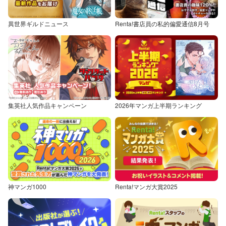
異世界ギルドニュース
Renta!書店員の私的偏愛通信8月号
集英社人気作品キャンペーン
2026年マンガ上半期ランキング
神マンガ1000
Renta!マンガ大賞2025