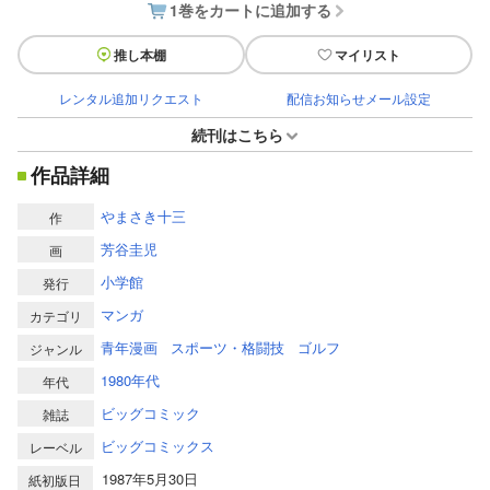
1巻をカートに追加する
推し本棚
マイリスト
レンタル追加リクエスト
配信お知らせメール設定
続刊はこちら
作品詳細
やまさき十三
作
芳谷圭児
画
小学館
発行
マンガ
カテゴリ
青年漫画
スポーツ・格闘技
ゴルフ
ジャンル
1980年代
年代
ビッグコミック
雑誌
ビッグコミックス
レーベル
1987年5月30日
紙初版日