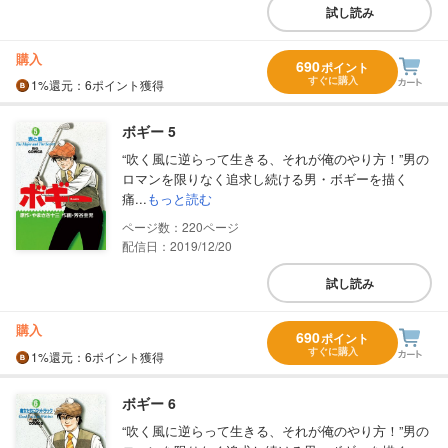
試し読み
購入
690
ポイント
すぐに購入
1%
還元
：6ポイント獲得
ボギー 5
“吹く風に逆らって生きる、それが俺のやり方！”男の
ロマンを限りなく追求し続ける男・ボギーを描く
痛...
もっと読む
220
配信日：2019/12/20
試し読み
購入
690
ポイント
すぐに購入
1%
還元
：6ポイント獲得
ボギー 6
“吹く風に逆らって生きる、それが俺のやり方！”男の