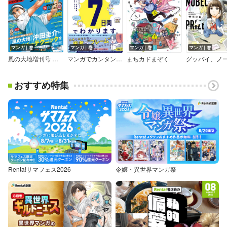
マンガ｜巻
マンガ｜巻
マンガ｜巻
マンガ｜巻
風の大地増刊号 ドライバー編
マンガでカンタン！ビジネスフレームワークの活用法は7日間でわかります。
まちカドまぞく
おすすめ特集
Renta!サマフェス2026
令嬢・異世界マンガ祭