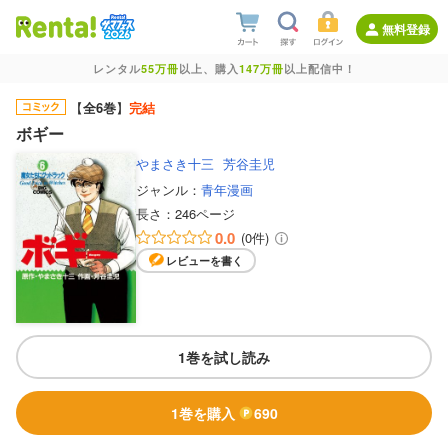
無料登録
レンタル
55万冊
以上、購入
147万冊
以上配信中！
【
全6巻
】
完結
ボギー
やまさき十三
芳谷圭児
ジャンル：
青年漫画
長さ：
246ページ
0.0
(0件)
レビューを書く
1巻を試し読み
1巻を購入
690