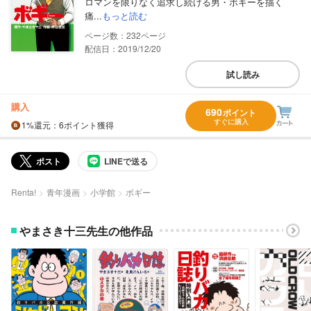
ロマンを限りなく追求し続ける男・ボギーを描く
痛...
もっと読む
232
配信日：2019/12/20
試し読み
購入
690
ポイント
すぐに購入
1%
還元
：6ポイント獲得
ポスト
LINEで送る
Renta!
青年漫画
小学館
ボギー
やまさき十三先生の他作品