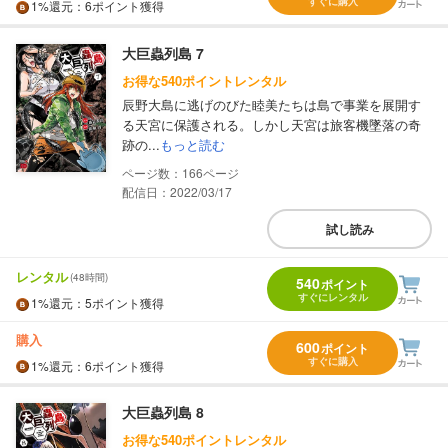
すぐに購入
1%
還元
：6ポイント獲得
大巨蟲列島 7
お得な540ポイントレンタル
辰野大島に逃げのびた睦美たちは島で事業を展開す
る天宮に保護される。しかし天宮は旅客機墜落の奇
跡の...
もっと読む
166
配信日：2022/03/17
試し読み
レンタル
(48時間)
540
ポイント
すぐにレンタル
1%
還元
：5ポイント獲得
購入
600
ポイント
すぐに購入
1%
還元
：6ポイント獲得
大巨蟲列島 8
お得な540ポイントレンタル