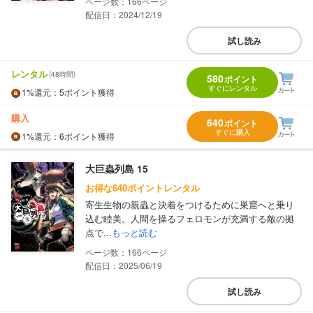
166
配信日：2024/12/19
試し読み
レンタル
(48時間)
580
ポイント
すぐにレンタル
1%
還元
：5ポイント獲得
購入
640
ポイント
すぐに購入
1%
還元
：6ポイント獲得
大巨蟲列島 15
お得な640ポイントレンタル
寄生生物の親蟲と決着をつけるために巣窟へと乗り
込む睦美。人間を操るフェロモンが充満する敵の拠
点で...
もっと読む
166
配信日：2025/06/19
試し読み