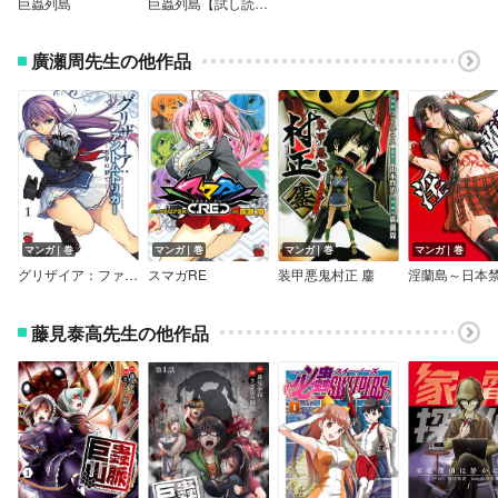
巨蟲列島
巨蟲列島【試し読み増量版】
廣瀬周先生の他作品
マンガ｜巻
マンガ｜巻
マンガ｜巻
マンガ｜巻
グリザイア：ファントムトリガー ―世界の果て―
スマガRE
装甲悪鬼村正 鏖
藤見泰高先生の他作品