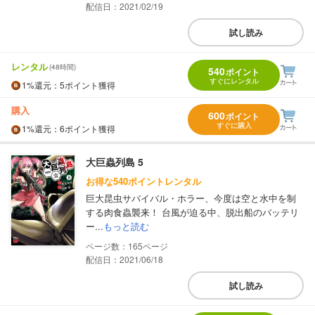
配信日：2021/02/19
試し読み
レンタル
(48時間)
540
ポイント
すぐにレンタル
1%
還元
：5ポイント獲得
購入
600
ポイント
すぐに購入
1%
還元
：6ポイント獲得
大巨蟲列島 5
お得な540ポイントレンタル
巨大昆虫サバイバル・ホラー、今度は空と水中を制
する肉食蟲襲来！ 台風が迫る中、脱出船のバッテリ
ー...
もっと読む
165
配信日：2021/06/18
試し読み