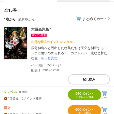
全15巻
まとめてカート
1巻から
最新巻から
大巨蟲列島 1
お得な540ポイントレンタル
辰野神島へと脱出した睦美たちは天空を制圧するト
ンボに追いつめられる！ カブトムシ、蚊など新た
な巨...
もっと読む
150
配信日：2019/12/20
試し読み
レンタル
(48時間)
540
ポイント
すぐにレンタル
1%
還元
：5ポイント獲得
購入
600
ポイント
すぐに購入