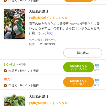
1%
還元
：6ポイント獲得
大巨蟲列島 2
お得な540ポイントレンタル
南雲の妹を救うために診療所向かった睦美たちに襲
いかかるヤマビルの群れ。さらにトンボを上回る飛
行昆...
もっと読む
166
配信日：2020/03/19
試し読み
レンタル
(48時間)
540
ポイント
すぐにレンタル
1%
還元
：5ポイント獲得
購入
600
ポイント
すぐに購入
1%
還元
：6ポイント獲得
大巨蟲列島 3
お得な540ポイントレンタル