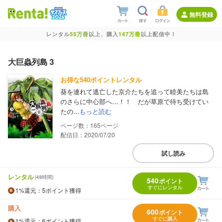
無料登録
レンタル
55万冊
以上、購入
147万冊
以上配信中！
大巨蟲列島 3
お得な540ポイントレンタル
葵を連れて逃亡した京介たちを追って睦美たちは島
のさらに中心部へ…！！ だが草原で待ち受けてい
たの...
もっと読む
165
配信日：2020/07/20
試し読み
レンタル
(48時間)
540
ポイント
すぐにレンタル
1%
還元
：5ポイント獲得
購入
600
ポイント
すぐに購入
1%
還元
：6ポイント獲得