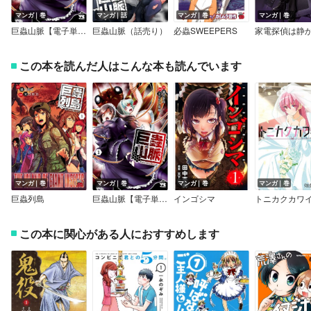
マンガ｜巻
マンガ｜話
マンガ｜巻
マンガ｜巻
巨蟲山脈【電子単行本】
巨蟲山脈（話売り）
必蟲SWEEPERS
この本を読んだ人はこんな本も読んでいます
マンガ｜巻
マンガ｜巻
マンガ｜巻
マンガ｜巻
巨蟲列島
巨蟲山脈【電子単行本】
インゴシマ
トニカクカワ
この本に関心がある人におすすめします