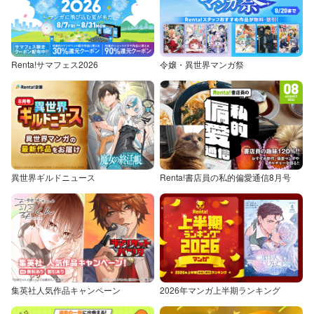
Renta!サマフェス2026
令嬢・異世界マンガ祭
異世界ギルドニュース
Renta!書店員の私的偏愛通信8月号
集英社人気作品キャンペーン
2026年マンガ上半期ランキング