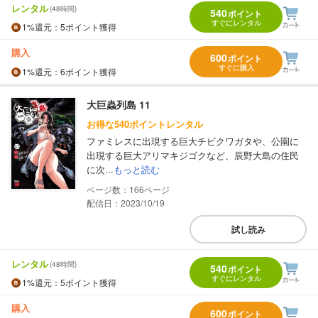
レンタル
(48時間)
540
ポイント
すぐにレンタル
1%
還元
：5ポイント獲得
購入
600
ポイント
すぐに購入
1%
還元
：6ポイント獲得
大巨蟲列島 11
お得な540ポイントレンタル
ファミレスに出現する巨大チビクワガタや、公園に
出現する巨大アリマキジゴクなど、辰野大島の住民
に次...
もっと読む
166
配信日：2023/10/19
試し読み
レンタル
(48時間)
540
ポイント
すぐにレンタル
1%
還元
：5ポイント獲得
購入
600
ポイント