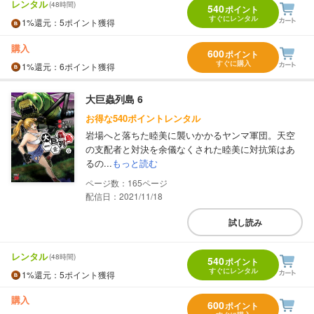
レンタル
(48時間)
540
ポイント
すぐにレンタル
1%
還元
：5ポイント獲得
購入
600
ポイント
すぐに購入
1%
還元
：6ポイント獲得
大巨蟲列島 6
お得な540ポイントレンタル
岩場へと落ちた睦美に襲いかかるヤンマ軍団。天空
の支配者と対決を余儀なくされた睦美に対抗策はあ
るの...
もっと読む
165
配信日：2021/11/18
試し読み
レンタル
(48時間)
540
ポイント
すぐにレンタル
1%
還元
：5ポイント獲得
購入
600
ポイント