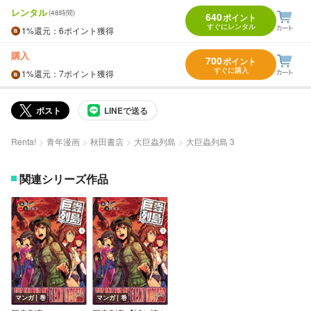
レンタル
(48時間)
640
ポイント
すぐにレンタル
1%
還元
：6ポイント獲得
購入
700
ポイント
すぐに購入
1%
還元
：7ポイント獲得
ポスト
LINEで送る
Renta!
青年漫画
秋田書店
大巨蟲列島
大巨蟲列島 3
関連シリーズ作品
マンガ｜巻
マンガ｜巻