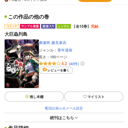
この作品の他の巻
【
全15巻
】
完結
大巨蟲列島
廣瀬周
藤見泰高
ジャンル：
青年漫画
長さ：
150ページ
4.2
(40件)
レビューを書く
推し本棚
マイリスト
配信お知らせメール設定
続刊はこちら