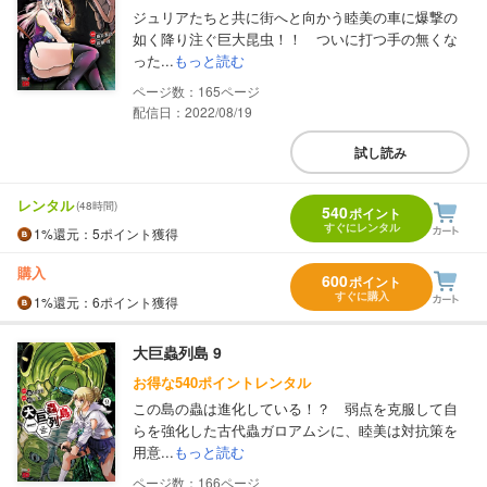
ジュリアたちと共に街へと向かう睦美の車に爆撃の
如く降り注ぐ巨大昆虫！！ ついに打つ手の無くな
った...
もっと読む
165
配信日：2022/08/19
試し読み
レンタル
(48時間)
540
ポイント
すぐにレンタル
1%
還元
：5ポイント獲得
購入
600
ポイント
すぐに購入
1%
還元
：6ポイント獲得
大巨蟲列島 9
お得な540ポイントレンタル
この島の蟲は進化している！？ 弱点を克服して自
らを強化した古代蟲ガロアムシに、睦美は対抗策を
用意...
もっと読む
166