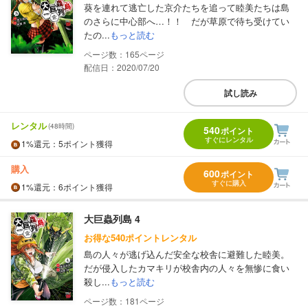
葵を連れて逃亡した京介たちを追って睦美たちは島
のさらに中心部へ…！！ だが草原で待ち受けてい
たの...
もっと読む
165
配信日：2020/07/20
試し読み
レンタル
(48時間)
540
ポイント
すぐにレンタル
1%
還元
：5ポイント獲得
購入
600
ポイント
すぐに購入
1%
還元
：6ポイント獲得
大巨蟲列島 4
お得な540ポイントレンタル
島の人々が逃げ込んだ安全な校舎に避難した睦美。
だが侵入したカマキリが校舎内の人々を無惨に食い
殺し...
もっと読む
181