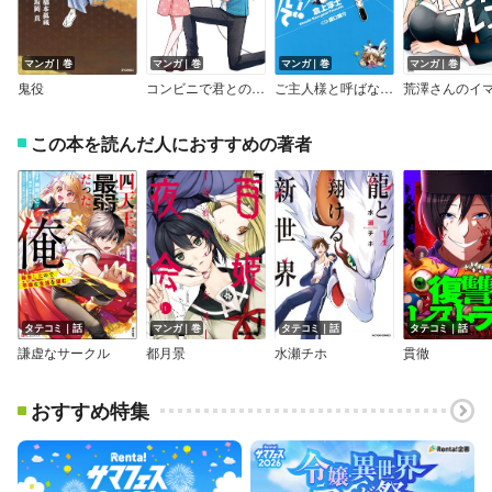
マンガ｜巻
マンガ｜巻
マンガ｜巻
マンガ｜巻
鬼役
コンビニで君との５分間。【デジタル版限定特典付き】
ご主人様と呼ばないで
この本を読んだ人におすすめの著者
タテコミ｜話
マンガ｜巻
タテコミ｜話
タテコミ｜話
謙虚なサークル
都月景
水瀬チホ
貫徹
おすすめ特集