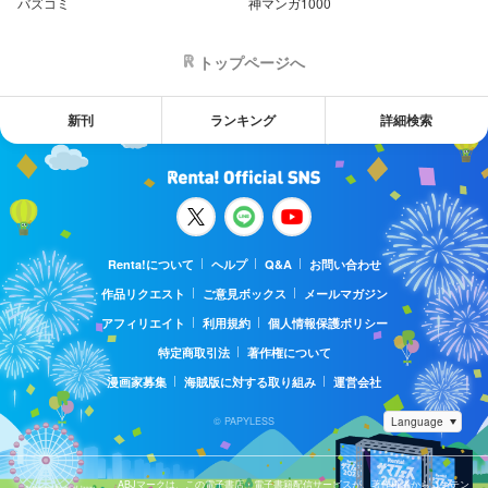
バズコミ
神マンガ1000
トップページへ
新刊
ランキング
詳細検索
Renta!について
ヘルプ
Q&A
お問い合わせ
作品リクエスト
ご意見ボックス
メールマガジン
アフィリエイト
利用規約
個人情報保護ポリシー
特定商取引法
著作権について
漫画家募集
海賊版に対する取り組み
運営会社
© PAPYLESS
ABJマークは、この電子書店・電子書籍配信サービスが、著作権者からコンテン