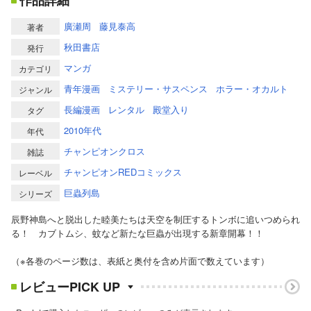
作品詳細
廣瀬周
藤見泰高
著者
秋田書店
発行
マンガ
カテゴリ
青年漫画
ミステリー・サスペンス
ホラー・オカルト
ジャンル
長編漫画
レンタル
殿堂入り
タグ
2010年代
年代
チャンピオンクロス
雑誌
チャンピオンREDコミックス
レーベル
巨蟲列島
シリーズ
辰野神島へと脱出した睦美たちは天空を制圧するトンボに追いつめられ
る！ カブトムシ、蚊など新たな巨蟲が出現する新章開幕！！
（※各巻のページ数は、表紙と奥付を含め片面で数えています）
レビューPICK UP