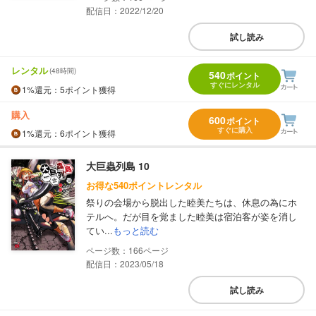
配信日：2022/12/20
試し読み
レンタル
(48時間)
540
ポイント
すぐにレンタル
1%
還元
：5ポイント獲得
購入
600
ポイント
すぐに購入
1%
還元
：6ポイント獲得
大巨蟲列島 10
お得な540ポイントレンタル
祭りの会場から脱出した睦美たちは、休息の為にホ
テルへ。だが目を覚ました睦美は宿泊客が姿を消し
てい...
もっと読む
166
配信日：2023/05/18
試し読み