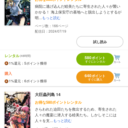
病院に逃げ込んだ睦美たちに寄生された人々が襲い
かかる！ 海上保安庁の基地へと脱出しようとするが
明...
もっと読む
166
配信日：2024/07/19
試し読み
レンタル
(48時間)
580
ポイント
すぐにレンタル
1%
還元
：5ポイント獲得
購入
640
ポイント
すぐに購入
1%
還元
：6ポイント獲得
大巨蟲列島 14
お得な580ポイントレンタル
さらわれた迫田たちを救出するため、寄生された
人々の魔宴に潜入する睦美たち。しかしそこには
人々を支...
もっと読む