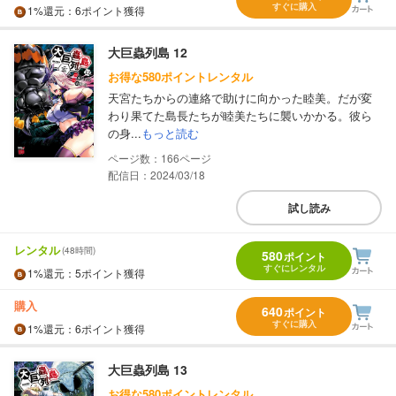
すぐに購入
1%
還元
：6ポイント獲得
大巨蟲列島 12
お得な580ポイントレンタル
天宮たちからの連絡で助けに向かった睦美。だが変
わり果てた島長たちが睦美たちに襲いかかる。彼ら
の身...
もっと読む
166
配信日：2024/03/18
試し読み
レンタル
(48時間)
580
ポイント
すぐにレンタル
1%
還元
：5ポイント獲得
購入
640
ポイント
すぐに購入
1%
還元
：6ポイント獲得
大巨蟲列島 13
お得な580ポイントレンタル