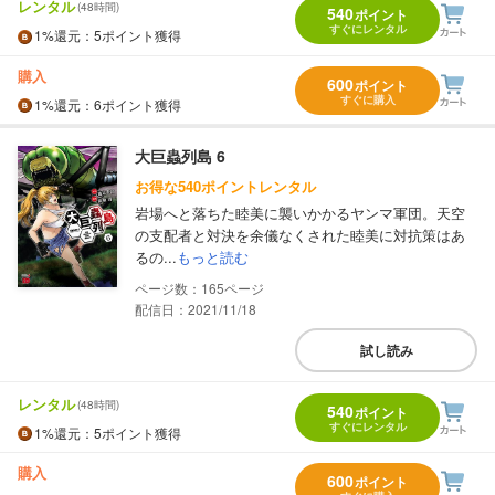
レンタル
(48時間)
540
ポイント
すぐにレンタル
1%
還元
：5ポイント獲得
購入
600
ポイント
すぐに購入
1%
還元
：6ポイント獲得
大巨蟲列島 6
お得な540ポイントレンタル
岩場へと落ちた睦美に襲いかかるヤンマ軍団。天空
の支配者と対決を余儀なくされた睦美に対抗策はあ
るの...
もっと読む
165
配信日：2021/11/18
試し読み
レンタル
(48時間)
540
ポイント
すぐにレンタル
1%
還元
：5ポイント獲得
購入
600
ポイント