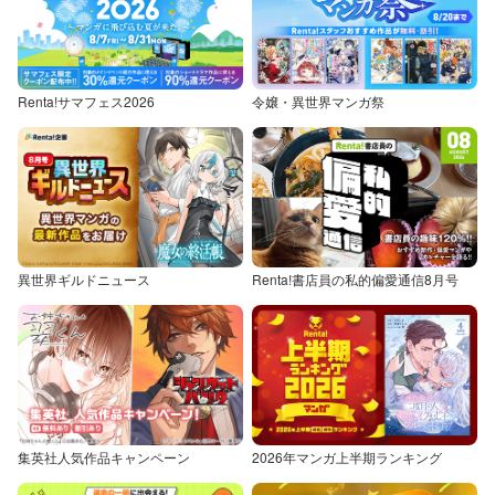
Renta!サマフェス2026
令嬢・異世界マンガ祭
異世界ギルドニュース
Renta!書店員の私的偏愛通信8月号
集英社人気作品キャンペーン
2026年マンガ上半期ランキング