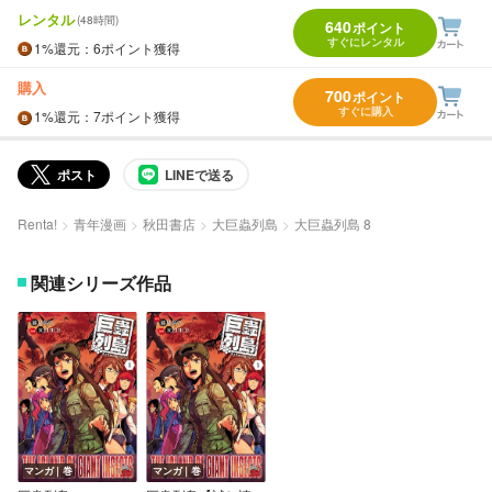
レンタル
(48時間)
640
ポイント
すぐにレンタル
1%
還元
：6ポイント獲得
購入
700
ポイント
すぐに購入
1%
還元
：7ポイント獲得
ポスト
LINEで送る
Renta!
青年漫画
秋田書店
大巨蟲列島
大巨蟲列島 8
関連シリーズ作品
マンガ｜巻
マンガ｜巻