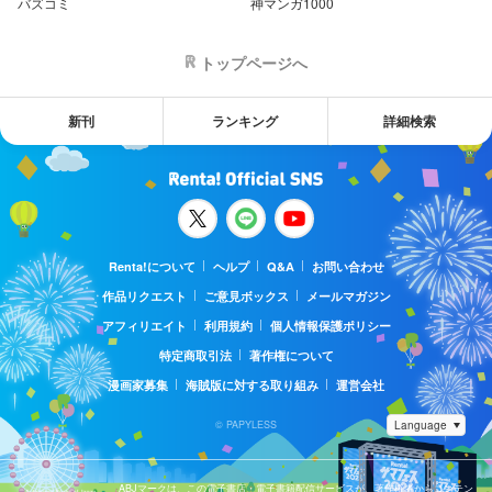
バズコミ
神マンガ1000
トップページへ
新刊
ランキング
詳細検索
Renta!について
ヘルプ
Q&A
お問い合わせ
作品リクエスト
ご意見ボックス
メールマガジン
アフィリエイト
利用規約
個人情報保護ポリシー
特定商取引法
著作権について
漫画家募集
海賊版に対する取り組み
運営会社
© PAPYLESS
ABJマークは、この電子書店・電子書籍配信サービスが、著作権者からコンテン