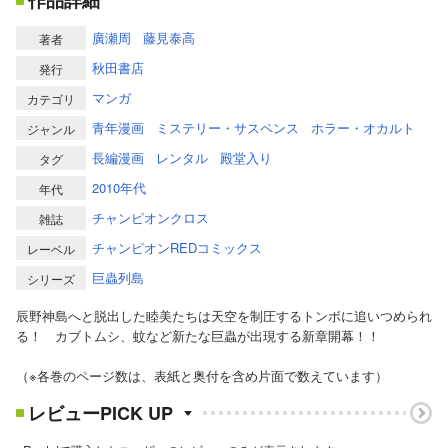
作品詳細
廣瀬周
藤見泰高
著者
秋田書店
発行
マンガ
カテゴリ
青年漫画
ミステリー・サスペンス
ホラー・オカルト
ジャンル
長編漫画
レンタル
殿堂入り
タグ
2010年代
年代
チャンピオンクロス
雑誌
チャンピオンREDコミックス
レーベル
巨蟲列島
シリーズ
辰野神島へと脱出した睦美たちは天空を制圧するトンボに追いつめられ
る！ カブトムシ、蚊など新たな巨蟲が出現する新章開幕！！
（※各巻のページ数は、表紙と奥付を含め片面で数えています）
レビューPICK UP