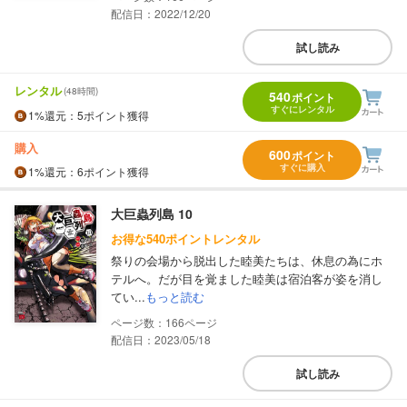
配信日：2022/12/20
試し読み
レンタル
(48時間)
540
ポイント
すぐにレンタル
1%
還元
：5ポイント獲得
購入
600
ポイント
すぐに購入
1%
還元
：6ポイント獲得
大巨蟲列島 10
お得な540ポイントレンタル
祭りの会場から脱出した睦美たちは、休息の為にホ
テルへ。だが目を覚ました睦美は宿泊客が姿を消し
てい...
もっと読む
166
配信日：2023/05/18
試し読み