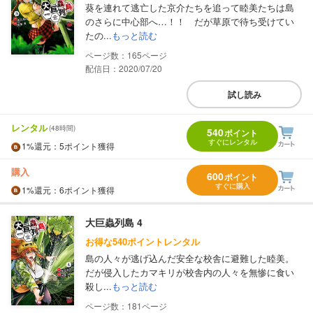
葵を連れて逃亡した京介たちを追って睦美たちは島
のさらに中心部へ…！！ だが草原で待ち受けてい
たの...
もっと読む
165
配信日：2020/07/20
試し読み
レンタル
(48時間)
540
ポイント
すぐにレンタル
1%
還元
：5ポイント獲得
購入
600
ポイント
すぐに購入
1%
還元
：6ポイント獲得
大巨蟲列島 4
お得な540ポイントレンタル
島の人々が逃げ込んだ安全な校舎に避難した睦美。
だが侵入したカマキリが校舎内の人々を無惨に食い
殺し...
もっと読む
181