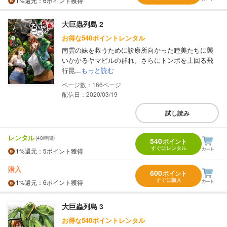
1%
還元
：6ポイント獲得
大巨蟲列島 2
お得な540ポイントレンタル
南雲の妹を救うために診療所向かった睦美たちに襲
いかかるヤマビルの群れ。さらにトンボを上回る飛
行昆...
もっと読む
166
配信日：2020/03/19
試し読み
レンタル
(48時間)
540
ポイント
すぐにレンタル
1%
還元
：5ポイント獲得
購入
600
ポイント
すぐに購入
1%
還元
：6ポイント獲得
大巨蟲列島 3
お得な540ポイントレンタル