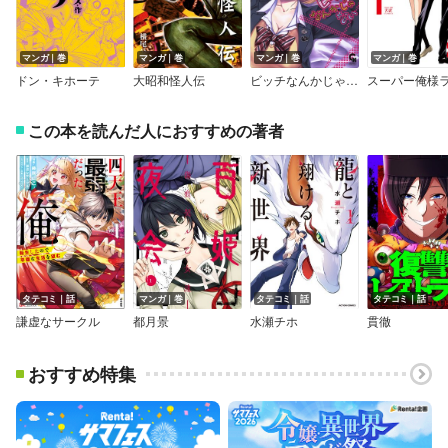
マンガ｜巻
マンガ｜巻
マンガ｜巻
マンガ｜巻
ドン・キホーテ
大昭和怪人伝
ビッチなんかじゃない
この本を読んだ人におすすめの著者
タテコミ｜話
マンガ｜巻
タテコミ｜話
タテコミ｜話
謙虚なサークル
都月景
水瀬チホ
貫徹
おすすめ特集