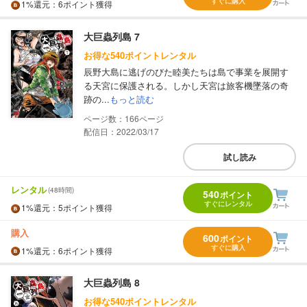
すぐに購入
1%
還元
：6ポイント獲得
大巨蟲列島 7
お得な540ポイントレンタル
辰野大島に逃げのびた睦美たちは島で事業を展開す
る天宮に保護される。しかし天宮は旅客機墜落の奇
跡の...
もっと読む
166
配信日：2022/03/17
試し読み
レンタル
(48時間)
540
ポイント
すぐにレンタル
1%
還元
：5ポイント獲得
購入
600
ポイント
すぐに購入
1%
還元
：6ポイント獲得
大巨蟲列島 8
お得な540ポイントレンタル