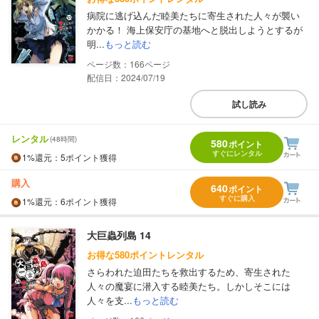
病院に逃げ込んだ睦美たちに寄生された人々が襲い
かかる！ 海上保安庁の基地へと脱出しようとするが
明...
もっと読む
166
配信日：2024/07/19
試し読み
レンタル
(48時間)
580
ポイント
すぐにレンタル
1%
還元
：5ポイント獲得
購入
640
ポイント
すぐに購入
1%
還元
：6ポイント獲得
大巨蟲列島 14
お得な580ポイントレンタル
さらわれた迫田たちを救出するため、寄生された
人々の魔宴に潜入する睦美たち。しかしそこには
人々を支...
もっと読む