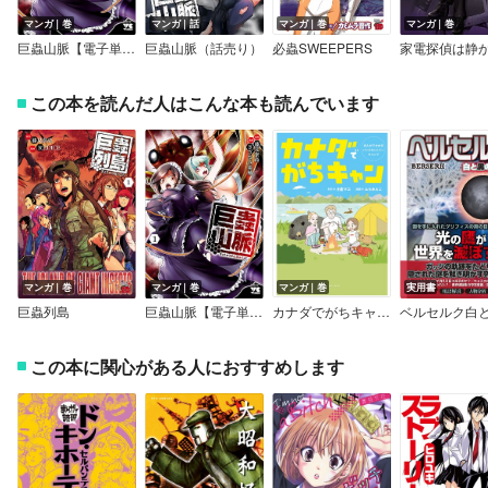
マンガ｜巻
マンガ｜話
マンガ｜巻
マンガ｜巻
巨蟲山脈【電子単行本】
巨蟲山脈（話売り）
必蟲SWEEPERS
この本を読んだ人はこんな本も読んでいます
マンガ｜巻
マンガ｜巻
マンガ｜巻
実用書
巨蟲列島
巨蟲山脈【電子単行本】
カナダでがちキャン まんがでわかるバックカントリーキャンプ
この本に関心がある人におすすめします