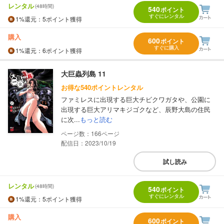
レンタル
(48時間)
540
ポイント
すぐにレンタル
1%
還元
：5ポイント獲得
購入
600
ポイント
すぐに購入
1%
還元
：6ポイント獲得
大巨蟲列島 11
お得な540ポイントレンタル
ファミレスに出現する巨大チビクワガタや、公園に
出現する巨大アリマキジゴクなど、辰野大島の住民
に次...
もっと読む
166
配信日：2023/10/19
試し読み
レンタル
(48時間)
540
ポイント
すぐにレンタル
1%
還元
：5ポイント獲得
購入
600
ポイント