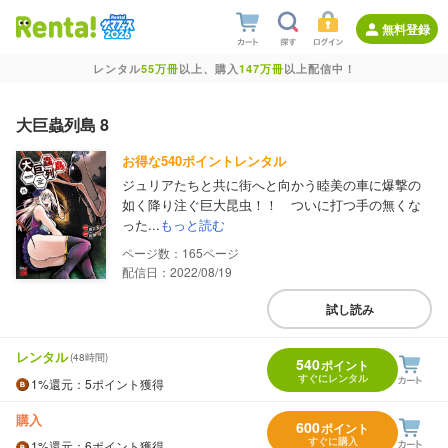
無料登録
レンタル
55万冊
以上、購入
147万冊
以上配信中！
大巨蟲列島 8
お得な540ポイントレンタル
ジュリアたちと共に街へと向かう睦美の車に爆撃の
如く降り注ぐ巨大昆虫！！ ついに打つ手の無くな
った...
もっと読む
165
配信日：2022/08/19
試し読み
レンタル
(48時間)
540
ポイント
すぐにレンタル
1%
還元
：5ポイント獲得
購入
600
ポイント
すぐに購入
1%
還元
：6ポイント獲得