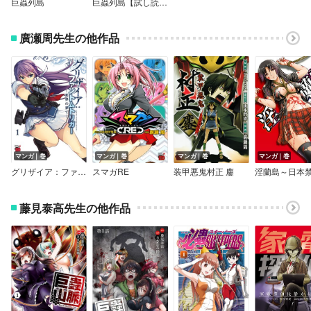
巨蟲列島
巨蟲列島【試し読み増量版】
廣瀬周先生の他作品
マンガ｜巻
マンガ｜巻
マンガ｜巻
マンガ｜巻
グリザイア：ファントムトリガー ―世界の果て―
スマガRE
装甲悪鬼村正 鏖
藤見泰高先生の他作品