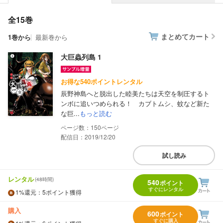
全15巻
まとめてカート
1巻から
最新巻から
大巨蟲列島 1
お得な540ポイントレンタル
辰野神島へと脱出した睦美たちは天空を制圧するト
ンボに追いつめられる！ カブトムシ、蚊など新た
な巨...
もっと読む
150
配信日：2019/12/20
試し読み
レンタル
(48時間)
540
ポイント
すぐにレンタル
1%
還元
：5ポイント獲得
購入
600
ポイント
すぐに購入