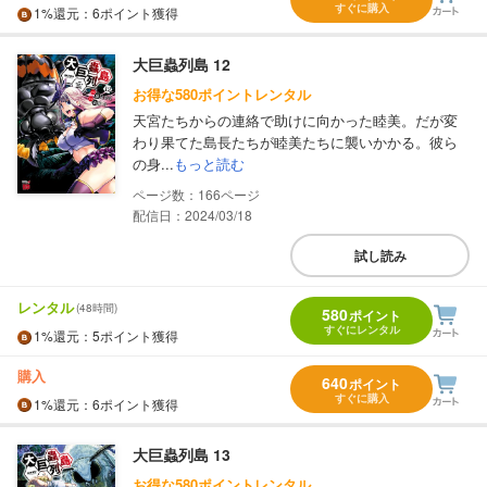
すぐに購入
1%
還元
：6ポイント獲得
大巨蟲列島 12
お得な580ポイントレンタル
天宮たちからの連絡で助けに向かった睦美。だが変
わり果てた島長たちが睦美たちに襲いかかる。彼ら
の身...
もっと読む
166
配信日：2024/03/18
試し読み
レンタル
(48時間)
580
ポイント
すぐにレンタル
1%
還元
：5ポイント獲得
購入
640
ポイント
すぐに購入
1%
還元
：6ポイント獲得
大巨蟲列島 13
お得な580ポイントレンタル