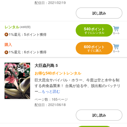
配信日：2021/02/19
試し読み
レンタル
(48時間)
540
ポイント
すぐにレンタル
1%
還元
：5ポイント獲得
購入
600
ポイント
すぐに購入
1%
還元
：6ポイント獲得
大巨蟲列島 5
お得な540ポイントレンタル
巨大昆虫サバイバル・ホラー、今度は空と水中を制
する肉食蟲襲来！ 台風が迫る中、脱出船のバッテリ
ー...
もっと読む
165
配信日：2021/06/18
試し読み