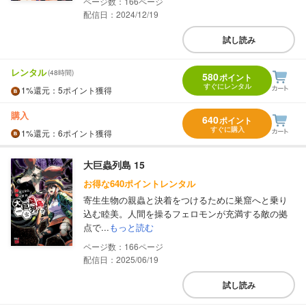
166
配信日：2024/12/19
試し読み
レンタル
(48時間)
580
ポイント
すぐにレンタル
1%
還元
：5ポイント獲得
購入
640
ポイント
すぐに購入
1%
還元
：6ポイント獲得
大巨蟲列島 15
お得な640ポイントレンタル
寄生生物の親蟲と決着をつけるために巣窟へと乗り
込む睦美。人間を操るフェロモンが充満する敵の拠
点で...
もっと読む
166
配信日：2025/06/19
試し読み