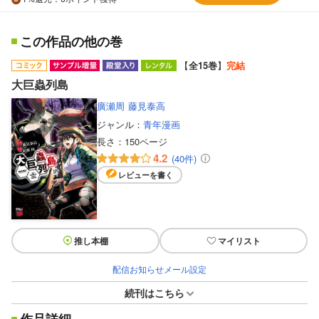
この作品の他の巻
【
全15巻
】
完結
大巨蟲列島
廣瀬周
藤見泰高
ジャンル：
青年漫画
長さ：
150ページ
4.2
(40件)
レビューを書く
推し本棚
マイリスト
配信お知らせメール設定
続刊はこちら