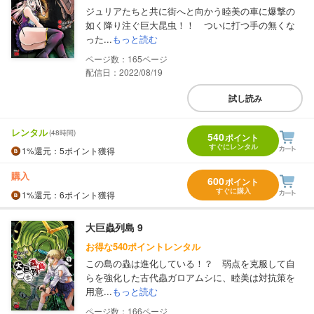
ジュリアたちと共に街へと向かう睦美の車に爆撃の
如く降り注ぐ巨大昆虫！！ ついに打つ手の無くな
った...
もっと読む
165
配信日：2022/08/19
試し読み
レンタル
(48時間)
540
ポイント
すぐにレンタル
1%
還元
：5ポイント獲得
購入
600
ポイント
すぐに購入
1%
還元
：6ポイント獲得
大巨蟲列島 9
お得な540ポイントレンタル
この島の蟲は進化している！？ 弱点を克服して自
らを強化した古代蟲ガロアムシに、睦美は対抗策を
用意...
もっと読む
166