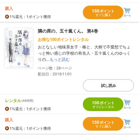
購入
150
ポイント
すぐに購入
1%
還元
：1ポイント獲得
隣の席の、五十嵐くん。 第4巻
お得な100ポイントレンタル
おとなしい地味系女子・椿と、大柄で不愛想でちょ
っと怖い感じの学校の有名人・五十嵐くんのゆっく
りの...
もっと読む
28
配信日：2019/11/01
試し読み
レンタル
(48時間)
100
ポイント
すぐにレンタル
1%
還元
：1ポイント獲得
購入
150
ポイント
すぐに購入
1%
還元
：1ポイント獲得