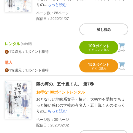
りの...
もっと読む
28
配信日：2020/01/07
試し読み
レンタル
(48時間)
100
ポイント
すぐにレンタル
1%
還元
：1ポイント獲得
購入
150
ポイント
すぐに購入
1%
還元
：1ポイント獲得
隣の席の、五十嵐くん。 第7巻
お得な100ポイントレンタル
おとなしい地味系女子・椿と、大柄で不愛想でちょ
っと怖い感じの学校の有名人・五十嵐くんのゆっく
りの...
もっと読む
30
配信日：2020/02/02