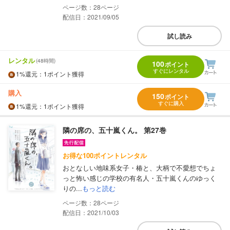
28
配信日：2021/09/05
試し読み
レンタル
(48時間)
100
ポイント
すぐにレンタル
1%
還元
：1ポイント獲得
購入
150
ポイント
すぐに購入
1%
還元
：1ポイント獲得
隣の席の、五十嵐くん。 第27巻
お得な100ポイントレンタル
おとなしい地味系女子・椿と、大柄で不愛想でちょ
っと怖い感じの学校の有名人・五十嵐くんのゆっく
りの...
もっと読む
28
配信日：2021/10/03