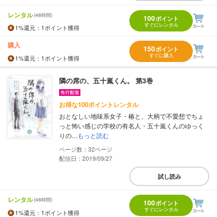
レンタル
(48時間)
100
ポイント
すぐにレンタル
1%
還元
：1ポイント獲得
購入
150
ポイント
すぐに購入
1%
還元
：1ポイント獲得
隣の席の、五十嵐くん。 第3巻
お得な100ポイントレンタル
おとなしい地味系女子・椿と、大柄で不愛想でちょ
っと怖い感じの学校の有名人・五十嵐くんのゆっく
りの...
もっと読む
32
配信日：2019/09/27
試し読み
レンタル
(48時間)
100
ポイント
すぐにレンタル
1%
還元
：1ポイント獲得