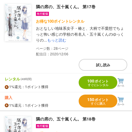
隣の席の、五十嵐くん。 第17巻
お得な100ポイントレンタル
おとなしい地味系女子・椿と、大柄で不愛想でちょ
っと怖い感じの学校の有名人・五十嵐くんのゆっく
りの...
もっと読む
28
配信日：2020/12/06
試し読み
レンタル
(48時間)
100
ポイント
すぐにレンタル
1%
還元
：1ポイント獲得
購入
150
ポイント
すぐに購入
1%
還元
：1ポイント獲得
隣の席の、五十嵐くん。 第18巻