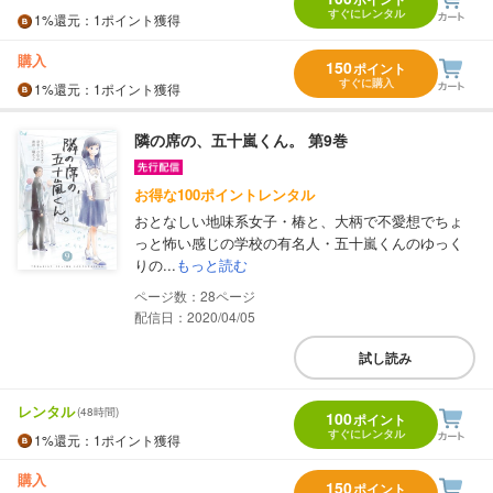
すぐにレンタル
1%
還元
：1ポイント獲得
購入
150
ポイント
すぐに購入
1%
還元
：1ポイント獲得
隣の席の、五十嵐くん。 第9巻
お得な100ポイントレンタル
おとなしい地味系女子・椿と、大柄で不愛想でちょ
っと怖い感じの学校の有名人・五十嵐くんのゆっく
りの...
もっと読む
28
配信日：2020/04/05
試し読み
レンタル
(48時間)
100
ポイント
すぐにレンタル
1%
還元
：1ポイント獲得
購入
150
ポイント