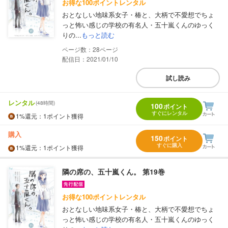
お得な100ポイントレンタル
おとなしい地味系女子・椿と、大柄で不愛想でちょ
っと怖い感じの学校の有名人・五十嵐くんのゆっく
りの...
もっと読む
28
配信日：2021/01/10
試し読み
レンタル
(48時間)
100
ポイント
すぐにレンタル
1%
還元
：1ポイント獲得
購入
150
ポイント
すぐに購入
1%
還元
：1ポイント獲得
隣の席の、五十嵐くん。 第19巻
お得な100ポイントレンタル
おとなしい地味系女子・椿と、大柄で不愛想でちょ
っと怖い感じの学校の有名人・五十嵐くんのゆっく