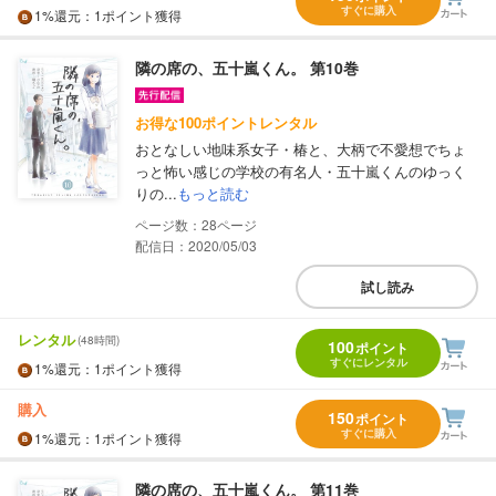
すぐに購入
1%
還元
：1ポイント獲得
隣の席の、五十嵐くん。 第10巻
お得な100ポイントレンタル
おとなしい地味系女子・椿と、大柄で不愛想でちょ
っと怖い感じの学校の有名人・五十嵐くんのゆっく
りの...
もっと読む
28
配信日：2020/05/03
試し読み
レンタル
(48時間)
100
ポイント
すぐにレンタル
1%
還元
：1ポイント獲得
購入
150
ポイント
すぐに購入
1%
還元
：1ポイント獲得
隣の席の、五十嵐くん。 第11巻