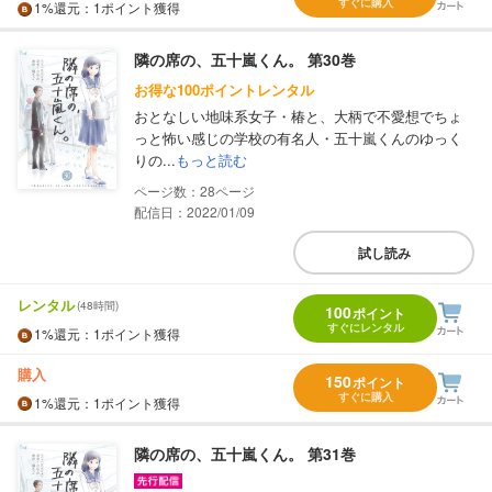
すぐに購入
1%
還元
：1ポイント獲得
隣の席の、五十嵐くん。 第30巻
お得な100ポイントレンタル
おとなしい地味系女子・椿と、大柄で不愛想でちょ
っと怖い感じの学校の有名人・五十嵐くんのゆっく
りの...
もっと読む
28
配信日：2022/01/09
試し読み
レンタル
(48時間)
100
ポイント
すぐにレンタル
1%
還元
：1ポイント獲得
購入
150
ポイント
すぐに購入
1%
還元
：1ポイント獲得
隣の席の、五十嵐くん。 第31巻