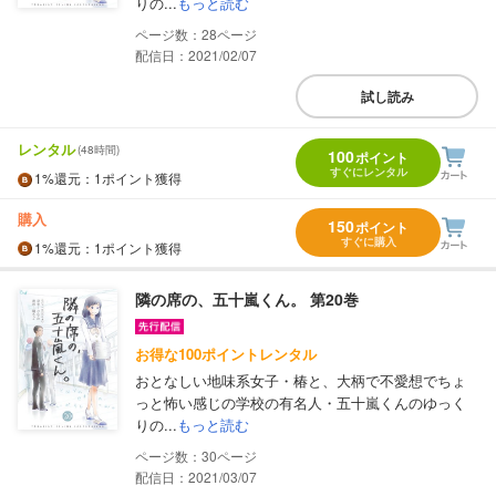
りの...
もっと読む
28
配信日：2021/02/07
試し読み
レンタル
(48時間)
100
ポイント
すぐにレンタル
1%
還元
：1ポイント獲得
購入
150
ポイント
すぐに購入
1%
還元
：1ポイント獲得
隣の席の、五十嵐くん。 第20巻
お得な100ポイントレンタル
おとなしい地味系女子・椿と、大柄で不愛想でちょ
っと怖い感じの学校の有名人・五十嵐くんのゆっく
りの...
もっと読む
30
配信日：2021/03/07