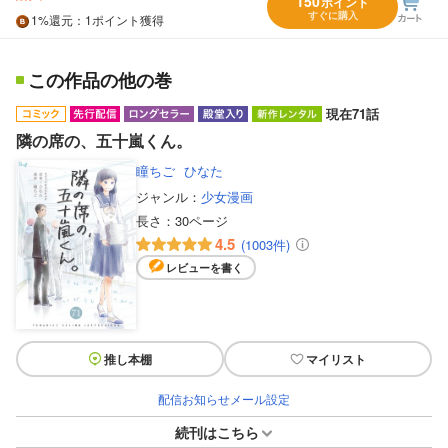
150
ポイント
すぐに購入
1%
還元
：1ポイント獲得
この作品の他の巻
現在71話
隣の席の、五十嵐くん。
瞳ちご
ひなた
ジャンル：
少女漫画
長さ：
30ページ
4.5
(1003件)
レビューを書く
推し本棚
マイリスト
配信お知らせメール設定
続刊はこちら