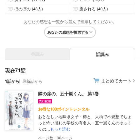
ほのぼの (43人)
癒される (40人)
あなたの感想を一覧から選んで投票してください。
あなたの感想を投票する
巻読み
話読み
現在71話
まとめてカート
1話から
最新話から
隣の席の、五十嵐くん。 第1巻
お得な100ポイントレンタル
おとなしい地味系女子・椿と、大柄で不愛想でちょ
っと怖い感じの学校の有名人・五十嵐くんのゆっく
りの...
もっと読む
30