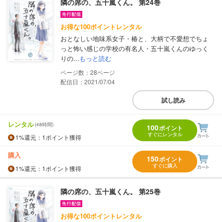
隣の席の、五十嵐くん。 第24巻
お得な100ポイントレンタル
おとなしい地味系女子・椿と、大柄で不愛想でちょ
っと怖い感じの学校の有名人・五十嵐くんのゆっく
りの...
もっと読む
28
配信日：2021/07/04
試し読み
レンタル
(48時間)
100
ポイント
すぐにレンタル
1%
還元
：1ポイント獲得
購入
150
ポイント
すぐに購入
1%
還元
：1ポイント獲得
隣の席の、五十嵐くん。 第25巻
お得な100ポイントレンタル