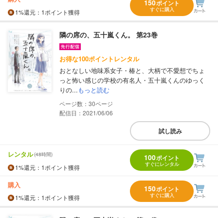
150
ポイント
すぐに購入
1%
還元
：1ポイント獲得
隣の席の、五十嵐くん。 第23巻
お得な100ポイントレンタル
おとなしい地味系女子・椿と、大柄で不愛想でちょ
っと怖い感じの学校の有名人・五十嵐くんのゆっく
りの...
もっと読む
30
配信日：2021/06/06
試し読み
レンタル
(48時間)
100
ポイント
すぐにレンタル
1%
還元
：1ポイント獲得
購入
150
ポイント
すぐに購入
1%
還元
：1ポイント獲得