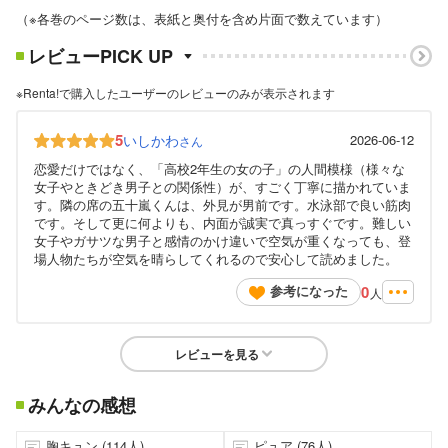
（※各巻のページ数は、表紙と奥付を含め片面で数えています）
レビューPICK UP
※Renta!で購入したユーザーのレビューのみが表示されます
5
いしかわ
2026-06-12
さん
恋愛だけではなく、「高校2年生の女の子」の人間模様（様々な
女子やときどき男子との関係性）が、すごく丁寧に描かれていま
す。隣の席の五十嵐くんは、外見が男前です。水泳部で良い筋肉
です。そして更に何よりも、内面が誠実で真っすぐです。難しい
女子やガサツな男子と感情のかけ違いで空気が重くなっても、登
場人物たちが空気を晴らしてくれるので安心して読めました。
0
参考になった
人
レビューを見る
みんなの感想
胸キュン (114人)
ピュア (76人)