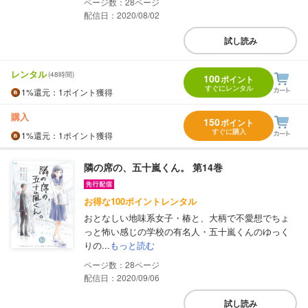
28
配信日：2020/08/02
試し読み
レンタル
(48時間)
100
ポイント
すぐにレンタル
1%
還元
：1ポイント獲得
購入
150
ポイント
すぐに購入
1%
還元
：1ポイント獲得
隣の席の、五十嵐くん。 第14巻
お得な100ポイントレンタル
おとなしい地味系女子・椿と、大柄で不愛想でちょ
っと怖い感じの学校の有名人・五十嵐くんのゆっく
りの...
もっと読む
28
配信日：2020/09/06
試し読み