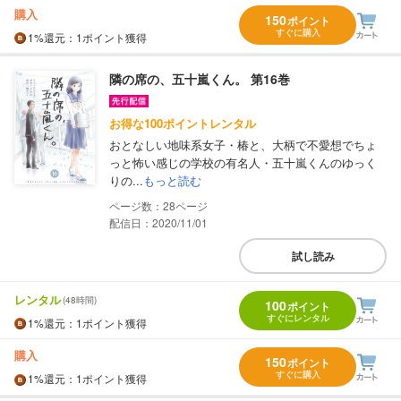
購入
150
ポイント
すぐに購入
1%
還元
：1ポイント獲得
隣の席の、五十嵐くん。 第16巻
お得な100ポイントレンタル
おとなしい地味系女子・椿と、大柄で不愛想でちょ
っと怖い感じの学校の有名人・五十嵐くんのゆっく
りの...
もっと読む
28
配信日：2020/11/01
試し読み
レンタル
(48時間)
100
ポイント
すぐにレンタル
1%
還元
：1ポイント獲得
購入
150
ポイント
すぐに購入
1%
還元
：1ポイント獲得