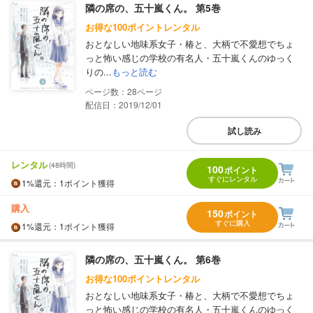
隣の席の、五十嵐くん。 第5巻
お得な100ポイントレンタル
おとなしい地味系女子・椿と、大柄で不愛想でちょ
っと怖い感じの学校の有名人・五十嵐くんのゆっく
りの...
もっと読む
28
配信日：2019/12/01
試し読み
レンタル
(48時間)
100
ポイント
すぐにレンタル
1%
還元
：1ポイント獲得
購入
150
ポイント
すぐに購入
1%
還元
：1ポイント獲得
隣の席の、五十嵐くん。 第6巻
お得な100ポイントレンタル
おとなしい地味系女子・椿と、大柄で不愛想でちょ
っと怖い感じの学校の有名人・五十嵐くんのゆっく