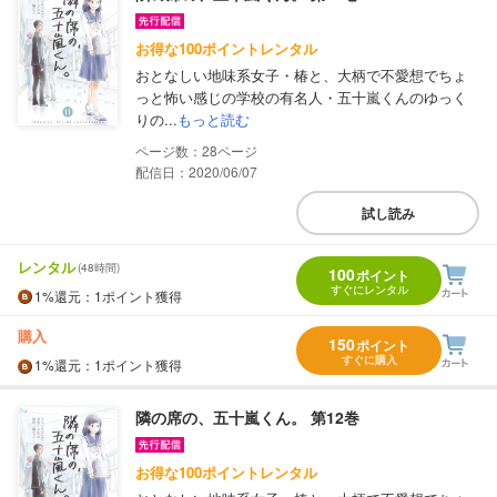
お得な100ポイントレンタル
おとなしい地味系女子・椿と、大柄で不愛想でちょ
っと怖い感じの学校の有名人・五十嵐くんのゆっく
りの...
もっと読む
28
配信日：2020/06/07
試し読み
レンタル
(48時間)
100
ポイント
すぐにレンタル
1%
還元
：1ポイント獲得
購入
150
ポイント
すぐに購入
1%
還元
：1ポイント獲得
隣の席の、五十嵐くん。 第12巻
お得な100ポイントレンタル