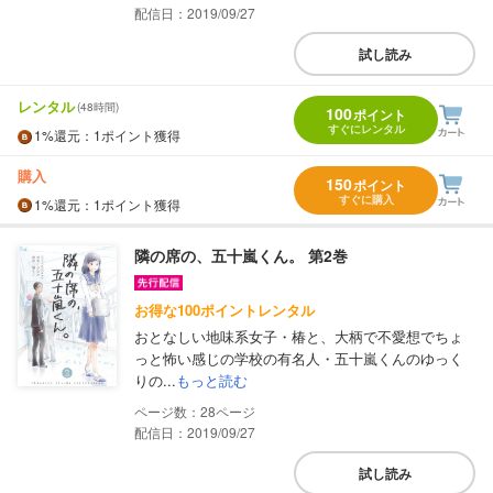
配信日：2019/09/27
試し読み
レンタル
(48時間)
100
ポイント
すぐにレンタル
1%
還元
：1ポイント獲得
購入
150
ポイント
すぐに購入
1%
還元
：1ポイント獲得
隣の席の、五十嵐くん。 第2巻
お得な100ポイントレンタル
おとなしい地味系女子・椿と、大柄で不愛想でちょ
っと怖い感じの学校の有名人・五十嵐くんのゆっく
りの...
もっと読む
28
配信日：2019/09/27
試し読み