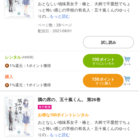
おとなしい地味系女子・椿と、大柄で不愛想でちょ
っと怖い感じの学校の有名人・五十嵐くんのゆっく
りの...
もっと読む
28
配信日：2021/08/01
試し読み
レンタル
(48時間)
100
ポイント
すぐにレンタル
1%
還元
：1ポイント獲得
購入
150
ポイント
すぐに購入
1%
還元
：1ポイント獲得
隣の席の、五十嵐くん。 第26巻
お得な100ポイントレンタル
おとなしい地味系女子・椿と、大柄で不愛想でちょ
っと怖い感じの学校の有名人・五十嵐くんのゆっく
りの...
もっと読む