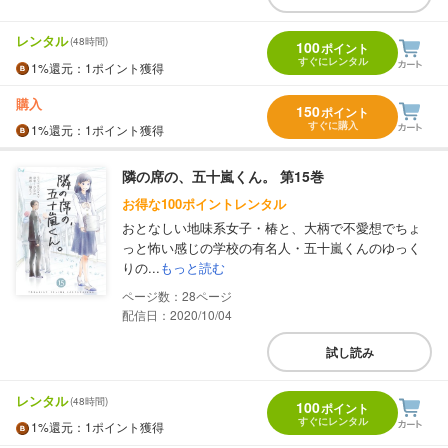
レンタル
(48時間)
100
ポイント
すぐにレンタル
1%
還元
：1ポイント獲得
購入
150
ポイント
すぐに購入
1%
還元
：1ポイント獲得
隣の席の、五十嵐くん。 第15巻
お得な100ポイントレンタル
おとなしい地味系女子・椿と、大柄で不愛想でちょ
っと怖い感じの学校の有名人・五十嵐くんのゆっく
りの...
もっと読む
28
配信日：2020/10/04
試し読み
レンタル
(48時間)
100
ポイント
すぐにレンタル
1%
還元
：1ポイント獲得