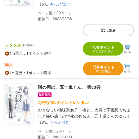
りの...
もっと読む
30
配信日：2022/03/06
試し読み
レンタル
(48時間)
100
ポイント
すぐにレンタル
1%
還元
：1ポイント獲得
購入
150
ポイント
すぐに購入
1%
還元
：1ポイント獲得
隣の席の、五十嵐くん。 第33巻
お得な100ポイントレンタル
おとなしい地味系女子・椿と、大柄で不愛想でちょ
っと怖い感じの学校の有名人・五十嵐くんのゆっく
りの...
もっと読む
28
配信日：2022/04/03