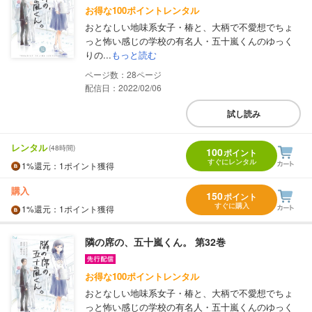
お得な100ポイントレンタル
おとなしい地味系女子・椿と、大柄で不愛想でちょ
っと怖い感じの学校の有名人・五十嵐くんのゆっく
りの...
もっと読む
28
配信日：2022/02/06
試し読み
レンタル
(48時間)
100
ポイント
すぐにレンタル
1%
還元
：1ポイント獲得
購入
150
ポイント
すぐに購入
1%
還元
：1ポイント獲得
隣の席の、五十嵐くん。 第32巻
お得な100ポイントレンタル
おとなしい地味系女子・椿と、大柄で不愛想でちょ
っと怖い感じの学校の有名人・五十嵐くんのゆっく