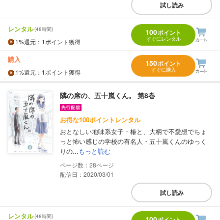
試し読み
レンタル
(48時間)
100
ポイント
すぐにレンタル
1%
還元
：1ポイント獲得
購入
150
ポイント
すぐに購入
1%
還元
：1ポイント獲得
隣の席の、五十嵐くん。 第8巻
お得な100ポイントレンタル
おとなしい地味系女子・椿と、大柄で不愛想でちょ
っと怖い感じの学校の有名人・五十嵐くんのゆっく
りの...
もっと読む
28
配信日：2020/03/01
試し読み
レンタル
(48時間)
100
ポイント