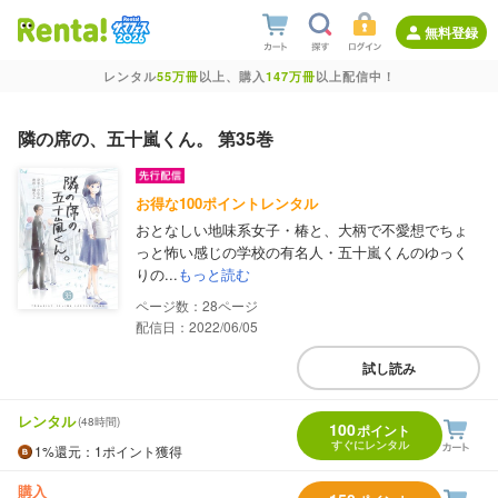
無料登録
レンタル
55万冊
以上、購入
147万冊
以上配信中！
隣の席の、五十嵐くん。 第35巻
お得な100ポイントレンタル
おとなしい地味系女子・椿と、大柄で不愛想でちょ
っと怖い感じの学校の有名人・五十嵐くんのゆっく
りの...
もっと読む
28
配信日：2022/06/05
試し読み
レンタル
(48時間)
100
ポイント
すぐにレンタル
1%
還元
：1ポイント獲得
購入