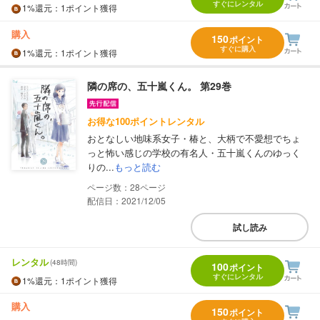
すぐにレンタル
1%
還元
：1ポイント獲得
購入
150
ポイント
すぐに購入
1%
還元
：1ポイント獲得
隣の席の、五十嵐くん。 第29巻
お得な100ポイントレンタル
おとなしい地味系女子・椿と、大柄で不愛想でちょ
っと怖い感じの学校の有名人・五十嵐くんのゆっく
りの...
もっと読む
28
配信日：2021/12/05
試し読み
レンタル
(48時間)
100
ポイント
すぐにレンタル
1%
還元
：1ポイント獲得
購入
150
ポイント