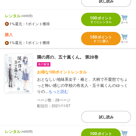
試し読み
レンタル
(48時間)
100
ポイント
すぐにレンタル
1%
還元
：1ポイント獲得
購入
150
ポイント
すぐに購入
1%
還元
：1ポイント獲得
隣の席の、五十嵐くん。 第28巻
お得な100ポイントレンタル
おとなしい地味系女子・椿と、大柄で不愛想でちょ
っと怖い感じの学校の有名人・五十嵐くんのゆっく
りの...
もっと読む
28
配信日：2021/11/07
試し読み
レンタル
(48時間)
100
ポイント