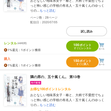
おとなしい地味系女子・椿と、大柄で不愛想でちょ
っと怖い感じの学校の有名人・五十嵐くんのゆっく
りの...
もっと読む
28
配信日：2020/07/05
試し読み
レンタル
(48時間)
100
ポイント
すぐにレンタル
1%
還元
：1ポイント獲得
購入
150
ポイント
すぐに購入
1%
還元
：1ポイント獲得
隣の席の、五十嵐くん。 第13巻
お得な100ポイントレンタル
おとなしい地味系女子・椿と、大柄で不愛想でちょ
っと怖い感じの学校の有名人・五十嵐くんのゆっく
りの...
もっと読む