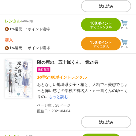
試し読み
レンタル
(48時間)
100
ポイント
すぐにレンタル
1%
還元
：1ポイント獲得
購入
150
ポイント
すぐに購入
1%
還元
：1ポイント獲得
隣の席の、五十嵐くん。 第21巻
お得な100ポイントレンタル
おとなしい地味系女子・椿と、大柄で不愛想でちょ
っと怖い感じの学校の有名人・五十嵐くんのゆっく
りの...
もっと読む
28
配信日：2021/04/04
試し読み