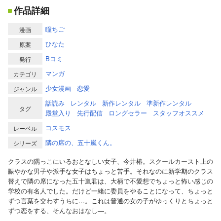
作品詳細
瞳ちご
漫画
ひなた
原案
Bコミ
発行
マンガ
カテゴリ
少女漫画
恋愛
ジャンル
話読み
レンタル
新作レンタル
準新作レンタル
タグ
殿堂入り
先行配信
ロングセラー
スタッフオススメ
コスモス
レーベル
隣の席の、五十嵐くん。
シリーズ
クラスの隅っこにいるおとなしい女子、今井椿。スクールカースト上の
賑やかな男子や派手な女子はちょっと苦手。それなのに新学期のクラス
替えで隣の席になった五十嵐君は、大柄で不愛想でちょっと怖い感じの
学校の有名人でした。だけど一緒に委員をやることになって、ちょっと
ずつ言葉を交わすうちに…。これは普通の女の子がゆっくりとちょっと
ずつ恋をする、そんなおはなし―。