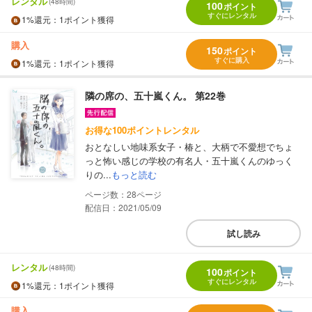
レンタル
(48時間)
100
ポイント
すぐにレンタル
1%
還元
：1ポイント獲得
購入
150
ポイント
すぐに購入
1%
還元
：1ポイント獲得
隣の席の、五十嵐くん。 第22巻
お得な100ポイントレンタル
おとなしい地味系女子・椿と、大柄で不愛想でちょ
っと怖い感じの学校の有名人・五十嵐くんのゆっく
りの...
もっと読む
28
配信日：2021/05/09
試し読み
レンタル
(48時間)
100
ポイント
すぐにレンタル
1%
還元
：1ポイント獲得
購入