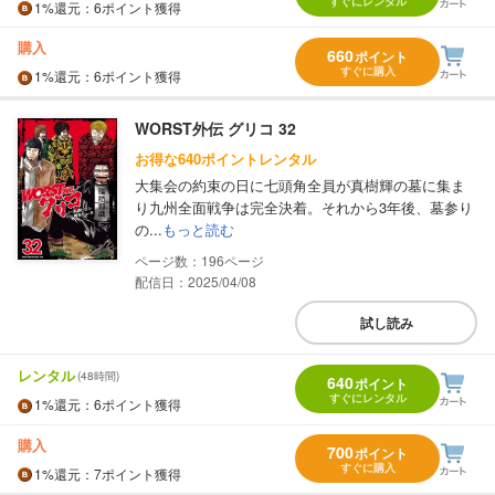
すぐにレンタル
1%
還元
：6ポイント獲得
購入
660
ポイント
すぐに購入
1%
還元
：6ポイント獲得
WORST外伝 グリコ 32
お得な640ポイントレンタル
大集会の約束の日に七頭角全員が真樹輝の墓に集ま
り九州全面戦争は完全決着。それから3年後、墓参り
の...
もっと読む
196
配信日：2025/04/08
試し読み
レンタル
(48時間)
640
ポイント
すぐにレンタル
1%
還元
：6ポイント獲得
購入
700
ポイント
すぐに購入
1%
還元
：7ポイント獲得