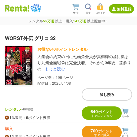
無料登録
レンタル
55万冊
以上、購入
147万冊
以上配信中！
WORST外伝 グリコ 32
お得な640ポイントレンタル
大集会の約束の日に七頭角全員が真樹輝の墓に集ま
り九州全面戦争は完全決着。それから3年後、墓参り
の...
もっと読む
196
配信日：2025/04/08
試し読み
レンタル
(48時間)
640
ポイント
すぐにレンタル
1%
還元
：6ポイント獲得
購入
700
ポイント
すぐに購入
1%
還元
：7ポイント獲得