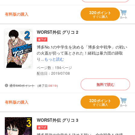
320
ポイント
有料版の購入
すぐに購入
WORST外伝 グリコ 2
博多No.1の中学生を決める「博多全中戦争」の戦い
の火蓋が切って落とされた！緒戦は暴力団の跡取
り...
もっと読む
194
配信日：2019/07/08
無料で読む
通常640ポイント
（終了日:
08/19
）
320
ポイント
有料版の購入
すぐに購入
WORST外伝 グリコ 3
博多最強の中学生を決める戦い、全中戦争も佳境