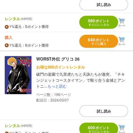
試し読み
レンタル
(48時間)
580
ポイント
すぐにレンタル
1%
還元
：5ポイント獲得
購入
640
ポイント
すぐに購入
1%
還元
：6ポイント獲得
WORST外伝 グリコ 26
お得な600ポイントレンタル
破門の楽園で九里虎たちと天誅たちが激突。「チキ
ンジェットコースタイマン」で殴り合う金城とアン
トニ...
もっと読む
196
配信日：2024/03/07
試し読み
レンタル
(48時間)
600
ポイント
すぐにレンタル