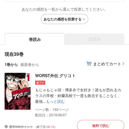
あなたの感想を一覧から選んで投票してください。
あなたの感想を投票する
話読み
巻読み
現在39巻
まとめてカート
1巻から
最新巻から
WORST外伝 グリコ 1
もじゃもじゃ頭・博多弁で女好き！誰もが恐れるカ
ラスの学校・鈴蘭高校で一度も敗北することなく、
最強...
もっと読む
192
配信日：2019/06/07
無料で読む
通常640ポイント
（終了日:
08/19
）