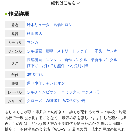
続刊はこちら
作品詳細
鈴木リュータ
高橋ヒロシ
著者
秋田書店
発行
マンガ
カテゴリ
少年漫画
喧嘩・ストリートファイト
不良・ヤンキー
ジャンル
長編漫画
レンタル
新作レンタル
準新作レンタル
タグ
値下げ
だれでも無料
今だけお得!
2010年代
年代
週刊少年チャンピオン
雑誌
少年チャンピオン・コミックス エクストラ
レーベル
クローズ
WORST
WORST外伝
シリーズ
もじゃもじゃ頭・博多弁で女好き！ 誰もが恐れるカラスの学校・鈴蘭
高校で一度も敗北することなく、最強の名をほしいままにした花木九里
虎。この男は、どんな破天荒な中学時代を送ったのか？ 舞台は福岡・
博多！ 不良漫画の金字塔『WORST』最強の男・花木九里虎の知られ