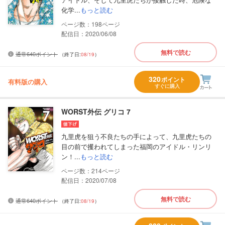
化学...
もっと読む
198
配信日：2020/06/08
無料で読む
通常640ポイント
（終了日:
08/19
）
320
ポイント
有料版の購入
すぐに購入
WORST外伝 グリコ 7
九里虎を狙う不良たちの手によって、九里虎たちの
目の前で攫われてしまった福岡のアイドル・リンリ
ン！...
もっと読む
214
配信日：2020/07/08
無料で読む
通常640ポイント
（終了日:
08/19
）