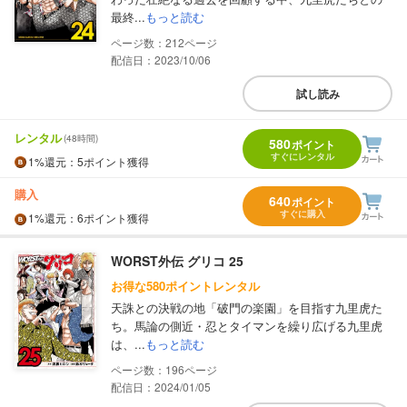
最終...
もっと読む
212
配信日：2023/10/06
試し読み
レンタル
(48時間)
580
ポイント
すぐにレンタル
1%
還元
：5ポイント獲得
購入
640
ポイント
すぐに購入
1%
還元
：6ポイント獲得
WORST外伝 グリコ 25
お得な580ポイントレンタル
天誅との決戦の地「破門の楽園」を目指す九里虎た
ち。馬論の側近・忍とタイマンを繰り広げる九里虎
は、...
もっと読む
196
配信日：2024/01/05