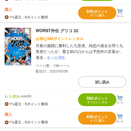
購入
640
ポイント
すぐに購入
1%
還元
：6ポイント獲得
WORST外伝 グリコ 22
お得な580ポイントレンタル
月夜の激闘に勝利した九里虎。純恋の過去を問う九
里虎だったが、愛之助の口からは予想外の言葉が。
過去...
もっと読む
196
配信日：2023/05/08
試し読み
レンタル
(48時間)
580
ポイント
すぐにレンタル
1%
還元
：5ポイント獲得
購入
640
ポイント
すぐに購入
1%
還元
：6ポイント獲得