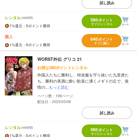
試し読み
レンタル
(48時間)
580
ポイント
すぐにレンタル
1%
還元
：5ポイント獲得
購入
640
ポイント
すぐに購入
1%
還元
：6ポイント獲得
WORST外伝 グリコ 21
お得な580ポイントレンタル
外国人たちに勝利し、特攻服を守り抜いた九里虎た
ち。勝利の美酒に酔い歓喜に沸くメギドの丘で、覚
悟の...
もっと読む
196
配信日：2023/03/08
試し読み
レンタル
(48時間)
580
ポイント
すぐにレンタル
1%
還元
：5ポイント獲得