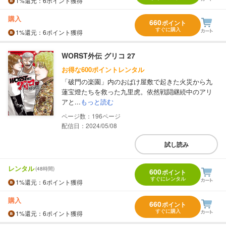
1%
還元
：6ポイント獲得
購入
660
ポイント
すぐに購入
1%
還元
：6ポイント獲得
WORST外伝 グリコ 27
お得な600ポイントレンタル
「破門の楽園」内のおばけ屋敷で起きた火災から九
蓮宝燈たちを救った九里虎。依然戦闘継続中のアリ
アと...
もっと読む
196
配信日：2024/05/08
試し読み
レンタル
(48時間)
600
ポイント
すぐにレンタル
1%
還元
：6ポイント獲得
購入
660
ポイント
すぐに購入
1%
還元
：6ポイント獲得