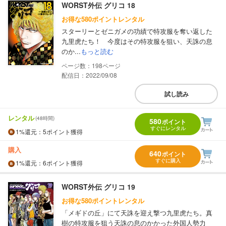
WORST外伝 グリコ 18
お得な580ポイントレンタル
スターリーとゼニガメの功績で特攻服を奪い返した
九里虎たち！ 今度はその特攻服を狙い、天誅の息
のか...
もっと読む
198
配信日：2022/09/08
試し読み
レンタル
(48時間)
580
ポイント
すぐにレンタル
1%
還元
：5ポイント獲得
購入
640
ポイント
すぐに購入
1%
還元
：6ポイント獲得
WORST外伝 グリコ 19
お得な580ポイントレンタル
「メギドの丘」にて天誅を迎え撃つ九里虎たち。真
樹の特攻服を狙う天誅の息のかかった外国人勢力