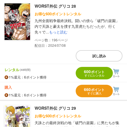
WORST外伝 グリコ 28
お得な600ポイントレンタル
九州全面戦争最終決戦。闘いの傍ら「破門の楽園」
内で天誅と豪太を捜す九里虎たちだったが、行く
先々で...
もっと読む
196
配信日：2024/07/08
試し読み
レンタル
(48時間)
600
ポイント
すぐにレンタル
1%
還元
：6ポイント獲得
購入
660
ポイント
すぐに購入
1%
還元
：6ポイント獲得
WORST外伝 グリコ 29
お得な600ポイントレンタル
天誅との最終決戦の地「破門の楽園」に男たちが集