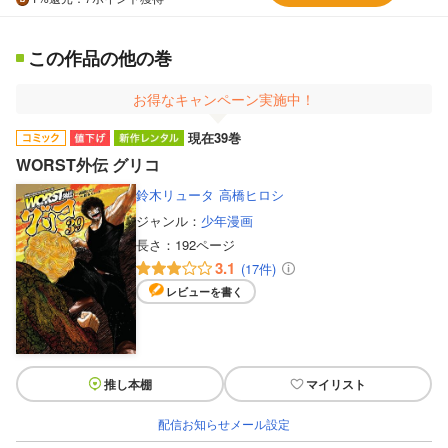
この作品の他の巻
お得なキャンペーン実施中！
現在39巻
WORST外伝 グリコ
鈴木リュータ
高橋ヒロシ
ジャンル：
少年漫画
長さ：
192ページ
3.1
(17件)
レビューを書く
推し本棚
マイリスト
配信お知らせメール設定