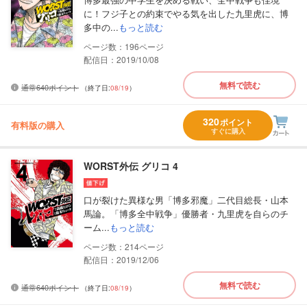
に！フジ子との約束でやる気を出した九里虎に、博
多中の...
もっと読む
196
配信日：2019/10/08
無料で読む
通常640ポイント
（終了日:
08/19
）
320
ポイント
有料版の購入
すぐに購入
WORST外伝 グリコ 4
口が裂けた異様な男「博多邪魔」二代目総長・山本
馬論。「博多全中戦争」優勝者・九里虎を自らのチ
ーム...
もっと読む
214
配信日：2019/12/06
無料で読む
通常640ポイント
（終了日:
08/19
）