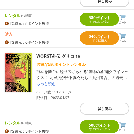
試し読み
レンタル
(48時間)
580
ポイント
すぐにレンタル
1%
還元
：5ポイント獲得
購入
640
ポイント
すぐに購入
1%
還元
：6ポイント獲得
WORST外伝 グリコ 16
お得な580ポイントレンタル
熊本を舞台に繰り広げられる“無縁の墓”編クライマッ
クス！ 九里虎が語る真樹たち『九州連合』の過去...
もっと読む
212
配信日：2022/04/07
試し読み
レンタル
(48時間)
580
ポイント
すぐにレンタル
1%
還元
：5ポイント獲得