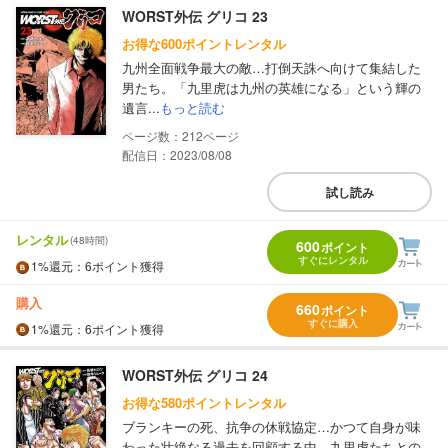
WORST外伝 グリコ 23
お得な600ポイントレンタル
九州全面戦争最大の敵…打倒天誅へ向けて集結した
男たち。「九里虎は九州の英雄になる」という輝の
遺言...
もっと読む
212
配信日：2023/08/08
試し読み
レンタル
(48時間)
600
ポイント
すぐにレンタル
1%
還元
：6ポイント獲得
購入
660
ポイント
すぐに購入
1%
還元
：6ポイント獲得
WORST外伝 グリコ 24
お得な580ポイントレンタル
ブランキーの死、抗争の休戦協定…かつて自身が味
わった壮絶なる過去を回顧する中、九里虎たちとの