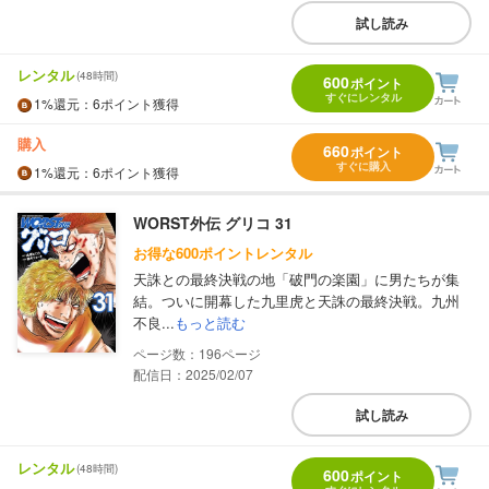
試し読み
レンタル
(48時間)
600
ポイント
すぐにレンタル
1%
還元
：6ポイント獲得
購入
660
ポイント
すぐに購入
1%
還元
：6ポイント獲得
WORST外伝 グリコ 31
お得な600ポイントレンタル
天誅との最終決戦の地「破門の楽園」に男たちが集
結。ついに開幕した九里虎と天誅の最終決戦。九州
不良...
もっと読む
196
配信日：2025/02/07
試し読み
レンタル
(48時間)
600
ポイント