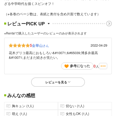
ざる中学時代を描くスピンオフ！
（※各巻のページ数は、表紙と奥付を含め片面で数えています）
レビューPICK UP
※Renta!で購入したユーザーのレビューのみが表示されます
5
金華山
2022-04-29
さん
花木グリコ最高におもしろい&#10071;&#65039;博多弁最高
&#10071;まだまだ続きが見たい。
0
参考になった
人
レビューを見る
みんなの感想
胸キュン (1人)
切ない (1人)
萌え (1人)
女性もOK (1人)