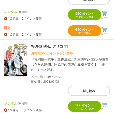
レンタル
(48時間)
580
ポイント
すぐにレンタル
1%
還元
：5ポイント獲得
購入
640
ポイント
すぐに購入
1%
還元
：6ポイント獲得
WORST外伝 グリコ 11
お得な580ポイントレンタル
『福岡統一抗争』最終決戦、九里虎VSバロンが決着
したその瞬間、阿原谷の凶弾が真樹を貫く！ 周り
が...
もっと読む
196
配信日：2021/03/08
試し読み
レンタル
(48時間)
580
ポイント
すぐにレンタル
1%
還元
：5ポイント獲得