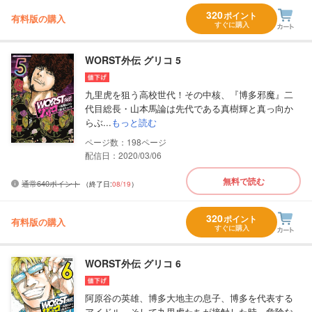
320
ポイント
有料版の購入
すぐに購入
WORST外伝 グリコ 5
九里虎を狙う高校世代！その中核、『博多邪魔』二
代目総長・山本馬論は先代である真樹輝と真っ向か
らぶ...
もっと読む
198
配信日：2020/03/06
無料で読む
通常640ポイント
（終了日:
08/19
）
320
ポイント
有料版の購入
すぐに購入
WORST外伝 グリコ 6
阿原谷の英雄、博多大地主の息子、博多を代表する
アイドル、そして九里虎たちが接触した時、危険な