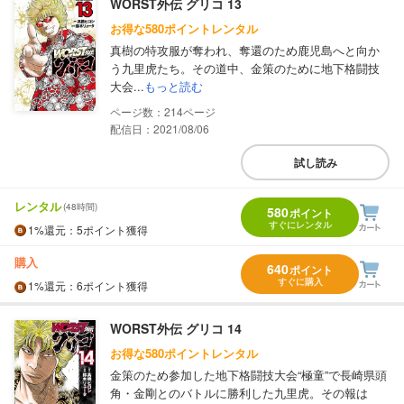
WORST外伝 グリコ 13
お得な580ポイントレンタル
真樹の特攻服が奪われ、奪還のため鹿児島へと向か
う九里虎たち。その道中、金策のために地下格闘技
大会...
もっと読む
214
配信日：2021/08/06
試し読み
レンタル
(48時間)
580
ポイント
すぐにレンタル
1%
還元
：5ポイント獲得
購入
640
ポイント
すぐに購入
1%
還元
：6ポイント獲得
WORST外伝 グリコ 14
お得な580ポイントレンタル
金策のため参加した地下格闘技大会“極童”で長崎県頭
角・金剛とのバトルに勝利した九里虎。その報は