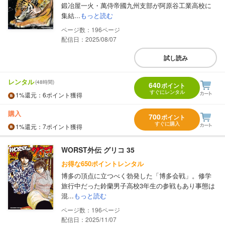
鍛冶屋一火・萬侍帝國九州支部が阿原谷工業高校に
集結...
もっと読む
196
配信日：2025/08/07
試し読み
レンタル
(48時間)
640
ポイント
すぐにレンタル
1%
還元
：6ポイント獲得
購入
700
ポイント
すぐに購入
1%
還元
：7ポイント獲得
WORST外伝 グリコ 35
お得な650ポイントレンタル
博多の頂点に立つべく勃発した「博多会戦」。修学
旅行中だった鈴蘭男子高校3年生の参戦もあり事態は
混...
もっと読む
196
配信日：2025/11/07