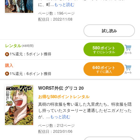
に、町...
もっと読む
196
配信日：2022/11/08
試し読み
レンタル
(48時間)
580
ポイント
すぐにレンタル
1%
還元
：5ポイント獲得
購入
640
ポイント
すぐに購入
1%
還元
：6ポイント獲得
WORST外伝 グリコ 20
お得な580ポイントレンタル
真樹の特攻服を奪い返した九里虎たち。特攻服を隠
し持っていたスターリーと遭遇したゼニガメだった
が、...
もっと読む
212
配信日：2023/01/06