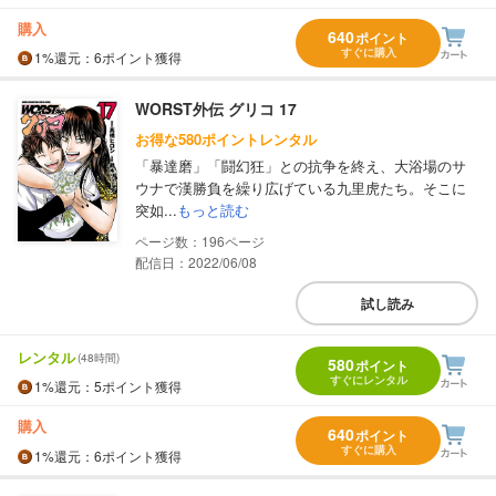
購入
640
ポイント
すぐに購入
1%
還元
：6ポイント獲得
WORST外伝 グリコ 17
お得な580ポイントレンタル
「暴達磨」「闘幻狂」との抗争を終え、大浴場のサ
ウナで漢勝負を繰り広げている九里虎たち。そこに
突如...
もっと読む
196
配信日：2022/06/08
試し読み
レンタル
(48時間)
580
ポイント
すぐにレンタル
1%
還元
：5ポイント獲得
購入
640
ポイント
すぐに購入
1%
還元
：6ポイント獲得