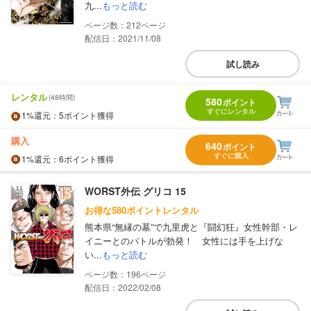
九...
もっと読む
212
配信日：2021/11/08
試し読み
レンタル
(48時間)
580
ポイント
すぐにレンタル
1%
還元
：5ポイント獲得
購入
640
ポイント
すぐに購入
1%
還元
：6ポイント獲得
WORST外伝 グリコ 15
お得な580ポイントレンタル
熊本県“無縁の墓”で九里虎と『闘幻狂』女性幹部・レ
イニーとのバトルが勃発！ 女性には手を上げな
い...
もっと読む
196
配信日：2022/02/08