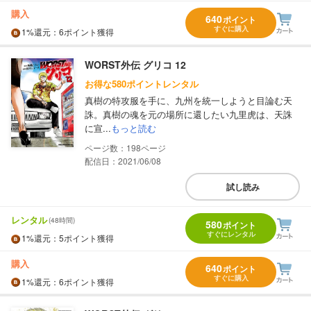
購入
640
ポイント
すぐに購入
1%
還元
：6ポイント獲得
WORST外伝 グリコ 12
お得な580ポイントレンタル
真樹の特攻服を手に、九州を統一しようと目論む天
誅。真樹の魂を元の場所に還したい九里虎は、天誅
に宣...
もっと読む
198
配信日：2021/06/08
試し読み
レンタル
(48時間)
580
ポイント
すぐにレンタル
1%
還元
：5ポイント獲得
購入
640
ポイント
すぐに購入
1%
還元
：6ポイント獲得