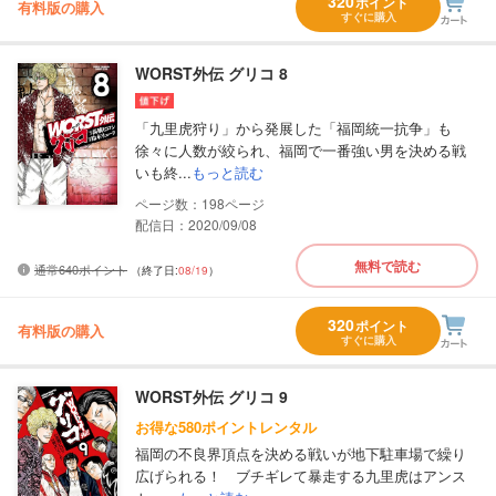
320
ポイント
有料版の購入
すぐに購入
WORST外伝 グリコ 8
「九里虎狩り」から発展した「福岡統一抗争」も
徐々に人数が絞られ、福岡で一番強い男を決める戦
いも終...
もっと読む
198
配信日：2020/09/08
無料で読む
通常640ポイント
（終了日:
08/19
）
320
ポイント
有料版の購入
すぐに購入
WORST外伝 グリコ 9
お得な580ポイントレンタル
福岡の不良界頂点を決める戦いが地下駐車場で繰り
広げられる！ ブチギレて暴走する九里虎はアンス