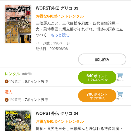
WORST外伝 グリコ 33
お得な640ポイントレンタル
三修羅んこと、三代目博多邪魔・四代目鍛冶屋一
火・萬侍帝國九州支部がそれぞれ、博多の頂点に立
つべく...
もっと読む
196
配信日：2025/06/06
試し読み
レンタル
(48時間)
640
ポイント
すぐにレンタル
1%
還元
：6ポイント獲得
購入
700
ポイント
すぐに購入
1%
還元
：7ポイント獲得
WORST外伝 グリコ 34
お得な640ポイントレンタル
博多不良界を三分し三修羅んと呼ばれる博多邪魔・