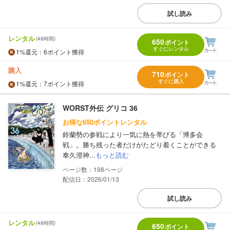
試し読み
レンタル
(48時間)
650
ポイント
すぐにレンタル
1%
還元
：6ポイント獲得
購入
710
ポイント
すぐに購入
1%
還元
：7ポイント獲得
WORST外伝 グリコ 36
お得な650ポイントレンタル
鈴蘭勢の参戦により一気に熱を帯びる「博多会
戦」。勝ち残った者だけがたどり着くことができる
奉久澄神...
もっと読む
198
配信日：2026/01/13
試し読み
レンタル
(48時間)
650
ポイント