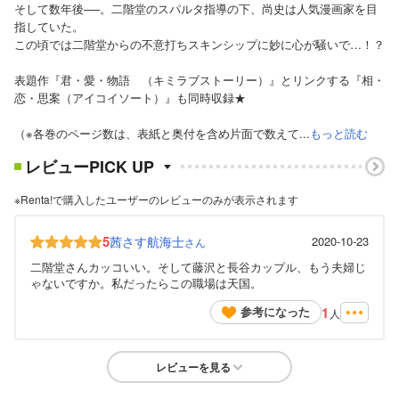
そして数年後──。二階堂のスパルタ指導の下、尚史は人気漫画家を目
指していた。
この頃では二階堂からの不意打ちスキンシップに妙に心が騒いで…！？
表題作『君・愛・物語 （キミラブストーリー）』とリンクする『相・
恋・思案（アイコイソート）』も同時収録★
（※各巻のページ数は、表紙と奥付を含め片面で数えて...
もっと読む
レビューPICK UP
※Renta!で購入したユーザーのレビューのみが表示されます
5
茜さす航海士
2020-10-23
さん
二階堂さんカッコいい。そして藤沢と長谷カップル、もう夫婦じ
ゃないですか。私だったらこの職場は天国。
1
参考になった
人
レビューを見る