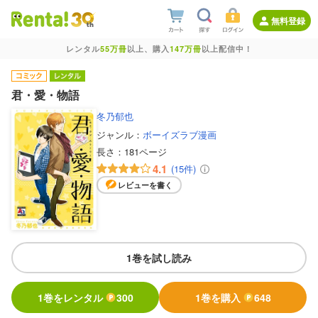
無料登録
レンタル
55万冊
以上、購入
147万冊
以上配信中！
君・愛・物語
冬乃郁也
ジャンル：
ボーイズラブ漫画
長さ：
181ページ
4.1
(15件)
レビューを書く
1巻を試し読み
1巻をレンタル
300
1巻を購入
648