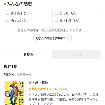
みんなの感想
あまあま (1人)
笑える (1人)
胸キュン (1人)
癒される (1人)
あなたの感想を一覧から選んで投票してください。
あなたの感想を投票する
話読み
巻読み
現在1巻
1巻から
最新巻から
君・愛・物語
お得な300ポイントレンタル
イケメン編集の二階堂のスパルタ指導の下、人気漫
画家を目指す尚史。二階堂からの不意打ちスキンシ
ップ...
もっと読む