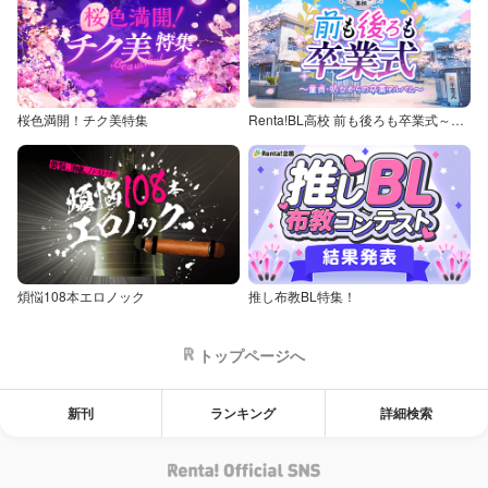
桜色満開！チク美特集
Renta!BL高校 前も後ろも卒業式～童貞・処女からの卒業アルバム～
煩悩108本エロノック
推し布教BL特集！
トップページへ
新刊
ランキング
詳細検索