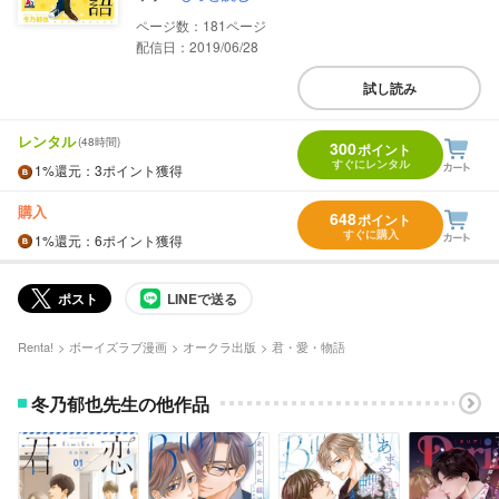
181
配信日：2019/06/28
試し読み
レンタル
(48時間)
300
ポイント
すぐにレンタル
1%
還元
：3ポイント獲得
購入
648
ポイント
すぐに購入
1%
還元
：6ポイント獲得
ポスト
LINEで送る
Renta!
ボーイズラブ漫画
オークラ出版
君・愛・物語
冬乃郁也先生の他作品