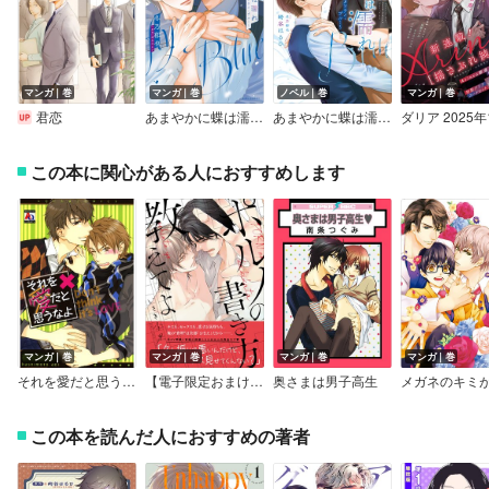
マンガ｜巻
マンガ｜巻
ノベル｜巻
マンガ｜巻
君恋
あまやかに蝶は濡れ ～バタフライ・ブルー～（漫画）【電子限定描き下ろし漫画付き】
あまやかに蝶は濡れ ～バタフライ・ブルー～（小説）【電子限定書き下ろし付き】【イラスト入り】
この本に関心がある人におすすめします
マンガ｜巻
マンガ｜巻
マンガ｜巻
マンガ｜巻
それを愛だと思うなよ
【電子限定おまけ付き】 ポルノの書き方教えてよ
奥さまは男子高生
この本を読んだ人におすすめの著者