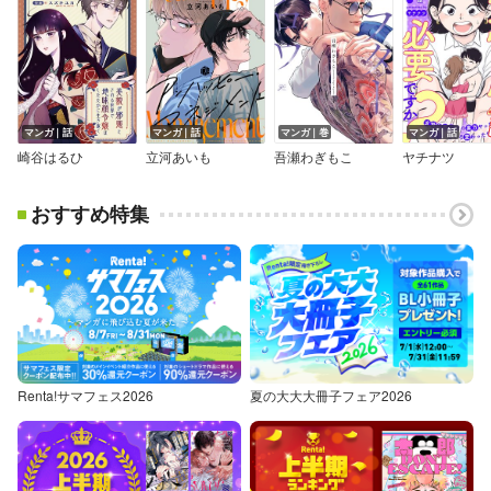
マンガ｜話
マンガ｜話
マンガ｜巻
マンガ｜話
崎谷はるひ
立河あいも
吾瀬わぎもこ
ヤチナツ
おすすめ特集
Renta!サマフェス2026
夏の大大大冊子フェア2026