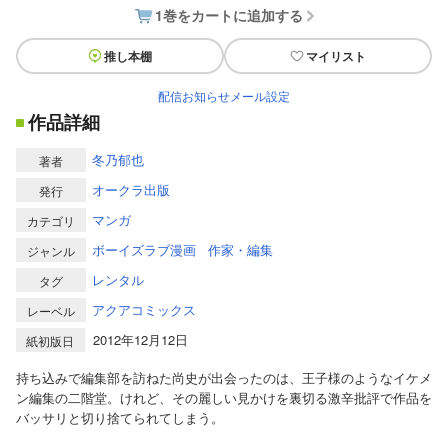
1巻をカートに追加する
推し本棚
マイリスト
配信お知らせメール設定
作品詳細
冬乃郁也
著者
オークラ出版
発行
マンガ
カテゴリ
ボーイズラブ漫画
作家・編集
ジャンル
レンタル
タグ
アクアコミックス
レーベル
2012年12月12日
紙初版日
持ち込みで編集部を訪ねた尚史が出会ったのは、王子様のようなイケメ
ン編集の二階堂。けれど、その麗しい見かけを裏切る激辛批評で作品を
バッサリと切り捨てられてしまう。