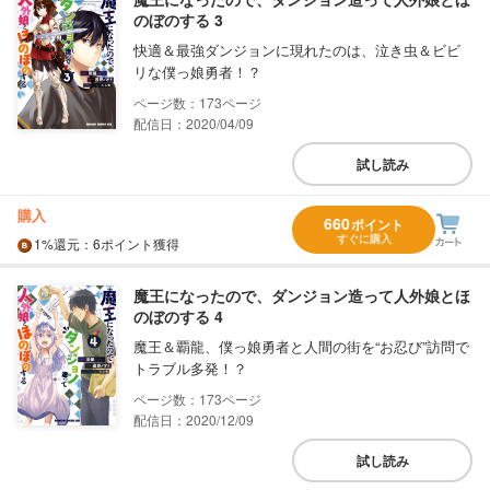
のぼのする 3
快適＆最強ダンジョンに現れたのは、泣き虫＆ビビ
リな僕っ娘勇者！？
173
配信日：2020/04/09
試し読み
購入
660
ポイント
すぐに購入
1%
還元
：6ポイント獲得
魔王になったので、ダンジョン造って人外娘とほ
のぼのする 4
魔王＆覇龍、僕っ娘勇者と人間の街を“お忍び”訪問で
トラブル多発！？
173
配信日：2020/12/09
試し読み