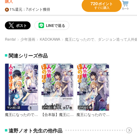
購入
720
ポイント
すぐに購入
1%
還元
：7ポイント獲得
ポスト
LINEで送る
Renta!
少年漫画
KADOKAWA
魔王になったので、ダンジョン造って人外
関連シリーズ作品
マンガ｜話
ノベル｜巻
ノベル｜巻
魔王になったので、ダンジョン造って人外娘とほのぼのする【分冊版】
【合本版】魔王になったので、ダンジョン造って人外娘とほのぼのする
魔王になったので、ダンジョン造って人外娘とほのぼのする
遠野ノオト先生の他作品