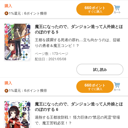
購入
660
ポイント
すぐに購入
1%
還元
：6ポイント獲得
魔王になったので、ダンジョン造って人外娘とほ
のぼのする 5
王都を蹂躙する死者の群れ…立ち向かうのは、掟破
りの勇者＆魔王コンビ！？
173
配信日：2021/05/08
試し読み
購入
660
ポイント
すぐに購入
1%
還元
：6ポイント獲得
魔王になったので、ダンジョン造って人外娘とほ
のぼのする 6
過熱する王都攻防戦！ 怪力巨体の“禁忌の死霊”登場
で、魔王苦戦必至！？