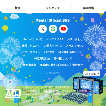
新刊
ランキング
詳細検索
Renta!について
ヘルプ
Q&A
お問い合わせ
作品リクエスト
ご意見ボックス
メールマガジン
アフィリエイト
利用規約
個人情報保護ポリシー
特定商取引法
著作権について
漫画家募集
海賊版に対する取り組み
運営会社
© PAPYLESS
ABJマークは、この電子書店・電子書籍配信サービスが、著作権者からコンテン
ツ使用許諾を得た正規版配信サービスであることを示す登録商標（登録番号 第
6091713号）です。ABJマークの詳細、ABJマークを掲示しているサービスの一
覧はこちら。
https://aebs.or.jp