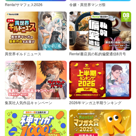
Renta!サマフェス2026
令嬢・異世界マンガ祭
異世界ギルドニュース
Renta!書店員の私的偏愛通信8月号
集英社人気作品キャンペーン
2026年マンガ上半期ランキング