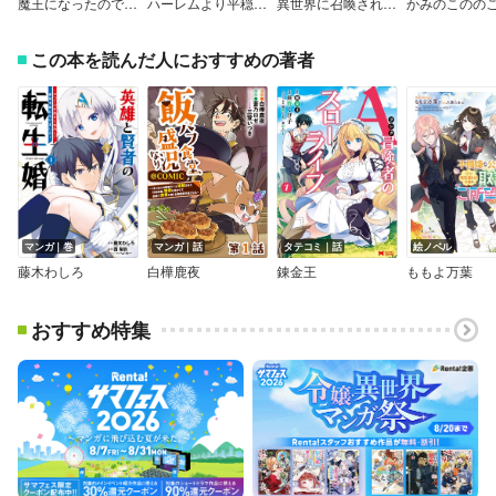
魔王になったので、ダンジョン造って人外娘とほのぼのする【分冊版】
ハーレムより平穏を！ 異世界で静かにニート姫させてくれ【分冊版】
異世界に召喚されたんだけど、なんでも斬れてしまう権能を手に入れたのでイージーモードでした。
かみのこのの
この本を読んだ人におすすめの著者
マンガ｜巻
マンガ｜話
タテコミ｜話
絵ノベル
藤木わしろ
白樺鹿夜
錬金王
ももよ万葉
おすすめ特集