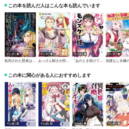
この本を読んだ人はこんな本も読んでいます
マンガ｜巻
マンガ｜巻
マンガ｜巻
マンガ｜巻
処刑された賢者はリッチに転生して侵略戦争を始める【デジタル版限定特典付き】
おっさん騎士が田舎でまったりスローライフを送ろうとしたら婚約破棄された公爵令嬢が転がり込んできた件【Renta！限定版】
「あのとき助けていただいたモンスター娘です。」異世界おっさん教師 突然のモテ期に困惑する
この本に関心がある人におすすめします
マンガ｜話
マンガ｜話
マンガ｜巻
マンガ｜巻