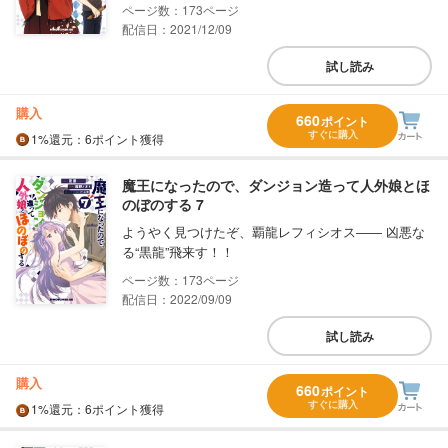
173
配信日：2021/12/09
試し読み
購入
660
ポイント
すぐに購入
1%
還元
：6ポイント獲得
魔王になったので、ダンジョン造って人外娘とほ
のぼのする 7
ようやく見つけたぞ、覇龍レフィシオス―― 凶悪な
る“黒龍”飛来す！！
173
配信日：2022/09/09
試し読み
購入
660
ポイント
すぐに購入
1%
還元
：6ポイント獲得