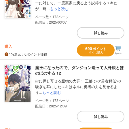
ーに対して、一度実家に戻るよう説得するユキだ
が、時...
もっと読む
173
配信日：2025/03/07
試し読み
購入
690
ポイント
すぐに購入
1%
還元
：6ポイント獲得
魔王になったので、ダンジョン造って人外娘とほ
のぼのする 12
街に押し寄せる魔物の大群！ 王都での“勇者解任”の
騒ぎを耳にしたユキはネルに勇者の力を見せるよ
う...
もっと読む
173
配信日：2025/12/09
試し読み