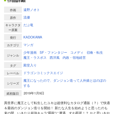
作品詳細
遠野ノオト
作画
流優
原作
だぶ竜
キャラクタ
ー原案
KADOKAWA
発行
マンガ
カテゴリ
少年漫画
SF・ファンタジー
コメディ
召喚・転生
ジャンル
魔王・ラスボス
西洋風
内政・領地経営
殿堂入り
タグ
ドラゴンコミックスエイジ
レーベル
魔王になったので、ダンジョン造って人外娘とほのぼの
シリーズ
する
2019年1月9日
紙初版日
異世界に魔王として転生したユキは超便利なカタログ通販（？）で快適
＆最凶のダンジョン造りを開始！ 新たな人生を始めようと思ったのも
束の間、いきなり超強キャラ“覇龍”に遭遇、すわ即死！？ かと思いきや