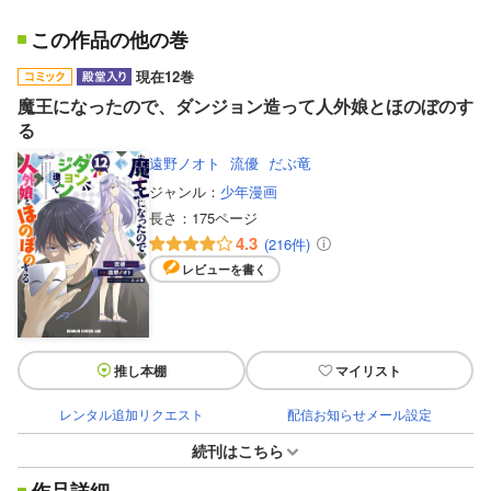
この作品の他の巻
現在12巻
魔王になったので、ダンジョン造って人外娘とほのぼのす
る
遠野ノオト
流優
だぶ竜
ジャンル：
少年漫画
長さ：
175ページ
4.3
(216件)
レビューを書く
推し本棚
マイリスト
レンタル追加リクエスト
配信お知らせメール設定
続刊はこちら