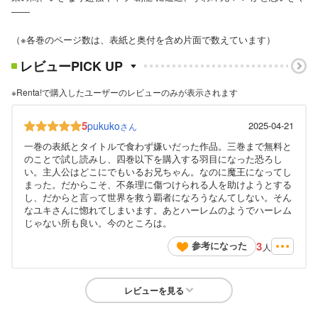
――
（※各巻のページ数は、表紙と奥付を含め片面で数えています）
レビューPICK UP
※Renta!で購入したユーザーのレビューのみが表示されます
5
pukuko
2025-04-21
さん
一巻の表紙とタイトルで食わず嫌いだった作品。三巻まで無料と
のことで試し読みし、四巻以下を購入する羽目になった恐ろし
い。主人公はどこにでもいるお兄ちゃん。なのに魔王になってし
まった。だからこそ、不条理に傷つけられる人を助けようとする
し、だからと言って世界を救う覇者になろうなんてしない。そん
なユキさんに惚れてしまいます。あとハーレムのようでハーレム
じゃない所も良い。今のところは。
3
参考になった
人
レビューを見る