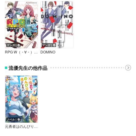
マンガ｜巻
マンガ｜巻
RPG W（・∀・）RLD ―ろーぷれ・わーるど―
DOMINO
流優先生の他作品
ノベル｜巻
元勇者はのんびり過ごしたい ～地球の路地裏で魔王拾った～