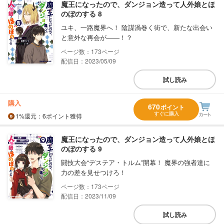
魔王になったので、ダンジョン造って人外娘とほ
のぼのする 8
ユキ、一路魔界へ！ 陰謀渦巻く街で、新たな出会い
と意外な再会が――！？
173
配信日：2023/05/09
試し読み
購入
670
ポイント
すぐに購入
1%
還元
：6ポイント獲得
魔王になったので、ダンジョン造って人外娘とほ
のぼのする 9
闘技大会“デステア・トルム”開幕！ 魔界の強者達に
力の差を見せつけろ！
173
配信日：2023/11/09
試し読み