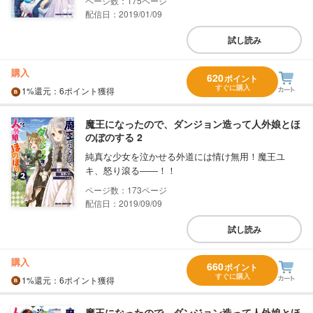
175
配信日：2019/01/09
試し読み
購入
620
ポイント
すぐに購入
1%
還元
：6ポイント獲得
魔王になったので、ダンジョン造って人外娘とほ
のぼのする 2
純真な少女を泣かせる外道には情け無用！魔王ユ
キ、怒り滾る――！！
173
配信日：2019/09/09
試し読み
購入
660
ポイント
すぐに購入
1%
還元
：6ポイント獲得
魔王になったので、ダンジョン造って人外娘とほ