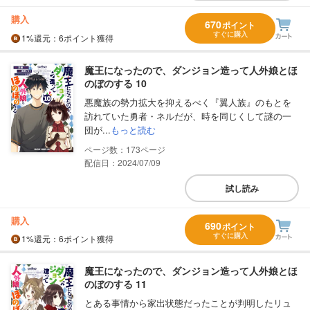
購入
670
ポイント
すぐに購入
1%
還元
：6ポイント獲得
魔王になったので、ダンジョン造って人外娘とほ
のぼのする 10
悪魔族の勢力拡大を抑えるべく『翼人族』のもとを
訪れていた勇者・ネルだが、時を同じくして謎の一
団が...
もっと読む
173
配信日：2024/07/09
試し読み
購入
690
ポイント
すぐに購入
1%
還元
：6ポイント獲得
魔王になったので、ダンジョン造って人外娘とほ
のぼのする 11
とある事情から家出状態だったことが判明したリュ