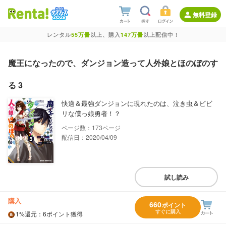
無料登録
レンタル
55万冊
以上、購入
147万冊
以上配信中！
魔王になったので、ダンジョン造って人外娘とほのぼのす
る 3
快適＆最強ダンジョンに現れたのは、泣き虫＆ビビ
リな僕っ娘勇者！？
173
配信日：2020/04/09
試し読み
購入
660
ポイント
すぐに購入
1%
還元
：6ポイント獲得