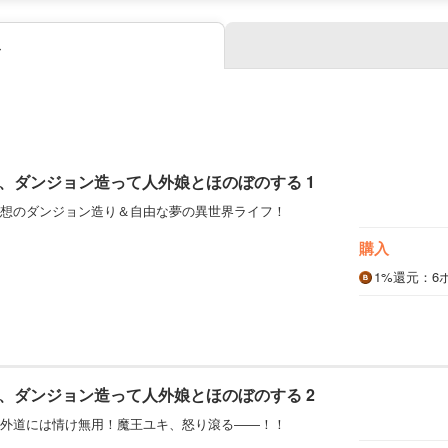
み
、ダンジョン造って人外娘とほのぼのする 1
想のダンジョン造り＆自由な夢の異世界ライフ！
購入
1%
還元
：6
、ダンジョン造って人外娘とほのぼのする 2
外道には情け無用！魔王ユキ、怒り滾る――！！