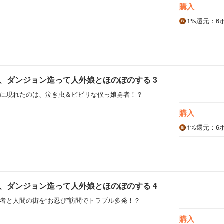
購入
1%
還元
：6
、ダンジョン造って人外娘とほのぼのする 3
に現れたのは、泣き虫＆ビビリな僕っ娘勇者！？
購入
1%
還元
：6
、ダンジョン造って人外娘とほのぼのする 4
者と人間の街を“お忍び”訪問でトラブル多発！？
購入