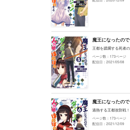
魔王になったので
王都を蹂躙する死者の
173
配信日：2021/05/08
魔王になったので
過熱する王都攻防戦！
173
配信日：2021/12/09