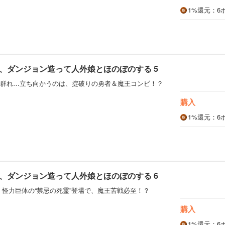
1%
還元
：6
、ダンジョン造って人外娘とほのぼのする 5
群れ…立ち向かうのは、掟破りの勇者＆魔王コンビ！？
購入
1%
還元
：6
、ダンジョン造って人外娘とほのぼのする 6
 怪力巨体の“禁忌の死霊”登場で、魔王苦戦必至！？
購入
1%
還元
：6