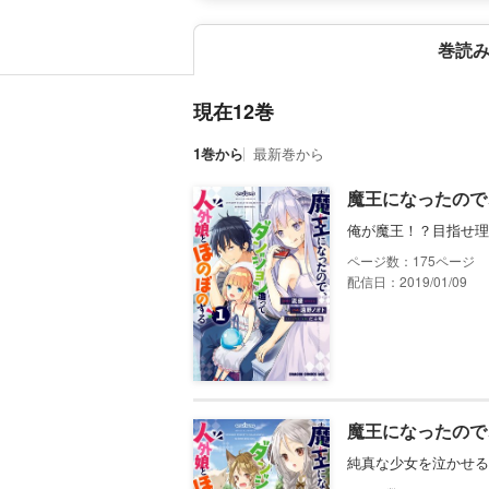
巻読
現在12巻
1巻から
最新巻から
魔王になったので
俺が魔王！？目指せ理
175
配信日：2019/01/09
魔王になったので
純真な少女を泣かせる