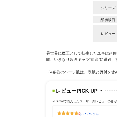
シリーズ
紙初版日
レビュー
異世界に魔王として転生したユキは超便
間、いきなり超強キャラ“覇龍”に遭遇、
（※各巻のページ数は、表紙と奥付を含
レビューPICK UP
※Renta!で購入したユーザーのレビューのみ
5
pukuko
さん