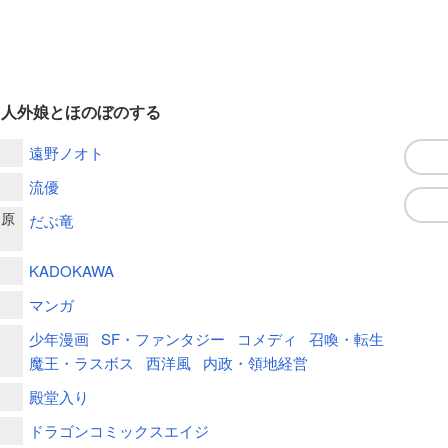
て人外娘とほのぼのする
遠野ノオト
流優
ー原
だぶ竜
KADOKAWA
マンガ
少年漫画
SF・ファンタジー
コメディ
召喚・転生
魔王・ラスボス
西洋風
内政・領地経営
殿堂入り
ドラゴンコミックスエイジ