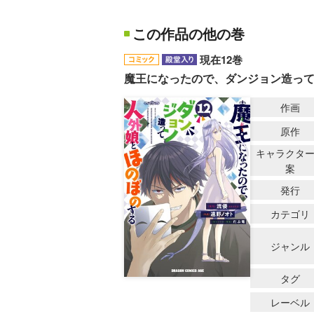
この作品の他の巻
現在12巻
魔王になったので、ダンジョン造っ
作画
原作
キャラクタ
案
発行
カテゴリ
ジャンル
タグ
レーベル