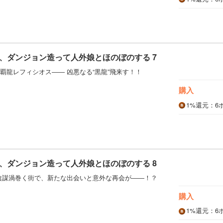
、ダンジョン造って人外娘とほのぼのする 7
覇龍レフィシオス―― 凶悪なる“黒龍”飛来す！！
購入
1%
還元
：6
、ダンジョン造って人外娘とほのぼのする 8
陰謀渦巻く街で、新たな出会いと意外な再会が――！？
購入
1%
還元
：6