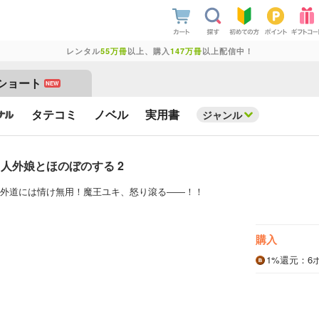
レンタル
55万冊
以上、購入
147万冊
以上配信中！
ショート
NEW
タテコミ
ノベル
実用書
ジャンル
人外娘とほのぼのする 2
外道には情け無用！魔王ユキ、怒り滾る――！！
購入
1%
還元
：6