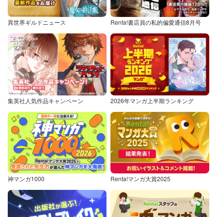
異世界ギルドニュース
Renta!書店員の私的偏愛通信8月号
集英社人気作品キャンペーン
2026年マンガ上半期ランキング
神マンガ1000
Renta!マンガ大賞2025