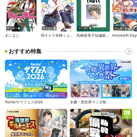
マンガ｜巻
マンガ｜巻
マンガ｜巻
マンガ｜話
まにまに
弱キャラ友崎くん-ＣＯＭＩＣ-【デジタル版限定特典付き】
高橋留美子短編集 1orW（ワンオアダブル）
おすすめ特集
Renta!サマフェス2026
令嬢・異世界マンガ祭