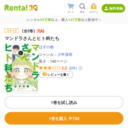
無料登録
レンタル
55万冊
以上、購入
147万冊
以上配信中！
【
全2巻
】
完結
マンドラさんとヒト科たち
ほずの都
ジャンル：
少年漫画
長さ：
142ページ
3.0
(2件)
レビューを書く
1巻を試し読み
1巻を購入
700