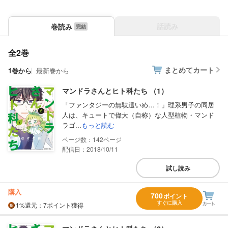
話読み
巻読み
全2巻
まとめてカート
1巻から
最新巻から
マンドラさんとヒト科たち （1）
「ファンタジーの無駄遣いめ…！」理系男子の同居
人は、キュートで偉大（自称）な人型植物・マンド
ラゴ...
もっと読む
142
配信日：2018/10/11
試し読み
購入
700
ポイント
すぐに購入
1%
還元
：7ポイント獲得