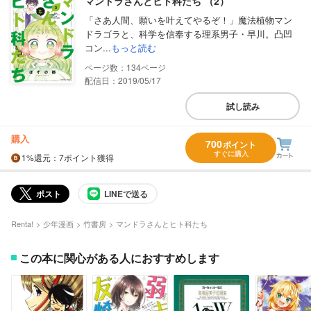
マンドラさんとヒト科たち （2）
「さあ人間、願いを叶えてやるぞ！」魔法植物マン
ドラゴラと、科学を信奉する理系男子・早川。凸凹
コン...
もっと読む
134
配信日：2019/05/17
試し読み
購入
700
ポイント
すぐに購入
1%
還元
：7ポイント獲得
ポスト
LINEで送る
Renta!
少年漫画
竹書房
マンドラさんとヒト科たち
この本に関心がある人におすすめします