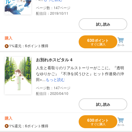
147
配信日：2019/10/11
試し読み
購入
630
ポイント
すぐに購入
1%
還元
：6ポイント獲得
お別れホスピタル 4
人生と看取りのリアルストーリーがここに。『透明
なゆりかご』『不浄を拭うひと』ヒット作連発の沖
田×...
もっと読む
147
配信日：2020/04/10
試し読み
購入
630
ポイント
すぐに購入
1%
還元
：6ポイント獲得