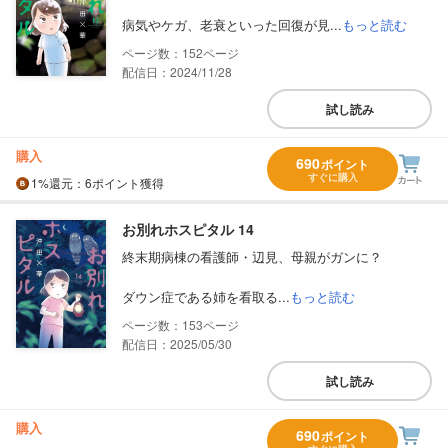
病気やケガ、老衰といった回復が見...
もっと読む
152
配信日：2024/11/28
試し読み
購入
690
ポイント
すぐに購入
1%
還元
：6ポイント獲得
お別れホスピタル 14
終末期病棟の看護師・辺見、母親がガンに？
ダウン症である姉を看取る...
もっと読む
153
配信日：2025/05/30
試し読み
購入
690
ポイント