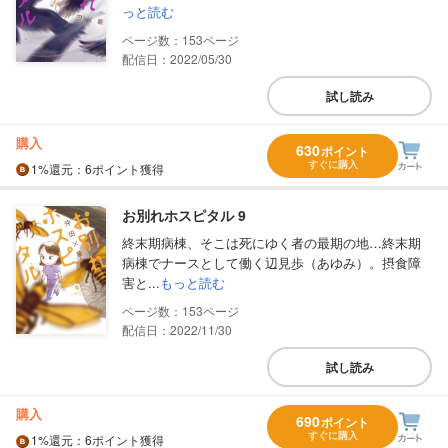
っと読む
153
配信日：2022/05/30
試し読み
購入
630
ポイント
すぐに購入
1%
還元
：6ポイント獲得
お別れホスピタル 9
終末期病棟、そこは死にゆく者の最期の地…終末期
病棟でナースとして働く辺見歩（あゆみ）。摂食障
害と...
もっと読む
153
配信日：2022/11/30
試し読み
購入
690
ポイント
すぐに購入
1%
還元
：6ポイント獲得