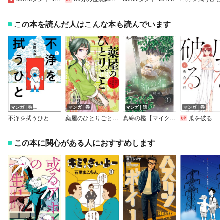
この本を読んだ人はこんな本も読んでいます
マンガ｜巻
マンガ｜巻
マンガ｜話
マンガ｜巻
不浄を拭うひと
薬屋のひとりごと～猫猫の後宮謎解き手帳～
真綿の檻【マイクロ】
瓜を破る
この本に関心がある人におすすめします