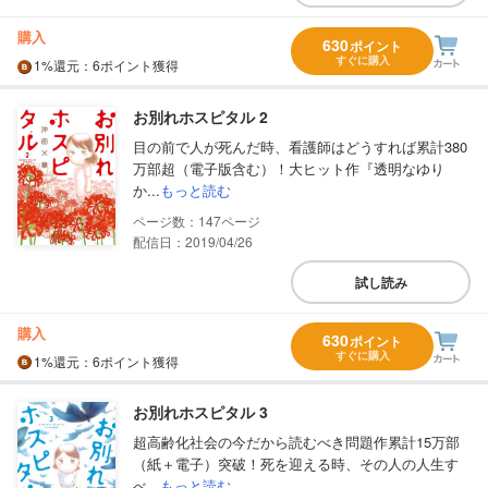
購入
630
ポイント
すぐに購入
1%
還元
：6ポイント獲得
お別れホスピタル 2
目の前で人が死んだ時、看護師はどうすれば累計380
万部超（電子版含む）！大ヒット作『透明なゆり
か...
もっと読む
147
配信日：2019/04/26
試し読み
購入
630
ポイント
すぐに購入
1%
還元
：6ポイント獲得
お別れホスピタル 3
超高齢化社会の今だから読むべき問題作累計15万部
（紙＋電子）突破！死を迎える時、その人の人生す
べ...
もっと読む