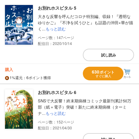
お別れホスピタル 5
大きな反響を呼んだコロナ特別編、収録！『透明な
ゆりかご』『不浄を拭うひと』も話題の沖田×華が描
く...
もっと読む
147
配信日：2020/10/14
試し読み
購入
630
ポイント
すぐに購入
1%
還元
：6ポイント獲得
お別れホスピタル 6
SNSで大反響！終末期病棟コミック最新刊累計50万
部（紙＋電子）突破！新たに終末期病棟（ターミ
ナ...
もっと読む
152
配信日：2021/04/30