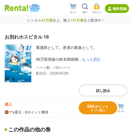
無料登録
レンタル
55万冊
以上、購入
147万冊
以上配信中！
お別れホスピタル 16
看護師として。患者の家族として。
95万部突破の終末期病棟...
もっと読む
152
配信日：2026/05/29
試し読み
購入
690
ポイント
すぐに購入
1%
還元
：6ポイント獲得
この作品の他の巻