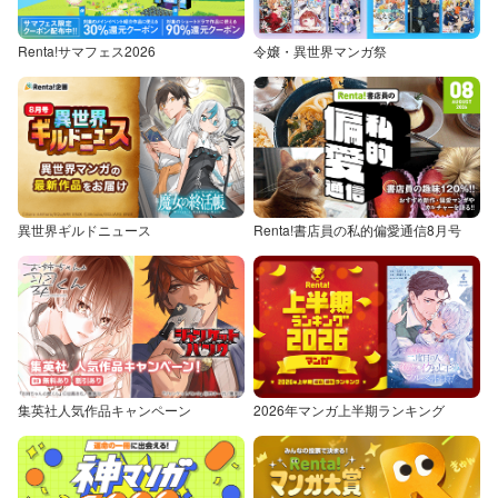
Renta!サマフェス2026
令嬢・異世界マンガ祭
異世界ギルドニュース
Renta!書店員の私的偏愛通信8月号
集英社人気作品キャンペーン
2026年マンガ上半期ランキング