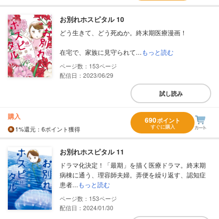
お別れホスピタル 10
どう生きて、どう死ぬか。終末期医療漫画！
在宅で、家族に見守られて...
もっと読む
153
配信日：2023/06/29
試し読み
購入
690
ポイント
すぐに購入
1%
還元
：6ポイント獲得
お別れホスピタル 11
ドラマ化決定！「最期」を描く医療ドラマ。終末期
病棟に通う、理容師夫婦。弄便を繰り返す、認知症
患者...
もっと読む
153
配信日：2024/01/30