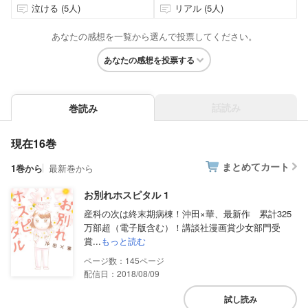
泣ける (5人)
リアル (5人)
あなたの感想を一覧から選んで投票してください。
あなたの感想を投票する
話読み
巻読み
現在16巻
まとめてカート
1巻から
最新巻から
お別れホスピタル 1
産科の次は終末期病棟！沖田×華、最新作 累計325
万部超（電子版含む）！講談社漫画賞少女部門受
賞...
もっと読む
145
配信日：2018/08/09
試し読み