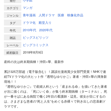
小学館
発行
マンガ
カテゴリ
青年漫画
人間ドラマ
医療
映像化作品
ジャンル
ドラマ化
殿堂入り
タグ
2010年代
2020年代
年代
ビッグスピリッツ
雑誌
ビッグコミックス
レーベル
2018年8月9日
紙初版日
産科の次は終末期病棟！沖田×華、最新作
累計325万部超（電子版含む）！講談社漫画賞少女部門受賞！NHKで連
続TVドラマ化の大ヒット作『透明なゆりかご』著者・沖田×華の渾身新
境地！！
『透明なゆりかご』で産婦人科という「産まれる命」を描いてきた著者
が次に描くのは、「死にいく命」が集う終末期病棟（ターミナル）。死
が一番そばにある病院で働く2年目の看護師・辺見。彼女が目にするの
は、さまざまな患者の“死と人生”をめぐる赤裸々で剥き出しの悲喜劇ド
ラマです。