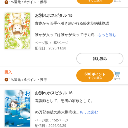
すぐに購入
1%
還元
：6ポイント獲得
お別れホスピタル 15
古参から若手へ引き継がれる終末期病棟物語
誰かが入っては誰かが去って行く終...
もっと読む
152
配信日：2025/11/28
試し読み
購入
690
ポイント
すぐに購入
1%
還元
：6ポイント獲得
お別れホスピタル 16
看護師として。患者の家族として。
95万部突破の終末期病棟...
もっと読む
152
配信日：2026/05/29