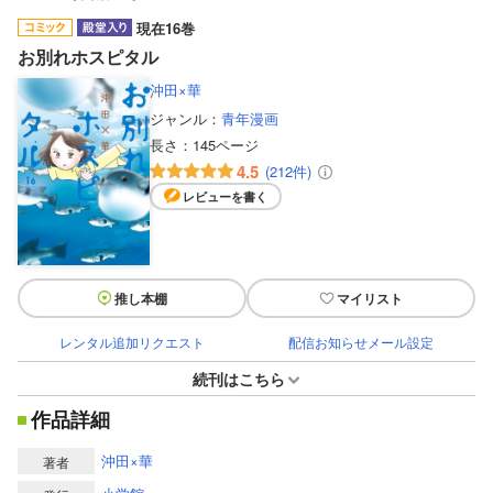
現在16巻
お別れホスピタル
沖田×華
ジャンル：
青年漫画
長さ：
145ページ
4.5
(212件)
レビューを書く
推し本棚
マイリスト
レンタル追加リクエスト
配信お知らせメール設定
続刊はこちら
作品詳細
沖田×華
著者