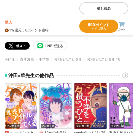
試し読み
購入
690
ポイント
すぐに購入
1%
還元
：6ポイント獲得
ポスト
LINEで送る
Renta!
青年漫画
小学館
お別れホスピタル
お別れホスピタル 16
沖田×華先生の他作品
マンガ｜巻
マンガ｜話
マンガ｜巻
マンガ｜話
comicタント Vol.80
30分の金魚鉢（分冊版）
comicタント Vol.79