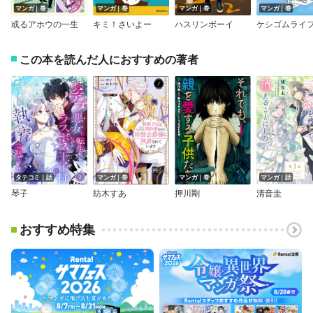
マンガ｜巻
マンガ｜巻
マンガ｜巻
マンガ｜巻
或るアホウの一生
キミ！さいよー
ハスリンボーイ
ケシゴムライ
この本を読んだ人におすすめの著者
タテコミ｜話
マンガ｜巻
マンガ｜巻
マンガ｜話
琴子
紡木すあ
押川剛
清音圭
おすすめ特集