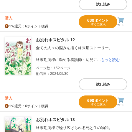
試し読み
購入
630
ポイント
すぐに購入
1%
還元
：6ポイント獲得
お別れホスピタル 12
全ての人々の悩みを描く終末期ストーリー。
終末期病棟に勤める看護師・辺見に...
もっと読む
152
配信日：2024/05/30
試し読み
購入
690
ポイント
すぐに購入
1%
還元
：6ポイント獲得
お別れホスピタル 13
終末期病棟で繰り広げられる死と生の物語。