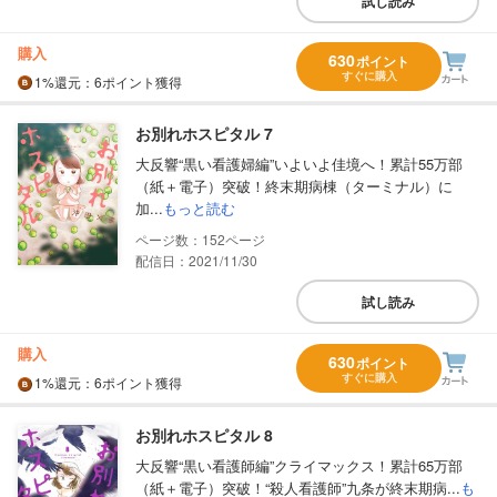
試し読み
購入
630
ポイント
すぐに購入
1%
還元
：6ポイント獲得
お別れホスピタル 7
大反響“黒い看護婦編”いよいよ佳境へ！累計55万部
（紙＋電子）突破！終末期病棟（ターミナル）に
加...
もっと読む
152
配信日：2021/11/30
試し読み
購入
630
ポイント
すぐに購入
1%
還元
：6ポイント獲得
お別れホスピタル 8
大反響“黒い看護師編”クライマックス！累計65万部
（紙＋電子）突破！“殺人看護師”九条が終末期病...
も