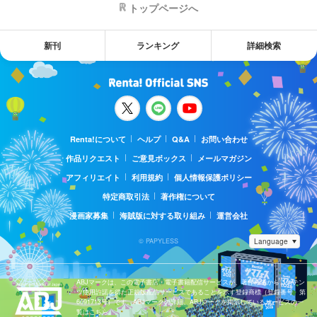
トップページへ
新刊
ランキング
詳細検索
Renta!について
ヘルプ
Q&A
お問い合わせ
作品リクエスト
ご意見ボックス
メールマガジン
アフィリエイト
利用規約
個人情報保護ポリシー
特定商取引法
著作権について
漫画家募集
海賊版に対する取り組み
運営会社
© PAPYLESS
ABJマークは、この電子書店・電子書籍配信サービスが、著作権者からコンテン
ツ使用許諾を得た正規版配信サービスであることを示す登録商標（登録番号 第
6091713号）です。ABJマークの詳細、ABJマークを掲示しているサービスの一
覧はこちら。