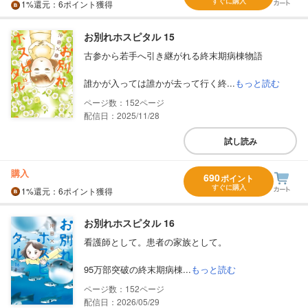
すぐに購入
1%
還元
：6ポイント獲得
お別れホスピタル 15
古参から若手へ引き継がれる終末期病棟物語
誰かが入っては誰かが去って行く終...
もっと読む
152
配信日：2025/11/28
試し読み
購入
690
ポイント
すぐに購入
1%
還元
：6ポイント獲得
お別れホスピタル 16
看護師として。患者の家族として。
95万部突破の終末期病棟...
もっと読む
152
配信日：2026/05/29