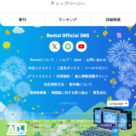
トップページへ
新刊
ランキング
詳細検索
Renta!について
ヘルプ
Q&A
お問い合わせ
作品リクエスト
ご意見ボックス
メールマガジン
アフィリエイト
利用規約
個人情報保護ポリシー
特定商取引法
著作権について
漫画家募集
海賊版に対する取り組み
運営会社
© PAPYLESS
ABJマークは、この電子書店・電子書籍配信サービスが、著作権者からコンテン
ツ使用許諾を得た正規版配信サービスであることを示す登録商標（登録番号 第
6091713号）です。ABJマークの詳細、ABJマークを掲示しているサービスの一
覧はこちら。