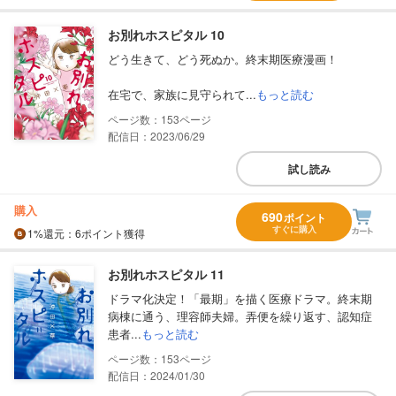
お別れホスピタル 10
どう生きて、どう死ぬか。終末期医療漫画！
在宅で、家族に見守られて...
もっと読む
153
配信日：2023/06/29
試し読み
購入
690
ポイント
すぐに購入
1%
還元
：6ポイント獲得
お別れホスピタル 11
ドラマ化決定！「最期」を描く医療ドラマ。終末期
病棟に通う、理容師夫婦。弄便を繰り返す、認知症
患者...
もっと読む
153
配信日：2024/01/30