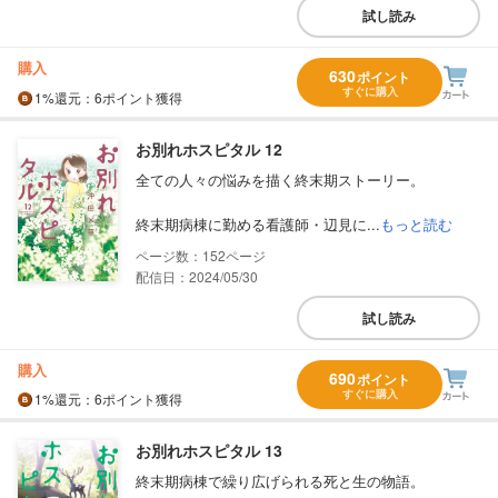
試し読み
購入
630
ポイント
すぐに購入
1%
還元
：6ポイント獲得
お別れホスピタル 12
全ての人々の悩みを描く終末期ストーリー。
終末期病棟に勤める看護師・辺見に...
もっと読む
152
配信日：2024/05/30
試し読み
購入
690
ポイント
すぐに購入
1%
還元
：6ポイント獲得
お別れホスピタル 13
終末期病棟で繰り広げられる死と生の物語。