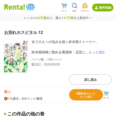
無料登録
レンタル
55万冊
以上、購入
147万冊
以上配信中！
お別れホスピタル 12
全ての人々の悩みを描く終末期ストーリー。
終末期病棟に勤める看護師・辺見に...
もっと読む
152
配信日：2024/05/30
試し読み
購入
690
ポイント
すぐに購入
1%
還元
：6ポイント獲得
この作品の他の巻