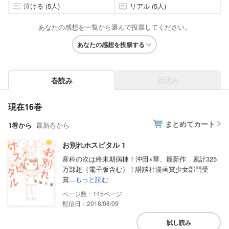
泣ける (5人)
リアル (5人)
あなたの感想を一覧から選んで投票してください。
あなたの感想を投票する
話読み
巻読み
現在16巻
まとめてカート
1巻から
最新巻から
お別れホスピタル 1
産科の次は終末期病棟！沖田×華、最新作 累計325
万部超（電子版含む）！講談社漫画賞少女部門受
賞...
もっと読む
145
配信日：2018/08/09
試し読み