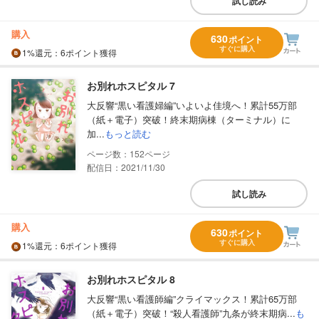
試し読み
購入
630
ポイント
すぐに購入
1%
還元
：6ポイント獲得
お別れホスピタル 7
大反響“黒い看護婦編”いよいよ佳境へ！累計55万部
（紙＋電子）突破！終末期病棟（ターミナル）に
加...
もっと読む
152
配信日：2021/11/30
試し読み
購入
630
ポイント
すぐに購入
1%
還元
：6ポイント獲得
お別れホスピタル 8
大反響“黒い看護師編”クライマックス！累計65万部
（紙＋電子）突破！“殺人看護師”九条が終末期病...
も