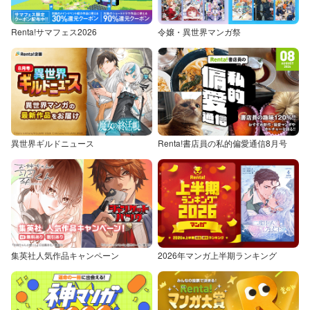
Renta!サマフェス2026
令嬢・異世界マンガ祭
異世界ギルドニュース
Renta!書店員の私的偏愛通信8月号
集英社人気作品キャンペーン
2026年マンガ上半期ランキング