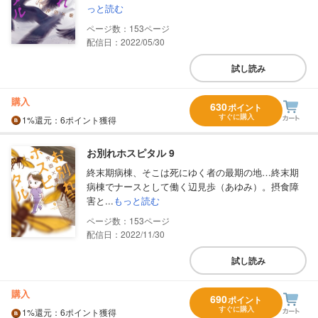
っと読む
153
配信日：2022/05/30
試し読み
購入
630
ポイント
すぐに購入
1%
還元
：6ポイント獲得
お別れホスピタル 9
終末期病棟、そこは死にゆく者の最期の地…終末期
病棟でナースとして働く辺見歩（あゆみ）。摂食障
害と...
もっと読む
153
配信日：2022/11/30
試し読み
購入
690
ポイント
すぐに購入
1%
還元
：6ポイント獲得