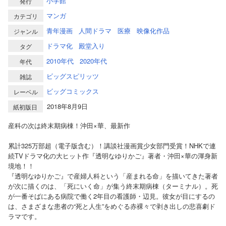
小学館
発行
マンガ
カテゴリ
青年漫画
人間ドラマ
医療
映像化作品
ジャンル
ドラマ化
殿堂入り
タグ
2010年代
2020年代
年代
ビッグスピリッツ
雑誌
ビッグコミックス
レーベル
2018年8月9日
紙初版日
産科の次は終末期病棟！沖田×華、最新作
累計325万部超（電子版含む）！講談社漫画賞少女部門受賞！NHKで連
続TVドラマ化の大ヒット作『透明なゆりかご』著者・沖田×華の渾身新
境地！！
『透明なゆりかご』で産婦人科という「産まれる命」を描いてきた著者
が次に描くのは、「死にいく命」が集う終末期病棟（ターミナル）。死
が一番そばにある病院で働く2年目の看護師・辺見。彼女が目にするの
は、さまざまな患者の“死と人生”をめぐる赤裸々で剥き出しの悲喜劇ド
ラマです。