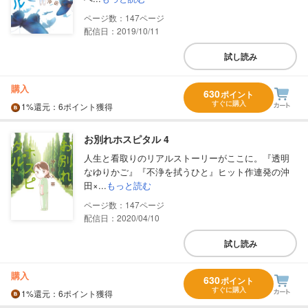
147
配信日：2019/10/11
試し読み
購入
630
ポイント
すぐに購入
1%
還元
：6ポイント獲得
お別れホスピタル 4
人生と看取りのリアルストーリーがここに。『透明
なゆりかご』『不浄を拭うひと』ヒット作連発の沖
田×...
もっと読む
147
配信日：2020/04/10
試し読み
購入
630
ポイント
すぐに購入
1%
還元
：6ポイント獲得