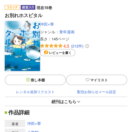
現在16巻
お別れホスピタル
沖田×華
ジャンル：
青年漫画
長さ：
145ページ
4.5
(212件)
レビューを書く
推し本棚
マイリスト
レンタル追加リクエスト
配信お知らせメール設定
続刊はこちら
作品詳細
沖田×華
著者