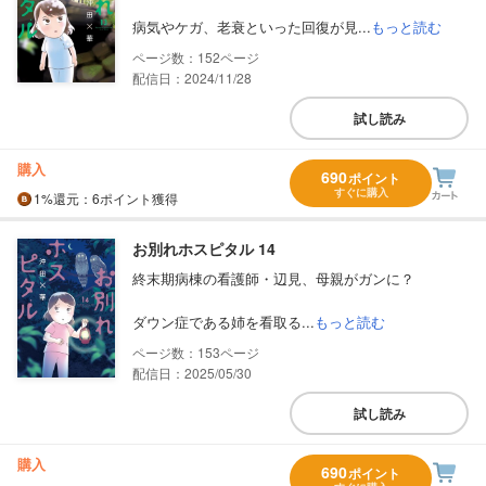
病気やケガ、老衰といった回復が見...
もっと読む
152
配信日：2024/11/28
試し読み
購入
690
ポイント
すぐに購入
1%
還元
：6ポイント獲得
お別れホスピタル 14
終末期病棟の看護師・辺見、母親がガンに？
ダウン症である姉を看取る...
もっと読む
153
配信日：2025/05/30
試し読み
購入
690
ポイント