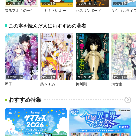
マンガ｜巻
マンガ｜巻
マンガ｜巻
マンガ｜巻
或るアホウの一生
キミ！さいよー
ハスリンボーイ
ケシゴムライ
この本を読んだ人におすすめの著者
タテコミ｜話
マンガ｜巻
マンガ｜巻
マンガ｜話
琴子
紡木すあ
押川剛
清音圭
おすすめ特集