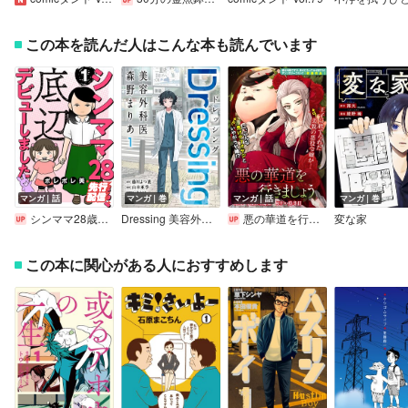
この本を読んだ人はこんな本も読んでいます
マンガ｜話
マンガ｜巻
マンガ｜話
マンガ｜巻
シンママ28歳、底辺デビューしました
Dressing 美容外科医 森野まりあ【特典イラスト付き】
悪の華道を行きましょう
変な家
この本に関心がある人におすすめします