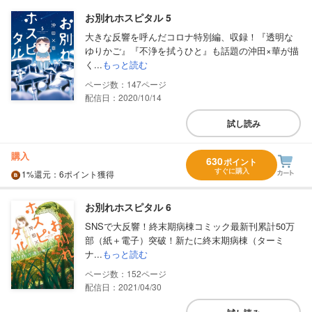
お別れホスピタル 5
大きな反響を呼んだコロナ特別編、収録！『透明な
ゆりかご』『不浄を拭うひと』も話題の沖田×華が描
く...
もっと読む
147
配信日：2020/10/14
試し読み
購入
630
ポイント
すぐに購入
1%
還元
：6ポイント獲得
お別れホスピタル 6
SNSで大反響！終末期病棟コミック最新刊累計50万
部（紙＋電子）突破！新たに終末期病棟（ターミ
ナ...
もっと読む
152
配信日：2021/04/30