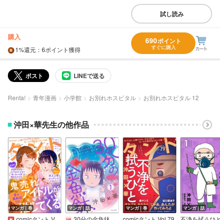
試し読み
購入
690
ポイント
すぐに購入
1%
還元
：6ポイント獲得
ポスト
LINEで送る
Renta!
青年漫画
小学館
お別れホスピタル
お別れホスピタル 12
沖田×華先生の他作品
マンガ｜巻
マンガ｜話
マンガ｜巻
マンガ｜話
comicタント Vol.80
30分の金魚鉢（分冊版）
comicタント Vol.79