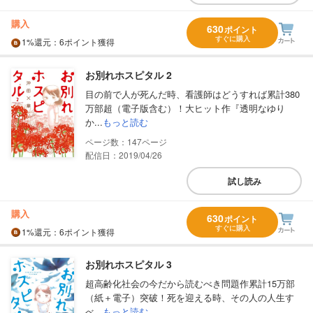
購入
630
ポイント
すぐに購入
1%
還元
：6ポイント獲得
お別れホスピタル 2
目の前で人が死んだ時、看護師はどうすれば累計380
万部超（電子版含む）！大ヒット作『透明なゆり
か...
もっと読む
147
配信日：2019/04/26
試し読み
購入
630
ポイント
すぐに購入
1%
還元
：6ポイント獲得
お別れホスピタル 3
超高齢化社会の今だから読むべき問題作累計15万部
（紙＋電子）突破！死を迎える時、その人の人生す
べ...
もっと読む