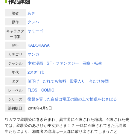
作品詳細
あき
著者
クレハ
原作
ヤミーゴ
キャラクタ
ー原案
KADOKAWA
発行
マンガ
カテゴリ
少女漫画
SF・ファンタジー
召喚・転生
ジャンル
2010年代
年代
値下げ
だれでも無料
殿堂入り
今だけお得!
タグ
FLOS COMIC
レーベル
復讐を誓った白猫は竜王の膝の上で惰眠をむさぼる
シリーズ
2018年4月5日
紙初版日
ワガママ幼馴染に巻き込まれ、異世界に召喚された瑠璃。召喚された先
では、幼馴染のあさひが巫女姫さま！？ 一緒に召喚されてきた元同級
生たちにより、邪魔者の瑠璃は一人森に放り出されてしまうこと