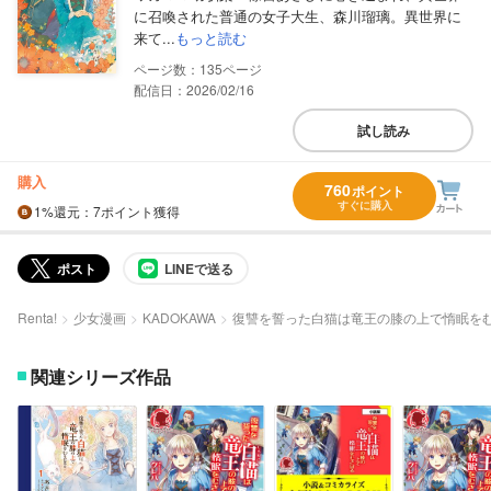
に召喚された普通の女子大生、森川瑠璃。異世界に
来て...
もっと読む
135
配信日：2026/02/16
試し読み
購入
760
ポイント
すぐに購入
1%
還元
：7ポイント獲得
ポスト
LINEで送る
Renta!
少女漫画
KADOKAWA
復讐を誓った白猫は竜王の膝の上で惰眠を
関連シリーズ作品