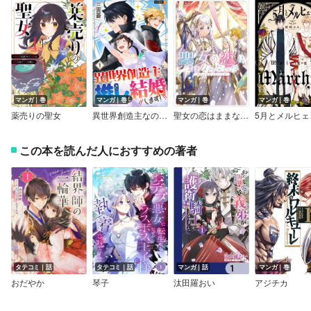
マンガ｜巻
マンガ｜巻
マンガ｜巻
マンガ｜巻
薬売りの聖女
異世界創造主なので推しと結婚します！
聖女の恋はままならない！？アンソロジーコミック
5月とメルヒェ
この本を読んだ人におすすめの著者
タテコミ｜話
タテコミ｜話
マンガ｜話
マンガ｜巻
おだやか
琴子
汰田羅おい
アジチカ