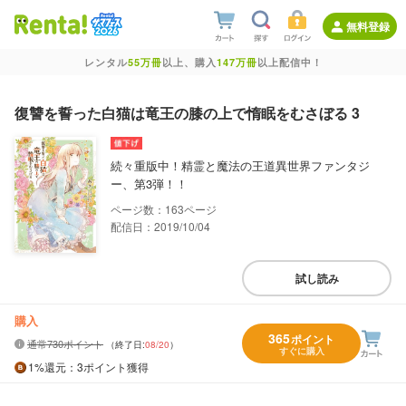
無料登録
レンタル
55万冊
以上、購入
147万冊
以上配信中！
復讐を誓った白猫は竜王の膝の上で惰眠をむさぼる 3
続々重版中！精霊と魔法の王道異世界ファンタジ
ー、第3弾！！
163
配信日：2019/10/04
試し読み
購入
365
ポイント
通常730ポイント
（終了日:
08/20
）
すぐに購入
1%
還元
：3ポイント獲得