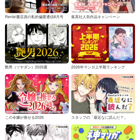
Renta!書店員の私的偏愛通信8月号
集英社人気作品キャンペーン
艶男（ツヤダン）2026夏
2026年マンガ上半期ランキング
この令嬢が推せる2026
スタッフの「最近なに読んだ？」