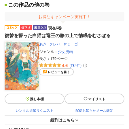
この作品の他の巻
お得なキャンペーン実施中！
現在6巻
復讐を誓った白猫は竜王の膝の上で惰眠をむさぼる
あき
クレハ
ヤミーゴ
ジャンル：
少女漫画
長さ：
179ページ
4.6
(784件)
レビューを書く
推し本棚
マイリスト
レンタル追加リクエスト
配信お知らせメール設定
続刊はこちら