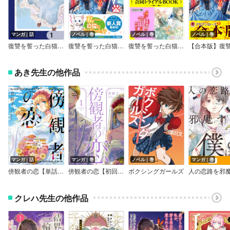
マンガ｜話
ノベル｜巻
ノベル｜巻
ノベル｜巻
復讐を誓った白猫は竜王の膝の上で惰眠をむさぼる【分冊版】
復讐を誓った白猫は竜王の膝の上で惰眠をむさぼる
復讐を誓った白猫は竜王の膝の上で惰眠をむさぼる 小説＆コミカライズ合同トライアルBOOK
あき先生の他作品
マンガ｜話
マンガ｜巻
ノベル｜巻
マンガ｜巻
傍観者の恋【単話売】
傍観者の恋【初回限定ペーパー付】【電子限定特典付】
ボクシングガールズ
クレハ先生の他作品