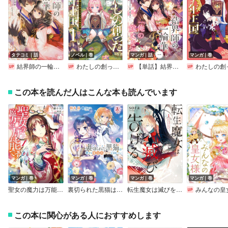
タテコミ｜話
ノベル｜巻
マンガ｜話
マンガ｜巻
結界師の一輪華【タテスク】【フルカラー】
わたしの創った千年王国【特典SS付】
【単話】結界師の一輪華
わたしの創った千年王国 天才魔導師の自由気ままな転生無双譚【電子限定描き下
この本を読んだ人はこんな本も読んでいます
マンガ｜巻
マンガ｜巻
マンガ｜巻
マンガ｜巻
聖女の魔力は万能です
裏切られた黒猫は幸せな魔法具ライフを目指したい（アリアンローズコミックス）
転生魔女は滅びを告げる
みんなの皇
この本に関心がある人におすすめします