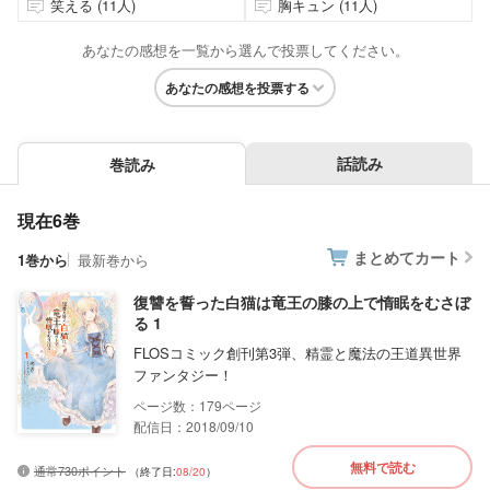
笑える (11人)
胸キュン (11人)
あなたの感想を一覧から選んで投票してください。
あなたの感想を投票する
話読み
巻読み
現在6巻
まとめてカート
1巻から
最新巻から
復讐を誓った白猫は竜王の膝の上で惰眠をむさぼ
る 1
FLOSコミック創刊第3弾、精霊と魔法の王道異世界
ファンタジー！
179
配信日：2018/09/10
無料で読む
通常730ポイント
（終了日:
08/20
）