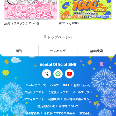
沼男（ヌマダン）2026春
神マンガ1000
トップページへ
新刊
ランキング
詳細検索
Renta!について
ヘルプ
Q&A
お問い合わせ
作品リクエスト
ご意見ボックス
メールマガジン
アフィリエイト
利用規約
個人情報保護ポリシー
特定商取引法
著作権について
漫画家募集
海賊版に対する取り組み
運営会社