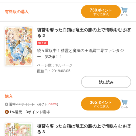
730
ポイント
有料版の購入
すぐに購入
復讐を誓った白猫は竜王の膝の上で惰眠をむさぼ
る 2
続々重版中！精霊と魔法の王道異世界ファンタジ
ー、第2弾！！
163
配信日：2019/02/05
試し読み
購入
365
ポイント
通常730ポイント
（終了日:
08/20
）
すぐに購入
1%
還元
：3ポイント獲得
復讐を誓った白猫は竜王の膝の上で惰眠をむさぼ
る 3