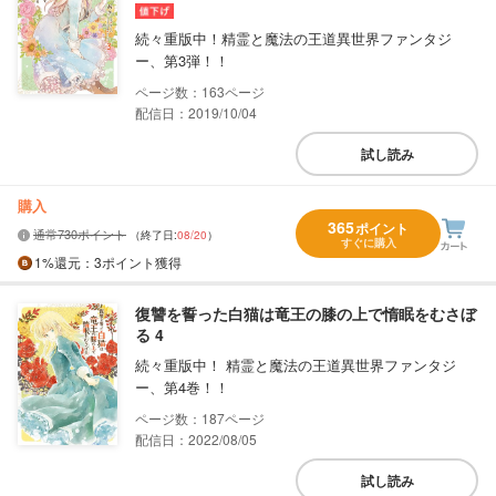
続々重版中！精霊と魔法の王道異世界ファンタジ
ー、第3弾！！
163
配信日：2019/10/04
試し読み
購入
365
ポイント
通常730ポイント
（終了日:
08/20
）
すぐに購入
1%
還元
：3ポイント獲得
復讐を誓った白猫は竜王の膝の上で惰眠をむさぼ
る 4
続々重版中！ 精霊と魔法の王道異世界ファンタジ
ー、第4巻！！
187
配信日：2022/08/05
試し読み