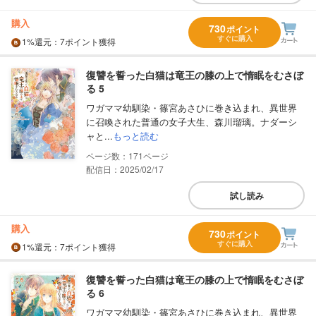
購入
730
ポイント
すぐに購入
1%
還元
：7ポイント獲得
復讐を誓った白猫は竜王の膝の上で惰眠をむさぼ
る 5
ワガママ幼馴染・篠宮あさひに巻き込まれ、異世界
に召喚された普通の女子大生、森川瑠璃。ナダーシ
ャと...
もっと読む
171
配信日：2025/02/17
試し読み
購入
730
ポイント
すぐに購入
1%
還元
：7ポイント獲得
復讐を誓った白猫は竜王の膝の上で惰眠をむさぼ
る 6
ワガママ幼馴染・篠宮あさひに巻き込まれ、異世界