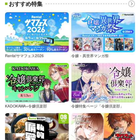
おすすめ特集
Renta!サマフェス2026
令嬢・異世界マンガ祭
KADOKAWA×令嬢倶楽部
令嬢特集ページ「令嬢倶楽部」