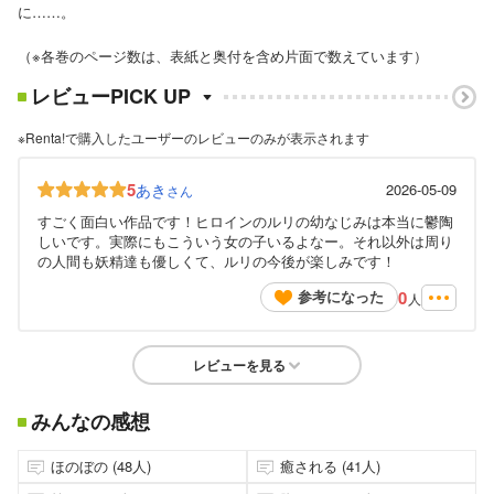
に……。
（※各巻のページ数は、表紙と奥付を含め片面で数えています）
レビューPICK UP
※Renta!で購入したユーザーのレビューのみが表示されます
5
あき
2026-05-09
さん
すごく面白い作品です！ヒロインのルリの幼なじみは本当に鬱陶
しいです。実際にもこういう女の子いるよなー。それ以外は周り
の人間も妖精達も優しくて、ルリの今後が楽しみです！
0
参考になった
人
レビューを見る
みんなの感想
ほのぼの (48人)
癒される (41人)