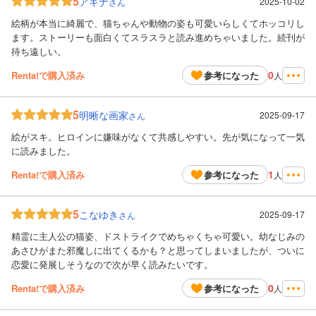
5
アキナ
2025-10-02
さん
絵柄が本当に綺麗で、猫ちゃんや動物の姿も可愛いらしくてホッコリし
ます。ストーリーも面白くてスラスラと読み進めちゃいました。続刊が
待ち遠しい。
0
Renta!で購入済み
参考になった
人
5
明晰な画家
2025-09-17
さん
絵がスキ。ヒロインに嫌味がなくて共感しやすい。先が気になって一気
に読みました。
1
Renta!で購入済み
参考になった
人
5
こなゆき
2025-09-17
さん
精霊に主人公の猫姿、ドストライクでめちゃくちゃ可愛い。幼なじみの
あさひがまた邪魔しに出てくるかも？と思ってしまいましたが、ついに
恋愛に発展しそうなので次が早く読みたいです。
0
Renta!で購入済み
参考になった
人