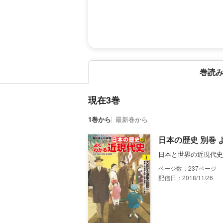
巻読
現在3巻
1巻から
最新巻から
日本の歴史 別巻
日本と世界の近現代史
237
配信日：2018/11/26