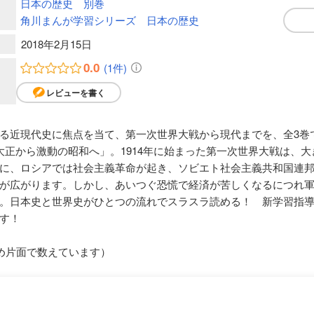
日本の歴史 別巻
角川まんが学習シリーズ 日本の歴史
2018年2月15日
0.0
(1件)
レビューを書く
いる近現代史に焦点を当て、第一次世界大戦から現代までを、全3
大正から激動の昭和へ」。1914年に始まった第一次世界大戦は、
に、ロシアでは社会主義革命が起き、ソビエト社会主義共和国連
が広がります。しかし、あいつぐ恐慌で経済が苦しくなるにつれ
。日本史と世界史がひとつの流れでスラスラ読める！ 新学習指導要
す！
め片面で数えています）