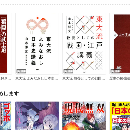
実用書
実用書
実用書
『葉隠』の武士道 誤解された「死狂ひ」の思想
東大流 よみなおし日本史講義
東大流 教養としての戦国・江戸講義
めします