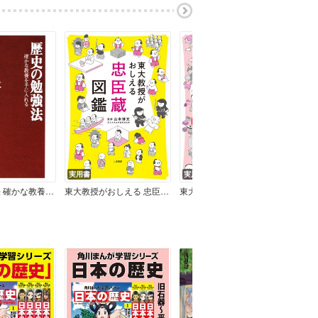
実用書
実用書
マン
歴史の勉強法 確かな教養を手に入れる
東大教授がおしえる 忠臣蔵図鑑
東大教授がおしえる 日本史をつかむ図鑑