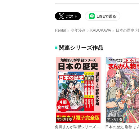
ポスト
LINEで送る
Renta!
少年漫画
KADOKAWA
日本の歴史 
関連シリーズ作品
マンガ｜巻
マンガ｜巻
角川まんが学習シリーズ 日本の歴史 【記事あり電子完全版 4冊 合本版】