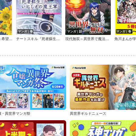
マンガ｜巻
マンガ｜話
マンガ｜巻
まんが人物伝 ゴッホ 希望の種をまいた不屈の画家
チートスキル『死者蘇生』が覚醒して、いにしえの魔王軍を復活させてしまいました ～誰も死なせない最強ヒーラー～【イラスト特典付】
現代無双～異世界で魔法を覚えて、現代で無双する～
嬢・異世界マンガ祭
異世界ギルドニュース