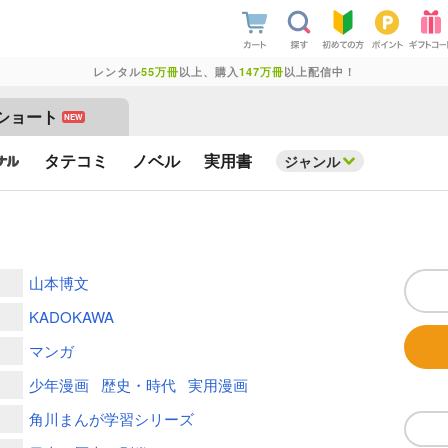
レンタル
55万冊
以上、購入
147万冊
以上配信中！
ショート
NEW
タテコミ
ノベル
実用書
ジャンル
山本博文
KADOKAWA
マンガ
少年漫画
歴史・時代
実用漫画
角川まんが学習シリーズ