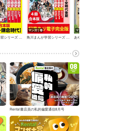
マンガ｜巻
マンガ｜巻
マン
角川まんが学習シリーズ 日本の歴史
角川まんが学習シリーズ 日本の歴史 【記事あり電子完全版 4冊 合本版】
あやかしこ
Renta!書店員の私的偏愛通信8月号