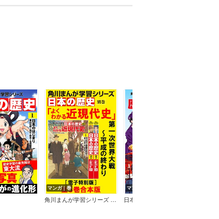
マンガ｜巻
マンガ｜巻
マン
角川まんが学習シリーズ 日本の歴史 よくわかる近現代史【電子特別版 全3巻 合本版】
日本の歴史 別巻 歴史まるわかり図鑑