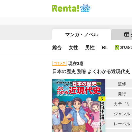
マンガ・ノベル
総合
女性
男性
BL
現在3巻
日本の歴史 別巻 よくわかる近現代史
監修
発行
カテゴリ
ジャンル
レーベル