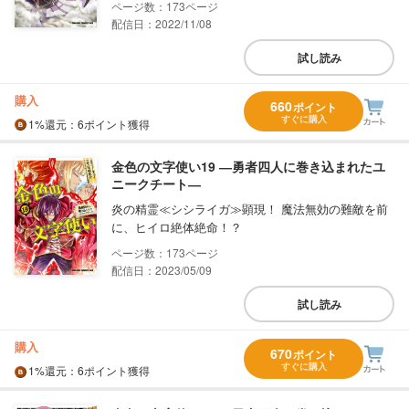
173
配信日：2022/11/08
試し読み
購入
660
ポイント
すぐに購入
1%
還元
：6ポイント獲得
金色の文字使い19 ―勇者四人に巻き込まれたユ
ニークチート―
炎の精霊≪シシライガ≫顕現！ 魔法無効の難敵を前
に、ヒイロ絶体絶命！？
173
配信日：2023/05/09
試し読み
購入
670
ポイント
すぐに購入
1%
還元
：6ポイント獲得