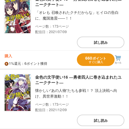
ニークチート―
「オレも 召喚されたクチだからな」ヒイロの告白
に、魔国激震――！！
173
配信日：2021/07/09
試し読み
購入
660
ポイント
すぐに購入
1%
還元
：6ポイント獲得
金色の文字使い16 ―勇者四人に巻き込まれたユ
ニークチート―
懐かしい“あの人物”たちも参戦！？ 頂上決戦へ向
け、異世界激動！！
173
配信日：2021/12/09
試し読み