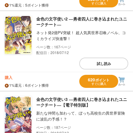
すぐに購入
1%
還元
：5ポイント獲得
金色の文字使い2 ―勇者四人に巻き込まれたユニ
ークチート―
ネット発2億PV突破！ 超人気異世界召喚ノベル、コ
ミカライズ快進撃！
167
配信日：2018/07/12
試し読み
購入
620
ポイント
すぐに購入
1%
還元
：6ポイント獲得
金色の文字使い3 ―勇者四人に巻き込まれたユニ
ークチート―【電子特別版】
新たな仲間も加わって、ぼっち高校生の異世界冒険
に波乱の予感！？
187
配信日：2018/07/12