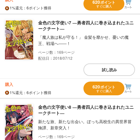
620
ポイント
すぐに購入
1%
還元
：6ポイント獲得
金色の文字使い7 ―勇者四人に巻き込まれたユニ
ークチート―
「魔人族は私が守る！」 金髪を靡かせ、憂いの魔
王、戦場へ――！
169
配信日：2018/07/12
試し読み
購入
620
ポイント
すぐに購入
1%
還元
：6ポイント獲得
金色の文字使い8 ―勇者四人に巻き込まれたユニ
ークチート―
新たな旅、新たな出会い。ぼっち高校生の異世界冒
険譚、新章突入！
169