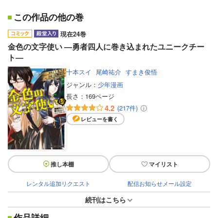
この作品の他の巻
現在24巻
金色の文字使い ―勇者四人に巻き込まれたユニークチー
ト―
十本スイ
尾崎祐介
すまき俊悟
ジャンル：
少年漫画
長さ：
169ページ
4.2
(217件)
レビューを書く
推し本棚
マイリスト
レンタル追加リクエスト
配信お知らせメール設定
続刊はこちら
作品詳細