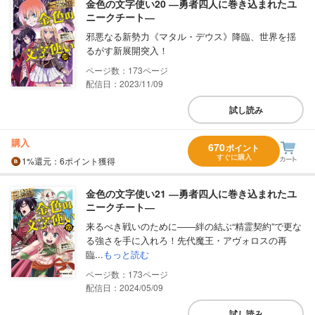
金色の文字使い20 ―勇者四人に巻き込まれたユ
ニークチート―
邪悪なる新勢力《マタル・デウス》降臨、世界を揺
るがす新展開突入！
173
配信日：2023/11/09
試し読み
購入
670
ポイント
すぐに購入
1%
還元
：6ポイント獲得
金色の文字使い21 ―勇者四人に巻き込まれたユ
ニークチート―
来るべき戦いのために――絆の結ぶ“精霊契約”で更な
る強さを手に入れろ！先代魔王・アヴォロスの再
臨...
もっと読む
173
配信日：2024/05/09
試し読み