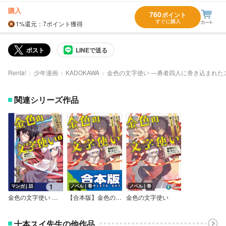
購入
760
ポイント
すぐに購入
1%
還元
：7ポイント獲得
ポスト
LINEで送る
Renta!
少年漫画
KADOKAWA
金色の文字使い ―勇者四人に巻き込まれた
関連シリーズ作品
マンガ｜話
ノベル｜巻
ノベル｜巻
金色の文字使い ―勇者四人に巻き込まれたユニークチート―【分冊版】
【合本版】金色の文字使い ‐勇者四人に巻き込まれたユニークチート‐
金色の文字使い
十本スイ先生の他作品