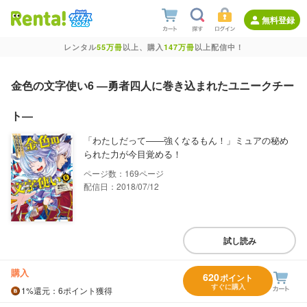
無料登録
レンタル
55万冊
以上、購入
147万冊
以上配信中！
金色の文字使い6 ―勇者四人に巻き込まれたユニークチー
ト―
「わたしだって――強くなるもん！」ミュアの秘め
られた力が今目覚める！
169
配信日：2018/07/12
試し読み
購入
620
ポイント
すぐに購入
1%
還元
：6ポイント獲得