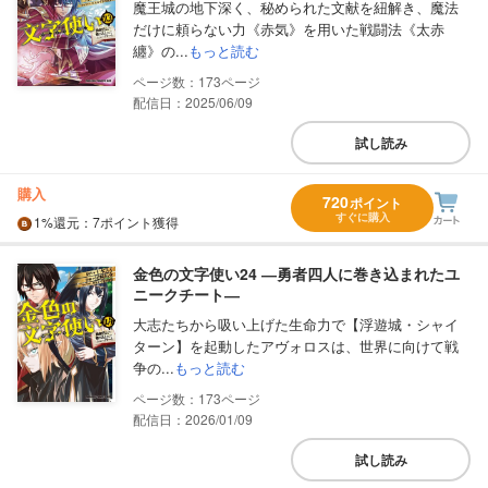
魔王城の地下深く、秘められた文献を紐解き、魔法
だけに頼らない力《赤気》を用いた戦闘法《太赤
纏》の...
もっと読む
173
配信日：2025/06/09
試し読み
購入
720
ポイント
すぐに購入
1%
還元
：7ポイント獲得
金色の文字使い24 ―勇者四人に巻き込まれたユ
ニークチート―
大志たちから吸い上げた生命力で【浮遊城・シャイ
ターン】を起動したアヴォロスは、世界に向けて戦
争の...
もっと読む
173
配信日：2026/01/09
試し読み