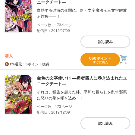
ニークチート―
白熱する砂海の死闘に、新・文字魔法≪三文字解放
≫炸裂――！
173
配信日：2019/07/09
試し読み
購入
660
ポイント
すぐに購入
1%
還元
：6ポイント獲得
金色の文字使い11 ―勇者四人に巻き込まれたユ
ニークチート―
それは、種族を越えた絆。平和な暮らしを乱す邪悪
に怒りの拳を叩き込め！！
173
配信日：2019/12/09
試し読み