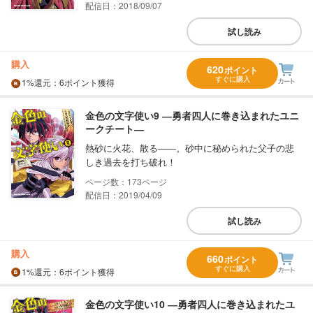
配信日：2018/09/07
試し読み
購入
620
ポイント
すぐに購入
1%
還元
：6ポイント獲得
金色の文字使い9 ―勇者四人に巻き込まれたユニ
ークチート―
熱砂に火花、散る――。砂中に秘められた父子の悲
しき過去を打ち破れ！
173
配信日：2019/04/09
試し読み
購入
660
ポイント
すぐに購入
1%
還元
：6ポイント獲得
金色の文字使い10 ―勇者四人に巻き込まれたユ