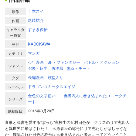
十本スイ
原作
尾崎祐介
作画
すまき俊悟
キャラクタ
ー原案
KADOKAWA
発行
マンガ
カテゴリ
少年漫画
SF・ファンタジー
バトル・アクション
ジャンル
召喚・転生
西洋風
無双・チート
長編漫画
殿堂入り
タグ
ドラゴンコミックスエイジ
レーベル
金色の文字使い ―勇者四人に巻き込まれたユニークチ
シリーズ
ート―
2015年3月20日
紙初版日
食事と読書を愛する“ぼっち”高校生の丘村日色が、クラスのリア充四人
と異世界に飛ばされた！ ≪勇者≫の称号にリア充たちがはしゃぐな
か、確認された日色の称号は≪巻き込まれた者≫…ってどういうこと