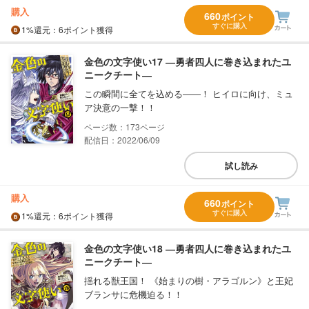
購入
660
ポイント
すぐに購入
1%
還元
：6ポイント獲得
金色の文字使い17 ―勇者四人に巻き込まれたユ
ニークチート―
この瞬間に全てを込める――！ ヒイロに向け、ミュ
ア決意の一撃！！
173
配信日：2022/06/09
試し読み
購入
660
ポイント
すぐに購入
1%
還元
：6ポイント獲得
金色の文字使い18 ―勇者四人に巻き込まれたユ
ニークチート―
揺れる獣王国！ 《始まりの樹・アラゴルン》と王妃
ブランサに危機迫る！！