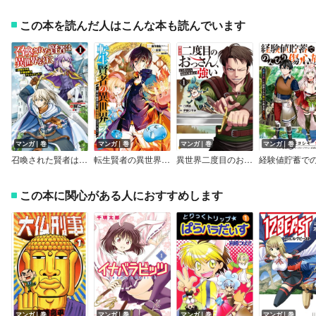
この本を読んだ人はこんな本も読んでいます
マンガ｜巻
マンガ｜巻
マンガ｜巻
マンガ｜巻
召喚された賢者は異世界を往く ～最強なのは不要在庫のアイテムでした～
転生賢者の異世界ライフ～第二の職業を得て、世界最強になりました～【特典付き】
異世界二度目のおっさん、どう考えても高校生勇者より強い
この本に関心がある人におすすめします
マンガ｜巻
マンガ｜巻
マンガ｜巻
マンガ｜巻