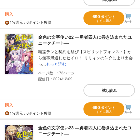
購入
690
ポイント
すぐに購入
1%
還元
：6ポイント獲得
金色の文字使い22 ―勇者四人に巻き込まれたユ
ニークチート―
精霊テンと契約を結び【スピリットフォレスト】か
ら無事帰還したヒイロ！ リリィンの仲介により出会
っ...
もっと読む
173
配信日：2024/12/09
試し読み
購入
690
ポイント
すぐに購入
1%
還元
：6ポイント獲得
金色の文字使い23 ―勇者四人に巻き込まれたユ
ニークチート―