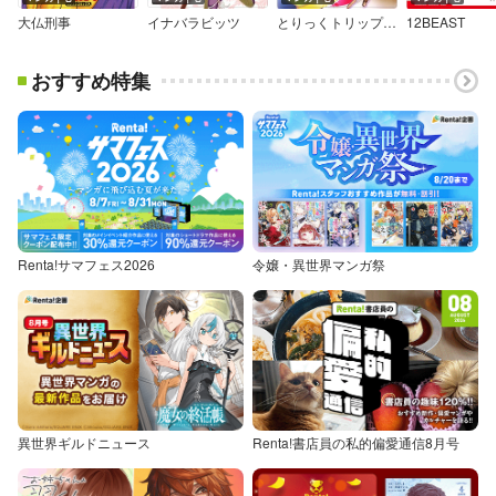
大仏刑事
イナバラビッツ
とりっくトリップ★ぱらパラだいす
12BEAST
おすすめ特集
Renta!サマフェス2026
令嬢・異世界マンガ祭
異世界ギルドニュース
Renta!書店員の私的偏愛通信8月号