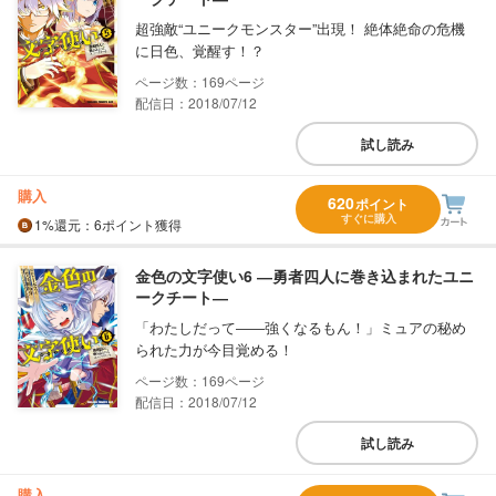
超強敵“ユニークモンスター”出現！ 絶体絶命の危機
に日色、覚醒す！？
169
配信日：2018/07/12
試し読み
購入
620
ポイント
すぐに購入
1%
還元
：6ポイント獲得
金色の文字使い6 ―勇者四人に巻き込まれたユニ
ークチート―
「わたしだって――強くなるもん！」ミュアの秘め
られた力が今目覚める！
169
配信日：2018/07/12
試し読み
購入