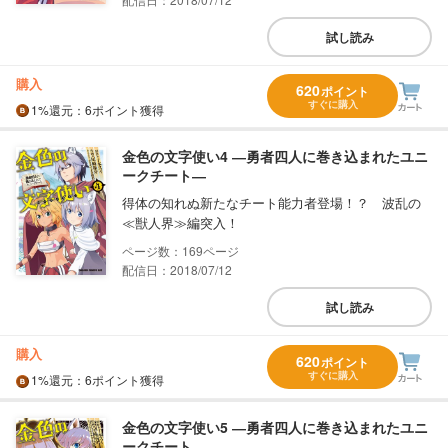
試し読み
購入
620
ポイント
すぐに購入
1%
還元
：6ポイント獲得
金色の文字使い4 ―勇者四人に巻き込まれたユニ
ークチート―
得体の知れぬ新たなチート能力者登場！？ 波乱の
≪獣人界≫編突入！
169
配信日：2018/07/12
試し読み
購入
620
ポイント
すぐに購入
1%
還元
：6ポイント獲得
金色の文字使い5 ―勇者四人に巻き込まれたユニ
ークチート―