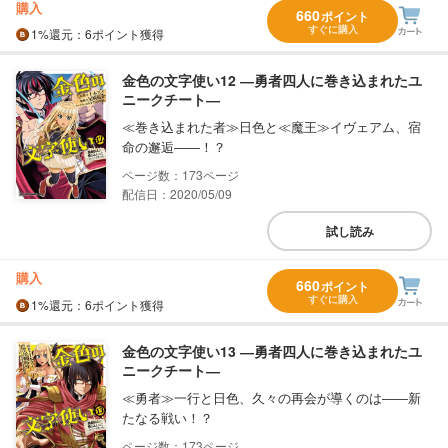
購入
660
ポイント
すぐに購入
1%
還元
：6ポイント獲得
金色の文字使い12 ―勇者四人に巻き込まれたユ
ニークチート―
≪巻き込まれた者≫日色と≪魔王≫イヴェアム、宿
命の邂逅――！？
173
配信日：2020/05/09
試し読み
購入
660
ポイント
すぐに購入
1%
還元
：6ポイント獲得
金色の文字使い13 ―勇者四人に巻き込まれたユ
ニークチート―
≪勇者≫一行と日色、久々の再会が導くのは――新
たなる戦い！？
173