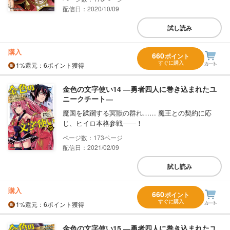
配信日：2020/10/09
試し読み
購入
660
ポイント
すぐに購入
1%
還元
：6ポイント獲得
金色の文字使い14 ―勇者四人に巻き込まれたユ
ニークチート―
魔国を蹂躙する冥獣の群れ…… 魔王との契約に応
じ、ヒイロ本格参戦――！
173
配信日：2021/02/09
試し読み
購入
660
ポイント
すぐに購入
1%
還元
：6ポイント獲得
金色の文字使い15 ―勇者四人に巻き込まれたユ