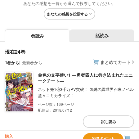
あなたの感想を一覧から選んで投票してください。
あなたの感想を投票する
話読み
巻読み
現在24巻
まとめてカート
1巻から
最新巻から
金色の文字使い1 ―勇者四人に巻き込まれたユニ
ークチート―
ネット発1億3千万PV突破！ 気鋭の異世界召喚ノベル
堂々コミカライズ！
169
配信日：2018/07/12
試し読み
購入
580
ポイント