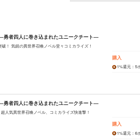
 ―勇者四人に巻き込まれたユニークチート―
V突破！ 気鋭の異世界召喚ノベル堂々コミカライズ！
購入
1%
還元
：5
 ―勇者四人に巻き込まれたユニークチート―
！ 超人気異世界召喚ノベル、コミカライズ快進撃！
購入
1%
還元
：6