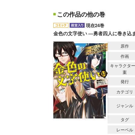
この作品の他の巻
現在24巻
金色の文字使い ―勇者四人に巻き込
原作
作画
キャラクタ
案
発行
カテゴリ
ジャンル
タグ
レーベル