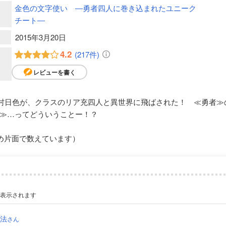
金色の文字使い ―勇者四人に巻き込まれたユニーク
チート―
2015年3月20日
4.2
(217件)
レビューを書く
丘村日色が、クラスのリア充四人と異世界に飛ばされた！ ≪勇者
≫…ってどういうことー！？
め片面で数えています）
が表示されます
決法
さん