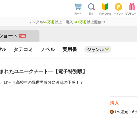
レンタル
55万冊
以上、購入
147万冊
以上配信中！
ショート
NEW
タテコミ
ノベル
実用書
ジャンル
込まれたユニークチート―【電子特別版】
、ぼっち高校生の異世界冒険に波乱の予感！？
購入
1%
還元
：6