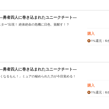
 ―勇者四人に巻き込まれたユニークチート―
スター”出現！ 絶体絶命の危機に日色、覚醒す！？
購入
1%
還元
：6
 ―勇者四人に巻き込まれたユニークチート―
くなるもん！」ミュアの秘められた力が今目覚める！
購入
1%
還元
：6