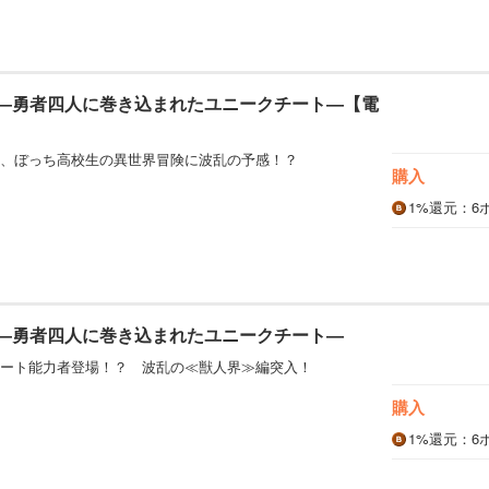
 ―勇者四人に巻き込まれたユニークチート―【電
、ぼっち高校生の異世界冒険に波乱の予感！？
購入
1%
還元
：6
 ―勇者四人に巻き込まれたユニークチート―
ート能力者登場！？ 波乱の≪獣人界≫編突入！
購入
1%
還元
：6