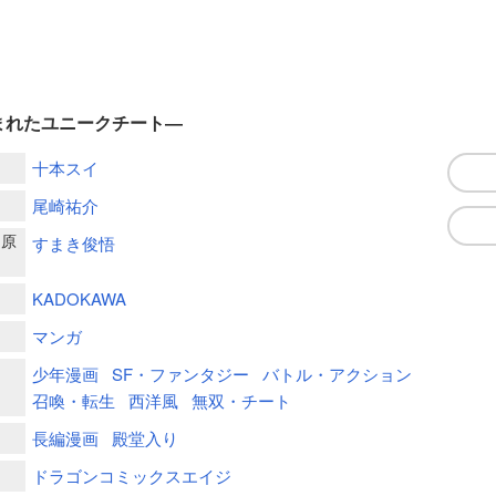
まれたユニークチート―
十本スイ
尾崎祐介
ー原
すまき俊悟
KADOKAWA
マンガ
少年漫画
SF・ファンタジー
バトル・アクション
召喚・転生
西洋風
無双・チート
長編漫画
殿堂入り
ドラゴンコミックスエイジ