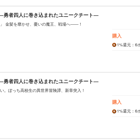
 ―勇者四人に巻き込まれたユニークチート―
」 金髪を靡かせ、憂いの魔王、戦場へ――！
購入
1%
還元
：6
 ―勇者四人に巻き込まれたユニークチート―
い。ぼっち高校生の異世界冒険譚、新章突入！
購入
1%
還元
：6