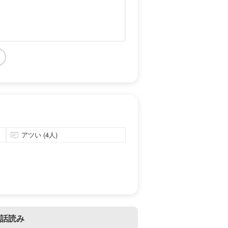
アツい (4人)
話読み