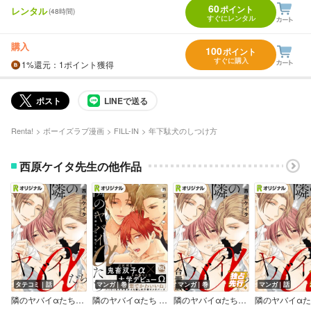
60
ポイント
レンタル
(48時間)
すぐにレンタル
購入
100
ポイント
すぐに購入
1%
還元
：1ポイント獲得
ポスト
LINEで送る
Renta!
ボーイズラブ漫画
FILL-IN
年下駄犬のしつけ方
西原ケイタ先生の他作品
タテコミ｜話
マンガ｜巻
マンガ｜巻
マンガ｜話
隣のヤバイαたち～出来損ないΩは堕とされる～
隣のヤバイαたち 出来損ないΩは堕とされる【単行本版】
隣のヤバイαたち～出来損ないΩは堕とされる～ 合冊版