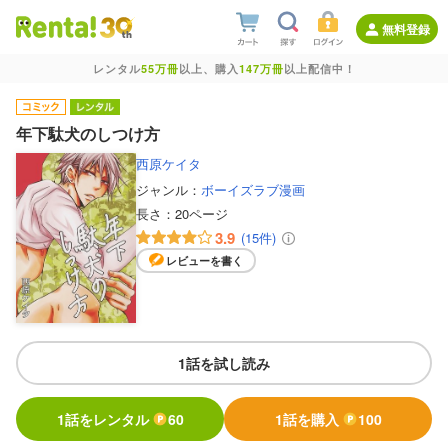
無料登録
レンタル
55万冊
以上、購入
147万冊
以上配信中！
年下駄犬のしつけ方
西原ケイタ
ジャンル：
ボーイズラブ漫画
長さ：
20ページ
3.9
(15件)
レビューを書く
1話を試し読み
1話をレンタル
60
1話を購入
100