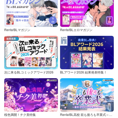
Renta!BLマガジン
Renta!BLエロマガジン
次に来るBLコミックアワード2026
BLアワード2026 結果発表特集！
桜色満開！チク美特集
Renta!BL高校 前も後ろも卒業式～童貞・処女からの卒業アルバム～