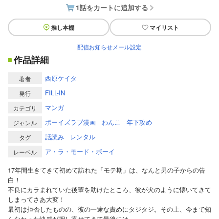
1話をカートに追加する
推し本棚
マイリスト
配信お知らせメール設定
作品詳細
西原ケイタ
著者
FILL-IN
発行
マンガ
カテゴリ
ボーイズラブ漫画
わんこ
年下攻め
ジャンル
話読み
レンタル
タグ
ア・ラ・モード・ボーイ
レーベル
17年間生きてきて初めて訪れた「モテ期」は、なんと男の子からの告
白！
不良にカラまれていた後輩を助けたところ、彼が犬のように懐いてきて
しまってさあ大変！
最初は拒否したものの、彼の一途な責めにタジタジ。その上、今まで知
らなかった快感が押し寄せてきて最後には…。