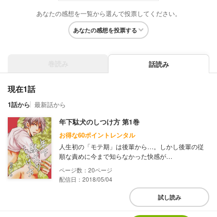
あなたの感想を一覧から選んで投票してください。
あなたの感想を投票する
巻読み
話読み
現在1話
1話から
最新話から
年下駄犬のしつけ方 第1巻
お得な60ポイントレンタル
人生初の「モテ期」は後輩から…。しかし後輩の従
順な責めに今まで知らなかった快感が…
20
配信日：2018/05/04
試し読み