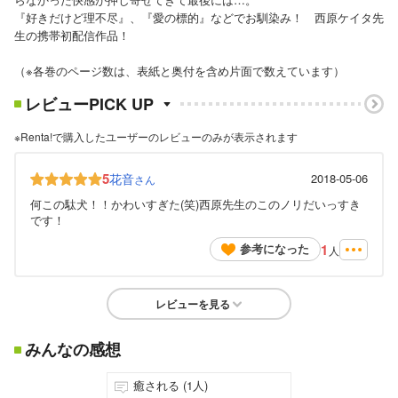
『好きだけど理不尽』、『愛の標的』などでお馴染み！ 西原ケイタ先
生の携帯初配信作品！
（※各巻のページ数は、表紙と奥付を含め片面で数えています）
レビューPICK UP
※Renta!で購入したユーザーのレビューのみが表示されます
5
花音
2018-05-06
さん
何この駄犬！！かわいすぎた(笑)西原先生のこのノリだいっすき
です！
1
参考になった
人
レビューを見る
みんなの感想
癒される (1人)