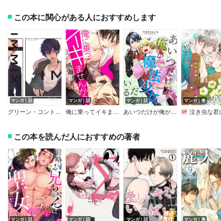
この本に関心がある人におすすめします
マンガ｜話
マンガ｜話
マンガ｜話
マンガ｜巻
グリーン・コントラスト 番外編 immix
俺に乗ってイキませんか？
あいつだけが俺が魔法少女だと知っている
泣き虫な君に花
この本を読んだ人におすすめの著者
マンガ｜話
マンガ｜話
マンガ｜話
マンガ｜巻