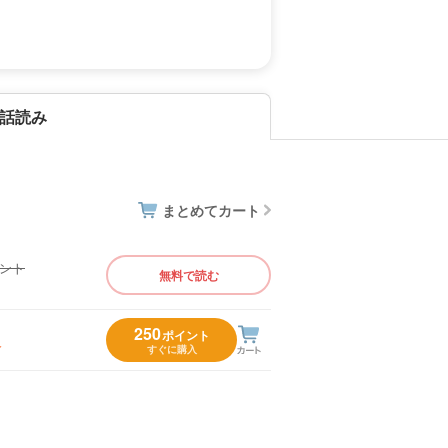
話読み
まとめてカート
イント
無料で読む
）
250
ポイント
入
すぐに購入