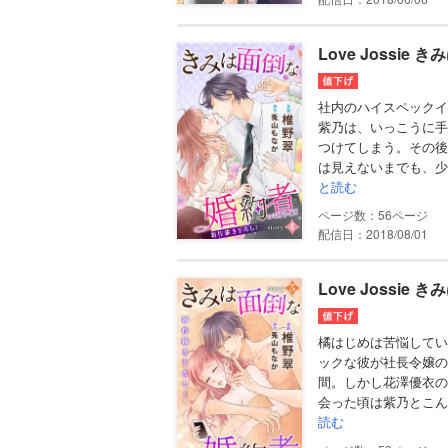
Love Jossie 
社内のハイスペックイ
紫乃は、いっこうに手
つけてしまう。その後
は見えないまでも、少
と読む
56
配信日：2018/08/01
Love Jossie 
橘はじめは苦悩してい
ックな彼が社長令嬢の
間。しかし花澤優衣の
会った頃は紫乃とこん
読む