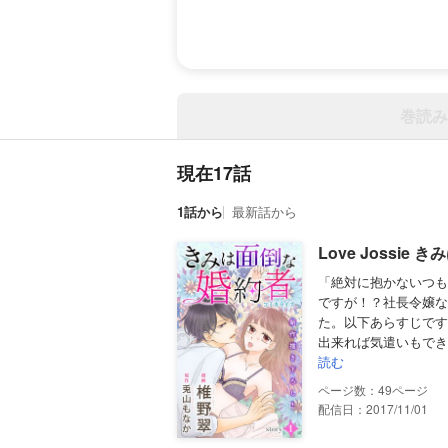
巻読み
現在17話
1話から
最新話から
Love Jossie 
「絶対に抱かないつも
ですが！？社長令嬢な
た。以下あらすじです
出来れば気遣いもできる
読む
49
配信日：2017/11/01