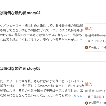
きみは面倒な婚約者 story04
ケメンヒーロー・橘はじめと婚約している社長令嬢の加治屋
購入
を出してこない橘との関係にじれて、ついに彼に気持ちをぶ
のHで彼の普段のクールさとは違うオスの顔をみて、気持ち
通常250ポ
しは私を求めてくれてる？と、安心した紫乃だったが...
もっ
（終了日:
08/11
1%
還元
：1
きみは面倒な婚約者 story05
た。エリートで高身長、さらには顔まで良いというハイスペ
購入
紫乃と婚約し、清く正しく品のいい婚約者として過ごした3年
登場により、紫乃の本音を知って事態は一気に進展した。出
通常250ポ
な関係になるなんて思いもしなかった。今でも紫乃...
もっと
（終了日:
08/11
1%
還元
：1