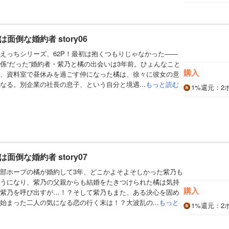
きみは面倒な婚約者 story06
えっちシリーズ、62P！最初は抱くつもりじゃなかった――
係“だった”婚約者・紫乃と橘の出会いは3年前。ひょんなこと
購入
、資料室で昼休みを過ごす仲になった橘は、徐々に彼女の意
なる。別企業の社長の息子、という自分と境遇...
もっと読む
1%
還元
：2
きみは面倒な婚約者 story07
部ホープの橘が婚約して3年、どこかよそよそしかった紫乃も
うになり、紫乃の父親からも結婚をたきつけられた橘は気持
購入
紫乃を呼び出すが…！？そして紫乃もまた、ある決心を固め
始まった二人の気になる恋の行く末は！？大波乱の...
もっと
1%
還元
：2