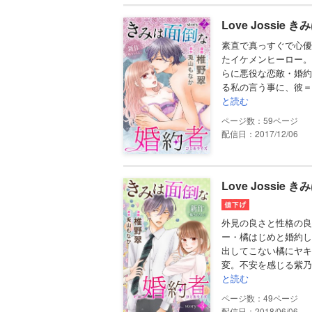
Love Jossie 
素直で真っすぐで心優
たイケメンヒーロー。
らに悪役な恋敵・婚約
る私の言う事に、彼＝
と読む
59
配信日：2017/12/06
Love Jossie 
外見の良さと性格の良
ー・橘はじめと婚約し
出してこない橘にヤキ
変。不安を感じる紫乃
と読む
49
配信日：2018/06/06