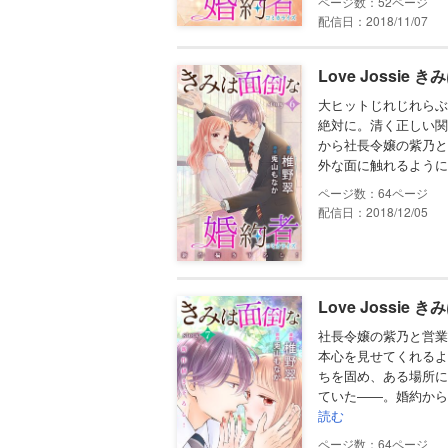
52
配信日：2018/11/07
Love Jossie 
大ヒットじれじれらぶ
絶対に。清く正しい関
から社長令嬢の紫乃と
外な面に触れるように
64
配信日：2018/12/05
Love Jossie 
社長令嬢の紫乃と営業
本心を見せてくれるよ
ちを固め、ある場所に
ていた――。婚約から
読む
64