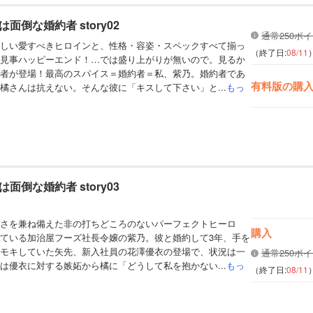
きみは面倒な婚約者 story02
通常250ポ
しい愛すべきヒロインと、性格・容姿・スペックすべて揃っ
（終了日:
08/11
見事ハッピーエンド！…では盛り上がりが無いので。見るか
者が登場！最高のスパイス＝婚約者＝私、紫乃。婚約者であ
有料版の購
橘さんは抗えない。そんな彼に「キスして下さい」と...
もっ
きみは面倒な婚約者 story03
さを兼ね備えた非の打ちどころのないパーフェクトヒーロ
購入
ている加治屋フーズ社長令嬢の紫乃。彼と婚約して3年、手を
モキしていた矢先、新入社員の花澤優衣の登場で、状況は一
通常250ポ
は優衣に対する嫉妬から橘に「どうして私を抱かない...
もっ
（終了日:
08/11