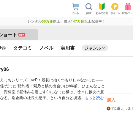
レンタル
55万冊
以上、購入
147万冊
以上配信中！
ショート
NEW
タテコミ
ノベル
実用書
ジャンル
y06
えっちシリーズ、62P！最初は抱くつもりじゃなかった――
係“だった”婚約者・紫乃と橘の出会いは3年前。ひょんなこと
、資料室で昼休みを過ごす仲になった橘は、徐々に彼女の意
なる。別企業の社長の息子、という自分と境遇...
もっと読む
購入
1%
還元
：2