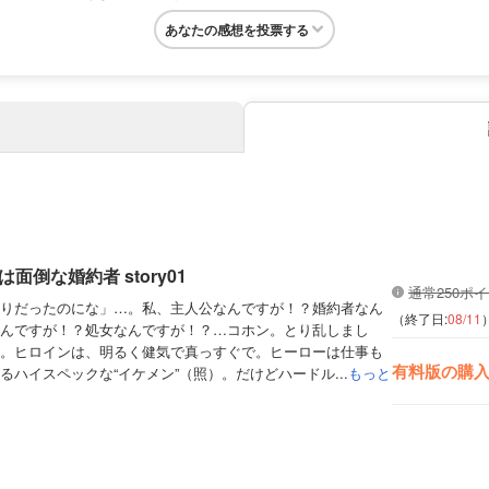
あなたの感想を投票する
きみは面倒な婚約者 story01
通常250ポ
りだったのにな」…。私、主人公なんですが！？婚約者なん
（終了日:
08/11
んですが！？処女なんですが！？…コホン。とり乱しまし
。ヒロインは、明るく健気で真っすぐで。ヒーローは仕事も
有料版の購
ハイスペックな“イケメン”（照）。だけどハードル...
もっと