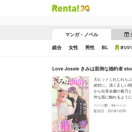
マンガ・ノベル
総合
女性
男性
BL
Love Jossie きみは面倒な婚約者 stor
大ヒットじれじれらぶ
絶対に。清く正しい関
から社長令嬢の紫乃と
外な面に触れるように
64
配信日：2018/12/05