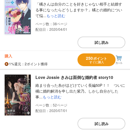
「橘さんは自分のことを好きじゃない相手と結婚す
る事になったらどうしますか？」橘との婚約につい
て悩...
もっと読む
38
配信日：2020/04/01
試し読み
購入
250
ポイント
すぐに購入
1%
還元
：2ポイント獲得
Love Jossie きみは面倒な婚約者 story10
絡まり合った糸がほどけていく長編50P！！ ついに
橘に婚約解消を申し出た紫乃。しかし自分がした
事...
もっと読む
52
配信日：2020/07/01
試し読み