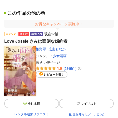
この作品の他の巻
お得なキャンペーン実施中！
現在17話
Love Jossie きみは面倒な婚約者
椎野翠
兎山もなか
ジャンル：
少女漫画
長さ：
49ページ
4.6
(2345件)
レビューを書く
推し本棚
マイリスト
レンタル追加リクエスト
配信お知らせメール設定