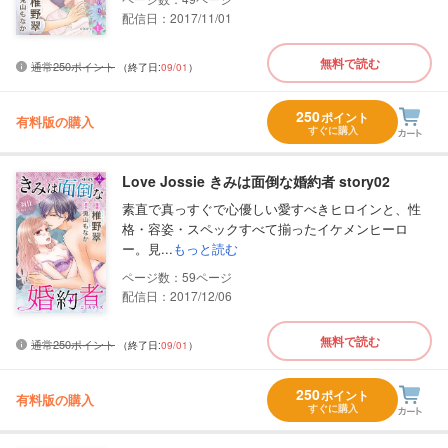
配信日：2017/11/01
無料で読む
通常250ポイント
（終了日:
09/01
）
250
ポイント
有料版の購入
すぐに購入
Love Jossie きみは面倒な婚約者 story02
素直で真っすぐで心優しい愛すべきヒロインと、性
格・容姿・スペックすべて揃ったイケメンヒーロ
ー。見...
もっと読む
59
配信日：2017/12/06
無料で読む
通常250ポイント
（終了日:
09/01
）
250
ポイント
有料版の購入
すぐに購入