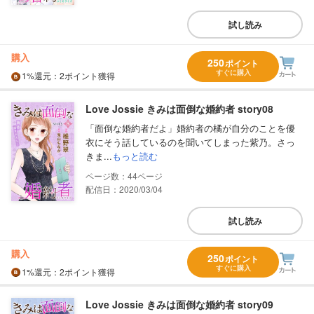
試し読み
購入
250
ポイント
すぐに購入
1%
還元
：2ポイント獲得
Love Jossie きみは面倒な婚約者 story08
「面倒な婚約者だよ」婚約者の橘が自分のことを優
衣にそう話しているのを聞いてしまった紫乃。さっ
きま...
もっと読む
44
配信日：2020/03/04
試し読み
購入
250
ポイント
すぐに購入
1%
還元
：2ポイント獲得
Love Jossie きみは面倒な婚約者 story09