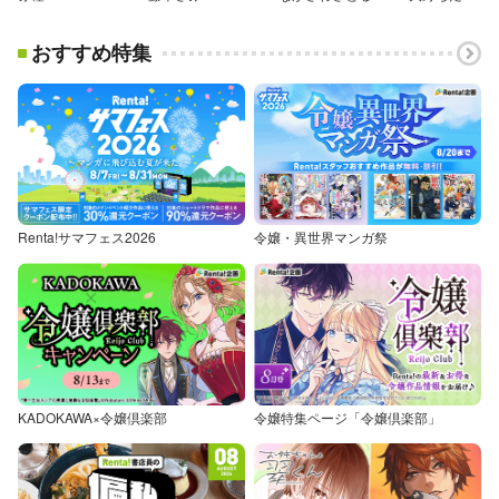
おすすめ特集
Renta!サマフェス2026
令嬢・異世界マンガ祭
KADOKAWA×令嬢倶楽部
令嬢特集ページ「令嬢倶楽部」