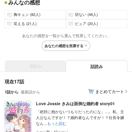
みんなの感想
胸キュン (82人)
切ない (46人)
笑える (21人)
ピュア (20人)
あなたの感想を一覧から選んで投票してください。
あなたの感想を投票する
巻読み
話読み
現在17話
まとめてカート
1話から
最新話から
Love Jossie きみは面倒な婚約者 story01
「絶対に抱かないつもりだったのにな」…。私、主
人公なんですが！？婚約者なんですが！？社長令嬢
なん...
もっと読む
49