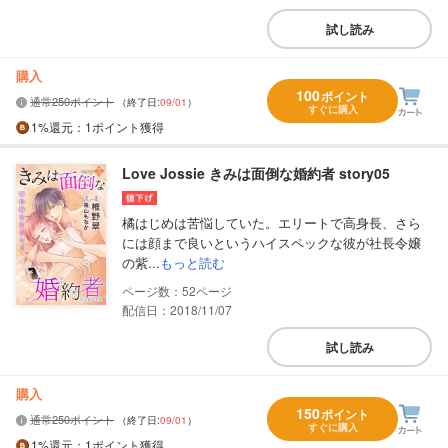
試し読み
購入
100
ポイント
通常250ポイント
（終了日:
09/01
）
すぐに購入
1%
還元
：1ポイント獲得
Love Jossie きみは面倒な婚約者 story05
橘はじめは苦悩していた。エリートで高身長、さら
には顔まで良いというハイスペックな彼が社長令嬢
の紫...
もっと読む
52
配信日：2018/11/07
試し読み
購入
150
ポイント
通常250ポイント
（終了日:
09/01
）
すぐに購入
1%
還元
：1ポイント獲得