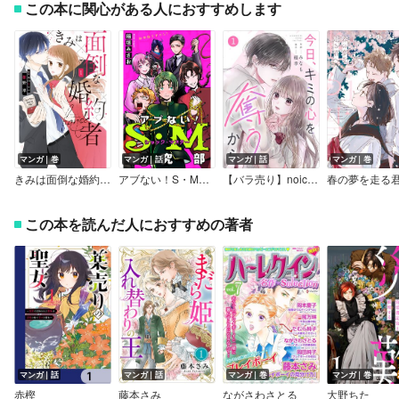
この本に関心がある人におすすめします
マンガ｜巻
マンガ｜話
マンガ｜話
マンガ｜巻
きみは面倒な婚約者【特典付き】
アブない！S・M研究部［1話売り］
【バラ売り】noicomi今日、キミの心を奪うから
春の夢を走る
この本を読んだ人におすすめの著者
マンガ｜話
マンガ｜話
マンガ｜巻
マンガ｜巻
赤樫
藤本さみ
ながさわさとる
大野ちた