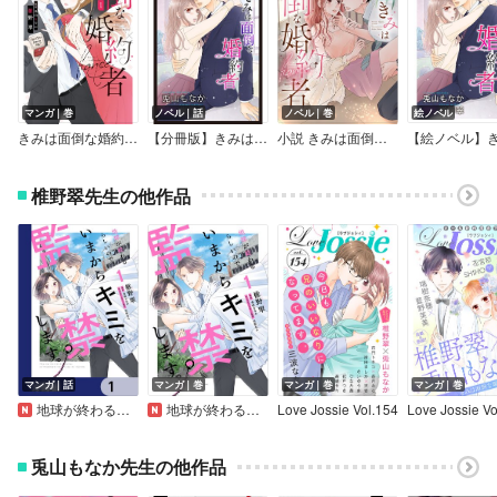
マンガ｜巻
ノベル｜話
ノベル｜巻
絵ノベル
きみは面倒な婚約者【特典付き】
【分冊版】きみは面倒な婚約者
小説 きみは面倒な婚約者
椎野翠先生の他作品
マンガ｜話
マンガ｜巻
マンガ｜巻
マンガ｜巻
地球が終わるらしいので、いまからキミを監禁します。【分冊版】
地球が終わるらしいので、いまからキミを監禁します。
Love Jossie Vol.154
Love Jossie Vo
兎山もなか先生の他作品