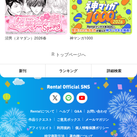
沼男（ヌマダン）2026春
神マンガ1000
トップページへ
新刊
ランキング
詳細検索
Renta!について
ヘルプ
Q&A
お問い合わせ
作品リクエスト
ご意見ボックス
メールマガジン
アフィリエイト
利用規約
個人情報保護ポリシー
特定商取引法
著作権について