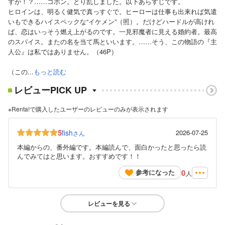
すが！？……コホン。とり乱しました。以下あらすじです。
ヒロインは、明るく健気で真っすぐで。ヒーローは仕事も出来れば気遣
いもできるハイスペックな“イケメン”（照）。だけどハードルが高けれ
ば、恋はいっそう燃え上がるのです。一見邪魔者に見える婚約者。最高
のスパイス。またの名を当て馬といいます。……そう、この物語の『主
人公』は私ではありません。（46P）
（この...
もっと読む
レビューPICK UP
※Renta!で購入したユーザーのレビューのみが表示されます
5
fish
2026-07-25
さん
本編からの、番外編です。本編読んで、面白かったと思ったら読
んでみてはと思います。おすすめです！！
0
参考になった
人
レビューを見る