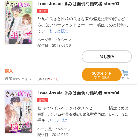
Love Jossie きみは面倒な婚約者 story03
外見の良さと性格の良さを兼ね備えた非の打ちどこ
ろのないパーフェクトヒーロー・橘はじめと婚約し
てい...
もっと読む
49
配信日：2018/06/06
試し読み
購入
50
ポイント
すぐに購入
通常250ポイント
（終了日:
09/01
）
Love Jossie きみは面倒な婚約者 story04
社内のハイスペックイケメンヒーロー・橘はじめと
婚約している社長令嬢の加治屋紫乃は、いっこうに
手を...
もっと読む
56
配信日：2018/08/01