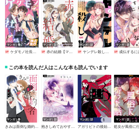
マンガ｜巻
マンガ｜話
マンガ｜話
マンガ｜話
ケダモノ社長のお気に入り 男装秘書は淫らに身体を暴かれる
赤の結婚【マイクロ】
ヤンデレ殺し！！ ～執着ヤバめの幼馴染に「私も好き」と伝えたら、ラブコメルートにシフトしました～
成仏するにはキミが足りない（分
この本を読んだ人はこんな本も読んでいます
マンガ｜巻
マンガ｜話
マンガ｜話
マンガ｜話
きみは面倒な婚約者【特典付き】
抱きしめておやすみ【マイクロ】
アガリビトの後始末【分冊版】