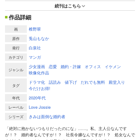
続刊はこちら
作品詳細
椎野翠
画
兎山もなか
原作
白泉社
発行
マンガ
カテゴリ
少女漫画
恋愛
婚約・許嫁
オフィス
イケメン
ジャンル
映像化作品
ドラマ化
話読み
値下げ
だれでも無料
殿堂入り
タグ
今だけお得!
2020年代
年代
Love Jossie
レーベル
きみは面倒な婚約者
シリーズ
「絶対に抱かないつもりだったのにな」……。私、主人公なんです
が！？ 婚約者なんですが！？ 社長令嬢なんですが！？ 処女なんで