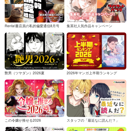
Renta!書店員の私的偏愛通信8月号
集英社人気作品キャンペーン
艶男（ツヤダン）2026夏
2026年マンガ上半期ランキング
この令嬢が推せる2026
スタッフの「最近なに読んだ？」