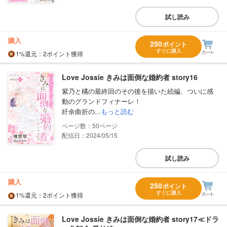
試し読み
購入
250
ポイント
すぐに購入
1%
還元
：2ポイント獲得
Love Jossie きみは面倒な婚約者 story16
紫乃と橘の最終回のその後を描いた続編、ついに感
動のグランドフィナーレ！
紆余曲折の...
もっと読む
50
配信日：2024/05/15
試し読み
購入
250
ポイント
すぐに購入
1%
還元
：2ポイント獲得
Love Jossie きみは面倒な婚約者 story17≪ドラ