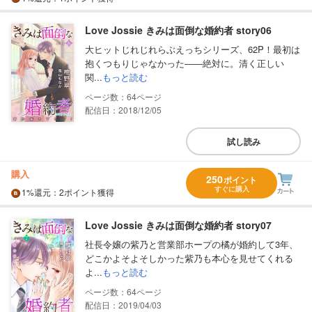
Love Jossie きみは面倒な婚約者 story06
大ヒットじれじれらぶえっちシリーズ、62P！最初は
抱くつもりじゃなかった――絶対に。清く正しい
関...
もっと読む
64
配信日：2018/12/05
試し読み
購入
250
ポイント
すぐに購入
1%
還元
：2ポイント獲得
Love Jossie きみは面倒な婚約者 story07
社長令嬢の紫乃と営業部ホープの橘が婚約して3年、
どこかよそよそしかった紫乃も本心を見せてくれる
よ...
もっと読む
64
配信日：2019/04/03