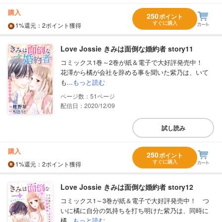
購入
250
ポイント
すぐに購入
1%
還元
：2ポイント獲得
Love Jossie きみは面倒な婚約者 story11
コミックス1巻～2巻が紙＆電子で大好評発売中！
花澤から橘が会社を辞める事を聞いた紫乃は、いて
も...
もっと読む
51
配信日：2020/12/09
試し読み
購入
250
ポイント
すぐに購入
1%
還元
：2ポイント獲得
Love Jossie きみは面倒な婚約者 story12
コミックス1～3巻が紙＆電子で大好評発売中！ つ
いに橘に自分の気持ちを打ち明けた紫乃は、同時に
橘...
もっと読む