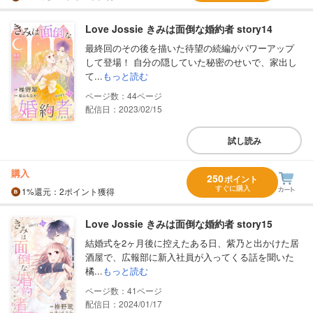
Love Jossie きみは面倒な婚約者 story14
最終回のその後を描いた待望の続編がパワーアップ
して登場！ 自分の隠していた秘密のせいで、家出し
て...
もっと読む
44
配信日：2023/02/15
試し読み
購入
250
ポイント
すぐに購入
1%
還元
：2ポイント獲得
Love Jossie きみは面倒な婚約者 story15
結婚式を2ヶ月後に控えたある日、紫乃と出かけた居
酒屋で、広報部に新入社員が入ってくる話を聞いた
橘...
もっと読む
41
配信日：2024/01/17