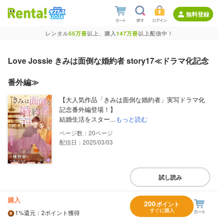
無料登録
レンタル
55万冊
以上、購入
147万冊
以上配信中！
Love Jossie きみは面倒な婚約者 story17≪ドラマ化記念
番外編≫
【大人気作品「きみは面倒な婚約者」実写ドラマ化
記念番外編登場！】
結婚生活をスター...
もっと読む
20
配信日：2025/03/03
試し読み
購入
200
ポイント
すぐに購入
1%
還元
：2ポイント獲得