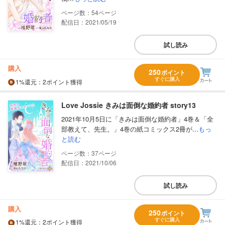
54
配信日：2021/05/19
試し読み
購入
250
ポイント
すぐに購入
1%
還元
：2ポイント獲得
Love Jossie きみは面倒な婚約者 story13
2021年10月5日に「きみは面倒な婚約者」4巻＆「全
部教えて、先生。」4巻の紙コミックス2冊が...
もっ
と読む
37
配信日：2021/10/06
試し読み
購入
250
ポイント
すぐに購入
1%
還元
：2ポイント獲得