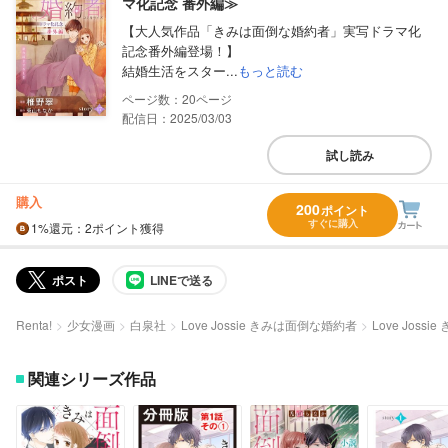
マ化記念 番外編≫
【大人気作品「きみは面倒な婚約者」実写ドラマ化
記念番外編登場！】
結婚生活をスター...
もっと読む
20
配信日：2025/03/03
試し読み
購入
200
ポイント
すぐに購入
1%
還元
：2ポイント獲得
ポスト
LINEで送る
Renta!
少女漫画
白泉社
Love Jossie きみは面倒な婚約者
Love Jos
関連シリーズ作品