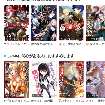
マンガ｜巻
マンガ｜巻
マンガ｜巻
マンガ｜巻
ゴブリンスレイヤー外伝：イヤーワン【デジタル版限定特典付き】
陰の実力者になりたくて！
元・世界1位のサブキャラ育成日記 ～廃プレイヤー、異世界を攻略中！～
魔法医レクスの変態カ
この本に関心がある人におすすめします
マンガ｜巻
マンガ｜巻
マンガ｜巻
マンガ｜巻
科学的に存在しうるクリーチャー娘の観察日誌
暁美ほむらは明日から頑張る！【特典付き】
忌み子として捨てられた召喚士、実は世界最強（コミック）