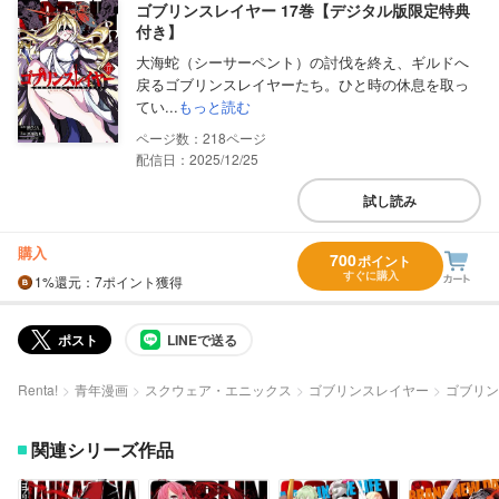
ゴブリンスレイヤー 17巻【デジタル版限定特典
付き】
大海蛇（シーサーペント）の討伐を終え、ギルドへ
戻るゴブリンスレイヤーたち。ひと時の休息を取っ
てい...
もっと読む
218
配信日：2025/12/25
試し読み
購入
700
ポイント
すぐに購入
1%
還元
：7ポイント獲得
ポスト
LINEで送る
Renta!
青年漫画
スクウェア・エニックス
ゴブリンスレイヤー
ゴブリン
関連シリーズ作品