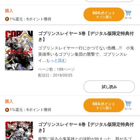
購入
664
ポイント
すぐに購入
1%
還元
：6ポイント獲得
ゴブリンスレイヤー 5巻【デジタル版限定特典付
き】
ゴブリンスレイヤー一行にかつてない危機…!! 小鬼
英雄率いるゴブリン集団の襲撃で、ゴブリンスレ
イ...
もっと読む
188
配信日：2018/09/25
試し読み
購入
664
ポイント
すぐに購入
1%
還元
：6ポイント獲得
ゴブリンスレイヤー 6巻【デジタル版限定特典付
き】
復讐に猛る小鬼英雄との決戦が始まった。群がるゴ