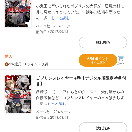
小鬼王に率いられたゴブリンの大群が、辺境の村に
押し寄せようとしていた。牛飼娘の牧場を守るた
め、多...
もっと読む
206
配信日：2017/09/13
試し読み
購入
664
ポイント
すぐに購入
1%
還元
：6ポイント獲得
ゴブリンスレイヤー 4巻【デジタル版限定特典付
き】
妖精弓手（エルフ）らとのクエスト、受付嬢からの
面接依頼など、ゴブリンスレイヤーの日々は少しず
つ変...
もっと読む
204
配信日：2018/03/13
試し読み