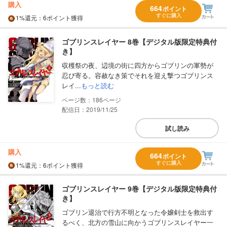
購入
664
ポイント
すぐに購入
1%
還元
：6ポイント獲得
ゴブリンスレイヤー 8巻【デジタル版限定特典付
き】
収穫祭の夜、辺境の街に四方からゴブリンの軍勢が
忍び寄る。容赦なき策でそれを迎え撃つゴブリンス
レイ...
もっと読む
186
配信日：2019/11/25
試し読み
購入
664
ポイント
すぐに購入
1%
還元
：6ポイント獲得
ゴブリンスレイヤー 9巻【デジタル版限定特典付
き】
ゴブリン退治で行方不明となった令嬢剣士を救出す
るべく、北方の雪山に向かうゴブリンスレイヤー一