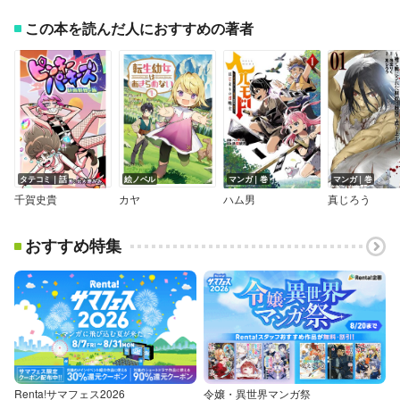
この本を読んだ人におすすめの著者
タテコミ｜話
絵ノベル
マンガ｜巻
マンガ｜巻
千賀史貴
カヤ
ハム男
真じろう
おすすめ特集
Renta!サマフェス2026
令嬢・異世界マンガ祭