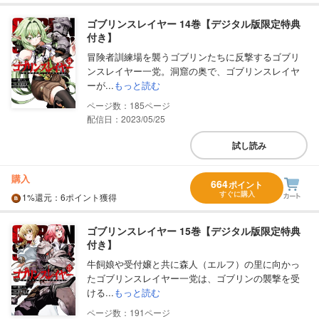
ゴブリンスレイヤー 14巻【デジタル版限定特典
付き】
冒険者訓練場を襲うゴブリンたちに反撃するゴブリ
ンスレイヤー一党。洞窟の奥で、ゴブリンスレイヤ
ーが...
もっと読む
185
配信日：2023/05/25
試し読み
購入
664
ポイント
すぐに購入
1%
還元
：6ポイント獲得
ゴブリンスレイヤー 15巻【デジタル版限定特典
付き】
牛飼娘や受付嬢と共に森人（エルフ）の里に向かっ
たゴブリンスレイヤー一党は、ゴブリンの襲撃を受
ける...
もっと読む
191