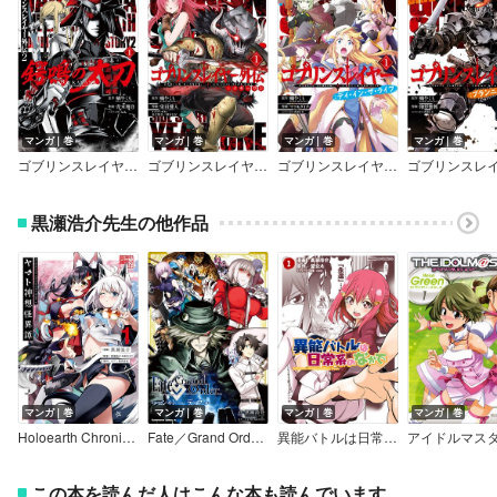
マンガ｜巻
マンガ｜巻
マンガ｜巻
マンガ｜巻
ゴブリンスレイヤー外伝2 鍔鳴の太刀《ダイ・カタナ》【デジタル版限定特典付き】
ゴブリンスレイヤー外伝：イヤーワン【デジタル版限定特典付き】
ゴブリンスレイヤー：デイ・イン・ザ・ライフ【デジタル版限定特典付き】
黒瀬浩介先生の他作品
マンガ｜巻
マンガ｜巻
マンガ｜巻
マンガ｜巻
Holoearth Chronicles Side:E ヤマト神想怪異譚【デジタル版限定特典付き】
Fate／Grand Order シャトー・ディフ 黒瀬浩介作品集
異能バトルは日常系のなかで
この本を読んだ人はこんな本も読んでいます