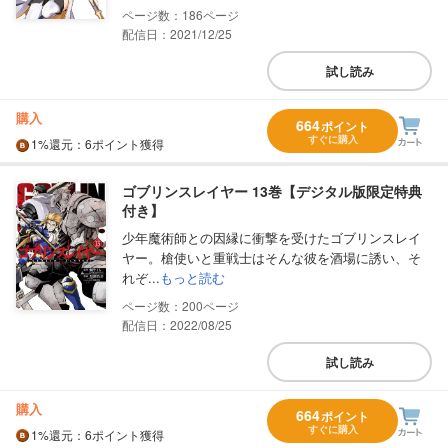
186
配信日：2021/12/25
試し読み
購入
664
ポイント
すぐに購入
1%
還元
：6ポイント獲得
ゴブリンスレイヤー 13巻【デジタル版限定特典
付き】
少年魔術師との因縁に衝撃を受けたゴブリンスレイ
ヤー。槍使いと重戦士はそんな彼を酒場に誘い、そ
れぞ...
もっと読む
200
配信日：2022/08/25
試し読み
購入
664
ポイント
すぐに購入
1%
還元
：6ポイント獲得