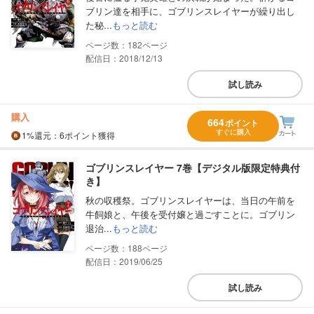
ブリン達を相手に、ゴブリンスレイヤーが繰り出し
た秘...
もっと読む
182
配信日：2018/12/13
試し読み
購入
664
ポイント
すぐに購入
1%
還元
：6ポイント獲得
ゴブリンスレイヤー 7巻【デジタル版限定特典付
き】
秋の収穫祭。ゴブリンスレイヤーは、当日の午前を
牛飼娘と、午後を受付嬢と過ごすことに。ゴブリン
退治...
もっと読む
188
配信日：2019/06/25
試し読み