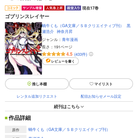
現在17巻
ゴブリンスレイヤー
蝸牛くも（GA文庫／ＳＢクリエイティブ刊）
黒
瀬浩介
神奈月昇
ジャンル：
青年漫画
長さ：
191ページ
4.5
(433件)
レビューを書く
推し本棚
マイリスト
レンタル追加リクエスト
配信お知らせメール設定
続刊はこちら
作品詳細
蝸牛くも（GA文庫／ＳＢクリエイティブ刊）
原作