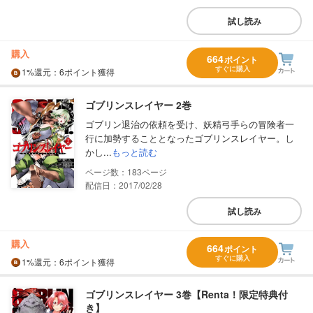
試し読み
購入
664
ポイント
すぐに購入
1%
還元
：6ポイント獲得
ゴブリンスレイヤー 2巻
ゴブリン退治の依頼を受け、妖精弓手らの冒険者一
行に加勢することとなったゴブリンスレイヤー。し
かし...
もっと読む
183
配信日：2017/02/28
試し読み
購入
664
ポイント
すぐに購入
1%
還元
：6ポイント獲得
ゴブリンスレイヤー 3巻【Renta！限定特典付
き】