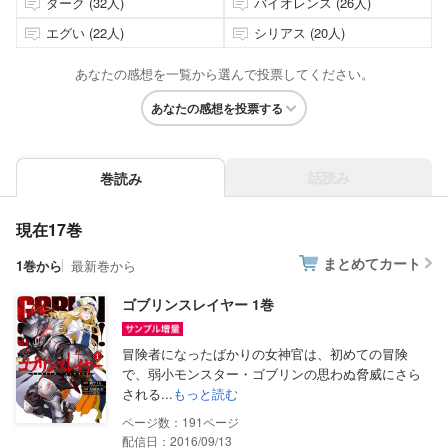
ダーク (32人)
バイオレンス (26人)
エグい (22人)
シリアス (20人)
あなたの感想を一覧から選んで投票してください。
あなたの感想を投票する
話読み
巻読み
現在17巻
まとめてカート
1巻から
最新巻から
ゴブリンスレイヤー 1巻
冒険者になったばかりの女神官は、初めての冒険
で、弱小モンスター・ゴブリンの思わぬ脅威にさら
される...
もっと読む
191
配信日：2016/09/13