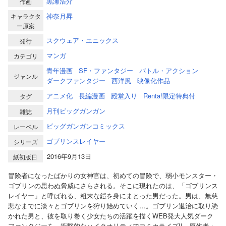
黒瀬浩介
作画
神奈月昇
キャラクタ
ー原案
スクウェア・エニックス
発行
マンガ
カテゴリ
青年漫画
SF・ファンタジー
バトル・アクション
ジャンル
ダークファンタジー
西洋風
映像化作品
アニメ化
長編漫画
殿堂入り
Renta!限定特典付
タグ
月刊ビッグガンガン
雑誌
ビッグガンガンコミックス
レーベル
ゴブリンスレイヤー
シリーズ
2016年9月13日
紙初版日
冒険者になったばかりの女神官は、初めての冒険で、弱小モンスター・
ゴブリンの思わぬ脅威にさらされる。そこに現れたのは、「ゴブリンス
レイヤー」と呼ばれる、粗末な鎧を身にまとった男だった。男は、無慈
悲なまでに淡々とゴブリンを狩り始めていく…。ゴブリン退治に取り憑
かれた男と、彼を取り巻く少女たちの活躍を描くWEB発大人気ダーク
ファンタジーを、衝撃的なハイクオリティでコミカライズ!! 原作者・