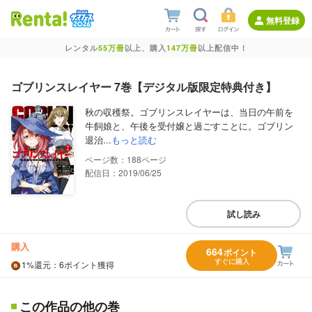
無料登録
レンタル
55万冊
以上、購入
147万冊
以上配信中！
ゴブリンスレイヤー 7巻【デジタル版限定特典付き】
秋の収穫祭。ゴブリンスレイヤーは、当日の午前を
牛飼娘と、午後を受付嬢と過ごすことに。ゴブリン
退治...
もっと読む
188
配信日：2019/06/25
試し読み
購入
664
ポイント
すぐに購入
1%
還元
：6ポイント獲得
この作品の他の巻