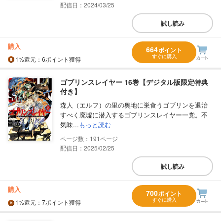
配信日：2024/03/25
試し読み
購入
664
ポイント
すぐに購入
1%
還元
：6ポイント獲得
ゴブリンスレイヤー 16巻【デジタル版限定特典
付き】
森人（エルフ）の里の奥地に巣食うゴブリンを退治
すべく廃墟に潜入するゴブリンスレイヤー一党。不
気味...
もっと読む
191
配信日：2025/02/25
試し読み
購入
700
ポイント
すぐに購入
1%
還元
：7ポイント獲得