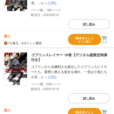
党。...
もっと読む
186
配信日：2020/02/12
試し読み
購入
664
ポイント
すぐに購入
1%
還元
：6ポイント獲得
ゴブリンスレイヤー 10巻【デジタル版限定特典
付き】
ゴブリンから令嬢剣士を救出したゴブリンスレイヤ
ーたち。復讐に燃える彼女を連れ、一党は小鬼たち
が支...
もっと読む
206
配信日：2020/10/12
試し読み
購入
664
ポイント