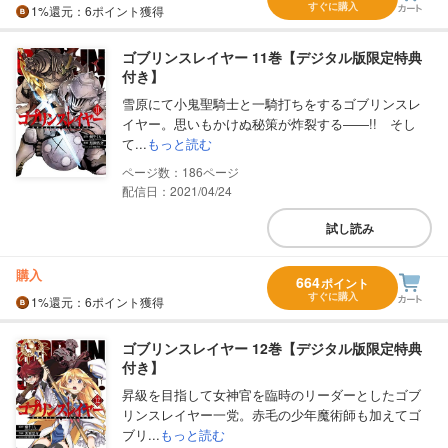
すぐに購入
1%
還元
：6ポイント獲得
ゴブリンスレイヤー 11巻【デジタル版限定特典
付き】
雪原にて小鬼聖騎士と一騎打ちをするゴブリンスレ
イヤー。思いもかけぬ秘策が炸裂する――!! そし
て...
もっと読む
186
配信日：2021/04/24
試し読み
購入
664
ポイント
すぐに購入
1%
還元
：6ポイント獲得
ゴブリンスレイヤー 12巻【デジタル版限定特典
付き】
昇級を目指して女神官を臨時のリーダーとしたゴブ
リンスレイヤー一党。赤毛の少年魔術師も加えてゴ
ブリ...
もっと読む