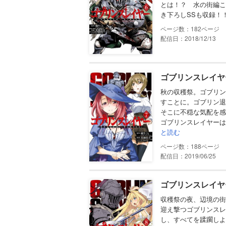
とは！？ 水の街編こ
き下ろしSSも収録！
182
配信日：2018/12/13
ゴブリンスレイヤ
秋の収穫祭。ゴブリン
すことに。ゴブリン退
そこに不穏な気配を感
ゴブリンスレイヤーは
と読む
188
配信日：2019/06/25
ゴブリンスレイヤ
収穫祭の夜、辺境の街
迎え撃つゴブリンスレ
し、すべてを蹂躙しよ