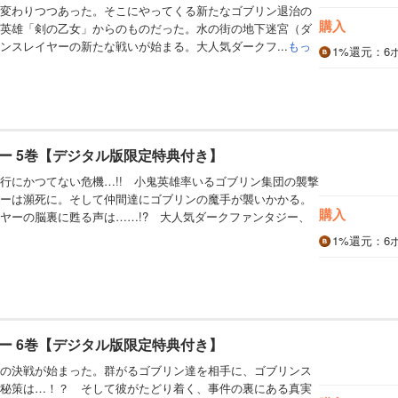
変わりつつあった。そこにやってくる新たなゴブリン退治の
購入
英雄「剣の乙女」からのものだった。水の街の地下迷宮（ダ
ンスレイヤーの新たな戦いが始まる。大人気ダークフ...
もっ
1%
還元
：6
ー 5巻【デジタル版限定特典付き】
行にかつてない危機…!! 小鬼英雄率いるゴブリン集団の襲撃
ーは瀕死に。そして仲間達にゴブリンの魔手が襲いかかる。
購入
ヤーの脳裏に甦る声は……!? 大人気ダークファンタジー、
1%
還元
：6
ー 6巻【デジタル版限定特典付き】
の決戦が始まった。群がるゴブリン達を相手に、ゴブリンス
秘策は…！？ そして彼がたどり着く、事件の裏にある真実