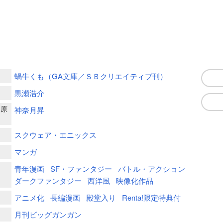
蝸牛くも（GA文庫／ＳＢクリエイティブ刊）
黒瀬浩介
ー原
神奈月昇
スクウェア・エニックス
マンガ
青年漫画
SF・ファンタジー
バトル・アクション
ダークファンタジー
西洋風
映像化作品
アニメ化
長編漫画
殿堂入り
Renta!限定特典付
月刊ビッグガンガン