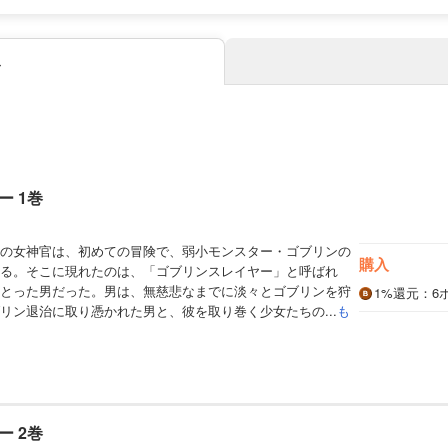
み
 1巻
の女神官は、初めての冒険で、弱小モンスター・ゴブリンの
購入
る。そこに現れたのは、「ゴブリンスレイヤー」と呼ばれ
とった男だった。男は、無慈悲なまでに淡々とゴブリンを狩
1%
還元
：6
リン退治に取り憑かれた男と、彼を取り巻く少女たちの...
も
 2巻