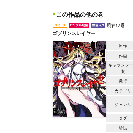
この作品の他の巻
現在17巻
ゴブリンスレイヤー
原作
作画
キャラクタ
案
発行
カテゴリ
ジャンル
タグ
雑誌