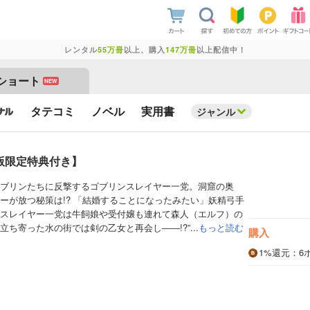
レンタル
55万冊
以上、購入
147万冊
以上配信中！
ショート
NEW
タテコミ
ノベル
実用書
ジャンル
版限定特典付き】
ブリンたちに反撃するゴブリンスレイヤー一党。洞窟の奥
ーが放つ秘策は!? 「結婚することになったみたい」妖精弓手
スレイヤー一党は牛飼娘や受付嬢も連れて森人（エルフ）の
ち寄った水の街では剣の乙女と再会し――!?”...
もっと読む
購入
1%
還元
：6