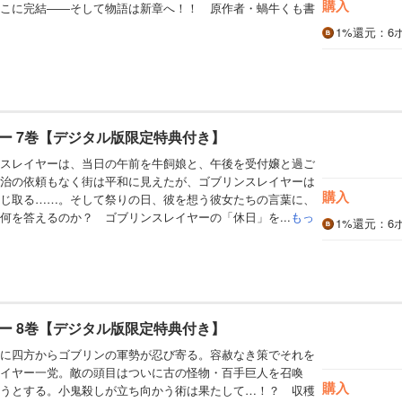
購入
こに完結――そして物語は新章へ！！ 原作者・蝸牛くも書
！
1%
還元
：6
ー 7巻【デジタル版限定特典付き】
スレイヤーは、当日の午前を牛飼娘と、午後を受付嬢と過ご
治の依頼もなく街は平和に見えたが、ゴブリンスレイヤーは
購入
じ取る……。そして祭りの日、彼を想う彼女たちの言葉に、
何を答えるのか？ ゴブリンスレイヤーの「休日」を...
もっ
1%
還元
：6
ー 8巻【デジタル版限定特典付き】
に四方からゴブリンの軍勢が忍び寄る。容赦なき策でそれを
イヤー一党。敵の頭目はついに古の怪物・百手巨人を召喚
購入
うとする。小鬼殺しが立ち向かう術は果たして…！？ 収穫