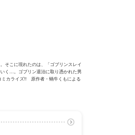
る。そこに現れたのは、「ゴブリンスレイ
ていく…。ゴブリン退治に取り憑かれた男
ミカライズ!! 原作者・蝸牛くもによる