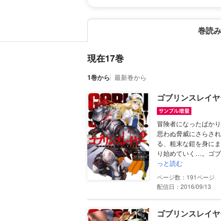
巻読
現在17巻
1巻から
最新巻から
ゴブリンスレイヤー
冒険者になったばかり
思わぬ脅威にさらされ
る、粗末な鎧を身にま
り始めていく…。ゴブ
っと読む
191
配信日：2016/09/13
ゴブリンスレイヤー