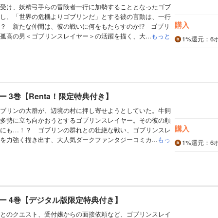
受け、妖精弓手らの冒険者一行に加勢することとなったゴブ
し、「世界の危機よりゴブリンだ」とする彼の言動は、一行
購入
？ 新たな仲間は、彼の戦いに何をもたらすのか!? ゴブリ
孤高の男＜ゴブリンスレイヤー＞の活躍を描く、大...
もっと
1%
還元
：6
 3巻【Renta！限定特典付き】
ブリンの大群が、辺境の村に押し寄せようとしていた。牛飼
多勢に立ち向かおうとするゴブリンスレイヤー。その彼の頼
購入
にも…！？ ゴブリンの群れとの壮絶な戦い、ゴブリンスレ
を力強く描き出す、大人気ダークファンタジーコミカ...
もっ
1%
還元
：6
ー 4巻【デジタル版限定特典付き】
とのクエスト、受付嬢からの面接依頼など、ゴブリンスレイ