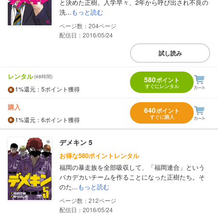
と決めた正樹。入学早々、2年から呼び出され不良の
洗...
もっと読む
204
配信日：2016/05/24
試し読み
レンタル
(48時間)
580
ポイント
すぐにレンタル
1%
還元
：5ポイント獲得
購入
640
ポイント
すぐに購入
1%
還元
：6ポイント獲得
デメキン 5
お得な580ポイントレンタル
福岡の暴走族を全部吸収して、「福岡連合」という
バカデカいチームを作ることになった正樹たち。そ
のた...
もっと読む
212
配信日：2016/05/24