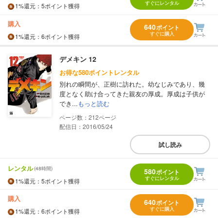
すぐにレンタル
1%
還元
：5ポイント獲得
購入
640
ポイント
すぐに購入
1%
還元
：6ポイント獲得
デメキン 12
お得な580ポイントレンタル
別れの瞬間が、正樹に訪れた。幼なじみであり、幾
度となく助け合ってきた親友の厚成。厚成は子供が
でき...
もっと読む
212
配信日：2016/05/24
試し読み
レンタル
(48時間)
580
ポイント
すぐにレンタル
1%
還元
：5ポイント獲得
購入
640
ポイント
すぐに購入
1%
還元
：6ポイント獲得