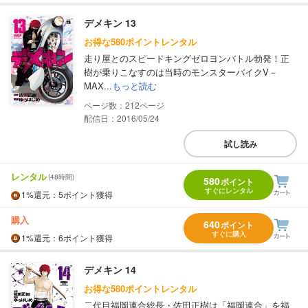
デメキン 13
お得な580ポイントレンタル
走り屋とのスピードキングゼロヨンバトル勃発！正
樹が乗りこなすのは当時のモンスターバイクV－
MAX...
もっと読む
212
配信日：2016/05/24
試し読み
レンタル
(48時間)
580
ポイント
すぐにレンタル
1%
還元
：5ポイント獲得
購入
640
ポイント
すぐに購入
1%
還元
：6ポイント獲得
デメキン 14
お得な580ポイントレンタル
二代目福岡連合総長・佐田正樹は「福岡連合」を福