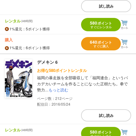
試し読み
レンタル
(48時間)
580
ポイント
すぐにレンタル
1%
還元
：5ポイント獲得
購入
640
ポイント
すぐに購入
1%
還元
：6ポイント獲得
デメキン 6
お得な580ポイントレンタル
福岡の暴走族を全部吸収して「福岡連合」というバ
カデカいチームを作ることになった正樹たち。拳で
勢力...
もっと読む
212
配信日：2016/05/24
試し読み
レンタル
(48時間)
580
ポイント