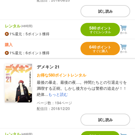
試し読み
レンタル
(48時間)
580
ポイント
すぐにレンタル
1%
還元
：5ポイント獲得
購入
640
ポイント
すぐに購入
1%
還元
：6ポイント獲得
デメキン 21
お得な580ポイントレンタル
最後の暴走、最後の夜…。仲間たちとの引退走りを
満喫する正樹。しかし後方からは警察の追走が！！
絶体...
もっと読む
194
配信日：2018/12/20
試し読み
レンタル
(48時間)