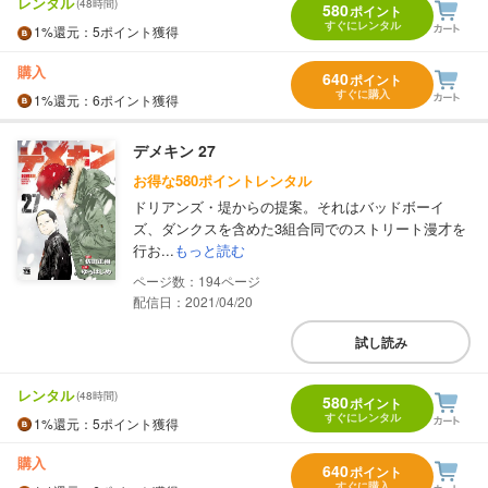
レンタル
(48時間)
580
ポイント
すぐにレンタル
1%
還元
：5ポイント獲得
購入
640
ポイント
すぐに購入
1%
還元
：6ポイント獲得
デメキン 27
お得な580ポイントレンタル
ドリアンズ・堤からの提案。それはバッドボーイ
ズ、ダンクスを含めた3組合同でのストリート漫才を
行お...
もっと読む
194
配信日：2021/04/20
試し読み
レンタル
(48時間)
580
ポイント
すぐにレンタル
1%
還元
：5ポイント獲得
購入
640
ポイント
すぐに購入