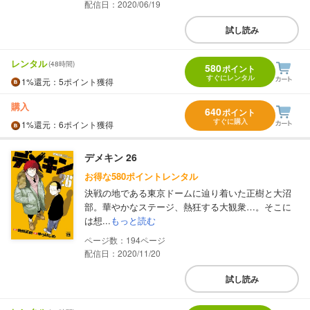
配信日：2020/06/19
試し読み
レンタル
(48時間)
580
ポイント
すぐにレンタル
1%
還元
：5ポイント獲得
購入
640
ポイント
すぐに購入
1%
還元
：6ポイント獲得
デメキン 26
お得な580ポイントレンタル
決戦の地である東京ドームに辿り着いた正樹と大沼
部。華やかなステージ、熱狂する大観衆…。そこに
は想...
もっと読む
194
配信日：2020/11/20
試し読み