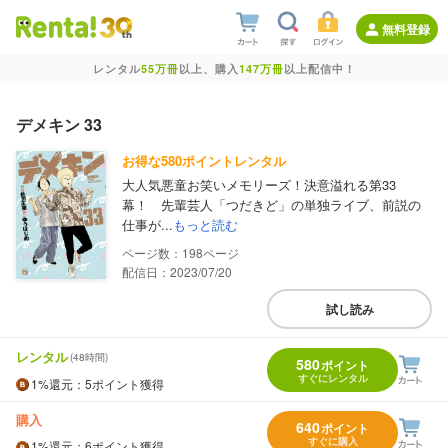
無料登録
レンタル
55万冊
以上、購入
147万冊
以上配信中！
デメキン 33
お得な580ポイントレンタル
大人気悪童お笑いメモリーズ！決意溢れる第33
幕！ 先輩芸人「つだきど」の単独ライブ、前説の
仕事が...
もっと読む
198
配信日：2023/07/20
試し読み
レンタル
(48時間)
580
ポイント
すぐにレンタル
1%
還元
：5ポイント獲得
購入
640
ポイント
すぐに購入
1%
還元
：6ポイント獲得