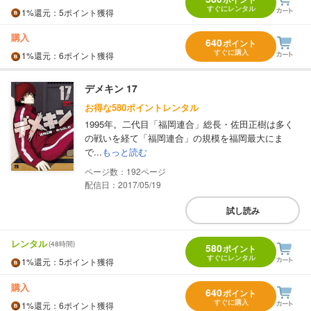
すぐにレンタル
1%
還元
：5ポイント獲得
購入
640
ポイント
すぐに購入
1%
還元
：6ポイント獲得
デメキン 17
お得な580ポイントレンタル
1995年。二代目「福岡連合」総長・佐田正樹は多く
の戦いを経て「福岡連合」の規模を福岡最大にま
で...
もっと読む
192
配信日：2017/05/19
試し読み
レンタル
(48時間)
580
ポイント
すぐにレンタル
1%
還元
：5ポイント獲得
購入
640
ポイント
すぐに購入
1%
還元
：6ポイント獲得