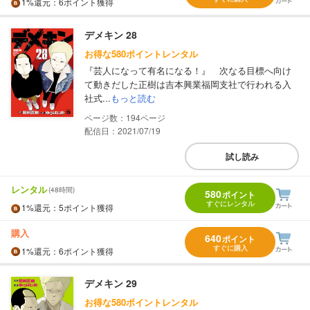
1%
還元
：6ポイント獲得
デメキン 28
お得な580ポイントレンタル
『芸人になって有名になる！』 次なる目標へ向け
て動きだした正樹は吉本興業福岡支社で行われる入
社式...
もっと読む
194
配信日：2021/07/19
試し読み
レンタル
(48時間)
580
ポイント
すぐにレンタル
1%
還元
：5ポイント獲得
購入
640
ポイント
すぐに購入
1%
還元
：6ポイント獲得
デメキン 29
お得な580ポイントレンタル