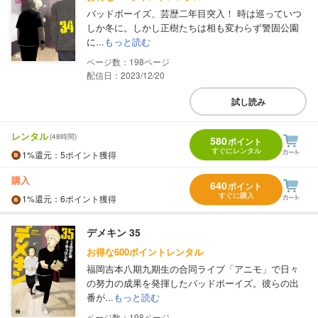
バッドボーイズ、芸歴二年目突入！ 時は巡っていつ
しか冬に。しかし正樹たちは相も変わらず警固公園
に...
もっと読む
198
配信日：2023/12/20
試し読み
レンタル
(48時間)
580
ポイント
すぐにレンタル
1%
還元
：5ポイント獲得
購入
640
ポイント
すぐに購入
1%
還元
：6ポイント獲得
デメキン 35
お得な600ポイントレンタル
福岡吉本八期九期生の合同ライブ「アニモ」で日々
の努力の成果を発揮したバッドボーイズ。彼らの出
番が...
もっと読む
198