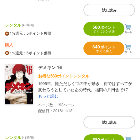
試し読み
レンタル
(48時間)
580
ポイント
すぐにレンタル
1%
還元
：5ポイント獲得
購入
640
ポイント
すぐに購入
1%
還元
：6ポイント獲得
デメキン 16
お得な580ポイントレンタル
1995年。慌ただしく世の中が動き、街ではすべてが
変わろうとしていたあの時代。福岡の片田舎で17...
もっと読む
192
配信日：2016/11/18
試し読み
レンタル
(48時間)
580
ポイント