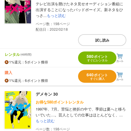
テレビ出演を懸けたネタ見せオーディション番組に
出演することになったバッドボーイズ。新ネタをひ
っさ...
もっと読む
198
配信日：2022/02/18
試し読み
レンタル
(48時間)
580
ポイント
すぐにレンタル
1%
還元
：5ポイント獲得
購入
640
ポイント
すぐに購入
1%
還元
：6ポイント獲得
デメキン 30
お得な580ポイントレンタル
1997年、7月。苦悩と挫折の中で、季節は夏へと移ろ
いでいた…。芸人としての仕事はほとんどなく、...
もっと読む
198