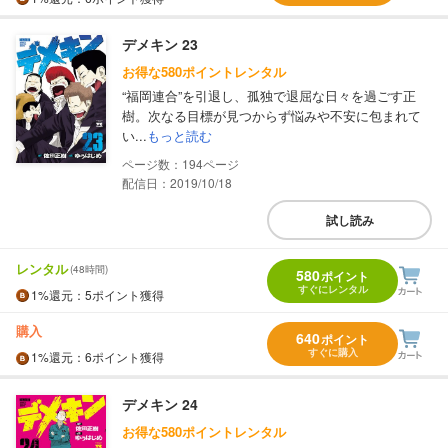
デメキン 23
お得な580ポイントレンタル
“福岡連合”を引退し、孤独で退屈な日々を過ごす正
樹。次なる目標が見つからず悩みや不安に包まれて
い...
もっと読む
194
配信日：2019/10/18
試し読み
レンタル
(48時間)
580
ポイント
すぐにレンタル
1%
還元
：5ポイント獲得
購入
640
ポイント
すぐに購入
1%
還元
：6ポイント獲得
デメキン 24
お得な580ポイントレンタル