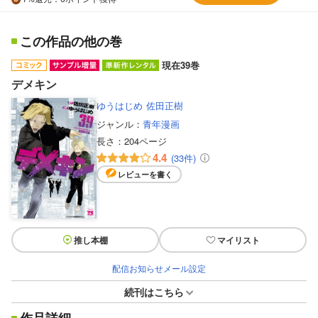
この作品の他の巻
現在39巻
デメキン
ゆうはじめ
佐田正樹
ジャンル：
青年漫画
長さ：
204ページ
4.4
(33件)
レビューを書く
推し本棚
マイリスト
配信お知らせメール設定
続刊はこちら