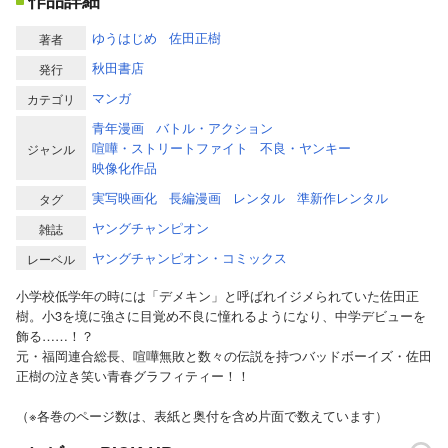
作品詳細
ゆうはじめ
佐田正樹
著者
秋田書店
発行
マンガ
カテゴリ
青年漫画
バトル・アクション
喧嘩・ストリートファイト
不良・ヤンキー
ジャンル
映像化作品
実写映画化
長編漫画
レンタル
準新作レンタル
タグ
ヤングチャンピオン
雑誌
ヤングチャンピオン・コミックス
レーベル
小学校低学年の時には「デメキン」と呼ばれイジメられていた佐田正
樹。小3を境に強さに目覚め不良に憧れるようになり、中学デビューを
飾る……！？
元・福岡連合総長、喧嘩無敗と数々の伝説を持つバッドボーイズ・佐田
正樹の泣き笑い青春グラフィティー！！
（※各巻のページ数は、表紙と奥付を含め片面で数えています）