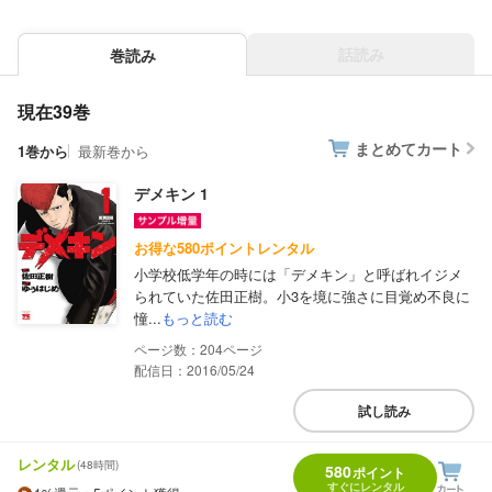
話読み
巻読み
現在39巻
まとめてカート
1巻から
最新巻から
デメキン 1
お得な580ポイントレンタル
小学校低学年の時には「デメキン」と呼ばれイジメ
られていた佐田正樹。小3を境に強さに目覚め不良に
憧...
もっと読む
204
配信日：2016/05/24
試し読み
レンタル
(48時間)
580
ポイント
すぐにレンタル