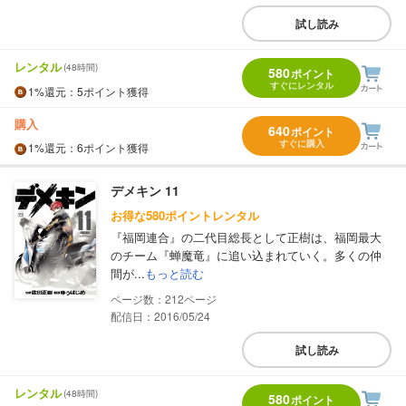
試し読み
レンタル
(48時間)
580
ポイント
すぐにレンタル
1%
還元
：5ポイント獲得
購入
640
ポイント
すぐに購入
1%
還元
：6ポイント獲得
デメキン 11
お得な580ポイントレンタル
『福岡連合』の二代目総長として正樹は、福岡最大
のチーム『蝉魔竜』に追い込まれていく。多くの仲
間が...
もっと読む
212
配信日：2016/05/24
試し読み
レンタル
(48時間)
580
ポイント