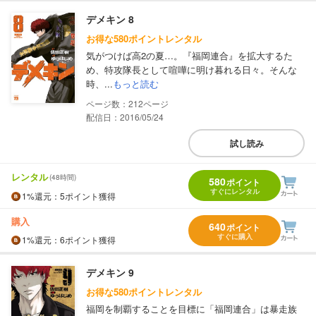
デメキン 8
お得な580ポイントレンタル
気がつけば高2の夏…。『福岡連合』を拡大するた
め、特攻隊長として喧嘩に明け暮れる日々。そんな
時、...
もっと読む
212
配信日：2016/05/24
試し読み
レンタル
(48時間)
580
ポイント
すぐにレンタル
1%
還元
：5ポイント獲得
購入
640
ポイント
すぐに購入
1%
還元
：6ポイント獲得
デメキン 9
お得な580ポイントレンタル
福岡を制覇することを目標に「福岡連合」は暴走族