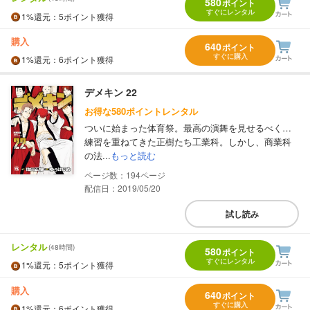
580
ポイント
すぐにレンタル
1%
還元
：5ポイント獲得
購入
640
ポイント
すぐに購入
1%
還元
：6ポイント獲得
デメキン 22
お得な580ポイントレンタル
ついに始まった体育祭。最高の演舞を見せるべく…
練習を重ねてきた正樹たち工業科。しかし、商業科
の法...
もっと読む
194
配信日：2019/05/20
試し読み
レンタル
(48時間)
580
ポイント
すぐにレンタル
1%
還元
：5ポイント獲得
購入
640
ポイント
すぐに購入
1%
還元
：6ポイント獲得