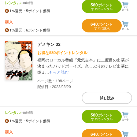
レンタル
(48時間)
580
ポイント
すぐにレンタル
1%
還元
：5ポイント獲得
購入
640
ポイント
すぐに購入
1%
還元
：6ポイント獲得
デメキン 32
お得な580ポイントレンタル
福岡のローカル番組『元気吉本』に二度目の出演が
決まったバッドボーイズ。久しぶりのテレビ出演に
燃え...
もっと読む
198
配信日：2023/03/20
試し読み
レンタル
(48時間)
580
ポイント
すぐにレンタル
1%
還元
：5ポイント獲得
購入
640
ポイント