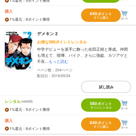
1%
還元
：5ポイント獲得
購入
640
ポイント
すぐに購入
1%
還元
：6ポイント獲得
デメキン 2
お得な580ポイントレンタル
中学デビューを派手に飾った佐田正樹と厚成。仲間
も増えて、喧嘩、バイク、さらに強盗、カツアゲと
不良...
もっと読む
204
配信日：2016/05/24
試し読み
レンタル
(48時間)
580
ポイント
すぐにレンタル
1%
還元
：5ポイント獲得
購入
640
ポイント
すぐに購入
1%
還元
：6ポイント獲得