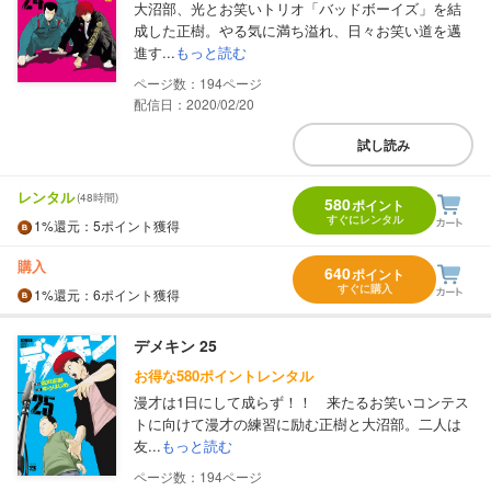
大沼部、光とお笑いトリオ「バッドボーイズ」を結
成した正樹。やる気に満ち溢れ、日々お笑い道を邁
進す...
もっと読む
194
配信日：2020/02/20
試し読み
レンタル
(48時間)
580
ポイント
すぐにレンタル
1%
還元
：5ポイント獲得
購入
640
ポイント
すぐに購入
1%
還元
：6ポイント獲得
デメキン 25
お得な580ポイントレンタル
漫才は1日にして成らず！！ 来たるお笑いコンテス
トに向けて漫才の練習に励む正樹と大沼部。二人は
友...
もっと読む
194