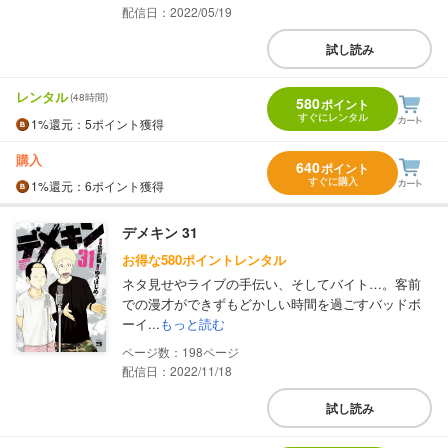
配信日：2022/05/19
試し読み
レンタル
(48時間)
580
ポイント
すぐにレンタル
1%
還元
：5ポイント獲得
購入
640
ポイント
すぐに購入
1%
還元
：6ポイント獲得
デメキン 31
お得な580ポイントレンタル
ネタ見せやライブの手伝い、そしてバイト…。客前
での漫才ができずもどかしい時間を過ごすバッドボ
ーイ...
もっと読む
198
配信日：2022/11/18
試し読み