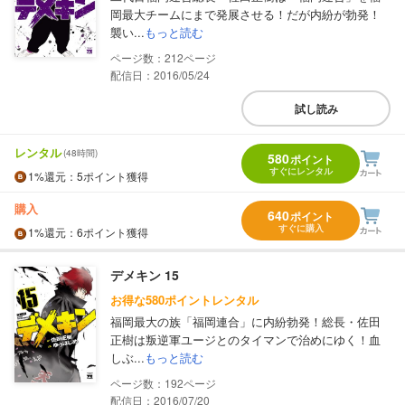
岡最大チームにまで発展させる！だが内紛が勃発！
襲い...
もっと読む
212
配信日：2016/05/24
試し読み
レンタル
(48時間)
580
ポイント
すぐにレンタル
1%
還元
：5ポイント獲得
購入
640
ポイント
すぐに購入
1%
還元
：6ポイント獲得
デメキン 15
お得な580ポイントレンタル
福岡最大の族「福岡連合」に内紛勃発！総長・佐田
正樹は叛逆軍ユージとのタイマンで治めにゆく！血
しぶ...
もっと読む
192
配信日：2016/07/20