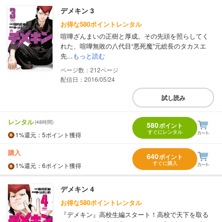
デメキン 3
お得な580ポイントレンタル
喧嘩ざんまいの正樹と厚成。その先頭を照らしてく
れた、喧嘩無敗の八代目“悪死魔”元総長のタカスエ
先...
もっと読む
212
配信日：2016/05/24
試し読み
レンタル
(48時間)
580
ポイント
すぐにレンタル
1%
還元
：5ポイント獲得
購入
640
ポイント
すぐに購入
1%
還元
：6ポイント獲得
デメキン 4
お得な580ポイントレンタル
『デメキン』高校生編スタート！高校で天下を取る