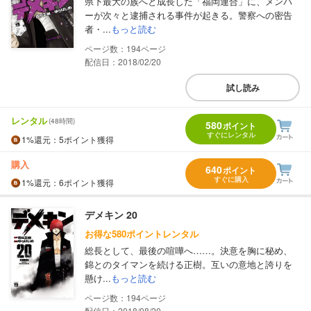
県下最大の族へと成長した「福岡連合」に、メンバ
ーが次々と逮捕される事件が起きる。警察への密告
者・...
もっと読む
194
配信日：2018/02/20
試し読み
レンタル
(48時間)
580
ポイント
すぐにレンタル
1%
還元
：5ポイント獲得
購入
640
ポイント
すぐに購入
1%
還元
：6ポイント獲得
デメキン 20
お得な580ポイントレンタル
総長として、最後の喧嘩へ……。決意を胸に秘め、
錦とのタイマンを続ける正樹。互いの意地と誇りを
懸け...
もっと読む
194
配信日：2018/08/20