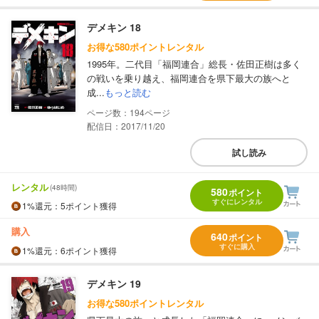
デメキン 18
お得な580ポイントレンタル
1995年。二代目「福岡連合」総長・佐田正樹は多く
の戦いを乗り越え、福岡連合を県下最大の族へと
成...
もっと読む
194
配信日：2017/11/20
試し読み
レンタル
(48時間)
580
ポイント
すぐにレンタル
1%
還元
：5ポイント獲得
購入
640
ポイント
すぐに購入
1%
還元
：6ポイント獲得
デメキン 19
お得な580ポイントレンタル