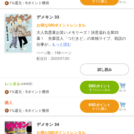
すぐに購入
1%
還元
：6ポイント獲得
デメキン 33
お得な580ポイントレンタル
大人気悪童お笑いメモリーズ！決意溢れる第33
幕！ 先輩芸人「つだきど」の単独ライブ、前説の
仕事が...
もっと読む
198
配信日：2023/07/20
試し読み
レンタル
(48時間)
580
ポイント
すぐにレンタル
1%
還元
：5ポイント獲得
購入
640
ポイント
すぐに購入
1%
還元
：6ポイント獲得
デメキン 34
お得な580ポイントレンタル