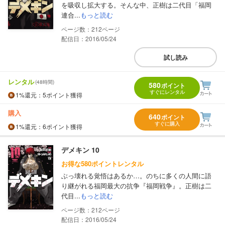
を吸収し拡大する。そんな中、正樹は二代目「福岡
連合...
もっと読む
212
配信日：2016/05/24
試し読み
レンタル
(48時間)
580
ポイント
すぐにレンタル
1%
還元
：5ポイント獲得
購入
640
ポイント
すぐに購入
1%
還元
：6ポイント獲得
デメキン 10
お得な580ポイントレンタル
ぶっ壊れる覚悟はあるか…。のちに多くの人間に語
り継がれる福岡最大の抗争『福岡戦争』。正樹は二
代目...
もっと読む
212
配信日：2016/05/24