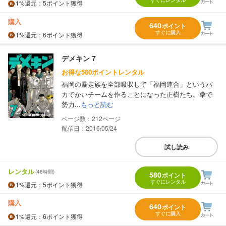
すぐにレンタル
1%
還元
：5ポイント獲得
購入
640
ポイント
すぐに購入
1%
還元
：6ポイント獲得
デメキン 7
お得な580ポイントレンタル
福岡の暴走族を全部吸収して「福岡連合」というバ
カでかいチームを作ることになった正樹たち。拳で
勢力...
もっと読む
212
配信日：2016/05/24
試し読み
レンタル
(48時間)
580
ポイント
すぐにレンタル
1%
還元
：5ポイント獲得
購入
640
ポイント
すぐに購入
1%
還元
：6ポイント獲得