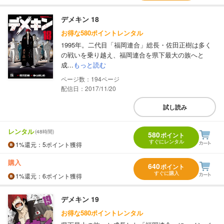
デメキン 18
お得な580ポイントレンタル
1995年。二代目「福岡連合」総長・佐田正樹は多く
の戦いを乗り越え、福岡連合を県下最大の族へと
成...
もっと読む
194
配信日：2017/11/20
試し読み
レンタル
(48時間)
580
ポイント
すぐにレンタル
1%
還元
：5ポイント獲得
購入
640
ポイント
すぐに購入
1%
還元
：6ポイント獲得
デメキン 19
お得な580ポイントレンタル