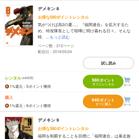
デメキン 8
お得な580ポイントレンタル
気がつけば高2の夏…。『福岡連合』を拡大するた
め、特攻隊長として喧嘩に明け暮れる日々。そんな
時、...
もっと読む
212
配信日：2016/05/24
試し読み
レンタル
(48時間)
580
ポイント
すぐにレンタル
1%
還元
：5ポイント獲得
購入
640
ポイント
すぐに購入
1%
還元
：6ポイント獲得
デメキン 9
お得な580ポイントレンタル
福岡を制覇することを目標に「福岡連合」は暴走族