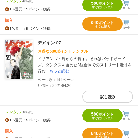
レンタル
(48時間)
580
ポイント
すぐにレンタル
1%
還元
：5ポイント獲得
購入
640
ポイント
すぐに購入
1%
還元
：6ポイント獲得
デメキン 27
お得な580ポイントレンタル
ドリアンズ・堤からの提案。それはバッドボーイ
ズ、ダンクスを含めた3組合同でのストリート漫才を
行お...
もっと読む
194
配信日：2021/04/20
試し読み
レンタル
(48時間)
580
ポイント
すぐにレンタル
1%
還元
：5ポイント獲得
購入
640
ポイント
すぐに購入