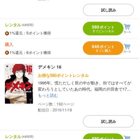
試し読み
レンタル
(48時間)
580
ポイント
すぐにレンタル
1%
還元
：5ポイント獲得
購入
640
ポイント
すぐに購入
1%
還元
：6ポイント獲得
デメキン 16
お得な580ポイントレンタル
1995年。慌ただしく世の中が動き、街ではすべてが
変わろうとしていたあの時代。福岡の片田舎で17...
もっと読む
192
配信日：2016/11/18
試し読み
レンタル
(48時間)
580
ポイント