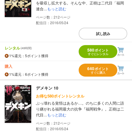
を吸収し拡大する。そんな中、正樹は二代目「福岡
連合...
もっと読む
212
配信日：2016/05/24
試し読み
レンタル
(48時間)
580
ポイント
すぐにレンタル
1%
還元
：5ポイント獲得
購入
640
ポイント
すぐに購入
1%
還元
：6ポイント獲得
デメキン 10
お得な580ポイントレンタル
ぶっ壊れる覚悟はあるか…。のちに多くの人間に語
り継がれる福岡最大の抗争『福岡戦争』。正樹は二
代目...
もっと読む
212
配信日：2016/05/24