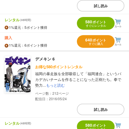
試し読み
レンタル
(48時間)
580
ポイント
すぐにレンタル
1%
還元
：5ポイント獲得
購入
640
ポイント
すぐに購入
1%
還元
：6ポイント獲得
デメキン 6
お得な580ポイントレンタル
福岡の暴走族を全部吸収して「福岡連合」というバ
カデカいチームを作ることになった正樹たち。拳で
勢力...
もっと読む
212
配信日：2016/05/24
試し読み
レンタル
(48時間)
580
ポイント