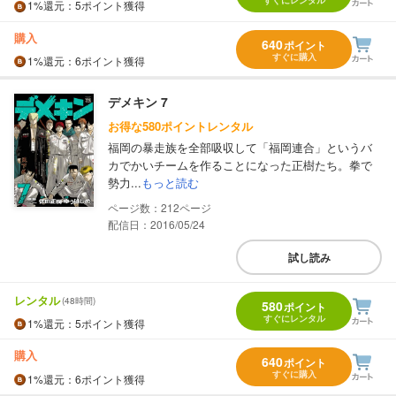
すぐにレンタル
1%
還元
：5ポイント獲得
購入
640
ポイント
すぐに購入
1%
還元
：6ポイント獲得
デメキン 7
お得な580ポイントレンタル
福岡の暴走族を全部吸収して「福岡連合」というバ
カでかいチームを作ることになった正樹たち。拳で
勢力...
もっと読む
212
配信日：2016/05/24
試し読み
レンタル
(48時間)
580
ポイント
すぐにレンタル
1%
還元
：5ポイント獲得
購入
640
ポイント
すぐに購入
1%
還元
：6ポイント獲得