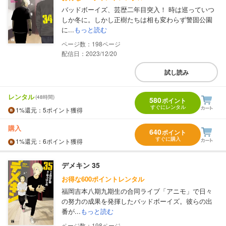
バッドボーイズ、芸歴二年目突入！ 時は巡っていつ
しか冬に。しかし正樹たちは相も変わらず警固公園
に...
もっと読む
198
配信日：2023/12/20
試し読み
レンタル
(48時間)
580
ポイント
すぐにレンタル
1%
還元
：5ポイント獲得
購入
640
ポイント
すぐに購入
1%
還元
：6ポイント獲得
デメキン 35
お得な600ポイントレンタル
福岡吉本八期九期生の合同ライブ「アニモ」で日々
の努力の成果を発揮したバッドボーイズ。彼らの出
番が...
もっと読む
198