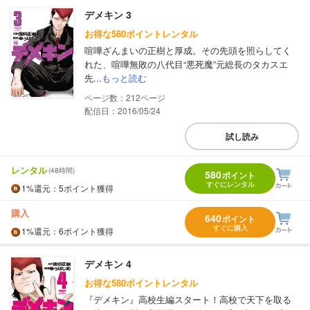
デメキン 3
お得な580ポイントレンタル
喧嘩ざんまいの正樹と厚成。その先頭を照らしてく
れた、喧嘩無敗の八代目“悪死魔”元総長のタカスエ
先...
もっと読む
212
配信日：2016/05/24
試し読み
レンタル
(48時間)
580
ポイント
すぐにレンタル
1%
還元
：5ポイント獲得
購入
640
ポイント
すぐに購入
1%
還元
：6ポイント獲得
デメキン 4
お得な580ポイントレンタル
『デメキン』高校生編スタート！高校で天下を取る