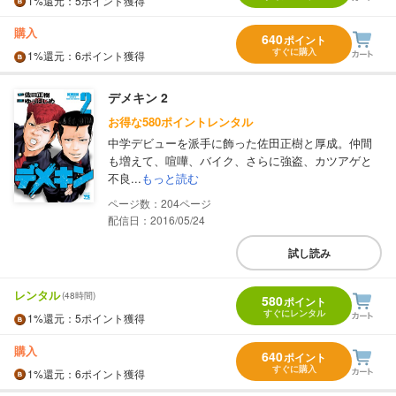
1%
還元
：5ポイント獲得
購入
640
ポイント
すぐに購入
1%
還元
：6ポイント獲得
デメキン 2
お得な580ポイントレンタル
中学デビューを派手に飾った佐田正樹と厚成。仲間
も増えて、喧嘩、バイク、さらに強盗、カツアゲと
不良...
もっと読む
204
配信日：2016/05/24
試し読み
レンタル
(48時間)
580
ポイント
すぐにレンタル
1%
還元
：5ポイント獲得
購入
640
ポイント
すぐに購入
1%
還元
：6ポイント獲得