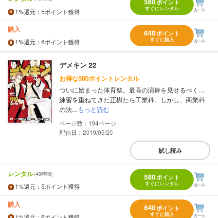
580
ポイント
すぐにレンタル
1%
還元
：5ポイント獲得
購入
640
ポイント
すぐに購入
1%
還元
：6ポイント獲得
デメキン 22
お得な580ポイントレンタル
ついに始まった体育祭。最高の演舞を見せるべく…
練習を重ねてきた正樹たち工業科。しかし、商業科
の法...
もっと読む
194
配信日：2019/05/20
試し読み
レンタル
(48時間)
580
ポイント
すぐにレンタル
1%
還元
：5ポイント獲得
購入
640
ポイント
すぐに購入
1%
還元
：6ポイント獲得