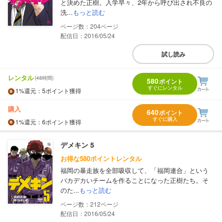
と決めた正樹。入学早々、2年から呼び出され不良の
洗...
もっと読む
204
配信日：2016/05/24
試し読み
レンタル
(48時間)
580
ポイント
すぐにレンタル
1%
還元
：5ポイント獲得
購入
640
ポイント
すぐに購入
1%
還元
：6ポイント獲得
デメキン 5
お得な580ポイントレンタル
福岡の暴走族を全部吸収して、「福岡連合」という
バカデカいチームを作ることになった正樹たち。そ
のた...
もっと読む
212
配信日：2016/05/24