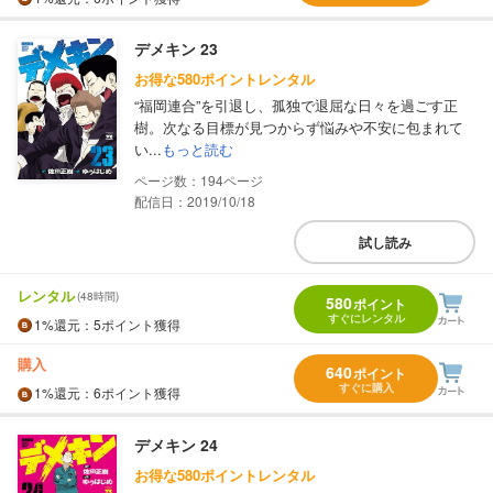
デメキン 23
お得な580ポイントレンタル
“福岡連合”を引退し、孤独で退屈な日々を過ごす正
樹。次なる目標が見つからず悩みや不安に包まれて
い...
もっと読む
194
配信日：2019/10/18
試し読み
レンタル
(48時間)
580
ポイント
すぐにレンタル
1%
還元
：5ポイント獲得
購入
640
ポイント
すぐに購入
1%
還元
：6ポイント獲得
デメキン 24
お得な580ポイントレンタル