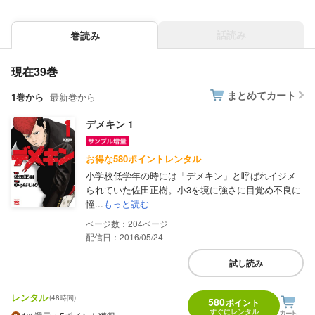
話読み
巻読み
現在39巻
まとめてカート
1巻から
最新巻から
デメキン 1
お得な580ポイントレンタル
小学校低学年の時には「デメキン」と呼ばれイジメ
られていた佐田正樹。小3を境に強さに目覚め不良に
憧...
もっと読む
204
配信日：2016/05/24
試し読み
レンタル
(48時間)
580
ポイント
すぐにレンタル