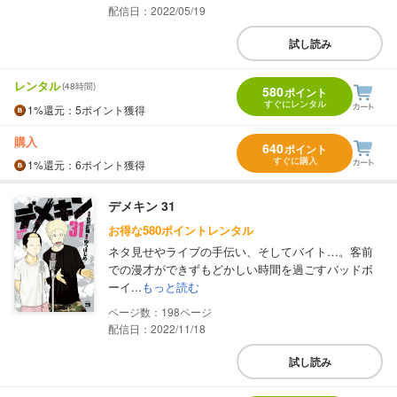
配信日：2022/05/19
試し読み
レンタル
(48時間)
580
ポイント
すぐにレンタル
1%
還元
：5ポイント獲得
購入
640
ポイント
すぐに購入
1%
還元
：6ポイント獲得
デメキン 31
お得な580ポイントレンタル
ネタ見せやライブの手伝い、そしてバイト…。客前
での漫才ができずもどかしい時間を過ごすバッドボ
ーイ...
もっと読む
198
配信日：2022/11/18
試し読み