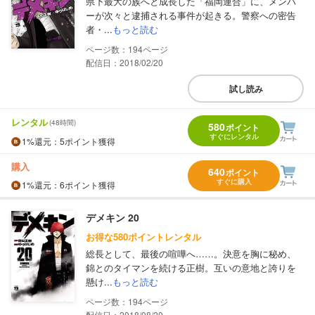
県下最大の族へと成長した「福岡連合」に、メンバ
ーが次々と逮捕される事件が起きる。警察への密告
者・...
もっと読む
194
配信日：2018/02/20
試し読み
レンタル
(48時間)
580
ポイント
すぐにレンタル
1%
還元
：5ポイント獲得
購入
640
ポイント
すぐに購入
1%
還元
：6ポイント獲得
デメキン 20
お得な580ポイントレンタル
総長として、最後の喧嘩へ……。決意を胸に秘め、
錦とのタイマンを続ける正樹。互いの意地と誇りを
懸け...
もっと読む
194
配信日：2018/08/20