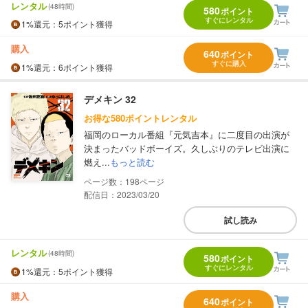
レンタル
(48時間)
580
ポイント
すぐにレンタル
1%
還元
：5ポイント獲得
購入
640
ポイント
すぐに購入
1%
還元
：6ポイント獲得
デメキン 32
お得な580ポイントレンタル
福岡のローカル番組『元気吉本』に二度目の出演が
決まったバッドボーイズ。久しぶりのテレビ出演に
燃え...
もっと読む
198
配信日：2023/03/20
試し読み
レンタル
(48時間)
580
ポイント
すぐにレンタル
1%
還元
：5ポイント獲得
購入
640
ポイント