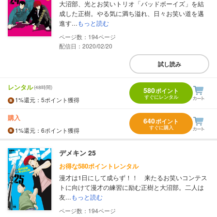
大沼部、光とお笑いトリオ「バッドボーイズ」を結
成した正樹。やる気に満ち溢れ、日々お笑い道を邁
進す...
もっと読む
194
配信日：2020/02/20
試し読み
レンタル
(48時間)
580
ポイント
すぐにレンタル
1%
還元
：5ポイント獲得
購入
640
ポイント
すぐに購入
1%
還元
：6ポイント獲得
デメキン 25
お得な580ポイントレンタル
漫才は1日にして成らず！！ 来たるお笑いコンテス
トに向けて漫才の練習に励む正樹と大沼部。二人は
友...
もっと読む
194