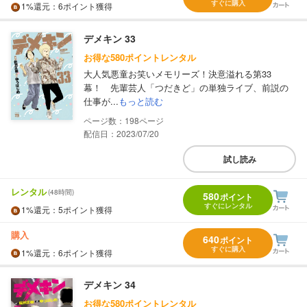
すぐに購入
1%
還元
：6ポイント獲得
デメキン 33
お得な580ポイントレンタル
大人気悪童お笑いメモリーズ！決意溢れる第33
幕！ 先輩芸人「つだきど」の単独ライブ、前説の
仕事が...
もっと読む
198
配信日：2023/07/20
試し読み
レンタル
(48時間)
580
ポイント
すぐにレンタル
1%
還元
：5ポイント獲得
購入
640
ポイント
すぐに購入
1%
還元
：6ポイント獲得
デメキン 34
お得な580ポイントレンタル