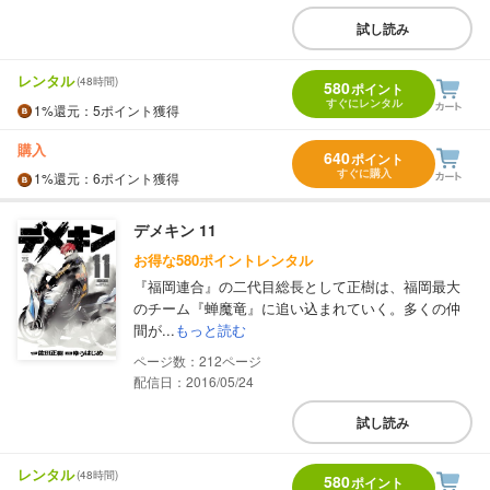
試し読み
レンタル
(48時間)
580
ポイント
すぐにレンタル
1%
還元
：5ポイント獲得
購入
640
ポイント
すぐに購入
1%
還元
：6ポイント獲得
デメキン 11
お得な580ポイントレンタル
『福岡連合』の二代目総長として正樹は、福岡最大
のチーム『蝉魔竜』に追い込まれていく。多くの仲
間が...
もっと読む
212
配信日：2016/05/24
試し読み
レンタル
(48時間)
580
ポイント