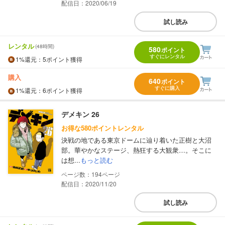
配信日：2020/06/19
試し読み
レンタル
(48時間)
580
ポイント
すぐにレンタル
1%
還元
：5ポイント獲得
購入
640
ポイント
すぐに購入
1%
還元
：6ポイント獲得
デメキン 26
お得な580ポイントレンタル
決戦の地である東京ドームに辿り着いた正樹と大沼
部。華やかなステージ、熱狂する大観衆…。そこに
は想...
もっと読む
194
配信日：2020/11/20
試し読み