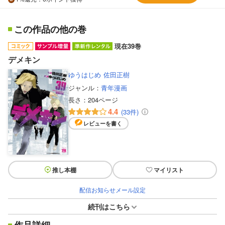
この作品の他の巻
現在39巻
デメキン
ゆうはじめ
佐田正樹
ジャンル：
青年漫画
長さ：
204ページ
4.4
(33件)
レビューを書く
推し本棚
マイリスト
配信お知らせメール設定
続刊はこちら