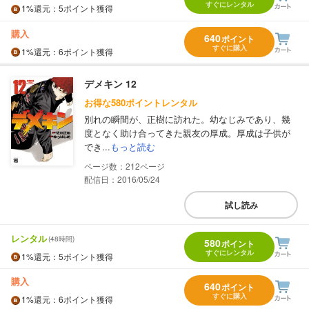
すぐにレンタル
1%
還元
：5ポイント獲得
購入
640
ポイント
すぐに購入
1%
還元
：6ポイント獲得
デメキン 12
お得な580ポイントレンタル
別れの瞬間が、正樹に訪れた。幼なじみであり、幾
度となく助け合ってきた親友の厚成。厚成は子供が
でき...
もっと読む
212
配信日：2016/05/24
試し読み
レンタル
(48時間)
580
ポイント
すぐにレンタル
1%
還元
：5ポイント獲得
購入
640
ポイント
すぐに購入
1%
還元
：6ポイント獲得