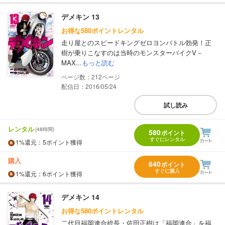
デメキン 13
お得な580ポイントレンタル
走り屋とのスピードキングゼロヨンバトル勃発！正
樹が乗りこなすのは当時のモンスターバイクV－
MAX...
もっと読む
212
配信日：2016/05/24
試し読み
レンタル
(48時間)
580
ポイント
すぐにレンタル
1%
還元
：5ポイント獲得
購入
640
ポイント
すぐに購入
1%
還元
：6ポイント獲得
デメキン 14
お得な580ポイントレンタル
二代目福岡連合総長・佐田正樹は「福岡連合」を福