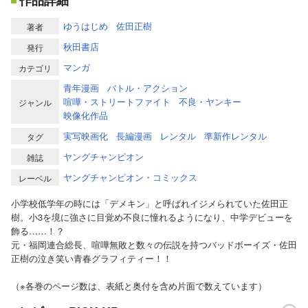
作品詳細
ゆうはじめ
佐田正樹
著者
秋田書店
発行
マンガ
カテゴリ
青年漫画
バトル・アクション
喧嘩・ストリートファイト
不良・ヤンキー
ジャンル
映像化作品
実写映画化
長編漫画
レンタル
準新作レンタル
タグ
ヤングチャンピオン
雑誌
ヤングチャンピオン・コミックス
レーベル
小学校低学年の時には「デメキン」と呼ばれイジメられていた佐田正
樹。小3を境に強さに目覚め不良に憧れるようになり、中学デビューを
飾る……！？
元・福岡連合総長、喧嘩無敗と数々の伝説を持つバッドボーイズ・佐田
正樹の泣き笑い青春グラフィティー！！
（※各巻のページ数は、表紙と奥付を含め片面で数えています）