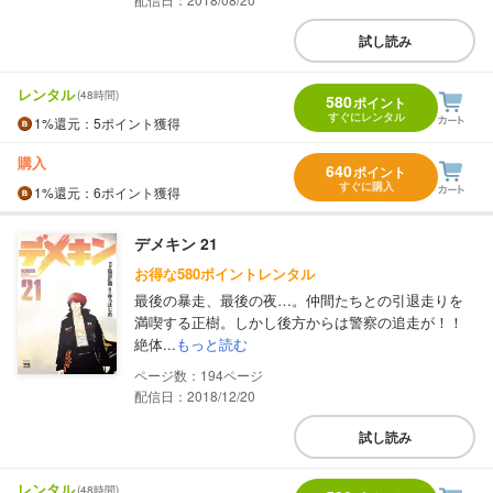
試し読み
レンタル
(48時間)
580
ポイント
すぐにレンタル
1%
還元
：5ポイント獲得
購入
640
ポイント
すぐに購入
1%
還元
：6ポイント獲得
デメキン 21
お得な580ポイントレンタル
最後の暴走、最後の夜…。仲間たちとの引退走りを
満喫する正樹。しかし後方からは警察の追走が！！
絶体...
もっと読む
194
配信日：2018/12/20
試し読み
レンタル
(48時間)