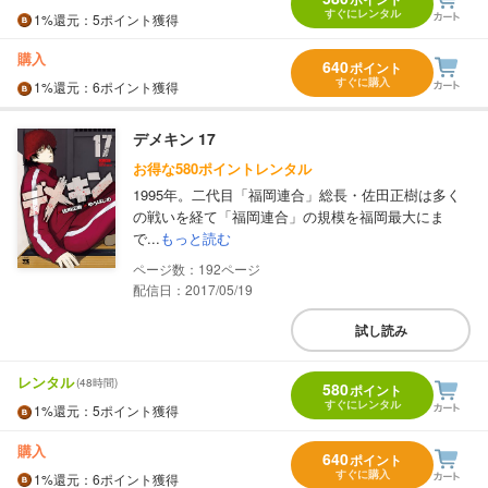
すぐにレンタル
1%
還元
：5ポイント獲得
購入
640
ポイント
すぐに購入
1%
還元
：6ポイント獲得
デメキン 17
お得な580ポイントレンタル
1995年。二代目「福岡連合」総長・佐田正樹は多く
の戦いを経て「福岡連合」の規模を福岡最大にま
で...
もっと読む
192
配信日：2017/05/19
試し読み
レンタル
(48時間)
580
ポイント
すぐにレンタル
1%
還元
：5ポイント獲得
購入
640
ポイント
すぐに購入
1%
還元
：6ポイント獲得