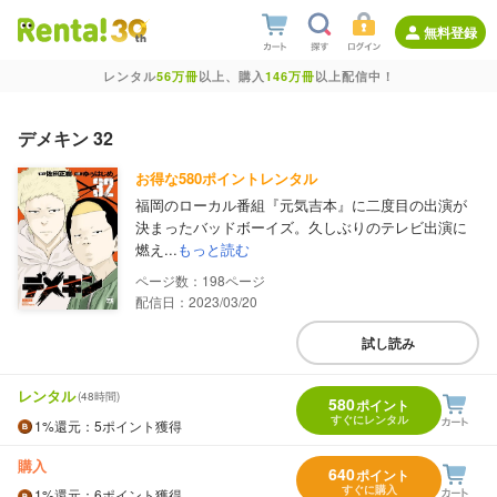
無料登録
レンタル
56万冊
以上、購入
146万冊
以上配信中！
デメキン 32
お得な580ポイントレンタル
福岡のローカル番組『元気吉本』に二度目の出演が
決まったバッドボーイズ。久しぶりのテレビ出演に
燃え...
もっと読む
198
配信日：2023/03/20
試し読み
レンタル
(48時間)
580
ポイント
すぐにレンタル
1%
還元
：5ポイント獲得
購入
640
ポイント
すぐに購入
1%
還元
：6ポイント獲得