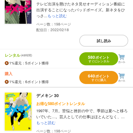
テレビ出演を懸けたネタ見せオーディション番組に
出演することになったバッドボーイズ。新ネタをひ
っさ...
もっと読む
198
配信日：2022/02/18
試し読み
レンタル
(48時間)
580
ポイント
すぐにレンタル
1%
還元
：5ポイント獲得
購入
640
ポイント
すぐに購入
1%
還元
：6ポイント獲得
デメキン 30
お得な580ポイントレンタル
1997年、7月。苦悩と挫折の中で、季節は夏へと移ろ
いでいた…。芸人としての仕事はほとんどなく、...
もっと読む
198