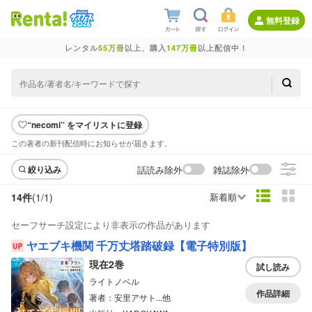
無料登録
レンタル
55万冊
以上、購入
147万冊
以上配信中！
“necomi” をマイリストに登録
この著者の新刊配信時にお知らせが届きます。
話読み除外
雑誌除外
絞り込み
14件
(1/
1
)
新着順
セーフサーチ設定により非表示の作品があります
ヤエブキ機関 千万丈塔踏破録【電子特別版】
現在2巻
試し読み
ライトノベル
作品詳細
著者：安里アサト...他