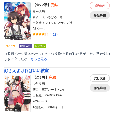
【全72話】
完結
1話
無料
青年漫画
作品詳細
著者：天乃ちはる...他
出版社：マイクロマガジン社
28ページ
（
162
）
マンガ｜話
（収録ページ数22ページ）かつて剣神と呼ばれた男がいた。己が剣の
頂きに立てたか…
もっと見る
顔さえよければいい教室
【全3巻】
完結
試し読み
少年漫画
作品詳細
著者：三河ごーすと...他
出版社：KADOKAWA
203ページ
1巻購入：680ポイント
マンガ｜巻