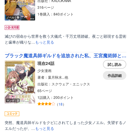
出版社：KADOKAWA
316ページ
1巻購入：840ポイント
ノベル｜巻
滅びの宿命から世界を救う大儀式・千万丈塔踏破。夜ごと顕現する霊術
と歯車が織りな…
もっと見る
ブラック魔道具師ギルドを追放された私、王宮魔術師として拾われる ～ホワイトな宮廷で、幸せな新生活を始めます！～（コミック）【分冊版】
現在24話
試し読み
少女漫画
作品詳細
著者：葉月秋水...他
出版社：スクウェア・エニックス
65ページ
1話購入：200ポイント
マンガ｜話
（
18
）
突然、魔道具師ギルドをクビにされてしまった少女ノエル。失望するノ
エルだったが、…
もっと見る