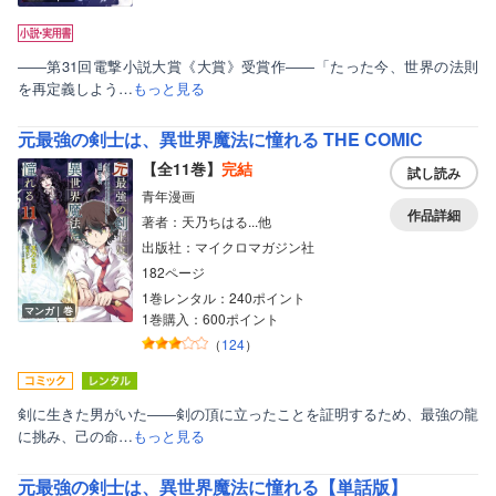
――第31回電撃小説大賞《大賞》受賞作――「たった今、世界の法則
を再定義しよう…
もっと見る
元最強の剣士は、異世界魔法に憧れる THE COMIC
【全11巻】
完結
試し読み
青年漫画
作品詳細
著者：天乃ちはる...他
出版社：マイクロマガジン社
182ページ
1巻レンタル：240ポイント
ボーイズラブ
マンガ｜巻
1巻購入：600ポイント
ティーンズラブ
（
124
）
美女・美少女
剣に生きた男がいた――剣の頂に立ったことを証明するため、最強の龍
女性写真集
に挑み、己の命…
もっと見る
元最強の剣士は、異世界魔法に憧れる【単話版】