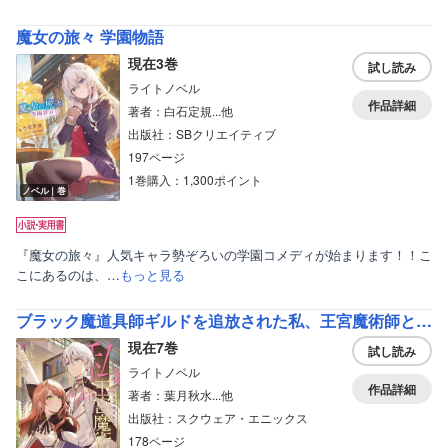
魔女の旅々 学園物語
現在3巻
試し読み
ライトノベル
作品詳細
著者：白石定規...他
出版社：SBクリエイティブ
197ページ
1巻購入：1,300ポイント
ノベル｜巻
『魔女の旅々』人気キャラ勢ぞろいの学園コメディが始まります！！こ
こにあるのは、…
もっと見る
ブラック魔道具師ギルドを追放された私、王宮魔術師として拾われる ～ホワイトな宮廷で、幸せな新生活を始めます！～
現在7巻
試し読み
ライトノベル
作品詳細
著者：葉月秋水...他
出版社：スクウェア・エニックス
178ページ