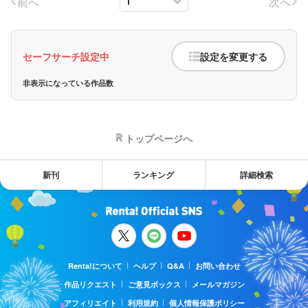
前へ
次へ
セーフサーチ設定中
設定を変更する
非表示になっている作品数
トップページへ
新刊
ランキング
詳細検索
Renta!について
ヘルプ
Q&A
お問い合わせ
作品リクエスト
ご意見ボックス
メールマガジン
アフィリエイト
利用規約
個人情報保護ポリシー