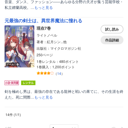
音楽、ダンス、ファッション――あらゆる分野の天才が集う芸能学校・
私立繚蘭高校。…
もっと見る
元最強の剣士は、異世界魔法に憧れる
現在7巻
試し読み
ライトノベル
作品詳細
著者：紅月シン...他
出版社：マイクロマガジン社
250ページ
1巻レンタル：480ポイント
ノベル｜巻
1巻購入：1,200ポイント
（
14
）
剣を極めし男は、最強の存在である龍神と戦いの果てに、その生涯を終
えた。死に間際…
もっと見る
14件
(
1
/
1
)