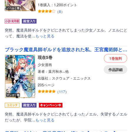
1巻購入：1,200ポイント
ノベル｜巻
（
8
）
突然、魔道具師ギルドをクビにされてしまった少女ノエル。ノエルにと
って、魔法を使…
もっと見る
ブラック魔道具師ギルドを追放された私、王宮魔術師として拾われる ～ホワイトな宮廷で、幸せな新生活を始めます！～（コミック）【デジタル版限定特典付き】
現在5巻
1巻
無料
少女漫画
作品詳細
著者：葉月秋水...他
出版社：スクウェア・エニックス
205ページ
（
117
）
マンガ｜巻
突然、魔道具師ギルドをクビにされてしまったノエル。失望するノエル
だったが、学院…
もっと見る