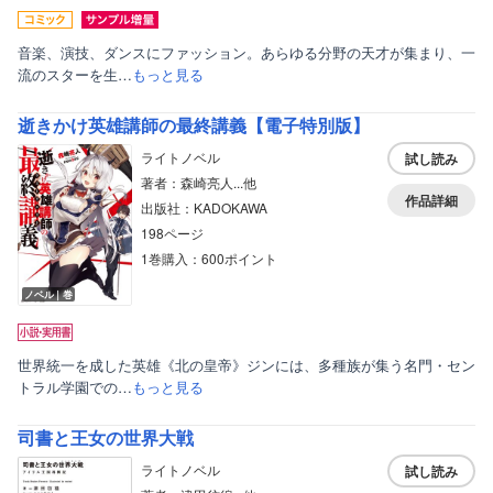
音楽、演技、ダンスにファッション。あらゆる分野の天才が集まり、一
流のスターを生…
もっと見る
逝きかけ英雄講師の最終講義【電子特別版】
ライトノベル
試し読み
著者：森崎亮人...他
作品詳細
出版社：KADOKAWA
198ページ
1巻購入：600ポイント
ノベル｜巻
世界統一を成した英雄《北の皇帝》ジンには、多種族が集う名門・セン
トラル学園での…
もっと見る
司書と王女の世界大戦
ライトノベル
試し読み