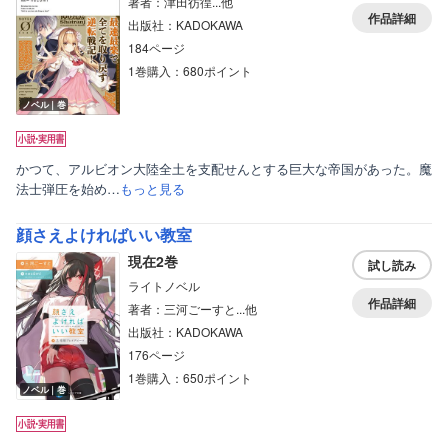
著者：津田彷徨...他
作品詳細
出版社：KADOKAWA
184ページ
1巻購入：680ポイント
ノベル｜巻
かつて、アルビオン大陸全土を支配せんとする巨大な帝国があった。魔
法士弾圧を始め…
もっと見る
顔さえよければいい教室
現在2巻
試し読み
ライトノベル
作品詳細
著者：三河ごーすと...他
出版社：KADOKAWA
176ページ
1巻購入：650ポイント
ノベル｜巻