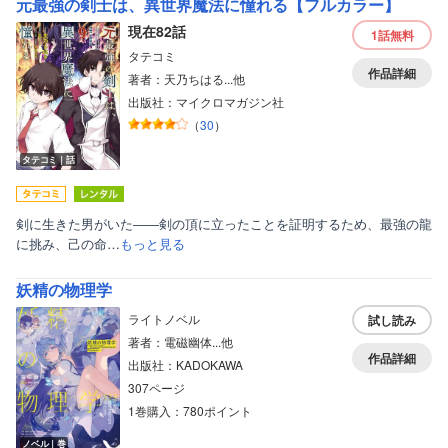
元最強の剣士は、異世界魔法に憧れる【フルカラー】
現在82話
1話
無料
タテコミ
作品詳細
著者：天乃ちはる...他
出版社：マイクロマガジン社
（
30
）
タテコミ｜話
剣に生きた男がいた――剣の頂に立ったことを証明するため、最強の龍
に挑み、己の命…
もっと見る
妖精の物理学
ライトノベル
試し読み
著者：電磁幽体...他
作品詳細
出版社：KADOKAWA
307ページ
1巻購入：780ポイント
ノベル｜巻