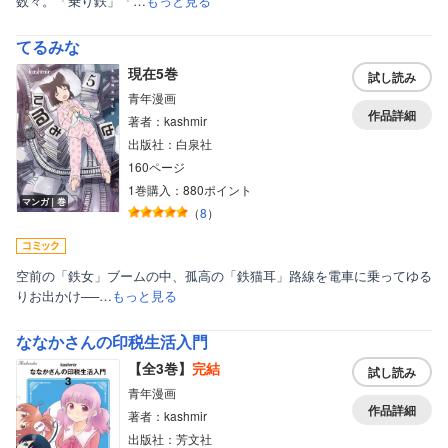
数々。「乗り鉄」「…
もっと見る
てるみな
現在5巻
試し読み
青年漫画
作品詳細
著者：kashmir
出版社：白泉社
160ページ
1巻購入：880ポイント
マンガ｜巻
（
8
）
空前の「鉄女」ブームの中、孤高の「鉄猫耳」路線を電車に乗ってゆる
りお出かけ──…
もっと見る
ななかさんの印税生活入門
【全3巻】
完結
試し読み
青年漫画
作品詳細
著者：kashmir
出版社：芳文社