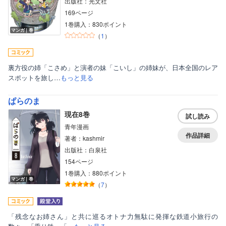
出版社：光文社
169ページ
1巻購入：830ポイント
マンガ｜巻
（
1
）
裏方役の姉「こさめ」と演者の妹「こいし」の姉妹が、日本全国のレア
スポットを旅し…
もっと見る
ぱらのま
現在8巻
試し読み
青年漫画
作品詳細
著者：kashmir
出版社：白泉社
154ページ
1巻購入：880ポイント
マンガ｜巻
（
7
）
「残念なお姉さん」と共に巡るオトナ力無駄に発揮な鉄道小旅行の