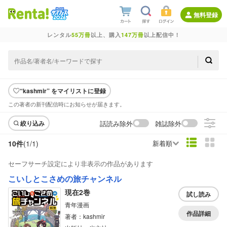
無料登録
レンタル
55万冊
以上、購入
147万冊
以上配信中！
“kashmir” をマイリストに登録
この著者の新刊配信時にお知らせが届きます。
話読み除外
雑誌除外
絞り込み
10件
(1/
1
)
新着順
セーフサーチ設定により非表示の作品があります
こいしとこさめの旅チャンネル
現在2巻
試し読み
青年漫画
作品詳細
著者：kashmir