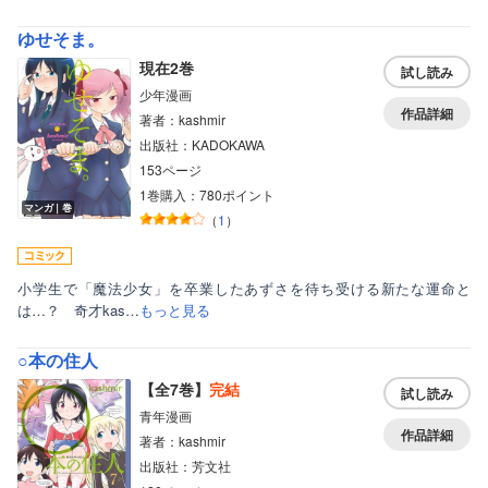
ゆせそま。
現在2巻
試し読み
少年漫画
作品詳細
著者：kashmir
出版社：KADOKAWA
ボーイズラブ
153ページ
1巻購入：780ポイント
ティーンズラブ
マンガ｜巻
（
1
）
美女・美少女
女性写真集
小学生で「魔法少女」を卒業したあずさを待ち受ける新たな運命と
は…？ 奇才kas…
もっと見る
○本の住人
【全7巻】
完結
試し読み
青年漫画
作品詳細
著者：kashmir
出版社：芳文社