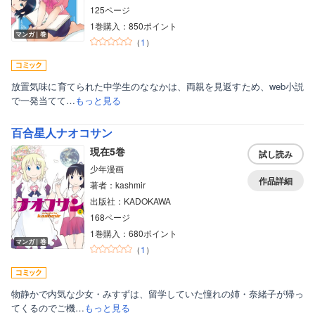
125ページ
1巻購入：850ポイント
マンガ｜巻
（
1
）
放置気味に育てられた中学生のななかは、両親を見返すため、web小説
で一発当てて…
もっと見る
百合星人ナオコサン
現在5巻
試し読み
少年漫画
作品詳細
著者：kashmir
出版社：KADOKAWA
168ページ
1巻購入：680ポイント
マンガ｜巻
（
1
）
物静かで内気な少女・みすずは、留学していた憧れの姉・奈緒子が帰っ
てくるのでご機…
もっと見る