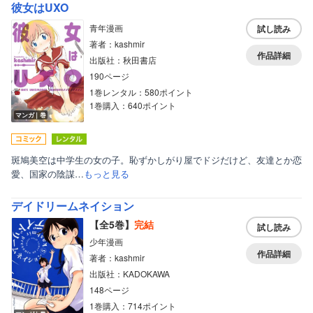
彼女はUXO
青年漫画
試し読み
著者：kashmir
作品詳細
出版社：秋田書店
190ページ
1巻レンタル：580ポイント
1巻購入：640ポイント
マンガ｜巻
斑鳩美空は中学生の女の子。恥ずかしがり屋でドジだけど、友達とか恋
愛、国家の陰謀…
もっと見る
デイドリームネイション
【全5巻】
完結
試し読み
少年漫画
作品詳細
著者：kashmir
出版社：KADOKAWA
148ページ
1巻購入：714ポイント