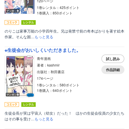
120ページ
1巻レンタル：425ポイント
マンガ｜巻
1巻購入：850ポイント
のりこは家事万能の小学四年生。兄は発禁寸前の奇本ばかりを著す絵本
作家。そんな困…
もっと見る
※生徒会がおいしくいただきました。
青年漫画
試し読み
著者：kashmir
作品詳細
出版社：秋田書店
174ページ
1巻レンタル：580ポイント
1巻購入：640ポイント
マンガ｜巻
生徒会長が実は宇宙人（幼女）だった！ ほかの生徒会役員の少女たち
はその事を受け…
もっと見る