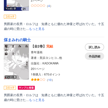
27ページ
（
4
）
マンガ｜話
男爵家の長男・ロルフは 知勇ともに優れた神童と呼ばれていた。十五
歳の時に受けた…
もっと見る
煤まみれの騎士
【全2巻】
完結
試し読み
青年漫画
作品詳細
著者：美浜ヨシヒコ...他
出版社：KADOKAWA
201ページ
1巻購入：670ポイント
マンガ｜巻
（
10
）
男爵家の長男・ロルフは 知勇ともに優れた神童と呼ばれていた。十五
歳の時に受けた…
もっと見る