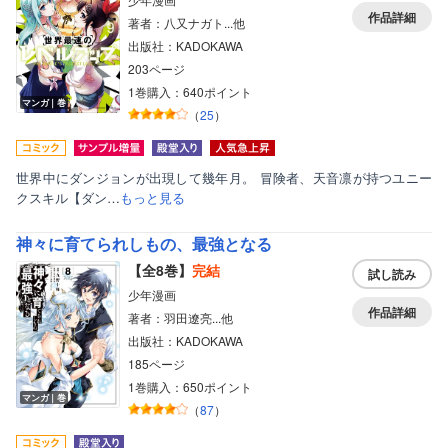
作品詳細
著者：八又ナガト...他
出版社：KADOKAWA
203ページ
1巻購入：640ポイント
マンガ｜巻
（
25
）
世界中にダンジョンが出現して幾年月。 冒険者、天音凛が持つユニー
クスキル【ダン…
もっと見る
神々に育てられしもの、最強となる
【全8巻】
完結
試し読み
少年漫画
作品詳細
著者：羽田遼亮...他
出版社：KADOKAWA
185ページ
1巻購入：650ポイント
マンガ｜巻
（
87
）