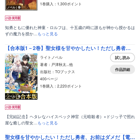
1巻購入：1,300ポイント
ノベル｜巻
知勇ともに優れた神童・ロルフは、十五歳の時に誰もが神から授かるは
ずの魔力を授か…
もっと見る
【合本版1－2巻】聖女様を甘やかしたい！ただし勇者、お前はダメだ
ライトノベル
試し読み
著者：戸津秋太...他
作品詳細
出版社：TOブックス
400ページ
1巻購入：2,220ポイント
ノベル｜巻
【完結記念】ヘタレなハイスペック神官（元暗殺者）×ドジっ子で照れ
屋な癒しの聖女…
もっと見る
聖女様を甘やかしたい！ただし勇者、お前はダメだ【電子書籍限定書き下ろしSS付き】