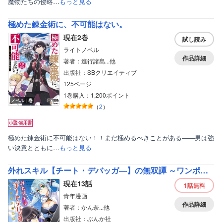
魔物たちの侵略…
もっと見る
極めた錬金術に、不可能はない。
現在2巻
試し読み
ライトノベル
作品詳細
著者：進行諸島...他
出版社：SBクリエイティブ
125ページ
1巻購入：1,200ポイント
ノベル｜巻
（
2
）
極めた錬金術に不可能はない！！まだ極めるべきことがある――男は強
い決意とともに…
もっと見る
外れスキル【チート・デバッガ―】の無双譚 ～ワンポチで世界を改変する～ コミック版（分冊版）
現在13話
1話
無料
青年漫画
作品詳細
著者：かん奈...他
出版社：ぶんか社