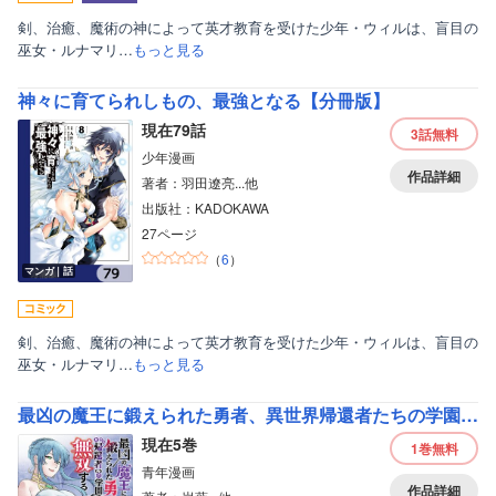
剣、治癒、魔術の神によって英才教育を受けた少年・ウィルは、盲目の
巫女・ルナマリ…
もっと見る
神々に育てられしもの、最強となる【分冊版】
現在79話
3話
無料
少年漫画
作品詳細
著者：羽田遼亮...他
出版社：KADOKAWA
27ページ
（
6
）
マンガ｜話
剣、治癒、魔術の神によって英才教育を受けた少年・ウィルは、盲目の
巫女・ルナマリ…
もっと見る
最凶の魔王に鍛えられた勇者、異世界帰還者たちの学園で無双する【電子単行本】
現在5巻
1巻
無料
青年漫画
作品詳細