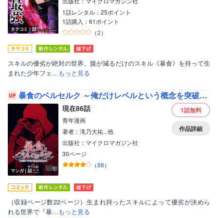
出版社：マイクロマガジン社
1話レンタル：25ポイント
1話購入：61ポイント
タテコミ｜話
（
2
）
スキルの優劣が絶対の世界。腹が減るだけのスキル《暴食》を持って生
まれた少年フェ…
もっと見る
暴食のベルセルク ～俺だけレベルという概念を突破する～【単話版】
現在86話
1話
無料
青年漫画
作品詳細
著者：滝乃大祐...他
出版社：マイクロマガジン社
30ページ
（
88
）
マンガ｜話
（収録ページ数22ページ）生まれ持ったスキルによって優劣が決めら
れる世界で『暴…
もっと見る