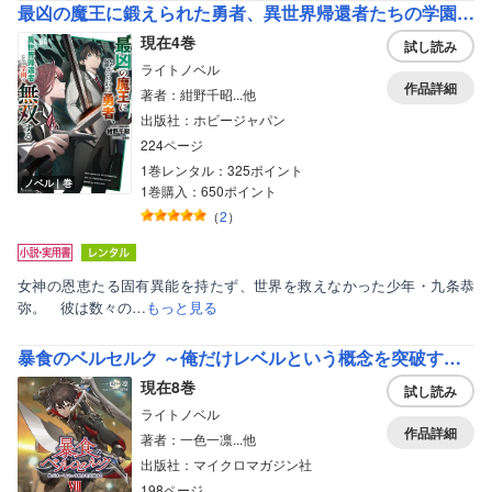
最凶の魔王に鍛えられた勇者、異世界帰還者たちの学園で無双する
現在4巻
試し読み
ライトノベル
作品詳細
著者：紺野千昭...他
出版社：ホビージャパン
224ページ
1巻レンタル：325ポイント
ノベル｜巻
1巻購入：650ポイント
（
2
）
女神の恩恵たる固有異能を持たず、世界を救えなかった少年・九条恭
弥。 彼は数々の…
もっと見る
暴食のベルセルク ～俺だけレベルという概念を突破する～
現在8巻
試し読み
ライトノベル
作品詳細
著者：一色一凛...他
出版社：マイクロマガジン社
198ページ