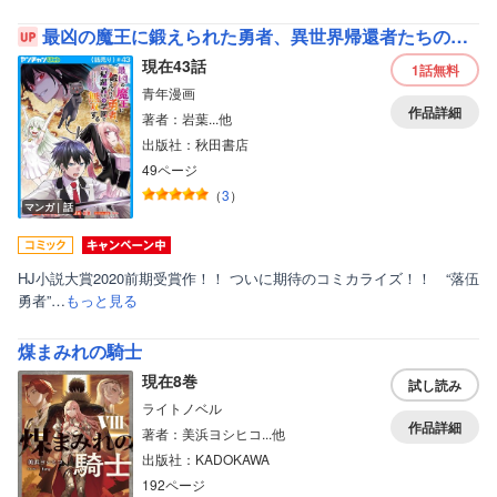
最凶の魔王に鍛えられた勇者、異世界帰還者たちの学園で無双する（話売り）
現在43話
1話
無料
青年漫画
作品詳細
著者：岩葉...他
出版社：秋田書店
49ページ
（
3
）
マンガ｜話
HJ小説大賞2020前期受賞作！！ ついに期待のコミカライズ！！ “落伍
勇者”…
もっと見る
煤まみれの騎士
現在8巻
試し読み
ライトノベル
作品詳細
著者：美浜ヨシヒコ...他
出版社：KADOKAWA
192ページ