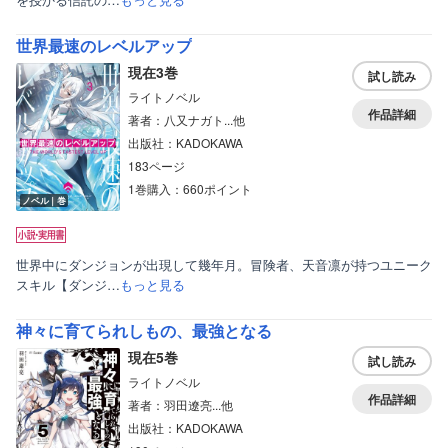
世界最速のレベルアップ
現在3巻
試し読み
ライトノベル
作品詳細
著者：八又ナガト...他
出版社：KADOKAWA
183ページ
1巻購入：660ポイント
ノベル｜巻
世界中にダンジョンが出現して幾年月。冒険者、天音凛が持つユニーク
スキル【ダンジ…
もっと見る
神々に育てられしもの、最強となる
現在5巻
試し読み
ライトノベル
作品詳細
著者：羽田遼亮...他
出版社：KADOKAWA