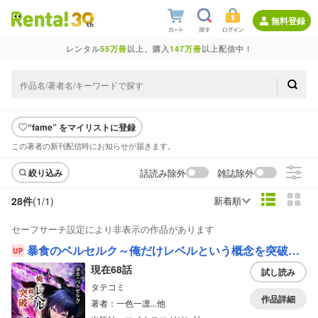
無料登録
レンタル
55万冊
以上、購入
147万冊
以上配信中！
“fame” をマイリストに登録
この著者の新刊配信時にお知らせが届きます。
話読み除外
雑誌除外
絞り込み
28件
(1/
1
)
新着順
セーフサーチ設定により非表示の作品があります
暴食のベルセルク～俺だけレベルという概念を突破して最強～【フルカラー】
現在68話
試し読み
タテコミ
作品詳細
著者：一色一凛...他