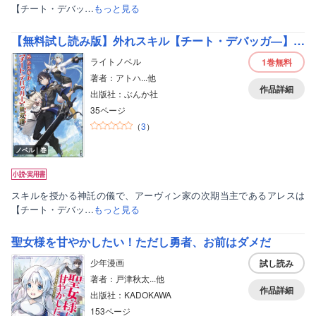
【チート・デバッ…
もっと見る
【無料試し読み版】外れスキル【チート・デバッガ―】の無双譚 ～ワンポチで世界を改変する～
ライトノベル
1巻
無料
著者：アトハ...他
作品詳細
出版社：ぶんか社
35ページ
（
3
）
ノベル｜巻
スキルを授かる神託の儀で、アーヴィン家の次期当主であるアレスは
【チート・デバッ…
もっと見る
聖女様を甘やかしたい！ただし勇者、お前はダメだ
少年漫画
試し読み
著者：戸津秋太...他
作品詳細
出版社：KADOKAWA
153ページ