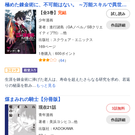
極めた錬金術に、不可能はない。 ～万能スキルで異世界無双～【デジタル版限定特典付き】
【全3巻】
完結
試し読み
少年漫画
作品詳細
著者：進行諸島（GAノベル／SBクリエ
イティブ刊）...他
出版社：スクウェア・エニックス
169ページ
マンガ｜巻
1巻購入：600ポイント
（
64
）
生涯を錬金術に捧げた老人は、寿命を超えたさらなる研究を求め、若返
りの秘薬を飲み…
もっと見る
煤まみれの騎士【分冊版】
現在21話
3話
無料
青年漫画
作品詳細
著者：美浜ヨシヒコ...他
出版社：KADOKAWA