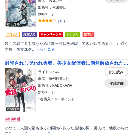
著者：岩葉...他
出版社：秋田書店
208ページ
（
18
）
マンガ｜巻
数々の異世界を救うために魔王討伐を経験してきた転生勇者たちが通う
学校、国立ユグ…
もっと見る
封印されし呪われ勇者、美少女配信者に偶然解放されたついでに無双して大バズり
ライトノベル
試し読み
著者：恒例行事...他
作品詳細
出版社：KADOKAWA
210ページ
1巻購入：780ポイント
ノベル｜巻
かつて、人類で最も多くの同胞を救った最強の男・勇人は、地底からの