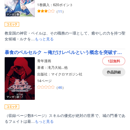
1巻購入：620ポイント
（
11
）
マンガ｜巻
教皇国の神官・ベイルは、その職務の一環として、癒やしの力を持つ聖
女候補・ルナを…
もっと見る
暴食のベルセルク ～俺だけレベルという概念を突破する～ 第0話【プロローグ版】
青年漫画
1話
無料
著者：滝乃大祐...他
作品詳細
出版社：マイクロマガジン社
14ページ
（
46
）
マンガ｜話
（収録ページ数8ページ）スキルの優劣が絶対の世界で、城の門番であ
るフェイトは最…
もっと見る