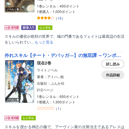
1巻レンタル：400ポイント
ノベル｜巻
1巻購入：1,000ポイント
（
16
）
スキルの優劣が絶対の世界で、城の門番であるフェイトは最底辺の生活
をしいられてい…
もっと見る
外れスキル【チート・デバッガ―】の無双譚 ～ワンポチで世界を改変する～ 【電子限定SS付】
現在2巻
試し読み
ライトノベル
作品詳細
著者：アトハ...他
出版社：ぶんか社
212ページ
1巻レンタル：650ポイント
ノベル｜巻
1巻購入：1,300ポイント
（
1
）
スキルを授かる神託の儀で、アーヴィン家の次期当主であるアレスは