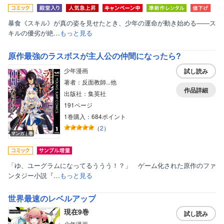
暴食《スキル》が真の姿を見せたとき、少年の運命が動き始める――ス
キルの優劣が絶…
もっと見る
原作最強のラスボスが主人公の仲間になったら?
少年漫画
試し読み
著者：反面教師...他
作品詳細
出版社：集英社
191ページ
1巻購入：684ポイント
（
2
）
マンガ｜巻
「ゆ、ユーグラムになってるううう！？」 ゲーム化された原作のファ
ンタジー小説『…
もっと見る
世界最速のレベルアップ
現在9巻
試し読み
少年漫画