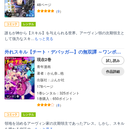
48ページ
（
9
）
マンガ｜話
ボーイズラブ
誰もが神から【スキル】を与えられる世界。アーヴィン領の次期領主と
ティーンズラブ
して強力なスキ…
もっと見る
美女・美少女
外れスキル【チート・デバッガ―】の無双譚 ～ワンポチで世界を改変する～ コミック版
女性写真集
現在2巻
試し読み
青年漫画
作品詳細
著者：かん奈...他
出版社：ぶんか社
178ページ
1巻レンタル：325ポイント
マンガ｜巻
1巻購入：650ポイント
（
8
）
領地を治めるアーヴィン家の次期領主であったアレス。しかし、スキル
を授かる信託の…
もっと見る