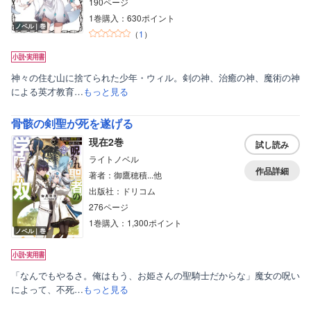
190ページ
1巻購入：630ポイント
ノベル｜巻
（
1
）
神々の住む山に捨てられた少年・ウィル。剣の神、治癒の神、魔術の神
による英才教育…
もっと見る
骨骸の剣聖が死を遂げる
現在2巻
試し読み
ライトノベル
作品詳細
著者：御鷹穂積...他
出版社：ドリコム
276ページ
1巻購入：1,300ポイント
ノベル｜巻
「なんでもやるさ。俺はもう、お姫さんの聖騎士だからな」魔女の呪い
によって、不死…
もっと見る