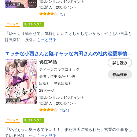
1話レンタル：140ポイント
マンガ｜話
1話購入：200ポイント
（
5
）
「ゆっくり触らせて、気持ちいいことしかしないから」やさしい言葉と
は裏腹に、強引…
もっと見る
エッチな小西さんと陰キャラな内田さんの社内恋愛事情～地味な経理男子の身体はXLサイズでガテン並み！？～【分冊版】
現在36話
試し読み
ティーンズラブコミック
作品詳細
著者：竹中ゆかり...他
出版社：笠倉出版社
28ページ
1話レンタル：140ポイント
マンガ｜話
1話購入：200ポイント
（
124
）
「やだぁッ…奥っきてる…！！」また彼氏に振られた。営業の仕事をし
ている私は、セ…
もっと見る