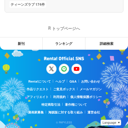
ティーンズラブ 174件
トップページへ
新刊
ランキング
詳細検索
Renta!について
ヘルプ
Q&A
お問い合わせ
作品リクエスト
ご意見ボックス
メールマガジン
アフィリエイト
利用規約
個人情報保護ポリシー
特定商取引法
著作権について
漫画家募集
海賊版に対する取り組み
運営会社
© PAPYLESS