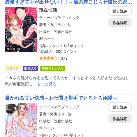
最愛すぎて手が出せない！！～歳の差こじらせ彼氏の密かな独占欲～【分冊版】
現在13話
試し読み
ティーンズラブコミック
作品詳細
著者：丸井テン...他
出版社：笠倉出版社
30ページ
1話レンタル：140ポイント
マンガ｜話
1話購入：200ポイント
（
32
）
「今さら逃げられると思ってるのか」ずっとずっと大好きだった人は、
私が何度絶頂し…
もっと見る
暴かれる甘い快感～お仕置き剃毛でとろとろ溺愛～
ティーンズラブコミック
試し読み
著者：海槻よき...他
作品詳細
出版社：笠倉出版社
30ページ
1巻レンタル：140ポイント