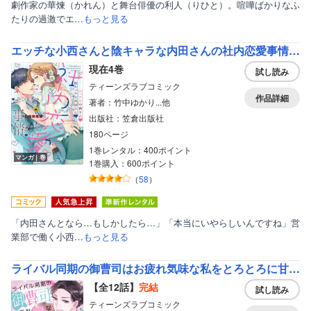
劇作家の華煉（かれん）と舞台俳優の利人（りひと）。喧嘩ばかりなふ
たりの過激でエ…
もっと見る
エッチな小西さんと陰キャラな内田さんの社内恋愛事情【特典付き】【コミックス版】
現在4巻
試し読み
ティーンズラブコミック
作品詳細
著者：竹中ゆかり...他
出版社：笠倉出版社
180ページ
1巻レンタル：400ポイント
マンガ｜巻
1巻購入：600ポイント
（
58
）
「内田さんとなら…もしかしたら…」「本当にいやらしいんですね」営
業部で働く小西…
もっと見る
ライバル同期の御曹司はお疲れ気味な私をとろとろに甘やかしたい～ハグからベッドの上まで～【分冊版】
【全12話】
完結
試し読み
ティーンズラブコミック