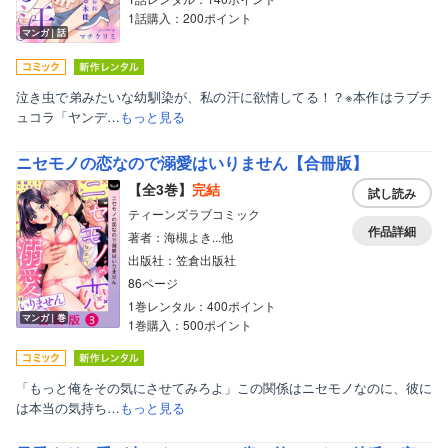
1話購入：200ポイント
マンガ｜話
泣き虫で弟みたいな幼馴染が、私の汗に欲情してる！？※本作はラブチ
ュコラ「ヤンデ…
もっと見る
ニセモノの恋なので溺愛はいりません【合冊版】
【全3巻】
完結
試し読み
ティーンズラブコミック
作品詳細
著者：海槻よき...他
出版社：笠倉出版社
86ページ
1巻レンタル：400ポイント
マンガ｜巻
1巻購入：500ポイント
「もっと俺をその気にさせてみろよ」この関係はニセモノなのに、彼に
は本当の気持ち…
もっと見る