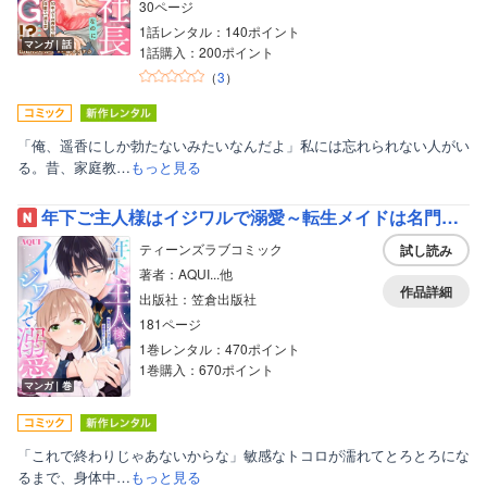
30ページ
1話レンタル：140ポイント
マンガ｜話
1話購入：200ポイント
（
3
）
「俺、遥香にしか勃たないみたいなんだよ」私には忘れられない人がい
る。昔、家庭教…
もっと見る
年下ご主人様はイジワルで溺愛～転生メイドは名門貴族の夜伽を命じられました～【Renta！限定描き下ろし付き電子単行本】
ティーンズラブコミック
試し読み
著者：AQUI...他
作品詳細
出版社：笠倉出版社
181ページ
1巻レンタル：470ポイント
1巻購入：670ポイント
マンガ｜巻
「これで終わりじゃあないからな」敏感なトコロが濡れてとろとろにな
るまで、身体中…
もっと見る