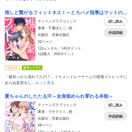
推しと繋がるフィットネス！～とろハメ指導はマットの上で～
ティーンズラブコミック
試し読み
著者：千夏ぽんこ...他
作品詳細
出版社：笠倉出版社
32ページ
1話レンタル：140ポイント
1話購入：200ポイント
マンガ｜話
「最初っから濡れてたの？」イケメントレーナーとの密着ストレッチに
あらぬ妄想をし…
もっと見る
夏ちゃんのしたたる汗～全身舐められ零れる本能～
ティーンズラブコミック
試し読み
著者：マチクリミ...他
作品詳細
出版社：笠倉出版社
38ページ
1話レンタル：140ポイント