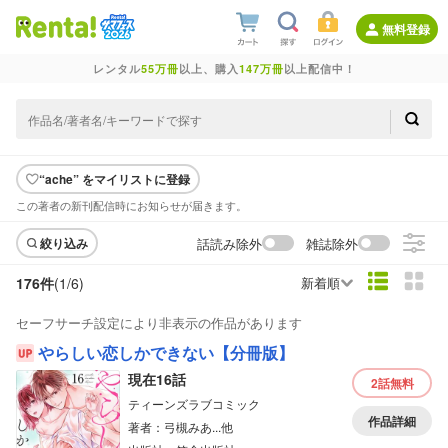
無料登録
レンタル
55万冊
以上、購入
147万冊
以上配信中！
“ache” をマイリストに登録
この著者の新刊配信時にお知らせが届きます。
話読み除外
雑誌除外
絞り込み
176件
(1/
6
)
新着順
セーフサーチ設定により非表示の作品があります
やらしい恋しかできない【分冊版】
現在16話
2話
無料
ティーンズラブコミック
作品詳細
著者：弓槻みあ...他