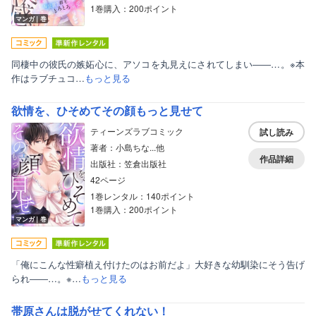
1巻購入：200ポイント
マンガ｜巻
同棲中の彼氏の嫉妬心に、アソコを丸見えにされてしまい――…。※本
作はラブチュコ…
もっと見る
欲情を、ひそめてその顔もっと見せて
ティーンズラブコミック
試し読み
著者：小島ちな...他
作品詳細
出版社：笠倉出版社
42ページ
1巻レンタル：140ポイント
1巻購入：200ポイント
マンガ｜巻
「俺にこんな性癖植え付けたのはお前だよ」大好きな幼馴染にそう告げ
られ――…。※…
もっと見る
帯原さんは脱がせてくれない！