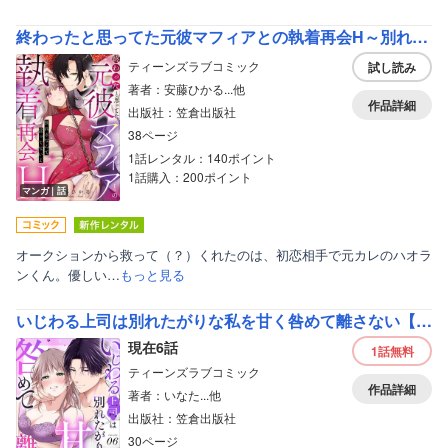
終わったと思ってた元彼マフィアとの執着再会H～別れるなんて言ってないよ～
ティーンズラブコミック
試し読み
著者：安藤ひかる...他
作品詳細
出版社：笠倉出版社
38ページ
1話レンタル：140ポイント
1話購入：200ポイント
マンガ｜話
オークションから救って（？）くれたのは、初恋相手で元カレのハオラ
ンくん。優しい…
もっと見る
いじわる上司は別れたがりな私を甘く咎めて離さない【分冊版】
現在6話
1話
無料
ティーンズラブコミック
作品詳細
著者：いなた...他
出版社：笠倉出版社
30ページ