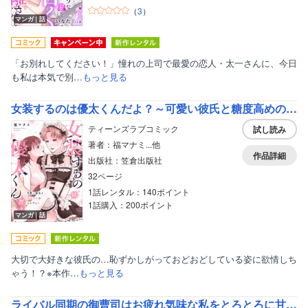
（
3
）
マンガ｜話
「お別れしてください！」憧れの上司で最愛の恋人・太一さんに、今日
も私は本気で別…
もっと見る
女装するのは優太くんだよ？～可愛い彼氏と糖度高めのコスプレH～
ティーンズラブコミック
試し読み
著者：福マナミ...他
作品詳細
出版社：笠倉出版社
32ページ
1話レンタル：140ポイント
1話購入：200ポイント
マンガ｜話
大切で大好きな彼氏の…恥ずかしがっておどおどしている姿に欲情しち
ゃう！？※本作…
もっと見る
ライバル同期の御曹司はお疲れ気味な私をとろとろに甘やかしたい【特典付き】【コミックス版】