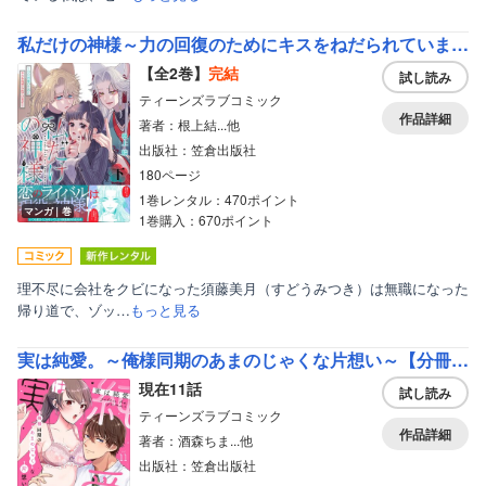
私だけの神様～力の回復のためにキスをねだられています～【Renta！限定描き下ろし付き電子単行本】
【全2巻】
完結
試し読み
ティーンズラブコミック
作品詳細
著者：根上結...他
出版社：笠倉出版社
180ページ
1巻レンタル：470ポイント
マンガ｜巻
1巻購入：670ポイント
理不尽に会社をクビになった須藤美月（すどうみつき）は無職になった
帰り道で、ゾッ…
もっと見る
実は純愛。～俺様同期のあまのじゃくな片想い～【分冊版】
現在11話
試し読み
ティーンズラブコミック
作品詳細
著者：酒森ちま...他
出版社：笠倉出版社