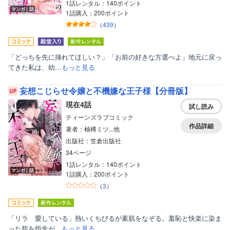
1話レンタル：140ポイント
マンガ｜話
1話購入：200ポイント
（
439
）
「どっちを先に挿れてほしい？」「お前の好きな方選べよ」地元に戻っ
てきた私は、幼…
もっと見る
妄想こじらせ令嬢と不機嫌な王子様【分冊版】
現在4話
試し読み
ティーンズラブコミック
作品詳細
著者：柚稀ミツ...他
出版社：笠倉出版社
34ページ
1話レンタル：140ポイント
マンガ｜話
1話購入：200ポイント
（
3
）
「リラ 愛している」熱いくちびるが素肌をなぞる。羞恥と快楽に染ま
った肌を指先が…
もっと見る