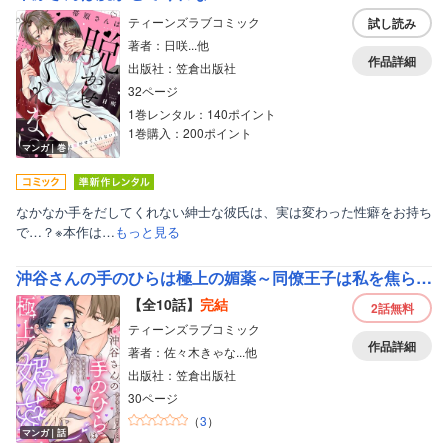
ティーンズラブコミック
試し読み
著者：日咲...他
作品詳細
出版社：笠倉出版社
32ページ
1巻レンタル：140ポイント
1巻購入：200ポイント
マンガ｜巻
なかなか手をだしてくれない紳士な彼氏は、実は変わった性癖をお持ち
で…？※本作は…
もっと見る
沖谷さんの手のひらは極上の媚薬～同僚王子は私を焦らして甘やかす～【分冊版】
【全10話】
完結
2話
無料
ティーンズラブコミック
作品詳細
著者：佐々木きゃな...他
出版社：笠倉出版社
30ページ
（
3
）
マンガ｜話