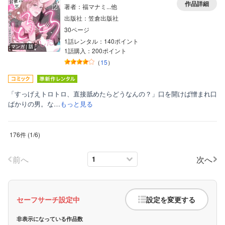
作品詳細
著者：福マナミ...他
出版社：笠倉出版社
30ページ
1話レンタル：140ポイント
マンガ｜話
1話購入：200ポイント
（
15
）
「すっげえトロトロ、直接舐めたらどうなんの？」口を開けば憎まれ口
ばかりの男。な…
もっと見る
176件
(
1
/
6
)
前へ
次へ
セーフサーチ設定中
設定を変更する
非表示になっている作品数