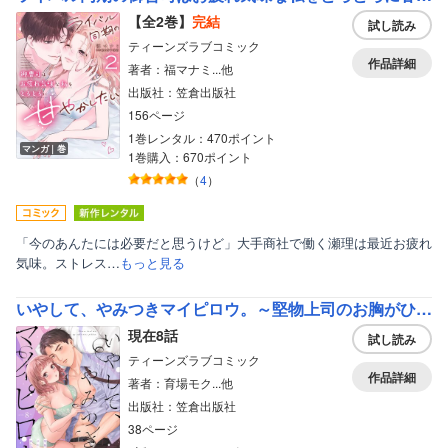
【全2巻】
完結
試し読み
ティーンズラブコミック
作品詳細
著者：福マナミ...他
出版社：笠倉出版社
156ページ
1巻レンタル：470ポイント
マンガ｜巻
1巻購入：670ポイント
（
4
）
「今のあんたには必要だと思うけど」大手商社で働く瀬理は最近お疲れ
気味。ストレス…
もっと見る
いやして、やみつきマイピロウ。～堅物上司のお胸がひかえめにいって神でした～【分冊版】
現在8話
試し読み
ティーンズラブコミック
作品詳細
著者：育場モク...他
出版社：笠倉出版社
38ページ