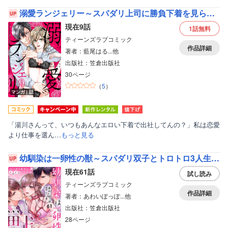
溺愛ランジェリー～スパダリ上司に勝負下着を見られたら淫靡な恋が始まった～【分冊版】
現在9話
1話
無料
ティーンズラブコミック
作品詳細
著者：藍尾はる...他
出版社：笠倉出版社
30ページ
（
5
）
マンガ｜話
「湯川さんって、いつもあんなエロい下着で出社してんの？」私は恋愛
より仕事を選ん…
もっと見る
幼馴染は一卵性の獣～スパダリ双子とトロトロ3人生活～【分冊版】
現在61話
試し読み
ティーンズラブコミック
作品詳細
著者：あわいぽっぽ...他
出版社：笠倉出版社
28ページ