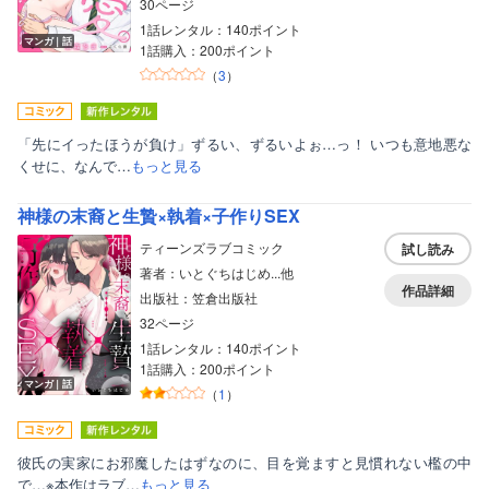
ボーイズラブ
30ページ
1話レンタル：140ポイント
ティーンズラブ
マンガ｜話
1話購入：200ポイント
（
3
）
美女・美少女
女性写真集
「先にイったほうが負け」ずるい、ずるいよぉ…っ！ いつも意地悪な
くせに、なんで…
もっと見る
神様の末裔と生贄×執着×子作りSEX
ティーンズラブコミック
試し読み
著者：いとぐちはじめ...他
作品詳細
出版社：笠倉出版社
32ページ
1話レンタル：140ポイント
1話購入：200ポイント
マンガ｜話
（
1
）
彼氏の実家にお邪魔したはずなのに、目を覚ますと見慣れない檻の中
で…※本作はラブ…
もっと見る