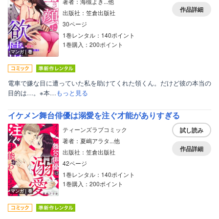
著者：海槻よき...他
作品詳細
出版社：笠倉出版社
30ページ
1巻レンタル：140ポイント
1巻購入：200ポイント
マンガ｜巻
電車で嫌な目に遭っていた私を助けてくれた領くん。だけど彼の本当の
目的は…。※本…
もっと見る
イケメン舞台俳優は溺愛を注ぐ才能がありすぎる
ティーンズラブコミック
試し読み
著者：夏嶋アラタ...他
作品詳細
出版社：笠倉出版社
42ページ
1巻レンタル：140ポイント
1巻購入：200ポイント
マンガ｜巻