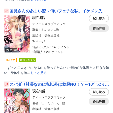
国見さんのあまい蜜～匂いフェチな私、イケメン先輩の香りに囚われてます～【分冊版】
現在3話
試し読み
ティーンズラブコミック
作品詳細
著者：おのまい...他
出版社：笠倉出版社
34ページ
1話レンタル：140ポイント
マンガ｜話
1話購入：200ポイント
「ずっと二人きりになるのを待ってたんだ」情熱的な体温と大好きな匂
い、身体中を撫…
もっと見る
スパダリ社長なのに私以外は勃起NG！？～10年ぶりの再会で始まる淫靡で一途な恋～【分冊版】
現在9話
試し読み
ティーンズラブコミック
作品詳細
著者：山田だいふく...他
出版社：笠倉出版社