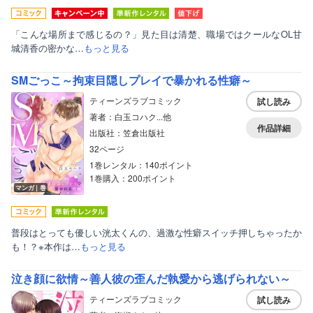
「こんな場所まで感じるの？」見た目は清楚、職場ではクールなOL甘
城清香の密かな…
もっと見る
SMごっこ～拘束目隠しプレイで暴かれる性癖～
ティーンズラブコミック
試し読み
著者：白玉コハク...他
作品詳細
出版社：笠倉出版社
32ページ
1巻レンタル：140ポイント
1巻購入：200ポイント
マンガ｜巻
普段はとっても優しい洸太くんの、過激な性癖スイッチ押しちゃったか
も！？※本作は…
もっと見る
泣き顔に欲情～善人彼の歪んだ執愛から逃げられない～
ティーンズラブコミック
試し読み