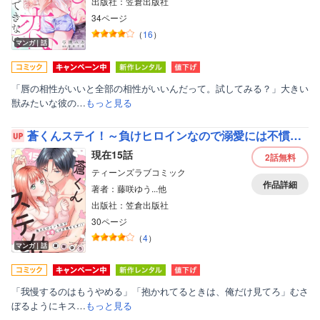
出版社：笠倉出版社
34ページ
（
16
）
マンガ｜話
「唇の相性がいいと全部の相性がいいんだって。試してみる？」大きい
獣みたいな彼の…
もっと見る
蒼くんステイ！～負けヒロインなので溺愛には不慣れです！？～【分冊版】
現在15話
2話
無料
ティーンズラブコミック
作品詳細
著者：藤咲ゆう...他
出版社：笠倉出版社
30ページ
（
4
）
マンガ｜話
「我慢するのはもうやめる」「抱かれてるときは、俺だけ見てろ」むさ
ぼるようにキス…
もっと見る