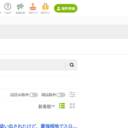
無料登録
話読み除外
雑誌除外
新着順
けど、最強領地でスローライフを謳歌する～