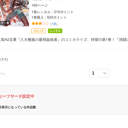
165ページ
女性写真集
1巻レンタル：310ポイント
1巻購入：620ポイント
ンガ｜巻
（
18
）
人気HJ文庫『八大種族の最弱血統者』のコミカライズ、待望の第1巻！『決闘
(
1
/
1
)
前へ
セーフサーチ設定中
非表示になっている作品数