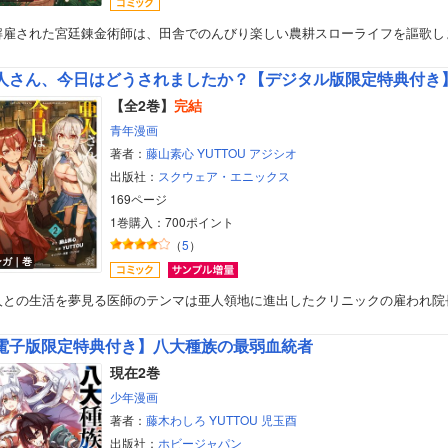
解雇された宮廷錬金術師は、田舎でのんびり楽しい農耕スローライフを謳歌し
人さん、今日はどうされましたか？【デジタル版限定特典付き
【全2巻】
完結
青年漫画
著者：
藤山素心
YUTTOU
アジシオ
出版社：
スクウェア・エニックス
169ページ
1巻購入：700ポイント
（
5
）
ンガ｜巻
人との生活を夢見る医師のテンマは亜人領地に進出したクリニックの雇われ院
ボーイズラブ
電子版限定特典付き】八大種族の最弱血統者
現在2巻
ティーンズラブ
少年漫画
著者：
藤木わしろ
YUTTOU
児玉酉
美女・美少女
出版社：
ホビージャパン