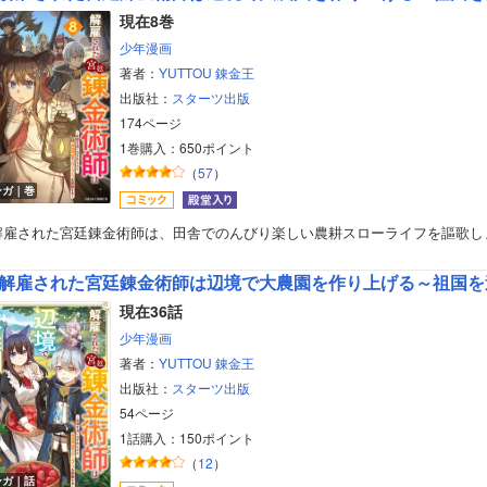
現在8巻
少年漫画
著者：
YUTTOU
錬金王
出版社：
スターツ出版
174ページ
1巻購入：650ポイント
（
57
）
ンガ｜巻
解雇された宮廷錬金術師は、田舎でのんびり楽しい農耕スローライフを謳歌し
解雇された宮廷錬金術師は辺境で大農園を作り上げる～祖国を追い出されたけど、
現在36話
少年漫画
著者：
YUTTOU
錬金王
出版社：
スターツ出版
54ページ
1話購入：150ポイント
（
12
）
ンガ｜話