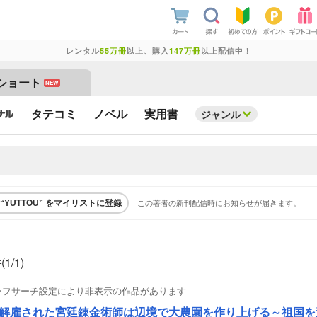
レンタル
55万冊
以上、購入
147万冊
以上配信中！
ショート
NEW
タテコミ
ノベル
実用書
ジャンル
この著者の新刊配信時にお知らせが届きます。
“YUTTOU” をマイリストに登録
件
(1/
1
)
ーフサーチ設定により非表示の作品があります
解雇された宮廷錬金術師は辺境で大農園を作り上げる～祖国を追い出された