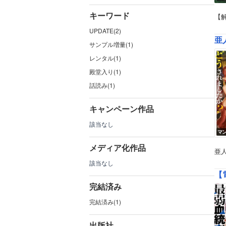
キーワード
【
UPDATE(2)
亜
サンプル増量(1)
レンタル(1)
殿堂入り(1)
話読み(1)
キャンペーン作品
該当なし
マ
メディア化作品
亜
該当なし
【
完結済み
完結済み(1)
出版社