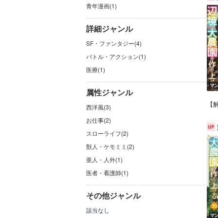
青年漫画(1)
詳細ジャンル
SF・ファンタジー(4)
バトル・アクション(1)
医療(1)
マ
属性ジャンル
【
西洋風(3)
お仕事(2)
スローライフ(2)
獣人・ケモミミ(2)
亜人・人外(1)
医者・看護師(1)
その他ジャンル
該当なし
マ