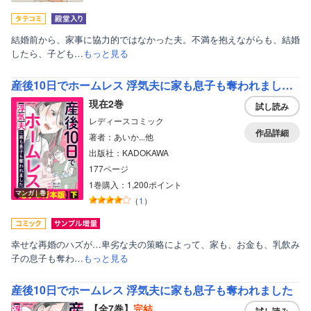
結婚前から、家事に協力的ではなかった夫。不満を抱えながらも、結婚
したら、子ども…
もっと見る
産後10日でホームレス 浮気夫に家も息子も奪われました【電子単行本版】
現在2巻
試し読み
レディースコミック
作品詳細
著者：あいか...他
出版社：KADOKAWA
177ページ
1巻購入：1,200ポイント
マンガ｜巻
（
1
）
幸せな再婚のハズが…卑劣な夫の策略によって、家も、お金も、乳飲み
子の息子も奪わ…
もっと見る
産後10日でホームレス 浮気夫に家も息子も奪われました
【全7巻】
完結