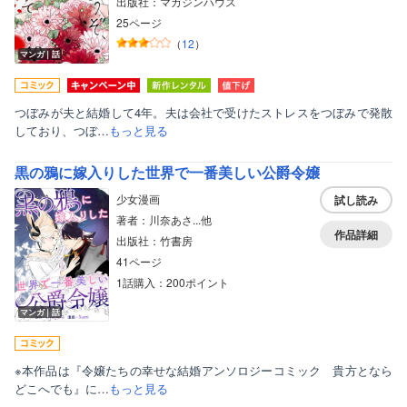
出版社：マガジンハウス
25ページ
（
12
）
マンガ｜話
つぼみが夫と結婚して4年。夫は会社で受けたストレスをつぼみで発散
しており、つぼ…
もっと見る
黒の鴉に嫁入りした世界で一番美しい公爵令嬢
少女漫画
試し読み
著者：川奈あさ...他
作品詳細
出版社：竹書房
41ページ
1話購入：200ポイント
マンガ｜話
※本作品は『令嬢たちの幸せな結婚アンソロジーコミック 貴方となら
どこへでも』に…
もっと見る