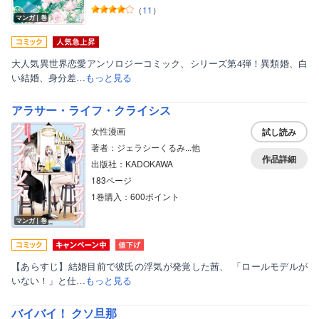
（
11
）
マンガ｜巻
大人気異世界恋愛アンソロジーコミック、シリーズ第4弾！異類婚、白
い結婚、身分差…
もっと見る
アラサー・ライフ・クライシス
女性漫画
試し読み
著者：ジェラシーくるみ...他
作品詳細
出版社：KADOKAWA
183ページ
1巻購入：600ポイント
マンガ｜巻
【あらすじ】結婚目前で彼氏の浮気が発覚した茜、 「ロールモデルが
いない！」と仕…
もっと見る
バイバイ！ クソ旦那