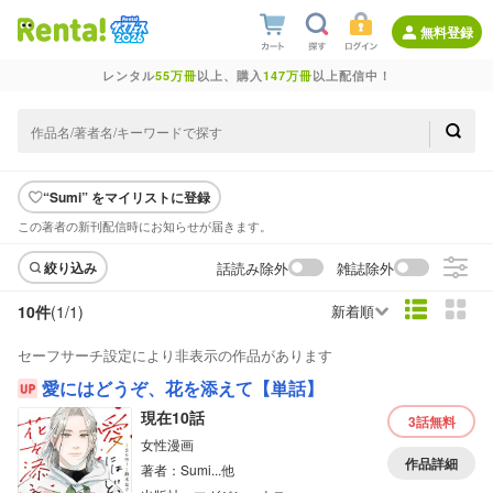
無料登録
レンタル
55万冊
以上、購入
147万冊
以上配信中！
“Sumi” をマイリストに登録
この著者の新刊配信時にお知らせが届きます。
話読み除外
雑誌除外
絞り込み
10件
(1/
1
)
新着順
セーフサーチ設定により非表示の作品があります
愛にはどうぞ、花を添えて【単話】
現在10話
3話
無料
女性漫画
作品詳細
著者：Sumi...他