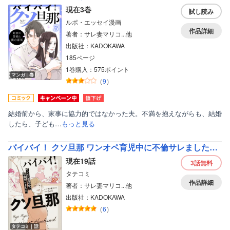
現在3巻
試し読み
ルポ・エッセイ漫画
作品詳細
著者：サレ妻マリコ...他
出版社：KADOKAWA
185ページ
ボーイズラブ
1巻購入：575ポイント
マンガ｜巻
（
9
）
ティーンズラブ
美女・美少女
結婚前から、家事に協力的ではなかった夫。不満を抱えながらも、結婚
したら、子ども…
もっと見る
女性写真集
バイバイ！ クソ旦那 ワンオペ育児中に不倫サレました。【タテスク】【フルカラー】
現在19話
3話
無料
タテコミ
作品詳細
著者：サレ妻マリコ...他
出版社：KADOKAWA
（
6
）
タテコミ｜話