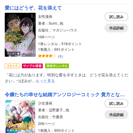
愛にはどうぞ、花を添えて
女性漫画
試し読み
著者：Sumi...他
作品詳細
出版社：マガジンハウス
168ページ
1巻レンタル：518ポイント
1巻購入：691ポイント
マンガ｜巻
（
6
）
「花には力があります。特別な愛を示すときは、どうぞ花を添えてくだ
さい」つぼみが…
もっと見る
令嬢たちの幸せな結婚アンソロジーコミック 貴方とならどこへでも
少女漫画
試し読み
著者：辺野夏子...他
作品詳細
出版社：竹書房
206ページ
1巻購入：900ポイント