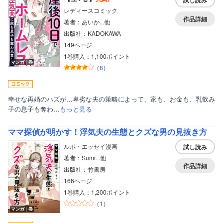
試し読み
レディースコミック
作品詳細
著者：あいか...他
出版社：KADOKAWA
149ページ
1巻購入：1,100ポイント
マンガ｜巻
（
8
）
幸せな再婚のハズが…卑劣な夫の策略によって、家も、お金も、乳飲み
子の息子も奪わ…
もっと見る
ママ探偵が明かす！浮気夫の生態とクズな男の見抜き方
ルポ・エッセイ漫画
試し読み
著者：Sumi...他
作品詳細
出版社：竹書房
166ページ
1巻購入：1,200ポイント
（
1
）
マンガ｜巻