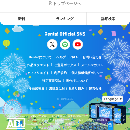
トップページへ
新刊
ランキング
詳細検索
Renta!について
ヘルプ
Q&A
お問い合わせ
作品リクエスト
ご意見ボックス
メールマガジン
アフィリエイト
利用規約
個人情報保護ポリシー
特定商取引法
著作権について
漫画家募集
海賊版に対する取り組み
運営会社
© PAPYLESS
ABJマークは、この電子書店・電子書籍配信サービスが、著作権者からコンテン
ツ使用許諾を得た正規版配信サービスであることを示す登録商標（登録番号 第
6091713号）です。ABJマークの詳細、ABJマークを掲示しているサービスの一
覧はこちら。