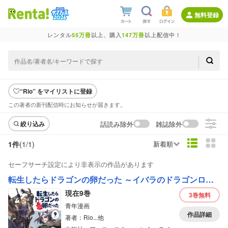
無料登録
レンタル
55万冊
以上、購入
147万冊
以上配信中！
“Rio” をマイリストに登録
この著者の新刊配信時にお知らせが届きます。
話読み除外
雑誌除外
絞り込み
1件
(1/
1
)
新着順
セーフサーチ設定により非表示の作品があります
転生したらドラゴンの卵だった ～イバラのドラゴンロード～
現在9巻
3巻
無料
青年漫画
作品詳細
著者：Rio...他