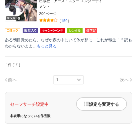
出版社：アース・スター エンターテイ
メント
200ページ
マンガ｜巻
（
159
）
ある朝目覚めたら、なぜか森の中にいて体が卵に…これが転生！？訳も
わからないまま…
もっと見る
ボーイズラブ
1件
(
1
/
1
)
ティーンズラブ
美女・美少女
前へ
次へ
女性写真集
セーフサーチ設定中
設定を変更する
非表示になっている作品数