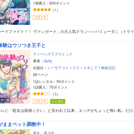
1巻購入：600ポイント
（
1
）
ンガ｜巻
ボーイズラブ
カードファイト！！ ヴァンガード」の大人気クラン――バミューダ△（トラ
ティーンズラブ
体験はウソつき王子と
ティーンズラブコミック
美女・美少女
著者：
Quily
出版社：
シーモアコミックス／スキして？桃色日記
女性写真集
26ページ
1話レンタル：50ポイント
1話購入：70ポイント
（
3
）
ンガ｜話
カレに「処女は面倒くさい」と言われて以来、エッチがちょっと怖い私。だけ
がままペット調教中！
美女・美少女