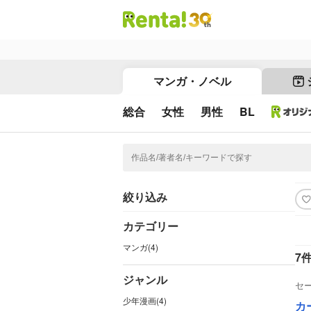
マンガ・ノベル
総合
女性
男性
BL
絞り込み
カテゴリー
マンガ(4)
7
ジャンル
セ
少年漫画(4)
カ