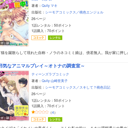
著者：
Quily
マキ
出版社：
シーモアコミックス／桃色エンジェル
26ページ
1話レンタル：50ポイント
1話購入：70ポイント
ンガ｜話
て猫を蹴散らして現れた自称・ノラのネコミミ娘は、傍若無人。我が家に押し
邪気なアニマルプレイ～オトナの調査室～
ティーンズラブコミック
著者：
Quily
山崎世美子
出版社：
シーモアコミックス／スキして？桃色日記
26ページ
1話レンタル：50ポイント
1話購入：70ポイント
（
4
）
ンガ｜話
のタイプは「イケメンの童貞くん」。そんな私の前に、まさに理想通りの男の