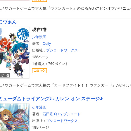
ニメやカードゲームで大人気『ヴァンガード』のゆるかわスピンオフがリニュ
にヴぁん
現在7巻
少年漫画
著者：
Quily
出版社：
ブシロードワークス
138ページ
1巻購入：760ポイント
ンガ｜巻
ニメやカードゲームで大人気の『カードファイト！！ ヴァンガード』がかわ
ミューダ△トライアングル カレン オン ステージ♪
少年漫画
著者：
石田彩
Quily
ブシロード
出版社：
ブシロードワークス
185ページ