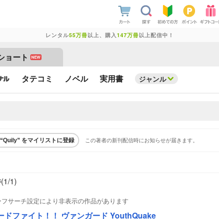
レンタル
55万冊
以上、購入
147万冊
以上配信中！
ショート
NEW
タテコミ
ノベル
実用書
ジャンル
この著者の新刊配信時にお知らせが届きます。
“Quily” をマイリストに登録
件
(1/
1
)
ーフサーチ設定により非表示の作品があります
ードファイト！！ ヴァンガード YouthQuake