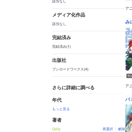
該当なし
ア
メディア化作品
み
該当なし
完結済み
完結済み(1)
出版社
ブシロードワークス(4)
マ
ア
さらに詳細に調べる
バ
年代
もっと見る
著者
Quily
再選択
解除