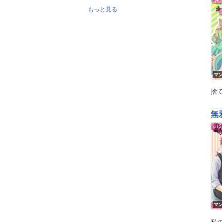
もっと見る
マ
捨
無
マ
私