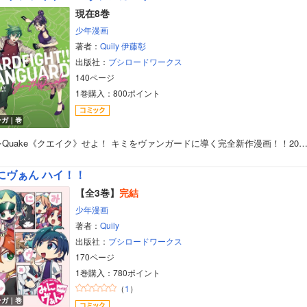
現在8巻
少年漫画
著者：
Quily
伊藤彰
出版社：
ブシロードワークス
140ページ
1巻購入：800ポイント
ンガ｜巻
をQuake《クエイク》せよ！ キミをヴァンガードに導く完全新作漫画！！20
にヴぁん ハイ！！
【全3巻】
完結
少年漫画
著者：
Quily
出版社：
ブシロードワークス
170ページ
1巻購入：780ポイント
（
1
）
ンガ｜巻