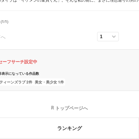
(
1
/
1
)
前へ
セーフサーチ設定中
非表示になっている作品数
ティーンズラブ 2件
美女・美少女 1件
トップページへ
ランキング