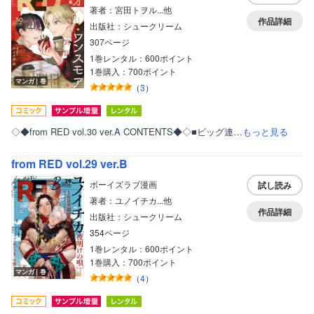
著者：宮田トヲル...他
作品詳細
出版社：シュークリーム
307ページ
1巻レンタル：600ポイント
1巻購入：700ポイント
マンガ｜巻
（
3
）
◇◆from RED vol.30 ver.A CONTENTS◆◇■ビッグ連…
もっと見る
from RED vol.29 ver.B
ボーイズラブ漫画
試し読み
著者：ユノイチカ...他
作品詳細
出版社：シュークリーム
354ページ
1巻レンタル：600ポイント
1巻購入：700ポイント
マンガ｜巻
（
4
）