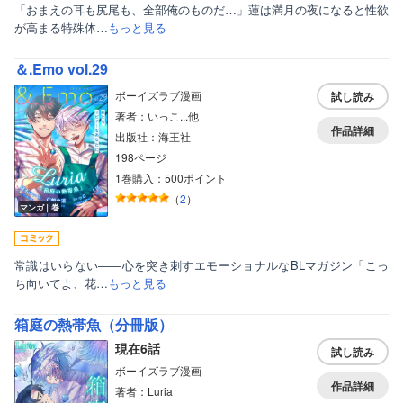
「おまえの耳も尻尾も、全部俺のものだ…」蓮は満月の夜になると性欲
が高まる特殊体…
もっと見る
＆.Emo vol.29
ボーイズラブ漫画
試し読み
著者：いっこ...他
作品詳細
出版社：海王社
198ページ
1巻購入：500ポイント
（
2
）
マンガ｜巻
常識はいらない――心を突き刺すエモーショナルなBLマガジン「こっ
ち向いてよ、花…
もっと見る
箱庭の熱帯魚（分冊版）
現在6話
試し読み
ボーイズラブ漫画
作品詳細
著者：Luria