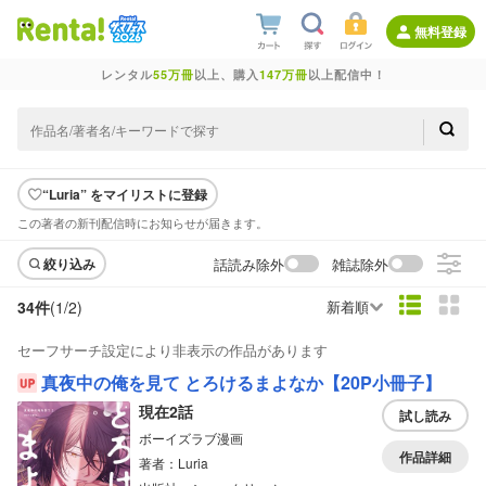
無料登録
レンタル
55万冊
以上、購入
147万冊
以上配信中！
“Luria” をマイリストに登録
この著者の新刊配信時にお知らせが届きます。
話読み除外
雑誌除外
絞り込み
34件
(1/
2
)
新着順
セーフサーチ設定により非表示の作品があります
真夜中の俺を見て とろけるまよなか【20P小冊子】
現在2話
試し読み
ボーイズラブ漫画
作品詳細
著者：Luria