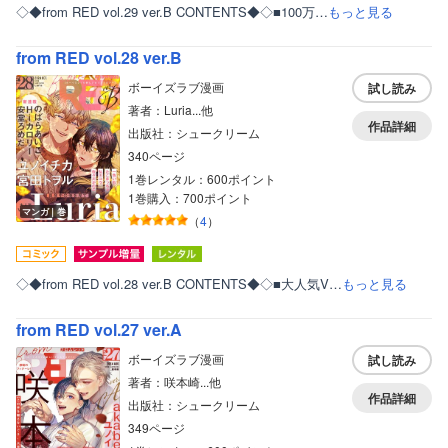
◇◆from RED vol.29 ver.B CONTENTS◆◇■100万…
もっと見る
from RED vol.28 ver.B
ボーイズラブ漫画
試し読み
著者：Luria...他
作品詳細
出版社：シュークリーム
340ページ
1巻レンタル：600ポイント
1巻購入：700ポイント
マンガ｜巻
（
4
）
◇◆from RED vol.28 ver.B CONTENTS◆◇■大人気V…
もっと見る
from RED vol.27 ver.A
ボーイズラブ漫画
試し読み
著者：咲本崎...他
作品詳細
出版社：シュークリーム
349ページ