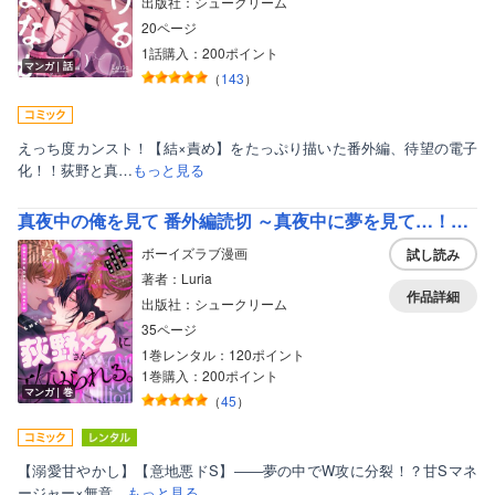
出版社：シュークリーム
20ページ
1話購入：200ポイント
マンガ｜話
（
143
）
えっち度カンスト！【結×責め】をたっぷり描いた番外編、待望の電子
化！！荻野と真…
もっと見る
真夜中の俺を見て 番外編読切 ～真夜中に夢を見て…！？～
ボーイズラブ漫画
試し読み
著者：Luria
作品詳細
出版社：シュークリーム
35ページ
1巻レンタル：120ポイント
1巻購入：200ポイント
マンガ｜巻
（
45
）
【溺愛甘やかし】【意地悪ドS】――夢の中でW攻に分裂！？甘Sマネ
ージャー×無意…
もっと見る