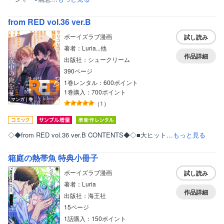
from RED vol.36 ver.B
ボーイズラブ漫画
試し読み
著者：Luria...他
作品詳細
出版社：シュークリーム
390ページ
1巻レンタル：600ポイント
1巻購入：700ポイント
マンガ｜巻
（
1
）
◇◆from RED vol.36 ver.B CONTENTS◆◇■大ヒット…
もっと見る
箱庭の熱帯魚 特典小冊子
ボーイズラブ漫画
試し読み
著者：Luria
作品詳細
出版社：海王社
15ページ
1話購入：150ポイント