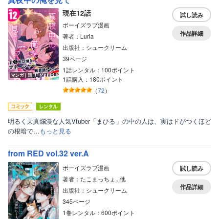
現在12話
試し読み
ボーイズラブ漫画
作品詳細
著者：Luria
出版社：シュークリーム
39ページ
1話レンタル：100ポイント
マンガ｜話
1話購入：180ポイント
（
72
）
明るく天真爛漫な人気Vtuber「まひる」の中の人は、実はドがつくほど
の根暗で…
もっと見る
from RED vol.32 ver.A
ボーイズラブ漫画
試し読み
著者：たこまっちょ...他
作品詳細
出版社：シュークリーム
345ページ
1巻レンタル：600ポイント