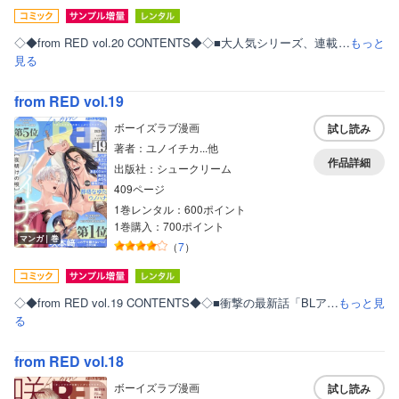
◇◆from RED vol.20 CONTENTS◆◇■大人気シリーズ、連載…
もっと
見る
from RED vol.19
ボーイズラブ漫画
試し読み
著者：ユノイチカ...他
作品詳細
出版社：シュークリーム
409ページ
1巻レンタル：600ポイント
1巻購入：700ポイント
マンガ｜巻
（
7
）
ボーイズラブ
ティーンズラブ
◇◆from RED vol.19 CONTENTS◆◇■衝撃の最新話「BLア…
もっと見
る
美女・美少女
from RED vol.18
女性写真集
ボーイズラブ漫画
試し読み