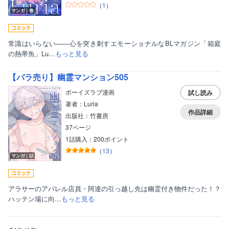
（
1
）
マンガ｜巻
常識はいらない――心を突き刺すエモーショナルなBLマガジン「箱庭
の熱帯魚」Lu…
もっと見る
【バラ売り】幽霊マンション505
ボーイズラブ漫画
試し読み
著者：Luria
作品詳細
出版社：竹書房
37ページ
1話購入：200ポイント
（
13
）
マンガ｜話
アラサーのアパレル店員・阿達の引っ越し先は幽霊付き物件だった！？
ハッテン場に向…
もっと見る