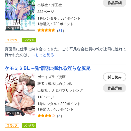
作品詳細
出版社：海王社
222ページ
1巻レンタル：584ポイント
1巻購入：730ポイント
マンガ｜巻
（
81
）
真面目に仕事に向き合ってきた、ごく平凡な会社員の乾が上司に連れて
行かれたのは、…
もっと見る
ケモミミBL～発情期に揺れる淫らな尻尾
ボーイズラブ漫画
試し読み
著者：榎木しめじ...他
作品詳細
出版社：STDパブリッシング
113ページ
1巻レンタル：200ポイント
1巻購入：400ポイント
マンガ｜巻
（
5
）