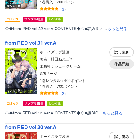
1巻購入：700ポイント
マンガ｜巻
（
3
）
◇◆from RED vol.32 ver.A CONTENTS◆◇■表紙＆大…
もっと見る
from RED vol.31 ver.A
ボーイズラブ漫画
試し読み
著者：鮭田ねね...他
作品詳細
出版社：シュークリーム
376ページ
1巻レンタル：600ポイント
1巻購入：700ポイント
マンガ｜巻
（
2
）
◇◆from RED vol.31 ver.A CONTENTS◆◇■超BIG…
もっと見る
from RED vol.30 ver.A
ボーイズラブ漫画
試し読み