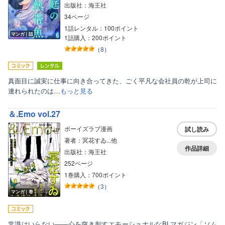
出版社：海王社
34ページ
1話レンタル：100ポイント
マンガ｜話
1話購入：200ポイント
（
8
）
真面目に誠実に仕事に向き合ってきた、ごく平凡な会社員の乾が上司に
連れられたのは…
もっと見る
＆.Emo vol.27
ボーイズラブ漫画
試し読み
著者：冥花すゐ...他
作品詳細
出版社：海王社
252ページ
1巻購入：700ポイント
（
3
）
マンガ｜巻
常識はいらない――心を突き刺すエモーショナルなBLマガジン「ソム