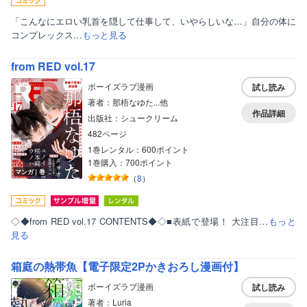
「こんなにエロい乳首を隠して仕事して、いやらしいな…」自分の体に
コンプレックス…
もっと見る
from RED vol.17
ボーイズラブ漫画
試し読み
著者：那梧なゆた...他
作品詳細
出版社：シュークリーム
482ページ
1巻レンタル：600ポイント
1巻購入：700ポイント
マンガ｜巻
（
8
）
◇◆from RED vol.17 CONTENTS◆◇■表紙で登場！ 大注目…
もっと
見る
箱庭の熱帯魚【電子限定2Pかきおろし漫画付】
ボーイズラブ漫画
試し読み
著者：Luria