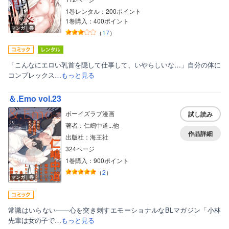
1巻レンタル：200ポイント
1巻購入：400ポイント
マンガ｜巻
（
17
）
「こんなにエロい乳首を隠して仕事して、いやらしいな…」自分の体に
コンプレックス…
もっと見る
＆.Emo vol.23
ボーイズラブ漫画
試し読み
著者：仁嶋中道...他
作品詳細
出版社：海王社
324ページ
1巻購入：900ポイント
（
2
）
マンガ｜巻
常識はいらない――心を突き刺すエモーショナルなBLマガジン「小林
先輩は女の子で…
もっと見る