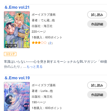
＆.Emo vol.21
ボーイズラブ漫画
試し読み
著者：でん蔵...他
作品詳細
出版社：海王社
220ページ
1巻購入：600ポイント
（
2
）
マンガ｜巻
常識はいらない――心を突き刺すエモーショナルなBLマガジン「60億
分のふたり」…
もっと見る
＆.Emo vol.19
ボーイズラブ漫画
試し読み
著者：Luria...他
作品詳細
出版社：海王社
190ページ
1巻購入：600ポイント