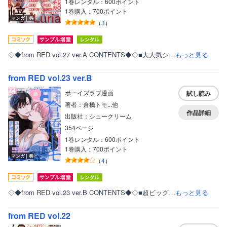
1巻レンタル：600ポイント
1巻購入：700ポイント
マンガ｜巻
（
3
）
◇◆from RED vol.27 ver.A CONTENTS◆◇■大人気シ…
もっと見る
from RED vol.23 ver.B
ボーイズラブ漫画
試し読み
著者：倉橋トモ...他
作品詳細
出版社：シュークリーム
354ページ
1巻レンタル：600ポイント
1巻購入：700ポイント
マンガ｜巻
（
4
）
◇◆from RED vol.23 ver.B CONTENTS◆◇■超ビッグ…
もっと見る
from RED vol.22