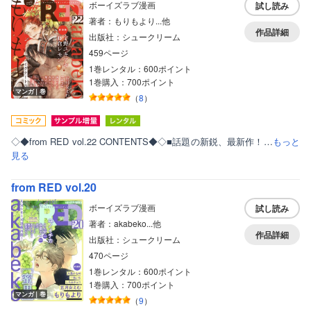
ボーイズラブ漫画
試し読み
著者：もりもより...他
作品詳細
出版社：シュークリーム
459ページ
1巻レンタル：600ポイント
1巻購入：700ポイント
マンガ｜巻
（
8
）
◇◆from RED vol.22 CONTENTS◆◇■話題の新鋭、最新作！…
もっと
見る
from RED vol.20
ボーイズラブ漫画
試し読み
著者：akabeko...他
作品詳細
出版社：シュークリーム
470ページ
1巻レンタル：600ポイント
1巻購入：700ポイント
マンガ｜巻
（
9
）