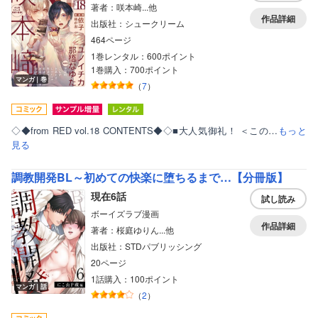
著者：咲本崎...他
作品詳細
出版社：シュークリーム
464ページ
1巻レンタル：600ポイント
1巻購入：700ポイント
マンガ｜巻
（
7
）
◇◆from RED vol.18 CONTENTS◆◇■大人気御礼！ ＜この…
もっと
見る
調教開発BL～初めての快楽に堕ちるまで…【分冊版】
現在6話
試し読み
ボーイズラブ漫画
作品詳細
著者：桜庭ゆりん...他
出版社：STDパブリッシング
20ページ
1話購入：100ポイント
マンガ｜話
（
2
）