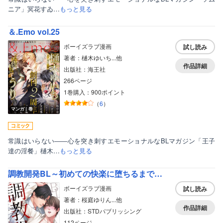
ニア」冥花すゐ…
もっと見る
＆.Emo vol.25
ボーイズラブ漫画
試し読み
著者：樋木ゆいち...他
作品詳細
出版社：海王社
266ページ
1巻購入：900ポイント
（
6
）
マンガ｜巻
常識はいらない――心を突き刺すエモーショナルなBLマガジン「王子
達の淫餐」樋木…
もっと見る
調教開発BL～初めての快楽に堕ちるまで…
ボーイズラブ漫画
試し読み
著者：桜庭ゆりん...他
作品詳細
出版社：STDパブリッシング
112ページ