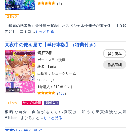
（
4
）
マンガ｜話
「箱庭の熱帯魚」番外編を収録したスペシャル小冊子が電子化！【収録
内容】・コミコ…
もっと見る
真夜中の俺を見て【単行本版】（特典付き）
現在2巻
試し読み
ボーイズラブ漫画
作品詳細
著者：Luria
出版社：シュークリーム
233ページ
1巻購入：810ポイント
マンガ｜巻
（
456
）
根暗で自分に自信がもてない真夜は、明るく天真爛漫な人気
VTuber「まひる」と…
もっと見る
真夜中の俺を見て