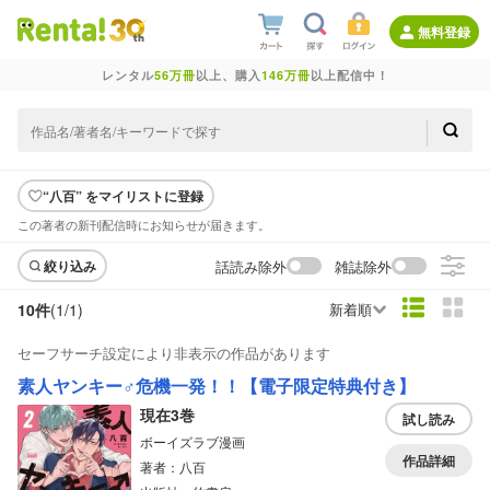
無料登録
レンタル
56万冊
以上、購入
146万冊
以上配信中！
“八百” をマイリストに登録
この著者の新刊配信時にお知らせが届きます。
話読み除外
雑誌除外
絞り込み
10件
(1/
1
)
新着順
セーフサーチ設定により非表示の作品があります
素人ヤンキー♂危機一発！！【電子限定特典付き】
現在3巻
試し読み
ボーイズラブ漫画
作品詳細
著者：八百