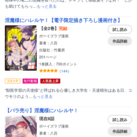
も助けてもらっ…
もっと見る
淫魔様にハレルヤ！【電子限定描き下ろし漫画付き】
【全2巻】
完結
試し読み
ボーイズラブ漫画
作品詳細
著者：八百
出版社：竹書房
201ページ
1巻購入：700ポイント
マンガ｜巻
（
144
）
“獣医学部の天使様”と呼ばれる心優しき大学生・天道晴矢はある日、コ
ウモリのよう…
もっと見る
【バラ売り】淫魔様にハレルヤ！
現在8話
試し読み
ボーイズラブ漫画
作品詳細
著者：八百