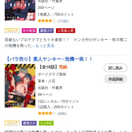
出版社：竹書房
200ページ
1巻購入：750ポイント
マンガ｜巻
（
1132
）
容赦ないプロテクでとろイキ連発！！ ケンカ中のヤンキー・有川竜二
の危機を救った…
もっと見る
【バラ売り】素人ヤンキー♂危機一発！！
【全16話】
完結
試し読み
ボーイズラブ漫画
作品詳細
著者：八百
出版社：竹書房
39ページ
1話レンタル：10ポイント
マンガ｜話
1話購入：200ポイント
（
545
）
喧嘩中の竜二の危機を救ったのは、チャラくて胡散臭そうな男！ しか