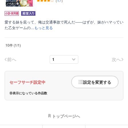
（
17
）
ノベル｜巻
愛する妹を庇って、俺は交通事故で死んだ――はずが、妹がハマってい
た乙女ゲームの…
もっと見る
10件
(
1
/
1
)
前へ
次へ
セーフサーチ設定中
設定を変更する
非表示になっている作品数
トップページへ