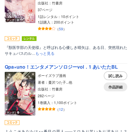
出版社：竹書房
37ページ
1話レンタル：10ポイント
マンガ｜話
1話購入：200ポイント
（
59
）
『獣医学部の天使様』と呼ばれる心優しき晴矢は、ある日、突然現れた
サキュバスのル…
もっと見る
Qpa×uno！エンタメアンソロジーvol．1 あいたたBL
ボーイズラブ漫画
試し読み
著者：蔓沢つた子...他
作品詳細
出版社：竹書房
282ページ
1巻購入：1,100ポイント
（
12
）
マンガ｜巻
ようこそあなたは××番目の罪人――エロあり笑いあり涙あり！？