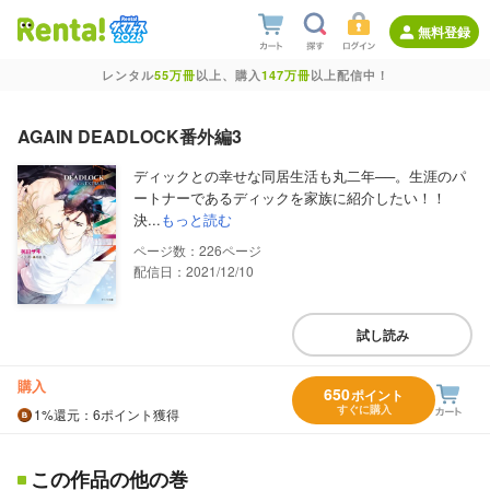
無料登録
レンタル
55万冊
以上、購入
147万冊
以上配信中！
AGAIN DEADLOCK番外編3
ディックとの幸せな同居生活も丸二年──。生涯のパ
ートナーであるディックを家族に紹介したい！！
決...
もっと読む
226
配信日：2021/12/10
試し読み
購入
650
ポイント
すぐに購入
1%
還元
：6ポイント獲得
この作品の他の巻