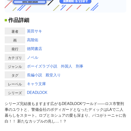
作品詳細
英田サキ
著者
高階佑
画
徳間書店
発行
ノベル
カテゴリ
ボーイズラブ小説
外国人
刑事
ジャンル
長編小説
殿堂入り
タグ
キャラ文庫
レーベル
DEADLOCK
シリーズ
シリーズ完結後もますます広がるDEADLOCKワールド――ロス市警刑
事のユウトと、警備会社のボディガードとなったディックはLAで二人
暮らしをスタート。ロブとヨシュアの愛も深まり、パコがトーニャに告
白！！ 新たなカップルの兆し…！？