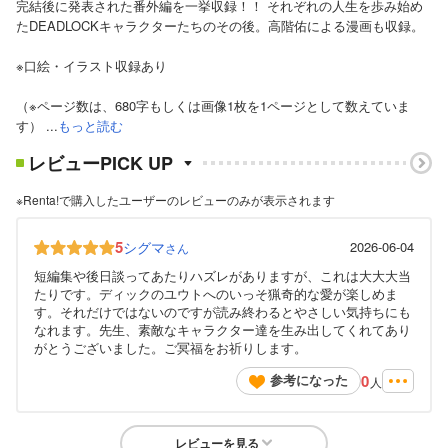
完結後に発表された番外編を一挙収録！！ それぞれの人生を歩み始め
たDEADLOCKキャラクターたちのその後。高階佑による漫画も収録。
※口絵・イラスト収録あり
（※ページ数は、680字もしくは画像1枚を1ページとして数えていま
す） ...
もっと読む
レビューPICK UP
※Renta!で購入したユーザーのレビューのみが表示されます
5
シグマ
2026-06-04
さん
短編集や後日談ってあたりハズレがありますが、これは大大大当
たりです。ディックのユウトへのいっそ猟奇的な愛が楽しめま
す。それだけではないのですが読み終わるとやさしい気持ちにも
なれます。先生、素敵なキャラクター達を生み出してくれてあり
がとうございました。ご冥福をお祈りします。
0
参考になった
人
レビューを見る