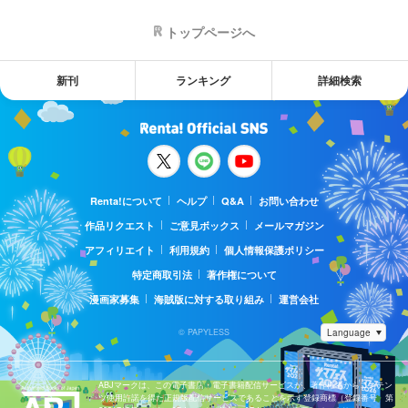
トップページへ
新刊
ランキング
詳細検索
Renta!について
ヘルプ
Q&A
お問い合わせ
作品リクエスト
ご意見ボックス
メールマガジン
アフィリエイト
利用規約
個人情報保護ポリシー
特定商取引法
著作権について
漫画家募集
海賊版に対する取り組み
運営会社
© PAPYLESS
ABJマークは、この電子書店・電子書籍配信サービスが、著作権者からコンテン
ツ使用許諾を得た正規版配信サービスであることを示す登録商標（登録番号 第