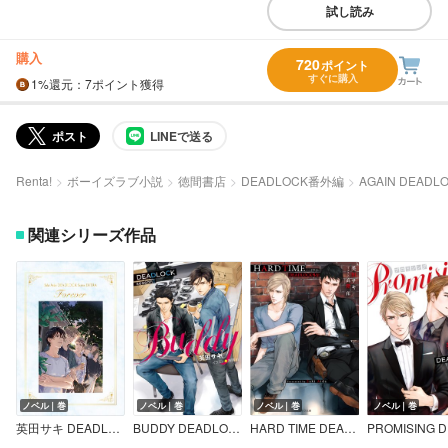
試し読み
購入
720
ポイント
すぐに購入
1%
還元
：7ポイント獲得
ポスト
LINEで送る
Renta!
ボーイズラブ小説
徳間書店
DEADLOCK番外編
AGAIN DEAD
関連シリーズ作品
ノベル｜巻
ノベル｜巻
ノベル｜巻
ノベル｜巻
英田サキ DEADLOCK番外編集≪Forever≫
BUDDY DEADLOCK season2
HARD TIME DEADLOCK外伝