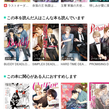
ラストオーダーが終わったあとに～隙のない彼の視線の先は～【SS付き】
奈落の王 執愛は聖女を二度殺す
玉響 軍服の天使たち
この本を読んだ人はこんな本も読んでいます
ノベル｜巻
ノベル｜巻
ノベル｜巻
ノベル｜巻
BUDDY DEADLOCK season2
SIMPLEX DEADLOCK外伝
HARD TIME DEADLOCK外伝
この本に関心がある人におすすめします