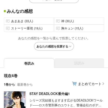
みんなの感想
あまあま (33人)
神 (30人)
ストーリー重視 (19人)
胸キュン (15人)
あなたの感想を一覧から選んで投票してください。
あなたの感想を投票する
話読み
巻読み
現在4巻
まとめてカート
1巻から
最新巻から
STAY DEADLOCK番外編1
シリーズ完結後もますます広がるDEADLOCKワール
ド――ロス市警刑事のユウトと、警備会社のボデ...