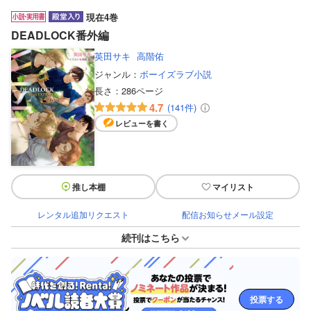
現在4巻
DEADLOCK番外編
英田サキ
高階佑
ジャンル：
ボーイズラブ小説
長さ：
286ページ
4.7
(141件)
レビューを書く
推し本棚
マイリスト
レンタル追加リクエスト
配信お知らせメール設定
続刊はこちら
投票する