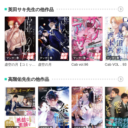
英田サキ先生の他作品
マンガ｜巻
マンガ｜巻
マンガ｜巻
マンガ｜巻
虚空の月【コミックス版】
虚空の月
Cab vol.96
Cab VOL．93
高階佑先生の他作品
ノベル｜巻
ノベル｜巻
ノベル｜巻
ノベル｜巻