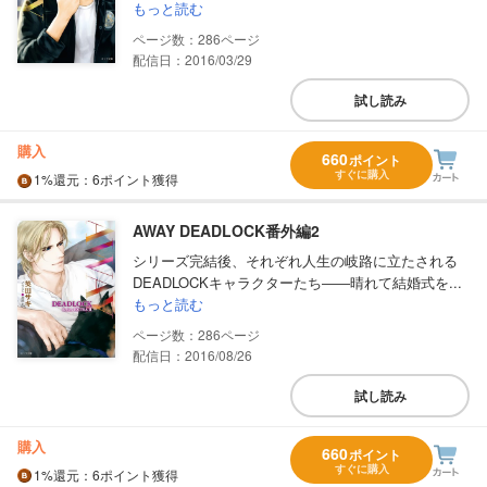
もっと読む
286
配信日：2016/03/29
試し読み
購入
660
ポイント
すぐに購入
1%
還元
：6ポイント獲得
AWAY DEADLOCK番外編2
シリーズ完結後、それぞれ人生の岐路に立たされる
DEADLOCKキャラクターたち――晴れて結婚式を...
もっと読む
286
配信日：2016/08/26
試し読み
購入
660
ポイント
すぐに購入
1%
還元
：6ポイント獲得