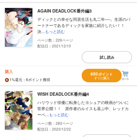
AGAIN DEADLOCK番外編3
ディックとの幸せな同居生活も丸二年──。生涯のパ
ートナーであるディックを家族に紹介したい！！
決...
もっと読む
226
配信日：2021/12/10
試し読み
購入
650
ポイント
すぐに購入
1%
還元
：6ポイント獲得
WISH DEADLOCK番外編4
ハリウッド俳優に転身したヨシュアの映画がついに
世界公開！！ 原作者のルイスも喜ぶ中、レッドカ
ーペ...
もっと読む
283
配信日：2023/12/22