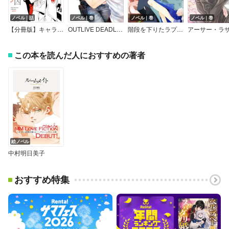
ノベル｜話
ノベル｜巻
ノベル｜巻
ノベル｜巻
【分冊版】キャラ文庫アンソロジーIV 瑪瑙 ［DEADLOCK］番外編
OUTLIVE DEADLOCK season2
階段を下りたラプンツェル【イラストあり】
この本を読んだ人におすすめの著者
絵ノベル
中村明日美子
おすすめ特集