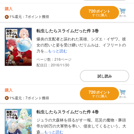
購入
720
ポイント
すぐに購入
1%
還元
：7ポイント獲得
転生したらスライムだった件 3巻
爆炎の支配者と謳われた英雄、シズエ・イザワ。彼
女の想いと姿を受け継いだリムルは、イフリートの
力を...
もっと読む
216
配信日：2016/11/30
試し読み
購入
720
ポイント
すぐに購入
1%
還元
：7ポイント獲得
転生したらスライムだった件 4巻
ジュラの大森林を揺るがす一報。厄災の魔物・豚頭
帝が20万の大軍勢を率い、侵攻してくるという。大
森...
もっと読む