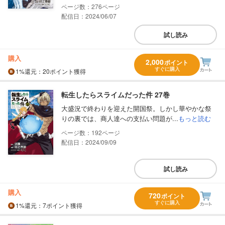
276
配信日：2024/06/07
試し読み
購入
2,000
ポイント
すぐに購入
1%
還元
：20ポイント獲得
転生したらスライムだった件 27巻
大盛況で終わりを迎えた開国祭。しかし華やかな祭
りの裏では、商人達への支払い問題が...
もっと読む
192
配信日：2024/09/09
試し読み
購入
720
ポイント
すぐに購入
1%
還元
：7ポイント獲得