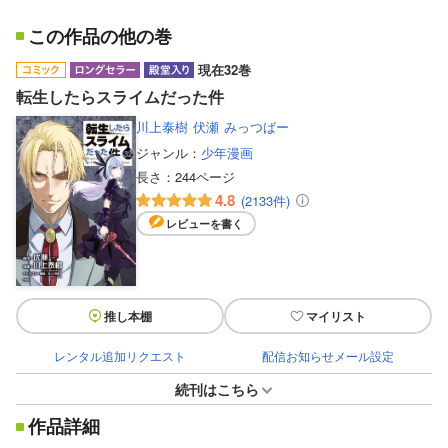
この作品の他の巻
現在32巻
転生したらスライムだった件
川上泰樹
伏瀬
みっつばー
ジャンル：
少年漫画
長さ：
244ページ
4.8
(2133件)
レビューを書く
推し本棚
マイリスト
レンタル追加リクエスト
配信お知らせメール設定
続刊はこちら
作品詳細