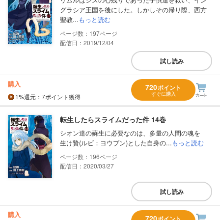
グラシア王国を後にした。しかしその帰り際、西方
聖教...
もっと読む
197
配信日：2019/12/04
試し読み
購入
720
ポイント
すぐに購入
1%
還元
：7ポイント獲得
転生したらスライムだった件 14巻
シオン達の蘇生に必要なのは、多量の人間の魂を
生け贄(ルビ：ヨウブン)とした自身の...
もっと読む
196
配信日：2020/03/27
試し読み
購入
720
ポイント