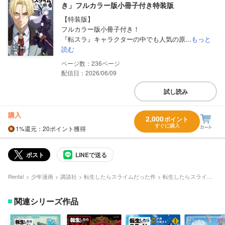
き」フルカラー版小冊子付き特装版
【特装版】
フルカラー版小冊子付き！
『転スラ』キャラクターの中でも人気の原...
もっと
読む
236
配信日：2026/06/09
試し読み
購入
2,000
ポイント
すぐに購入
1%
還元
：20ポイント獲得
ポスト
LINEで送る
Renta!
少年漫画
講談社
転生したらスライムだった件
転生したらスライムだった件 29巻 Cute Photo Collection付き 特装版
関連シリーズ作品