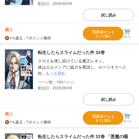
配信日：2026/02/09
試し読み
購入
720
ポイント
すぐに購入
1%
還元
：7ポイント獲得
転生したらスライムだった件 32巻
クロエを捜し続けている魔王レオン。
彼はエルメシアに協力を要請し、ルベリオスへと
向...
もっと読む
194
配信日：2026/06/09
試し読み
購入
720
ポイント
すぐに購入
1%
還元
：7ポイント獲得
転生したらスライムだった件 32巻 「悪魔の囁