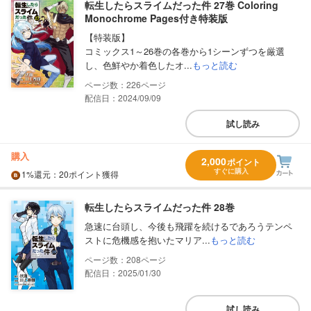
転生したらスライムだった件 27巻 Coloring
Monochrome Pages付き特装版
【特装版】
コミックス1～26巻の各巻から1シーンずつを厳選
し、色鮮やか着色したオ...
もっと読む
226
配信日：2024/09/09
試し読み
購入
2,000
ポイント
すぐに購入
1%
還元
：20ポイント獲得
転生したらスライムだった件 28巻
急速に台頭し、今後も飛躍を続けるであろうテンペ
ストに危機感を抱いたマリア...
もっと読む
208
配信日：2025/01/30
試し読み