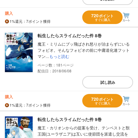
購入
720
ポイント
すぐに購入
1%
還元
：7ポイント獲得
転生したらスライムだった件 8巻
魔王・ミリムにブッ飛ばされ怒りが治まらずにいる
フォビオ。そんなフォビオの前に中庸道化連フット
マン...
もっと読む
181
配信日：2018/06/08
試し読み
購入
720
ポイント
すぐに購入
1%
還元
：7ポイント獲得
転生したらスライムだった件 9巻
魔王・カリオンからの提案を受け、テンペストと獣
王国(ユーラザニア)は互いに使節団を派遣し交流を