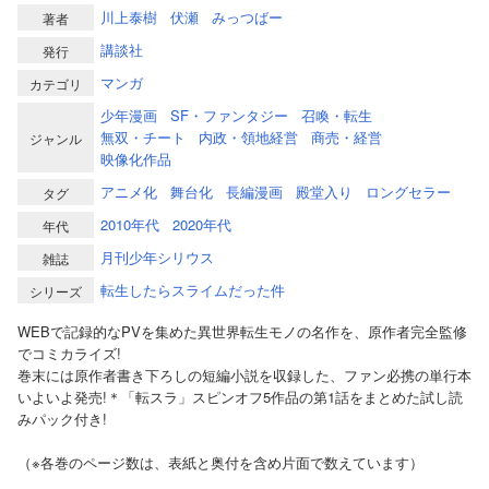
川上泰樹
伏瀬
みっつばー
著者
講談社
発行
マンガ
カテゴリ
少年漫画
SF・ファンタジー
召喚・転生
無双・チート
内政・領地経営
商売・経営
ジャンル
映像化作品
アニメ化
舞台化
長編漫画
殿堂入り
ロングセラー
タグ
2010年代
2020年代
年代
月刊少年シリウス
雑誌
転生したらスライムだった件
シリーズ
WEBで記録的なPVを集めた異世界転生モノの名作を、原作者完全監修
でコミカライズ!
巻末には原作者書き下ろしの短編小説を収録した、ファン必携の単行本
いよいよ発売!＊「転スラ」スピンオフ5作品の第1話をまとめた試し読
みパック付き!
（※各巻のページ数は、表紙と奥付を含め片面で数えています）