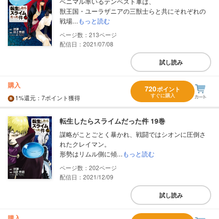
ベニマル率いるテンペスト軍は、
獣王国・ユーラザニアの三獣士らと共にそれぞれの
戦場...
もっと読む
213
配信日：2021/07/08
試し読み
購入
720
ポイント
すぐに購入
1%
還元
：7ポイント獲得
転生したらスライムだった件 19巻
謀略がことごとく暴かれ、戦闘ではシオンに圧倒さ
れたクレイマン。
形勢はリムル側に傾...
もっと読む
202
配信日：2021/12/09
試し読み
購入