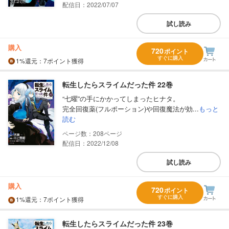
配信日：2022/07/07
試し読み
購入
720
ポイント
すぐに購入
1%
還元
：7ポイント獲得
転生したらスライムだった件 22巻
“七曜”の手にかかってしまったヒナタ。
完全回復薬(フルポーション)や回復魔法が効...
もっと
読む
208
配信日：2022/12/08
試し読み
購入
720
ポイント
すぐに購入
1%
還元
：7ポイント獲得
転生したらスライムだった件 23巻