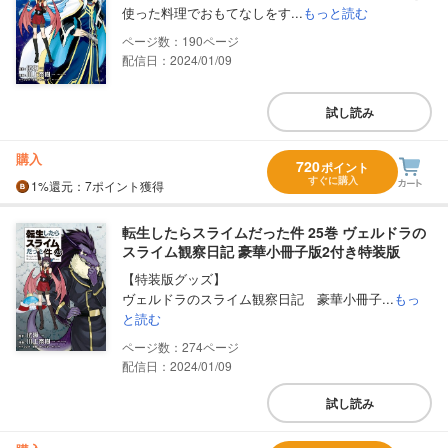
使った料理でおもてなしをす...
もっと読む
190
配信日：2024/01/09
試し読み
購入
720
ポイント
すぐに購入
1%
還元
：7ポイント獲得
転生したらスライムだった件 25巻 ヴェルドラの
スライム観察日記 豪華小冊子版2付き特装版
【特装版グッズ】
ヴェルドラのスライム観察日記 豪華小冊子...
もっ
と読む
274
配信日：2024/01/09
試し読み