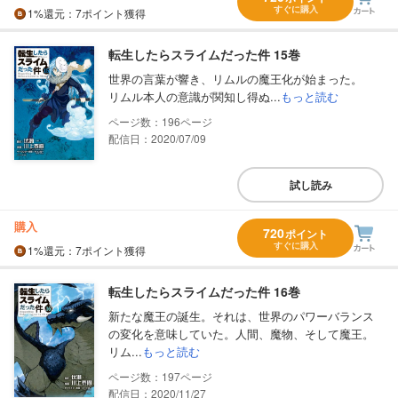
すぐに購入
1%
還元
：7ポイント獲得
転生したらスライムだった件 15巻
世界の言葉が響き、リムルの魔王化が始まった。
リムル本人の意識が関知し得ぬ...
もっと読む
196
配信日：2020/07/09
試し読み
購入
720
ポイント
すぐに購入
1%
還元
：7ポイント獲得
転生したらスライムだった件 16巻
新たな魔王の誕生。それは、世界のパワーバランス
の変化を意味していた。人間、魔物、そして魔王。
リム...
もっと読む
197
配信日：2020/11/27