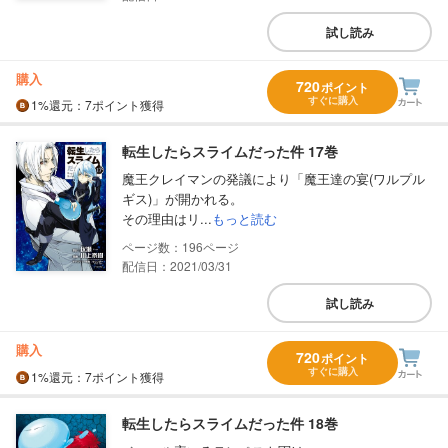
試し読み
購入
720
ポイント
すぐに購入
1%
還元
：7ポイント獲得
転生したらスライムだった件 17巻
魔王クレイマンの発議により「魔王達の宴(ワルプル
ギス)」が開かれる。
その理由はリ...
もっと読む
196
配信日：2021/03/31
試し読み
購入
720
ポイント
すぐに購入
1%
還元
：7ポイント獲得
転生したらスライムだった件 18巻