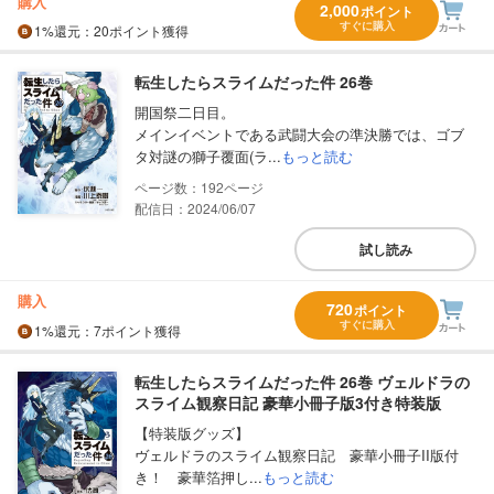
購入
2,000
ポイント
すぐに購入
1%
還元
：20ポイント獲得
転生したらスライムだった件 26巻
開国祭二日目。
メインイベントである武闘大会の準決勝では、ゴブ
タ対謎の獅子覆面(ラ...
もっと読む
192
配信日：2024/06/07
試し読み
購入
720
ポイント
すぐに購入
1%
還元
：7ポイント獲得
転生したらスライムだった件 26巻 ヴェルドラの
スライム観察日記 豪華小冊子版3付き特装版
【特装版グッズ】
ヴェルドラのスライム観察日記 豪華小冊子II版付
き！ 豪華箔押し...
もっと読む