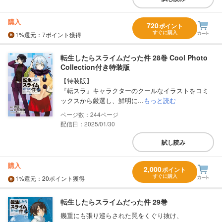
購入
720
ポイント
すぐに購入
1%
還元
：7ポイント獲得
転生したらスライムだった件 28巻 Cool Photo
Collection付き特装版
【特装版】
『転スラ』キャラクターのクールなイラストをコミ
ックスから厳選し、鮮明に...
もっと読む
244
配信日：2025/01/30
試し読み
購入
2,000
ポイント
すぐに購入
1%
還元
：20ポイント獲得
転生したらスライムだった件 29巻
幾重にも張り巡らされた罠をくぐり抜け、