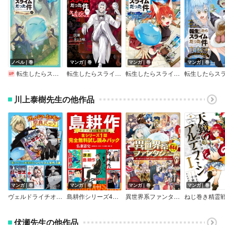
ノベル｜巻
マンガ｜巻
マンガ｜巻
マンガ｜巻
転生したらスライムだった件（かなで文庫）
転生したらスライムだった件 クレイマンREVENGE
転生したらスライムだった件 異聞 ～魔国暮らしのトリニティ～
川上泰樹先生の他作品
マンガ｜巻
マンガ｜巻
マンガ｜巻
マンガ｜巻
ヴェルドライチオシ聖典パック 『転スラ』ミニ画集付き シリウス人気作3選
島耕作シリーズ40周年記念 全シリーズ1話完全無料試し読みパック
異世界系ファンタジー ガンガンいこうぜ！大ボリューム試し読みパック
伏瀬先生の他作品