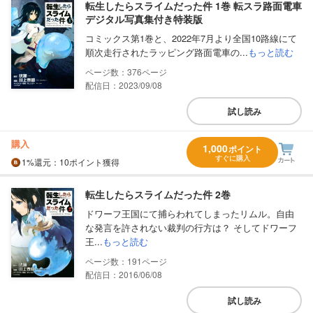
転生したらスライムだった件 1巻 転スラ路面電車
デジタル写真集付き特装版
コミックス第1巻と、2022年7月より全国10路線にて
順次走行されたラッピング路面電車の...
もっと読む
376
配信日：2023/09/08
試し読み
購入
1,000
ポイント
すぐに購入
1%
還元
：10ポイント獲得
転生したらスライムだった件 2巻
ドワーフ王国にて捕らわれてしまったリムル。自由
な発言を許されない裁判の行方は？ そしてドワーフ
王...
もっと読む
191
配信日：2016/06/08
試し読み