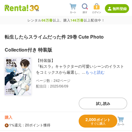
無料登録
レンタル
56万冊
以上、購入
146万冊
以上配信中！
転生したらスライムだった件 29巻 Cute Photo
Collection付き 特装版
【特装版】
『転スラ』キャラクターの可愛いシーンのイラスト
をコミックスから厳選し、...
もっと読む
242
配信日：2025/06/09
試し読み
購入
2,000
ポイント
すぐに購入
1%
還元
：20ポイント獲得