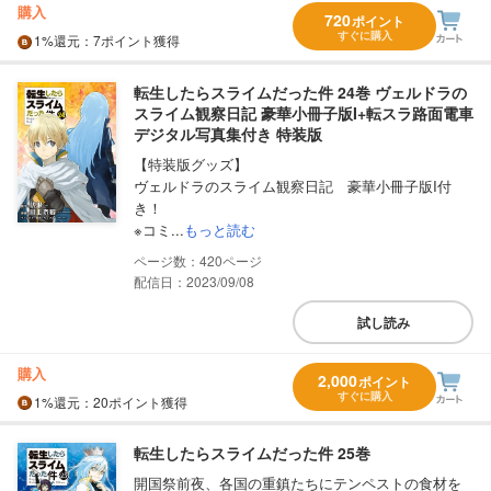
購入
720
ポイント
すぐに購入
1%
還元
：7ポイント獲得
転生したらスライムだった件 24巻 ヴェルドラの
スライム観察日記 豪華小冊子版I+転スラ路面電車
デジタル写真集付き 特装版
【特装版グッズ】
ヴェルドラのスライム観察日記 豪華小冊子版I付
き！
※コミ...
もっと読む
420
配信日：2023/09/08
試し読み
購入
2,000
ポイント
すぐに購入
1%
還元
：20ポイント獲得
転生したらスライムだった件 25巻
開国祭前夜、各国の重鎮たちにテンペストの食材を