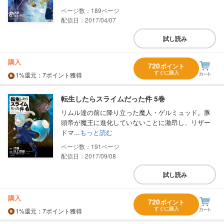
189
配信日：2017/04/07
試し読み
購入
720
ポイント
すぐに購入
1%
還元
：7ポイント獲得
転生したらスライムだった件 5巻
リムル達の前に降り立った魔人・ゲルミュッド。豚
頭帝が魔王に進化していないことに激昂し、リザー
ドマ...
もっと読む
191
配信日：2017/09/08
試し読み
購入
720
ポイント
すぐに購入
1%
還元
：7ポイント獲得