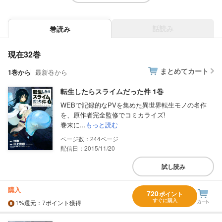
話読み
巻読み
現在32巻
まとめてカート
1巻から
最新巻から
転生したらスライムだった件 1巻
WEBで記録的なPVを集めた異世界転生モノの名作
を、原作者完全監修でコミカライズ!
巻末に...
もっと読む
244
配信日：2015/11/20
試し読み
購入
720
ポイント
すぐに購入
1%
還元
：7ポイント獲得