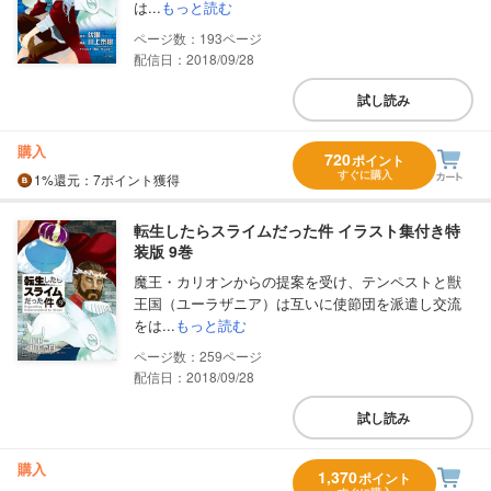
は...
もっと読む
193
配信日：2018/09/28
試し読み
購入
720
ポイント
すぐに購入
1%
還元
：7ポイント獲得
転生したらスライムだった件 イラスト集付き特
装版 9巻
魔王・カリオンからの提案を受け、テンペストと獣
王国（ユーラザニア）は互いに使節団を派遣し交流
をは...
もっと読む
259
配信日：2018/09/28
試し読み
購入
1,370
ポイント