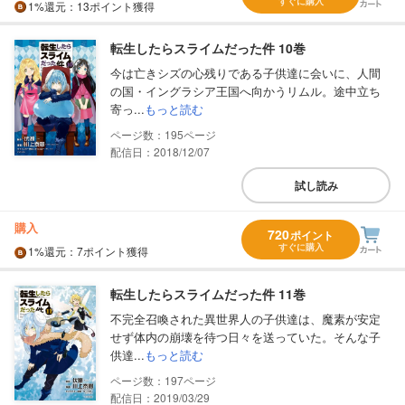
すぐに購入
1%
還元
：13ポイント獲得
転生したらスライムだった件 10巻
今は亡きシズの心残りである子供達に会いに、人間
の国・イングラシア王国へ向かうリムル。途中立ち
寄っ...
もっと読む
195
配信日：2018/12/07
試し読み
購入
720
ポイント
すぐに購入
1%
還元
：7ポイント獲得
転生したらスライムだった件 11巻
不完全召喚された異世界人の子供達は、魔素が安定
せず体内の崩壊を待つ日々を送っていた。そんな子
供達...
もっと読む
197
配信日：2019/03/29