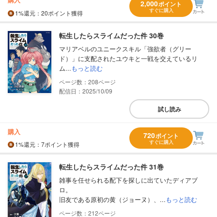
2,000
ポイント
すぐに購入
1%
還元
：20ポイント獲得
転生したらスライムだった件 30巻
マリアベルのユニークスキル「強欲者（グリー
ド）」に支配されたユウキと一戦を交えているリ
ム...
もっと読む
208
配信日：2025/10/09
試し読み
購入
720
ポイント
すぐに購入
1%
還元
：7ポイント獲得
転生したらスライムだった件 31巻
雑事を任せられる配下を探しに出ていたディアブ
ロ。
旧友である原初の黄（ジョーヌ）、...
もっと読む
212