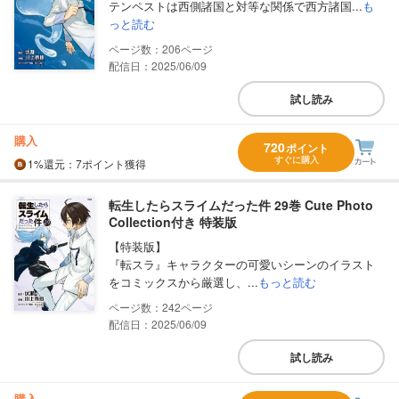
テンペストは西側諸国と対等な関係で西方諸国...
も
っと読む
206
配信日：2025/06/09
試し読み
購入
720
ポイント
すぐに購入
1%
還元
：7ポイント獲得
転生したらスライムだった件 29巻 Cute Photo
Collection付き 特装版
【特装版】
『転スラ』キャラクターの可愛いシーンのイラスト
をコミックスから厳選し、...
もっと読む
242
配信日：2025/06/09
試し読み
購入