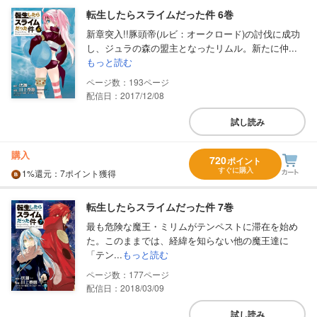
転生したらスライムだった件 6巻
新章突入!!豚頭帝(ルビ：オークロード)の討伐に成功
し、ジュラの森の盟主となったリムル。新たに仲...
もっと読む
193
配信日：2017/12/08
試し読み
購入
720
ポイント
すぐに購入
1%
還元
：7ポイント獲得
転生したらスライムだった件 7巻
最も危険な魔王・ミリムがテンペストに滞在を始め
た。このままでは、経緯を知らない他の魔王達に
「テン...
もっと読む
177
配信日：2018/03/09
試し読み