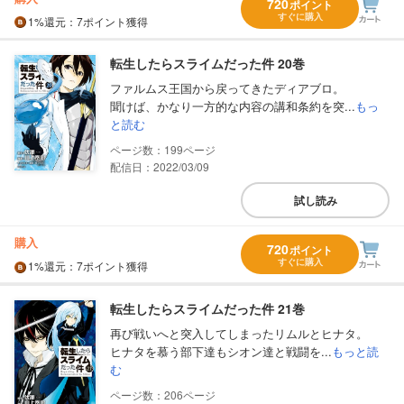
720
ポイント
すぐに購入
1%
還元
：7ポイント獲得
転生したらスライムだった件 20巻
ファルムス王国から戻ってきたディアブロ。
聞けば、かなり一方的な内容の講和条約を突...
もっ
と読む
199
配信日：2022/03/09
試し読み
購入
720
ポイント
すぐに購入
1%
還元
：7ポイント獲得
転生したらスライムだった件 21巻
再び戦いへと突入してしまったリムルとヒナタ。
ヒナタを慕う部下達もシオン達と戦闘を...
もっと読
む
206