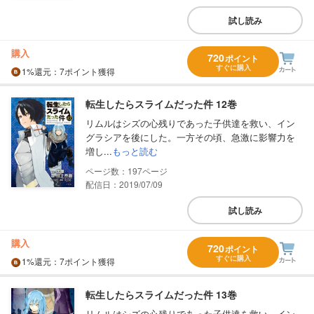
試し読み
購入
720
ポイント
すぐに購入
1%
還元
：7ポイント獲得
転生したらスライムだった件 12巻
リムルはシズの心残りであった子供達を救い、イン
グラシアを後にした。一方その頃、急激に影響力を
増し...
もっと読む
197
配信日：2019/07/09
試し読み
購入
720
ポイント
すぐに購入
1%
還元
：7ポイント獲得
転生したらスライムだった件 13巻
リムルはシズの心残りであった子供達を救い、イン