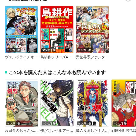
マンガ｜巻
マンガ｜巻
マンガ｜巻
ヴェルドライチオシ聖典パック 『転スラ』ミニ画集付き シリウス人気作3選
島耕作シリーズ40周年記念 全シリーズ1話完全無料試し読みパック
異世界系ファンタジー ガンガンいこうぜ！大ボリューム試し読みパック
この本を読んだ人はこんな本も読んでいます
マンガ｜巻
マンガ｜巻
マンガ｜巻
マンガ｜巻
片田舎のおっさん、剣聖になる～ただの田舎の剣術師範だったのに、大成した弟子たちが俺を放ってくれない件～
俺だけレベルアップな件
魔入りました！入間くん