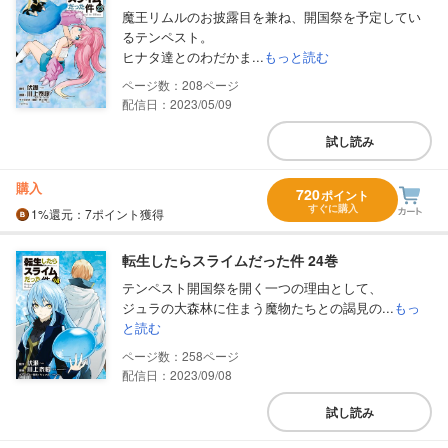
魔王リムルのお披露目を兼ね、開国祭を予定してい
るテンペスト。
ヒナタ達とのわだかま...
もっと読む
208
配信日：2023/05/09
試し読み
購入
720
ポイント
すぐに購入
1%
還元
：7ポイント獲得
転生したらスライムだった件 24巻
テンペスト開国祭を開く一つの理由として、
ジュラの大森林に住まう魔物たちとの謁見の...
もっ
と読む
258
配信日：2023/09/08
試し読み