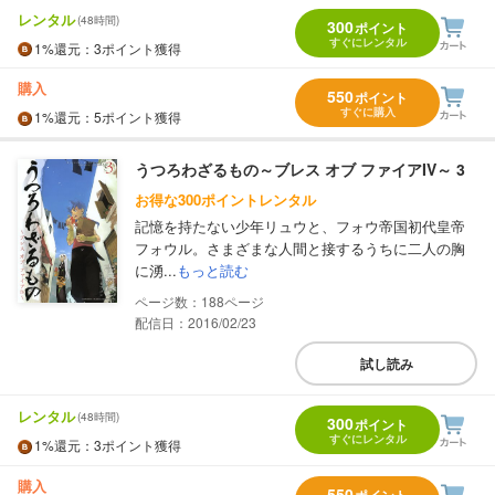
レンタル
(48時間)
300
ポイント
すぐにレンタル
1%
還元
：3ポイント獲得
購入
550
ポイント
すぐに購入
1%
還元
：5ポイント獲得
うつろわざるもの～ブレス オブ ファイアIV～ 3
お得な300ポイントレンタル
記憶を持たない少年リュウと、フォウ帝国初代皇帝
フォウル。さまざまな人間と接するうちに二人の胸
に湧...
もっと読む
188
配信日：2016/02/23
試し読み
レンタル
(48時間)
300
ポイント
すぐにレンタル
1%
還元
：3ポイント獲得
購入
550
ポイント