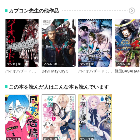
カプコン先生の他作品
マンガ｜巻
ノベル｜巻
マンガ｜巻
ノベル｜巻
バイオハザード ～マルハワデザイア～
Devil May Cry 5
バイオハザード：デスアイランド
戦国BASARA4
この本を読んだ人はこんな本も読んでいます
マンガ｜巻
マンガ｜巻
マンガ｜巻