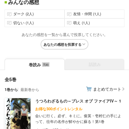
みんなの感想
ダーク (2人)
友情・仲間 (1人)
切ない (1人)
萌え (1人)
あなたの感想を一覧から選んで投票してください。
あなたの感想を投票する
話読み
巻読み
全5巻
まとめてカート
1巻から
最新巻から
うつろわざるもの～ブレス オブ ファイアIV～ 1
お得な300ポイントレンタル
会いに行く。必ず、キミに。俊英・壱村仁の手によ
って、往年の名作が鮮やかに蘇る！第1巻