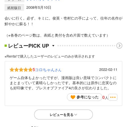
2008年5月10日
紙初版日
会いに行く。必ず、キミに。俊英・壱村仁の手によって、往年の名作が
鮮やかに蘇る！！
（※各巻のページ数は、表紙と奥付を含め片面で数えています）
レビューPICK UP
※Renta!で購入したユーザーのレビューのみが表示されます
5
コロちゃん
2022-02-11
さん
ゲーム自体もよかったですが、漫画版は良い意味でコンパクトに
まとまっていて素晴らしかったです。基本的には原作に忠実なの
も好印象です。ブレスオブファイア4の良さが伝わりました。
0
参考になった
人
レビューを見る