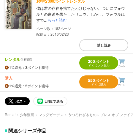
お得な300ポイントレンタル
僕は君の存在を捨てたわけじゃない。ついにフォウ
ルとの邂逅を果たしたリュウ。しかし、フォウルは
すで...
もっと読む
182
配信日：2016/02/23
試し読み
レンタル
(48時間)
300
ポイント
すぐにレンタル
1%
還元
：3ポイント獲得
購入
550
ポイント
すぐに購入
1%
還元
：5ポイント獲得
ポスト
LINEで送る
Renta!
少年漫画
マッグガーデン
うつろわざるもの～ブレス オブ ファイア
関連シリーズ作品