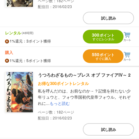
182
配信日：2016/02/23
試し読み
レンタル
(48時間)
300
ポイント
すぐにレンタル
1%
還元
：3ポイント獲得
購入
550
ポイント
すぐに購入
1%
還元
：5ポイント獲得
うつろわざるもの～ブレス オブ ファイアIV～ 2
お得な300ポイントレンタル
私を呼んだのは、お前なのか－？記憶を持たない少
年リュウと、フォウ帝国初代皇帝フォウル。それぞ
れに...
もっと読む
182
配信日：2016/02/23
試し読み