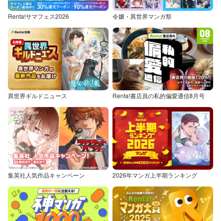
Renta!サマフェス2026
令嬢・異世界マンガ祭
異世界ギルドニュース
Renta!書店員の私的偏愛通信8月号
集英社人気作品キャンペーン
2026年マンガ上半期ランキング