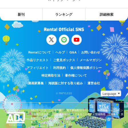
新刊
ランキング
詳細検索
Renta!について
ヘルプ
Q&A
お問い合わせ
作品リクエスト
ご意見ボックス
メールマガジン
アフィリエイト
利用規約
個人情報保護ポリシー
特定商取引法
著作権について
漫画家募集
海賊版に対する取り組み
運営会社
© PAPYLESS
ABJマークは、この電子書店・電子書籍配信サービスが、著作権者からコンテン
ツ使用許諾を得た正規版配信サービスであることを示す登録商標（登録番号 第
6091713号）です。ABJマークの詳細、ABJマークを掲示しているサービスの一
覧はこちら。
https://aebs.or.jp