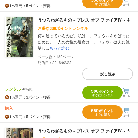
すぐに購入
1%
還元
：5ポイント獲得
うつろわざるもの～ブレス オブ ファイアIV～ 4
お得な300ポイントレンタル
何を迷っているのだ、私は…。フォウルをかばった
ために、一人の女性の運命はー。フォウルは人に絶
望し...
もっと読む
182
配信日：2016/02/23
試し読み
レンタル
(48時間)
300
ポイント
すぐにレンタル
1%
還元
：3ポイント獲得
購入
550
ポイント
すぐに購入
1%
還元
：5ポイント獲得
うつろわざるもの～ブレス オブ ファイアIV～ 5