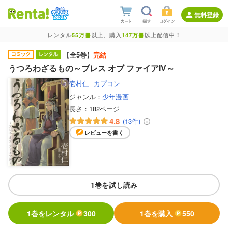
無料登録
レンタル
55万冊
以上、購入
147万冊
以上配信中！
【
全5巻
】
完結
うつろわざるもの～ブレス オブ ファイアIV～
壱村仁
カプコン
ジャンル：
少年漫画
長さ：
182ページ
4.8
(13件)
レビューを書く
1巻を試し読み
1巻をレンタル
300
1巻を購入
550