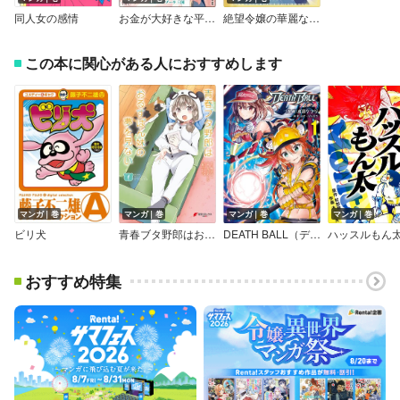
同人女の感情
お金が大好きな平民の私は卑屈貴族と契約結婚して愛し愛されます コミック版
絶望令嬢の華麗なる離婚～幼馴染の大公閣下の溺愛が止まらないのです～
この本に関心がある人におすすめします
マンガ｜巻
マンガ｜巻
マンガ｜巻
マンガ｜巻
ビリ犬
青春ブタ野郎はおるすばん妹の夢を見ない
DEATH BALL（デスボール）
ハッスルもん
おすすめ特集