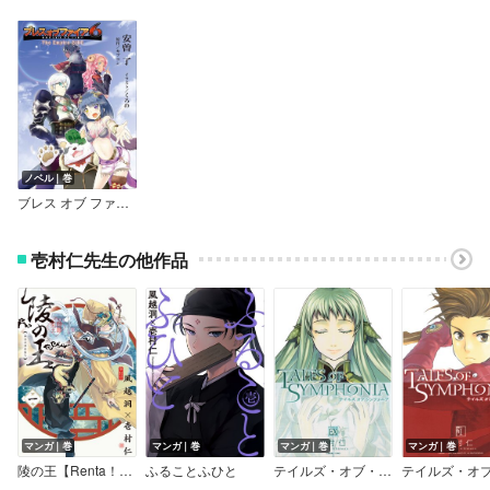
ノベル｜巻
ブレス オブ ファイア 6 The Empire SIDE
壱村仁先生の他作品
マンガ｜巻
マンガ｜巻
マンガ｜巻
マンガ｜巻
陵の王【Renta！限定特典付き】
ふることふひと
テイルズ・オブ・シンフォニア EXTRALOAD