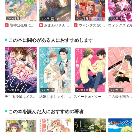
ノベル｜巻
マンガ｜話
マンガ｜巻
マンガ｜巻
龍神は孤独に舞う唯一の花嫁を永遠に愛する
おまわりさんと招き猫【単話版】
ウィングス 2026年8月号［期間限定］
この本に関心がある人におすすめします
マンガ｜巻
マンガ｜巻
マンガ｜巻
マンガ｜巻
デキる後輩はメス堕ち乳首に首ったけ【電子単行本版限定カバー特典付】
結婚しましょう、ヤモメさん【Renta！限定特典付き】
スイートorビター
この本を読んだ人におすすめの著者