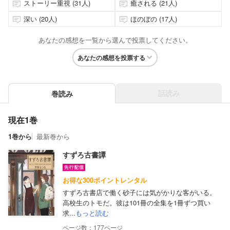
ストーリー重視 (31人)
癒される (21人)
深い (20人)
ほのぼの (17人)
あなたの感想を一覧から選んで投票してください。
あなたの感想を投票する
話読み
巻読み
現在1巻
1巻から
最新巻から
すずろ古書譚
お得な300ポイントレンタル
すずろ古書店で働く砂子には気がかりな客がいる。
高校生のトモだ。彼は101冊の全集を1冊ずつ買い
求...
もっと読む
177