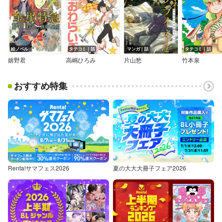
絵ノベル
タテコミ｜話
マンガ｜話
タテコミ｜話
嬉野君
高嶋ひろみ
片山愁
竹本泉
おすすめ特集
Renta!サマフェス2026
夏の大大大冊子フェア2026