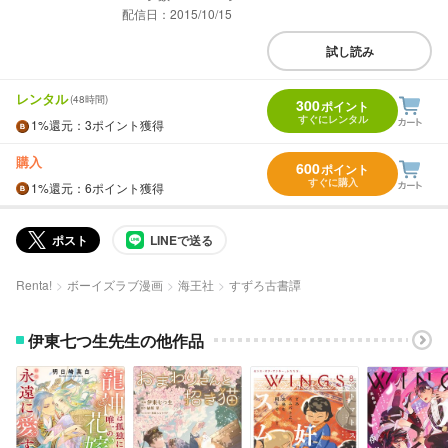
配信日：2015/10/15
試し読み
レンタル
(48時間)
300
ポイント
すぐにレンタル
1%
還元
：3ポイント獲得
購入
600
ポイント
すぐに購入
1%
還元
：6ポイント獲得
ポスト
LINEで送る
Renta!
ボーイズラブ漫画
海王社
すずろ古書譚
伊東七つ生先生の他作品