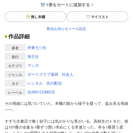
1巻をカートに追加する
推し本棚
マイリスト
配信お知らせメール設定
作品詳細
伊東七つ生
著者
海王社
発行
マンガ
カテゴリ
ボーイズラブ漫画
社会人
ジャンル
レンタル
先行配信
タグ
GUSH COMICS
レーベル
その視線には気づいていた。本棚の陰から様子を窺って、盗み見る視線
――。
すずろ古書店で働く砂子には気がかりな客がいる。高校生のトモだ。彼
は101冊の全集を1冊ずつ買い求めにくる常連だった。本を1冊買う度
に、トモへ1つ質問をする秘密の愉しみ。少しずつ全集は数を減らし、