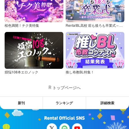
桜色満開！チク美特集
Renta!BL高校 前も後ろも卒業式～童貞・処女からの卒業アルバム～
煩悩108本エロノック
推し布教BL特集！
トップページへ
新刊
ランキング
詳細検索