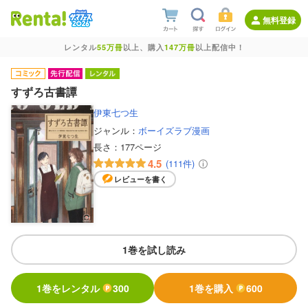
無料登録
レンタル
55万冊
以上、購入
147万冊
以上配信中！
すずろ古書譚
伊東七つ生
ジャンル：
ボーイズラブ漫画
長さ：
177ページ
4.5
(111件)
レビューを書く
1巻を試し読み
1巻をレンタル
300
1巻を購入
600