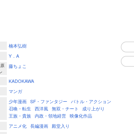
楠本弘樹
Y．A
ー原
藤ちょこ
ン
KADOKAWA
マンガ
少年漫画
SF・ファンタジー
バトル・アクション
召喚・転生
西洋風
無双・チート
成り上がり
王族・貴族
内政・領地経営
映像化作品
アニメ化
長編漫画
殿堂入り