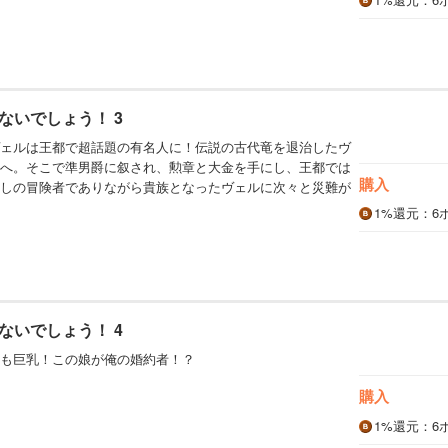
ないでしょう！ 3
ェルは王都で超話題の有名人に！伝説の古代竜を退治したヴ
へ。そこで準男爵に叙され、勲章と大金を手にし、王都では
購入
しの冒険者でありながら貴族となったヴェルに次々と災難が
1%
還元
：6
ないでしょう！ 4
も巨乳！この娘が俺の婚約者！？
購入
1%
還元
：6