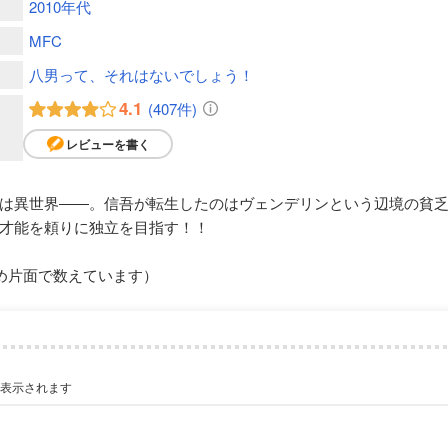
2010年代
MFC
八男って、それはないでしょう！
4.1
(407件)
レビューを書く
は異世界――。信吾が転生したのはヴェンデリンという辺境の貧
才能を頼りに独立を目指す！！
め片面で数えています）
が表示されます