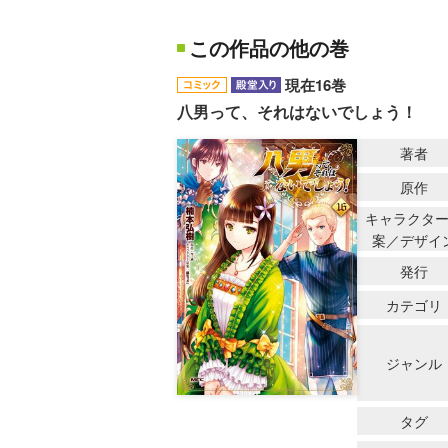
この作品の他の巻
現在16巻
八男って、それはないでしょう！
著者
原作
キャラクタ
案／デザイ
発行
カテゴリ
ジャンル
タグ