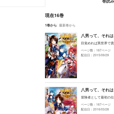
巻読
現在16巻
1巻から
最新巻から
八男って、それは
目覚めれば異世界で貴
167
配信日：2015/09/29
八男って、それは
冒険者として最初の仕
167
配信日：2016/03/28