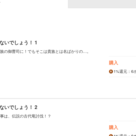
み
ないでしょう！ 1
族の御曹司に！でもそこは貴族とは名ばかりの…。
購入
1%
還元
：6
ないでしょう！ 2
事は、伝説の古代竜討伐！？
購入
1%
還元
：6