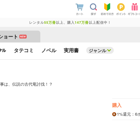
レンタル
55万冊
以上、購入
147万冊
以上配信中！
ショート
NEW
タテコミ
ノベル
実用書
ジャンル
事は、伝説の古代竜討伐！？
購入
1%
還元
：6