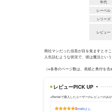
年代
レーベル
シリーズ
レビュー
商社マンだった信吾が目を覚ますとそこ
人生詰むような状況で、彼は魔法という
（※各巻のページ数は、表紙と奥付を含
レビューPICK UP
※Renta!で購入したユーザーのレビューのみ
5
malo
さん