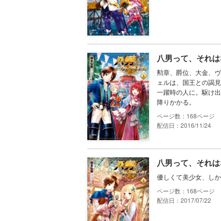
八男って、それは
勲章、爵位、大金、ヴ
ェルは、国王との謁見
一躍時の人に。駆け出
降りかかる。
168
配信日：2016/11/24
八男って、それは
優しくて美少女、しか
168
配信日：2017/07/22