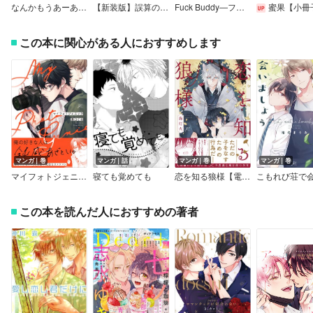
なんかもうあーあって感じ。【単行本版】【Renta！限定特典付き】
【新装版】誤算のハート
Fuck Buddy―ファックバディ―
蜜果【小冊
この本に関心がある人におすすめします
マンガ｜巻
マンガ｜話
マンガ｜巻
マンガ｜巻
マイフォトジェニック【電子限定描き下ろし漫画＆カラーイラスト付き】
寝ても覚めても
恋を知る狼様【電子限定描き下ろし漫画付き】
この本を読んだ人におすすめの著者