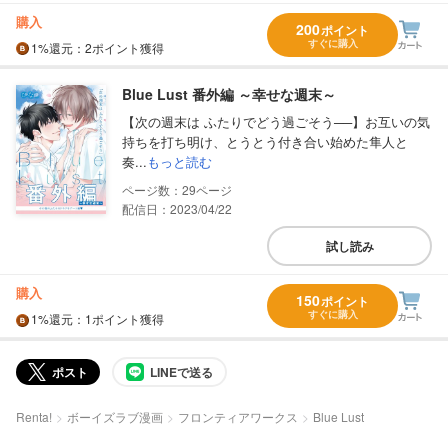
購入
200
ポイント
すぐに購入
1%
還元
：2ポイント獲得
Blue Lust 番外編 ～幸せな週末～
【次の週末は ふたりでどう過ごそう──】お互いの気
持ちを打ち明け、とうとう付き合い始めた隼人と
奏...
もっと読む
29
配信日：2023/04/22
試し読み
購入
150
ポイント
すぐに購入
1%
還元
：1ポイント獲得
ポスト
LINEで送る
Renta!
ボーイズラブ漫画
フロンティアワークス
Blue Lust