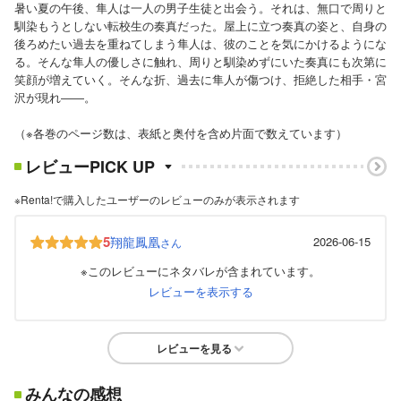
暑い夏の午後、隼人は一人の男子生徒と出会う。それは、無口で周りと
馴染もうとしない転校生の奏真だった。屋上に立つ奏真の姿と、自身の
後ろめたい過去を重ねてしまう隼人は、彼のことを気にかけるようにな
る。そんな隼人の優しさに触れ、周りと馴染めずにいた奏真にも次第に
笑顔が増えていく。そんな折、過去に隼人が傷つけ、拒絶した相手・宮
沢が現れ――。
（※各巻のページ数は、表紙と奥付を含め片面で数えています）
レビューPICK UP
※Renta!で購入したユーザーのレビューのみが表示されます
5
翔龍鳳凰
2026-06-15
さん
※このレビューにネタバレが含まれています。
レビューを表示する
レビューを見る
みんなの感想