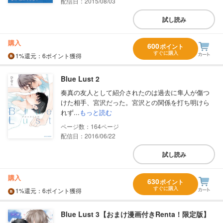
配信日：2015/08/03
試し読み
購入
600
ポイント
すぐに購入
1%
還元
：6ポイント獲得
Blue Lust 2
奏真の友人として紹介されたのは過去に隼人が傷つ
けた相手、宮沢だった。宮沢との関係を打ち明けら
れず...
もっと読む
164
配信日：2016/06/22
試し読み
購入
630
ポイント
すぐに購入
1%
還元
：6ポイント獲得
Blue Lust 3【おまけ漫画付きRenta！限定版】