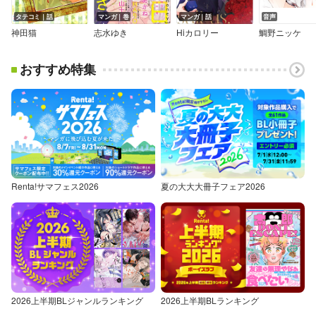
タテコミ｜話
マンガ｜巻
マンガ｜話
音声
神田猫
志水ゆき
Hiカロリー
鯛野ニッケ
おすすめ特集
Renta!サマフェス2026
夏の大大大冊子フェア2026
2026上半期BLジャンルランキング
2026上半期BLランキング