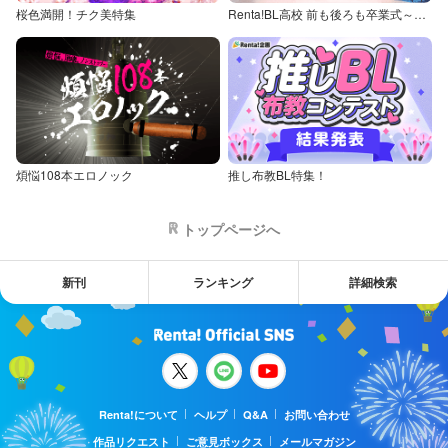
桜色満開！チク美特集
Renta!BL高校 前も後ろも卒業式～童貞・処女からの卒業アルバム～
煩悩108本エロノック
推し布教BL特集！
トップページへ
新刊
ランキング
詳細検索
Renta!について
ヘルプ
Q&A
お問い合わせ
作品リクエスト
ご意見ボックス
メールマガジン