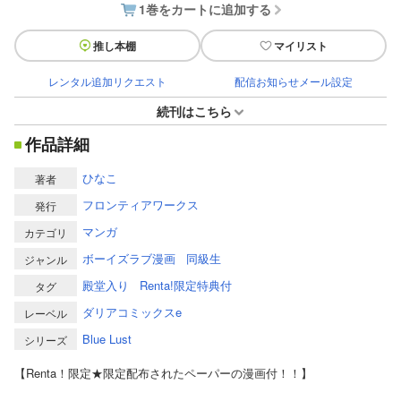
1巻をカートに追加する
推し本棚
マイリスト
レンタル追加リクエスト
配信お知らせメール設定
続刊はこちら
作品詳細
ひなこ
著者
フロンティアワークス
発行
マンガ
カテゴリ
ボーイズラブ漫画
同級生
ジャンル
殿堂入り
Renta!限定特典付
タグ
ダリアコミックスe
レーベル
Blue Lust
シリーズ
【Renta！限定★限定配布されたペーパーの漫画付！！】