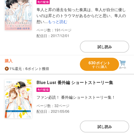
隼人と昇の過去を知った奏真は、隼人が自分に優し
いのは昇とのトラウマがあるからだと思い、隼人の
想い...
もっと読む
191
配信日：2017/12/01
試し読み
購入
630
ポイント
すぐに購入
1%
還元
：6ポイント獲得
Blue Lust 番外編 ショートストーリー集
ファン必読！ 番外編ショートストーリー集！
32
配信日：2021/05/06
試し読み