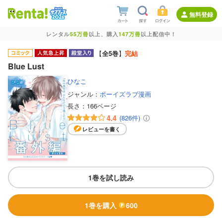
無料登録
レンタル
55万冊
以上、購入
147万冊
以上配信中！
【
全5巻
】
完結
Blue Lust
ひなこ
ジャンル：
ボーイズラブ漫画
長さ：
166ページ
4.4
(826件)
レビューを書く
1巻を試し読み
1巻を購入
600