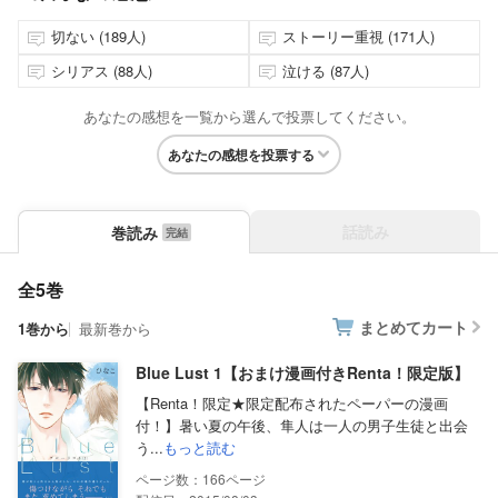
切ない (189人)
ストーリー重視 (171人)
シリアス (88人)
泣ける (87人)
あなたの感想を一覧から選んで投票してください。
あなたの感想を投票する
話読み
巻読み
全5巻
まとめてカート
1巻から
最新巻から
Blue Lust 1【おまけ漫画付きRenta！限定版】
【Renta！限定★限定配布されたペーパーの漫画
付！】暑い夏の午後、隼人は一人の男子生徒と出会
う...
もっと読む
166