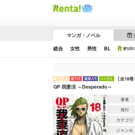
マンガ・ノベル
総合
女性
男性
BL
【
全18巻
QP 我妻涼 ～Desperado～
著者
発行
カテゴリ
ジャンル