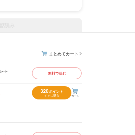
話読み
まとめてカート
イント
無料で読む
）
320
ポイント
入
すぐに購入