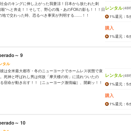
社会のキングに伸し上がった我妻涼！日本から放たれた刺
レンタル
(48
暗殺”へと奔走！！そして、野心の塊・あのFOXの影も！！！日
の地で交わった時、恐るべき事実が判明する……！！
1%
還元
：5
購入
1%
還元
：6
erado～ 9
ンタル
彼は全米最大都市・冬のニューヨークでホームレス状態で衰
レンタル
(48
。死神と呼ばれし男は何故「摩天楼の街」に流れついたの
る宿命が動き出す！！［ニューヨーク激情編］、開劇ッ！！
1%
還元
：5
購入
1%
還元
：6
erado～ 10