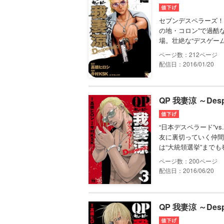
セブンデスペラーズ！
の地・コロン”で過酷
場。壮絶な“デスゲー
212
配信日：2016/01/20
QP 我妻涼 ～Desp
“日本デスペラード”v
友に裏切っていく仲間
は“大統領選挙”までも
200
配信日：2016/06/20
QP 我妻涼 ～Desp