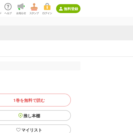
無料登録
1巻を無料で読む
推し本棚
マイリスト