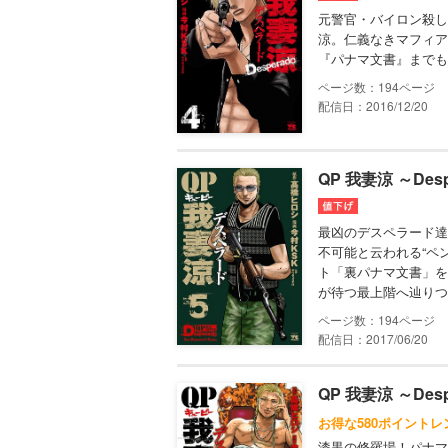
元警官・バイロン殺し
涼。仁義なきマフィア
『パナマ文書』までも
194
配信日：2016/12/20
QP 我妻涼 ～Desp
最凶のデスペラード達
不可能と云われる“ペ
ト「裏パナマ文書」を
が待つ最上階へ辿りつ
194
配信日：2017/06/20
QP 我妻涼 ～Desp
お得な580ポイントレ
漆黒の修羅場！パナマ