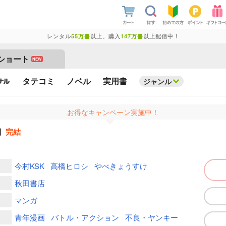
レンタル
55万冊
以上、購入
147万冊
以上配信中！
ショート
NEW
タテコミ
ノベル
実用書
ジャンル
お得なキャンペーン実施中！
】
完結
今村KSK
高橋ヒロシ
やべきょうすけ
秋田書店
マンガ
青年漫画
バトル・アクション
不良・ヤンキー