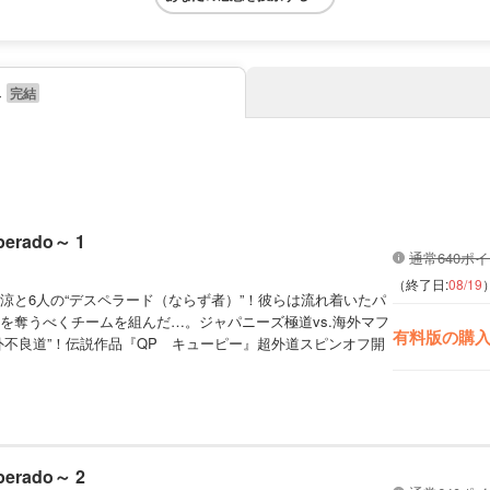
み
erado～ 1
通常640ポ
（終了日:
08/19
涼と6人の“デスペラード（ならず者）”！彼らは流れ着いたパ
を奪うべくチームを組んだ…。ジャパニーズ極道vs.海外マフ
有料版の購
外不良道”！伝説作品『QP キューピー』超外道スピンオフ開
erado～ 2