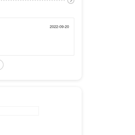
2022-09-20