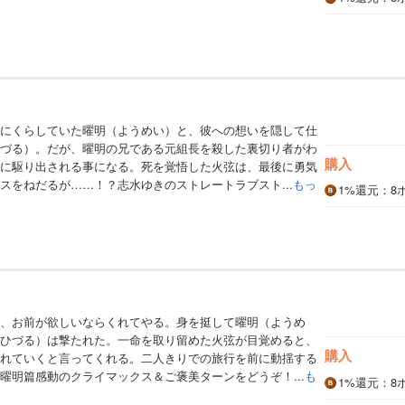
にくらしていた曜明（ようめい）と、彼への想いを隠して仕
づる）。だが、曜明の兄である元組長を殺した裏切り者がわ
購入
に駆り出される事になる。死を覚悟した火弦は、最後に勇気
スをねだるが……！？志水ゆきのストレートラブスト...
もっ
1%
還元
：8
、お前が欲しいならくれてやる。身を挺して曜明（ようめ
ひづる）は撃たれた。一命を取り留めた火弦が目覚めると、
購入
れていくと言ってくれる。二人きりでの旅行を前に動揺する
曜明篇感動のクライマックス＆ご褒美ターンをどうぞ！...
も
1%
還元
：8