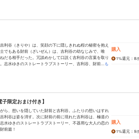
吉利谷（きりや）は、笑顔の下に隠しきれぬ程の秘密を抱え
購入
士でもある財前（ざいぜん）は、吉利谷の幼なじみで、唯
ねだる相手だった。冗談めかして口説く吉利谷の言葉を取り
1%
還元
：8
。志水ゆきのストレートラブストーリー、吉利谷、財前...
も
電子限定おまけ付き】
がら、想いを隠していた財前と吉利谷。ふたりの想いはすれ
吉利谷は姿を消す。次に財前の前に現れた吉利谷は、極道の
購入
志水ゆきのストレートラブストーリー、不器用な大人の恋の
財前篇！
1%
還元
：9