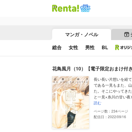
マンガ・ノベル
総合
女性
男性
BL
花鳥風月（10）【電子限定おまけ付
長い長い片想いを経て
である一見もまた、山
た。そこにやってきた
と一見×糸川の甘い夜
読む
234
配信日：2022/09/16