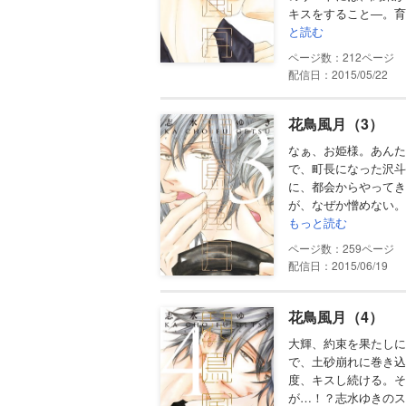
キスをすること―。育
と読む
212
配信日：2015/05/22
花鳥風月（3）
なぁ、お姫様。あんた
で、町長になった沢斗
に、都会からやってき
が、なぜか憎めない。
もっと読む
259
配信日：2015/06/19
花鳥風月（4）
大輝、約束を果たしに
で、土砂崩れに巻き込
度、キスし続ける。そ
が…！？志水ゆきのス