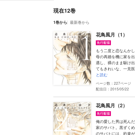
現在12巻
1巻から
最新巻から
花鳥風月（1）
もう二度と恋なんかし
母の再婚を機に家を出
遇し、裸のまま駆け出
てもきれいな、一見医
と読む
227
配信日：2015/05/22
花鳥風月（2）
俺の愛した男は死んだ
家のサバト。黒ずくめ
のサバトには、約束が