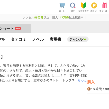
レンタル
55万冊
以上、購入
147万冊
以上配信中！
ショート
NEW
タテコミ
ノベル
実用書
ジャンル
き】
、蜜月を満喫する吉利谷と財前。そして、ふたりの幼なじみ
間の小さな町で、恋人・糸川と穏やかな日々を過ごしてい
招かれざる客と、苦い過去の記憶とは……！？ 吉利谷×財前
をたっぷりお届けする、志水ゆきのストレートラブス...
もっと
購入
1%
還元
：9