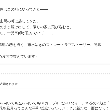
俺はこの町にやってきた――。
山間の町に越してきた。
のまま駆け出して、隣りの家に飛び込むと、
な、一見医師が住んでいて――。
3組の恋を描く、志水ゆきのストレートラブストーリー、開幕！
め片面で数えています）
が表示されます
を向いても左を向いてもBLカップルばかりなり…。12巻の2人は
花鳥風月ってこんな平和な話だったっけ！？と新たな一面にびっく