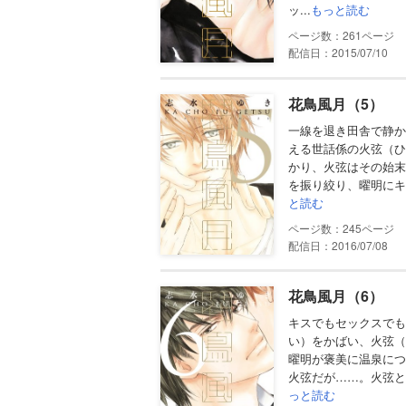
ッ...
もっと読む
261
配信日：2015/07/10
花鳥風月（5）
一線を退き田舎で静か
える世話係の火弦（ひ
かり、火弦はその始末
を振り絞り、曜明にキ
と読む
245
配信日：2016/07/08
花鳥風月（6）
キスでもセックスでも
い）をかばい、火弦（
曜明が褒美に温泉につ
火弦だが……。火弦と
っと読む