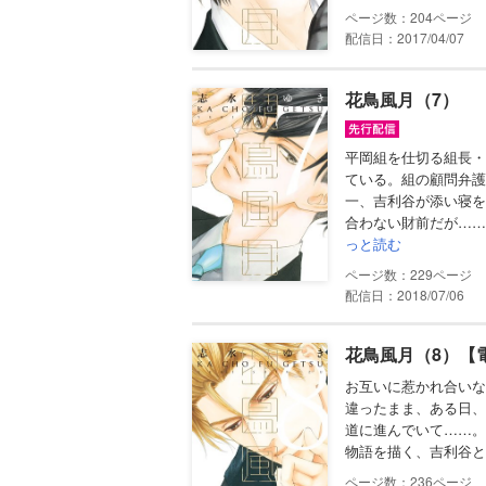
204
配信日：2017/04/07
花鳥風月（7）
平岡組を仕切る組長・
ている。組の顧問弁護
一、吉利谷が添い寝を
合わない財前だが……
っと読む
229
配信日：2018/07/06
花鳥風月（8）【
お互いに惹かれ合いな
違ったまま、ある日、
道に進んでいて……。
物語を描く、吉利谷と
236