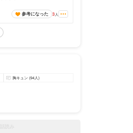
参考になった
3
人
胸キュン (94人)
話読み