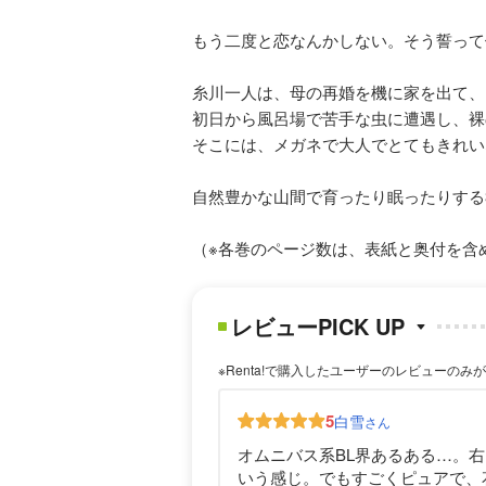
もう二度と恋なんかしない。そう誓って
糸川一人は、母の再婚を機に家を出て、
初日から風呂場で苦手な虫に遭遇し、裸
そこには、メガネで大人でとてもきれい
自然豊かな山間で育ったり眠ったりする
（※各巻のページ数は、表紙と奥付を含
レビューPICK UP
※Renta!で購入したユーザーのレビューのみ
5
白雪
さん
オムニバス系BL界あるある…。右
いう感じ。でもすごくピュアで、