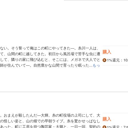
ない。そう誓って俺はこの町にやってきた―。糸川一人は、
購入
て、山間の町に越してきた。初日から風呂場で苦手な虫に遭
して、隣りの家に飛び込むと、そこには、メガネで大人でと
1%
還元
：1
師が住んでいて―。自然豊かな山間で育ったり眠った...
もっ
。おまえが殺したんだ―大輝。糸の町役場の上司にして、大
購入
の怪しい姿と、山の畑での早朝ライブ。糸を驚かせっぱなし
あった。町に工房を持つ陶芸家・大輝と、一日一回、契約の
1%
還元
：7