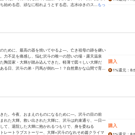
ち始める恋、頑なに枯れようとする恋。志水ゆきのス...
もっ
のために、最高の器を焼いてやるよ―。亡き祖母の跡を継い
。力不足を痛感し、悩む沢斗の唯一の憩いの場・露天温泉
購入
た陶芸家・大輝が踏み込んできた。軽薄で図々しい大輝だ
ある日、沢斗の弟・円馬が倒れ―！？自然豊かな山間で育...
1%
還元
：8
きた。今夜、おまえのものになるために―。沢斗の目の前
まれた大輝。救い出された大輝に、沢斗は約束通り、一日一
購入
して、退院した大輝に抱かれるつもりで、身を委ねる
トレートラブストーリー、大輝×沢斗のなれそめ篇クライマ
1%
還元
：8