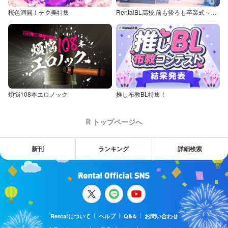
桜色満開！チク美特集
Renta!BL高校 前も後ろも卒業式～童貞・処女からの卒業アルバム～
煩悩108本エロノック
推し布教BL特集！
トップページへ
新刊
ランキング
詳細検索
Renta!について
ヘルプ
Q&A
お問い合わせ