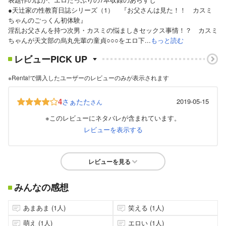
●天辻家の性教育日誌シリーズ（1） 『お父さんは見た！！ カスミ
ちゃんのごっくん初体験』
淫乱お父さんを持つ次男・カスミの悩ましきセックス事情！？ カスミ
ちゃんが天文部の烏丸先輩の童貞○○○をエロ下...
もっと読む
レビューPICK UP
※Renta!で購入したユーザーのレビューのみが表示されます
4
さぁたた
2019-05-15
さん
※このレビューにネタバレが含まれています。
レビューを表示する
レビューを見る
みんなの感想
あまあま (1人)
笑える (1人)
萌え (1人)
エロい (1人)