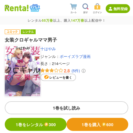
無料登録
レンタル
55万冊
以上、購入
147万冊
以上配信中！
女装クロギャルママ男子
十はやみ
ジャンル：
ボーイズラブ漫画
長さ：
214ページ
2.8
(5件)
レビューを書く
1巻を試し読み
1巻をレンタル
300
1巻を購入
600