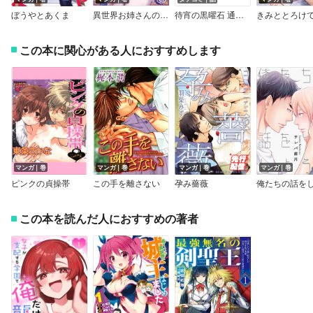
ぼうやとあくま
異世界お姉さんの危険な誘惑（通常版）
待宵の黒曜石 通常版
この本に関心がある人におすすめします
マンガ｜巻
マンガ｜巻
マンガ｜巻
マンガ｜巻
ピンクの貞操帯
この手を離さない
孕み薔薇
この本を読んだ人におすすめの著者