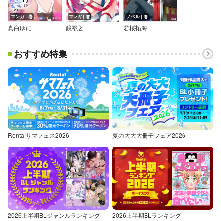
マンガ｜巻
マンガ｜巻
ノベル｜巻
真白ゆに
鏡裕之
若桜拓海
おすすめ特集
Renta!サマフェス2026
夏の大大大冊子フェア2026
2026上半期BLジャンルランキング
2026上半期BLランキング