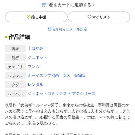
1巻をカートに追加する
推し本棚
マイリスト
配信お知らせメール設定
作品詳細
十はやみ
著者
ジュネット
発行
マンガ
カテゴリ
ボーイズラブ漫画
女装
短編集
ジャンル
レンタル
タグ
ジュネットコミックス ピアスシリーズ
レーベル
表題作『女装ギャル♂ママ男子』東京からの転校生・宇和野は両親のケ
ンカが恐くて母への甘え方も知らず、人との接し方も分からず……クラ
スの溶け込めず……心配する田舎の高校生・チホは、ママの俺に甘えて
ごらんと……乳首を吸わせる。
表題作のほか、エロたっぷりの7本収録のあらすじ