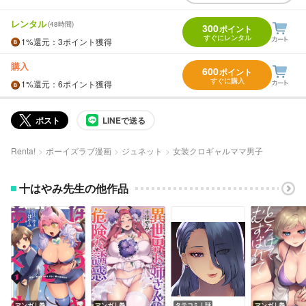
レンタル
(48時間)
300
ポイント
すぐにレンタル
1%
還元
：3ポイント獲得
購入
600
ポイント
すぐに購入
1%
還元
：6ポイント獲得
ポスト
LINEで送る
Renta!
ボーイズラブ漫画
ジュネット
女装クロギャルママ男子
十はやみ先生の他作品
マンガ｜巻
マンガ｜巻
タテコミ｜話
マンガ｜巻