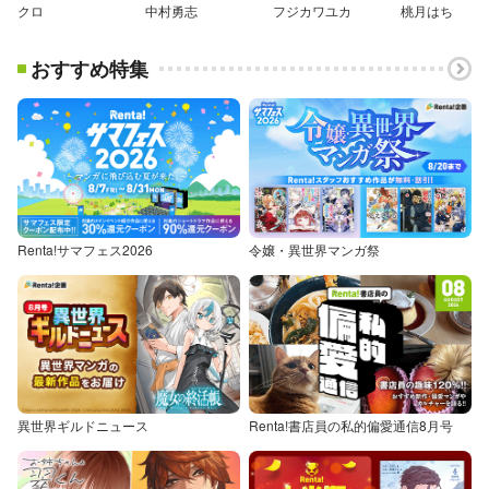
クロ
中村勇志
フジカワユカ
桃月はち
おすすめ特集
Renta!サマフェス2026
令嬢・異世界マンガ祭
異世界ギルドニュース
Renta!書店員の私的偏愛通信8月号