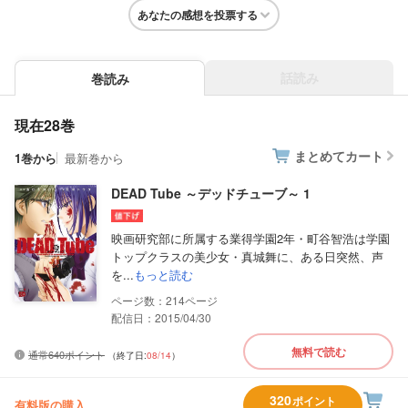
あなたの感想を投票する
話読み
巻読み
現在28巻
まとめてカート
1巻から
最新巻から
DEAD Tube ～デッドチューブ～ 1
映画研究部に所属する業得学園2年・町谷智浩は学園
トップクラスの美少女・真城舞に、ある日突然、声
を...
もっと読む
214
配信日：2015/04/30
無料で読む
通常640ポイント
（終了日:
08/14
）
320
ポイント
有料版の購入