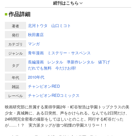
続刊はこちら
作品詳細
北河トウタ
山口ミコト
著者
秋田書店
発行
マンガ
カテゴリ
青年漫画
ミステリー・サスペンス
ジャンル
長編漫画
レンタル
準新作レンタル
値下げ
タグ
だれでも無料
今だけお得!
2010年代
年代
チャンピオンRED
雑誌
チャンピオンREDコミックス
レーベル
映画研究部に所属する業得学園2年・町谷智浩は学園トップクラスの美
少女・真城舞に、ある日突然、声をかけられる。なんでも2日間だけ、
24時間完全密着の撮影をしてほしいとのこと。同行する町谷だった
が……！？ 実力派タッグが放つ戦慄の学園スリラー！！