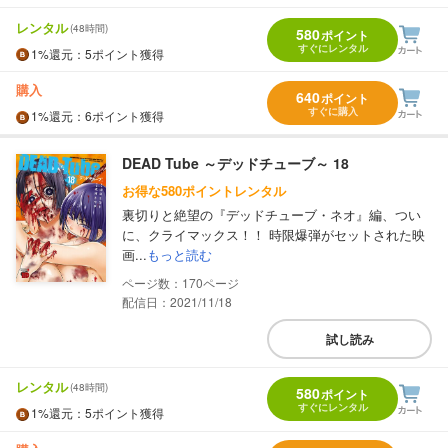
レンタル
(48時間)
580
ポイント
すぐにレンタル
1%
還元
：5ポイント獲得
購入
640
ポイント
すぐに購入
1%
還元
：6ポイント獲得
DEAD Tube ～デッドチューブ～ 18
お得な580ポイントレンタル
裏切りと絶望の『デッドチューブ・ネオ』編、つい
に、クライマックス！！ 時限爆弾がセットされた映
画...
もっと読む
170
配信日：2021/11/18
試し読み
レンタル
(48時間)
580
ポイント
すぐにレンタル
1%
還元
：5ポイント獲得