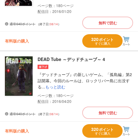
180
配信日：2016/01/20
無料で読む
通常640ポイント
（終了日:
08/14
）
320
ポイント
有料版の購入
すぐに購入
DEAD Tube ～デッドチューブ～ 4
『デッドチューブ』の新しいゲーム、「孤島編」第2
話開幕。今回のルールは、ロックリバー島に出没す
る...
もっと読む
180
配信日：2016/04/20
無料で読む
通常640ポイント
（終了日:
08/14
）
320
ポイント
有料版の購入
すぐに購入