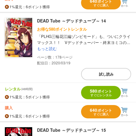
640
ポイント
すぐに購入
1%
還元
：6ポイント獲得
DEAD Tube ～デッドチューブ～ 14
お得な580ポイントレンタル
「PLHG三輪花江編ゾンビモード」も、ついにクライ
マックス！！ Vデッドチューバー・終末ヨミコの...
もっと読む
178
配信日：2020/03/19
試し読み
レンタル
(48時間)
580
ポイント
すぐにレンタル
1%
還元
：5ポイント獲得
購入
640
ポイント
すぐに購入
1%
還元
：6ポイント獲得
DEAD Tube ～デッドチューブ～ 15