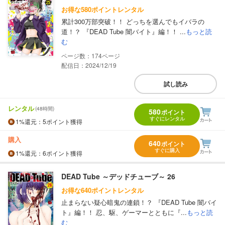
お得な580ポイントレンタル
累計300万部突破！！ どっちを選んでもイバラの
道！？ 『DEAD Tube 闇バイト』編！！ ...
もっと読
む
174
配信日：2024/12/19
試し読み
レンタル
(48時間)
580
ポイント
すぐにレンタル
1%
還元
：5ポイント獲得
購入
640
ポイント
すぐに購入
1%
還元
：6ポイント獲得
DEAD Tube ～デッドチューブ～ 26
お得な640ポイントレンタル
止まらない疑心暗鬼の連鎖！？ 『DEAD Tube 闇バイ
ト』編！！ 忍、駆、ゲーマーとともに『...
もっと読
む