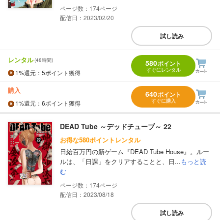
174
配信日：2023/02/20
試し読み
レンタル
(48時間)
580
ポイント
すぐにレンタル
1%
還元
：5ポイント獲得
購入
640
ポイント
すぐに購入
1%
還元
：6ポイント獲得
DEAD Tube ～デッドチューブ～ 22
お得な580ポイントレンタル
日給百万円の新ゲーム『DEAD Tube House』。ルー
ルは、「日課」をクリアすることと、日...
もっと読
む
174
配信日：2023/08/18
試し読み