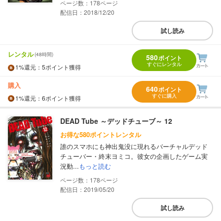
178
配信日：2018/12/20
試し読み
レンタル
(48時間)
580
ポイント
すぐにレンタル
1%
還元
：5ポイント獲得
購入
640
ポイント
すぐに購入
1%
還元
：6ポイント獲得
DEAD Tube ～デッドチューブ～ 12
お得な580ポイントレンタル
誰のスマホにも神出鬼没に現れるバーチャルデッド
チューバー・終末ヨミコ。彼女の企画したゲーム実
況動...
もっと読む
178
配信日：2019/05/20
試し読み