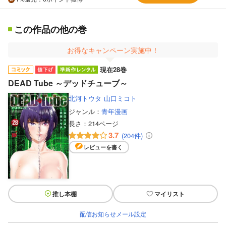
この作品の他の巻
お得なキャンペーン実施中！
現在28巻
DEAD Tube ～デッドチューブ～
北河トウタ
山口ミコト
ジャンル：
青年漫画
長さ：
214ページ
3.7
(204件)
レビューを書く
推し本棚
マイリスト
配信お知らせメール設定