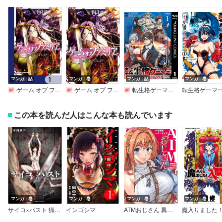
マンガ｜話
マンガ｜巻
マンガ｜話
マンガ｜巻
ゲーム オブ ファミリア－家族戦記－【分冊版】
ゲーム オブ ファミリア－家族戦記－
転生格ゲーマー ～オジでも勝てる異世界攻略～ 分冊版
この本を読んだ人はこんな本も読んでいます
マンガ｜巻
マンガ｜巻
マンガ｜巻
マンガ｜巻
サイコ×パスト 猟奇殺人潜入捜査
インゴシマ
ATMおじさん 異世界でモテ期が止まらない！