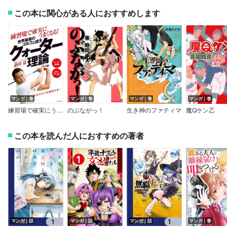
この本に関心がある人におすすめします
マンガ｜巻
マンガ｜巻
マンガ｜巻
マンガ｜巻
練習場で確実にうまくなる！ 世界最速のゴルフ上達法 クォーター理論
のぶながっ！
生き神のファティマ
魔Qケン乙
この本を読んだ人におすすめの著者
マンガ｜話
マンガ｜話
マンガ｜話
マンガ｜巻