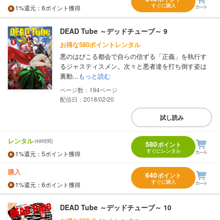
すぐに購入
1%
還元
：6ポイント獲得
DEAD Tube ～デッドチューブ～ 9
お得な580ポイントレンタル
悪のはびこる都会で自らの信ずる「正義」を執行す
るジャスティスメン。次々と悪者達を打ち倒す姿は
裏動...
もっと読む
194
配信日：2018/02/20
試し読み
レンタル
(48時間)
580
ポイント
すぐにレンタル
1%
還元
：5ポイント獲得
購入
640
ポイント
すぐに購入
1%
還元
：6ポイント獲得
DEAD Tube ～デッドチューブ～ 10