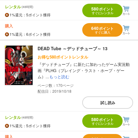
レンタル
(48時間)
580
ポイント
すぐにレンタル
1%
還元
：5ポイント獲得
購入
640
ポイント
すぐに購入
1%
還元
：6ポイント獲得
DEAD Tube ～デッドチューブ～ 13
お得な580ポイントレンタル
『デッドチューブ』に新たに加わったゲーム実況動
画『PLHG（プレイング・ラスト・ホープ・ゲー
ム）...
もっと読む
170
配信日：2019/10/18
試し読み
レンタル
(48時間)
580
ポイント
すぐにレンタル
1%
還元
：5ポイント獲得
購入