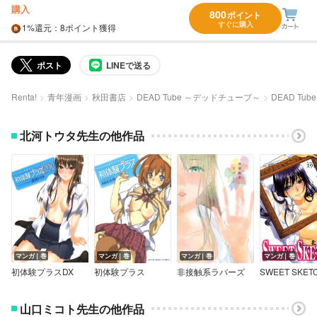
購入
800
ポイント
すぐに購入
1%
還元
：8ポイント獲得
ポスト
LINEで送る
Renta!
青年漫画
秋田書店
DEAD Tube ～デッドチューブ～
DEAD Tu
北河トウタ先生の他作品
マンガ｜巻
マンガ｜巻
マンガ｜巻
マンガ｜巻
初体験プラスDX
初体験プラス
非接触系ラバーズ
SWEET SKET
山口ミコト先生の他作品