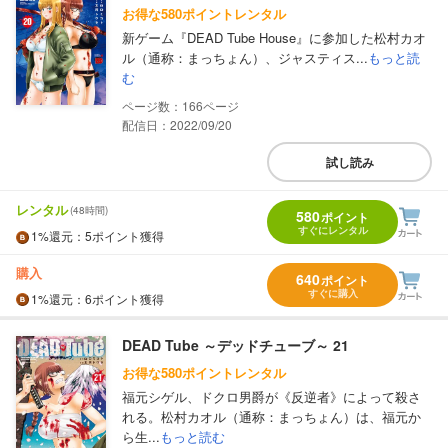
お得な580ポイントレンタル
新ゲーム『DEAD Tube House』に参加した松村カオ
ル（通称：まっちょん）、ジャスティス...
もっと読
む
166
配信日：2022/09/20
試し読み
レンタル
(48時間)
580
ポイント
すぐにレンタル
1%
還元
：5ポイント獲得
購入
640
ポイント
すぐに購入
1%
還元
：6ポイント獲得
DEAD Tube ～デッドチューブ～ 21
お得な580ポイントレンタル
福元シゲル、ドクロ男爵が《反逆者》によって殺さ
れる。松村カオル（通称：まっちょん）は、福元か
ら生...
もっと読む