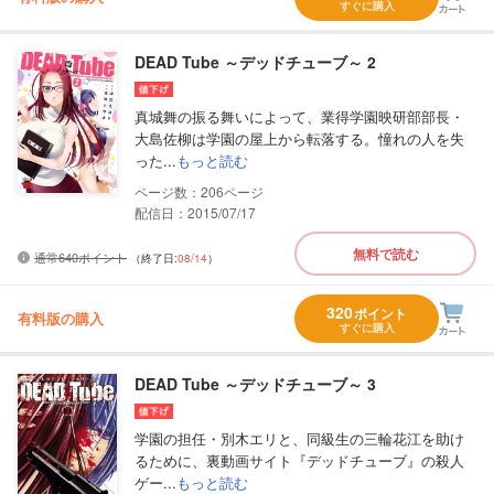
すぐに購入
DEAD Tube ～デッドチューブ～ 2
真城舞の振る舞いによって、業得学園映研部部長・
大島佐柳は学園の屋上から転落する。憧れの人を失
った...
もっと読む
206
配信日：2015/07/17
無料で読む
通常640ポイント
（終了日:
08/14
）
320
ポイント
有料版の購入
すぐに購入
DEAD Tube ～デッドチューブ～ 3
学園の担任・別木エリと、同級生の三輪花江を助け
るために、裏動画サイト『デッドチューブ』の殺人
ゲー...
もっと読む