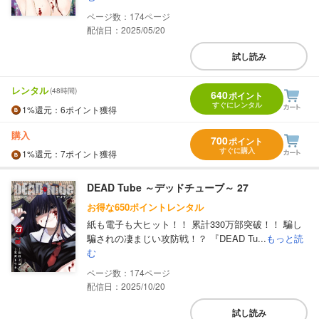
174
配信日：2025/05/20
試し読み
レンタル
(48時間)
640
ポイント
すぐにレンタル
1%
還元
：6ポイント獲得
購入
700
ポイント
すぐに購入
1%
還元
：7ポイント獲得
DEAD Tube ～デッドチューブ～ 27
お得な650ポイントレンタル
紙も電子も大ヒット！！ 累計330万部突破！！ 騙し
騙されの凄まじい攻防戦！？ 『DEAD Tu...
もっと読
む
174
配信日：2025/10/20
試し読み