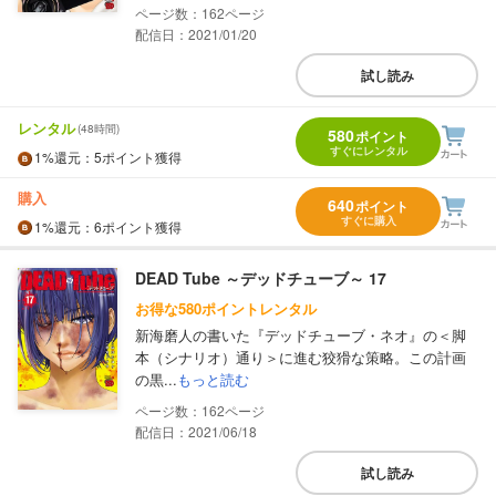
162
配信日：2021/01/20
試し読み
レンタル
(48時間)
580
ポイント
すぐにレンタル
1%
還元
：5ポイント獲得
購入
640
ポイント
すぐに購入
1%
還元
：6ポイント獲得
DEAD Tube ～デッドチューブ～ 17
お得な580ポイントレンタル
新海磨人の書いた『デッドチューブ・ネオ』の＜脚
本（シナリオ）通り＞に進む狡猾な策略。この計画
の黒...
もっと読む
162
配信日：2021/06/18
試し読み