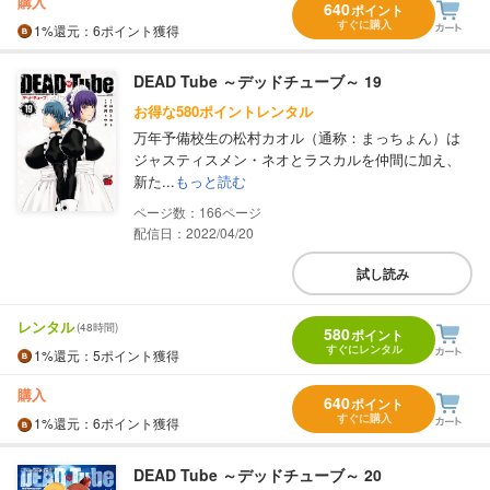
購入
640
ポイント
すぐに購入
1%
還元
：6ポイント獲得
DEAD Tube ～デッドチューブ～ 19
お得な580ポイントレンタル
万年予備校生の松村カオル（通称：まっちょん）は
ジャスティスメン・ネオとラスカルを仲間に加え、
新た...
もっと読む
166
配信日：2022/04/20
試し読み
レンタル
(48時間)
580
ポイント
すぐにレンタル
1%
還元
：5ポイント獲得
購入
640
ポイント
すぐに購入
1%
還元
：6ポイント獲得
DEAD Tube ～デッドチューブ～ 20