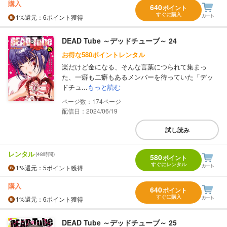
購入
640
ポイント
すぐに購入
1%
還元
：6ポイント獲得
DEAD Tube ～デッドチューブ～ 24
お得な580ポイントレンタル
楽だけど金になる、そんな言葉につられて集まっ
た、一癖も二癖もあるメンバーを待っていた「デッ
ドチュ...
もっと読む
174
配信日：2024/06/19
試し読み
レンタル
(48時間)
580
ポイント
すぐにレンタル
1%
還元
：5ポイント獲得
購入
640
ポイント
すぐに購入
1%
還元
：6ポイント獲得
DEAD Tube ～デッドチューブ～ 25