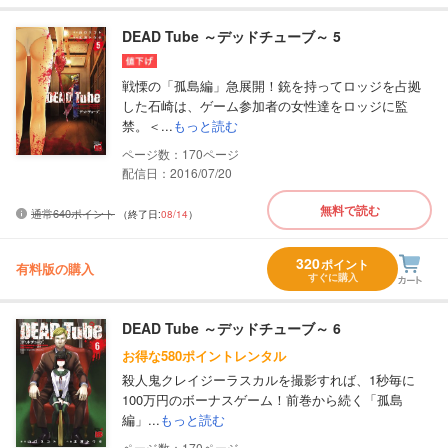
DEAD Tube ～デッドチューブ～ 5
戦慄の「孤島編」急展開！銃を持ってロッジを占拠
した石崎は、ゲーム参加者の女性達をロッジに監
禁。＜...
もっと読む
170
配信日：2016/07/20
無料で読む
通常640ポイント
（終了日:
08/14
）
320
ポイント
有料版の購入
すぐに購入
DEAD Tube ～デッドチューブ～ 6
お得な580ポイントレンタル
殺人鬼クレイジーラスカルを撮影すれば、1秒毎に
100万円のボーナスゲーム！前巻から続く「孤島
編」...
もっと読む
170