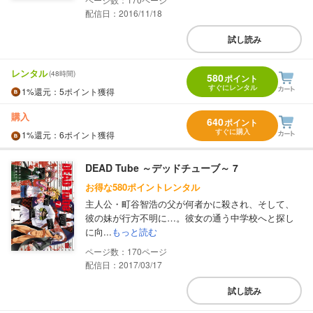
配信日：2016/11/18
試し読み
レンタル
(48時間)
580
ポイント
すぐにレンタル
1%
還元
：5ポイント獲得
購入
640
ポイント
すぐに購入
1%
還元
：6ポイント獲得
DEAD Tube ～デッドチューブ～ 7
お得な580ポイントレンタル
主人公・町谷智浩の父が何者かに殺され、そして、
彼の妹が行方不明に…。彼女の通う中学校へと探し
に向...
もっと読む
170
配信日：2017/03/17
試し読み