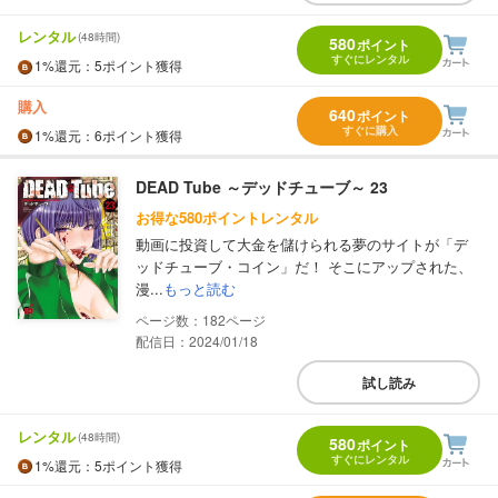
レンタル
(48時間)
580
ポイント
すぐにレンタル
1%
還元
：5ポイント獲得
購入
640
ポイント
すぐに購入
1%
還元
：6ポイント獲得
DEAD Tube ～デッドチューブ～ 23
お得な580ポイントレンタル
動画に投資して大金を儲けられる夢のサイトが「デ
ッドチューブ・コイン」だ！ そこにアップされた、
漫...
もっと読む
182
配信日：2024/01/18
試し読み
レンタル
(48時間)
580
ポイント
すぐにレンタル
1%
還元
：5ポイント獲得