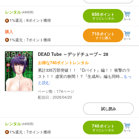
レンタル
(48時間)
650
ポイント
すぐにレンタル
1%
還元
：6ポイント獲得
購入
710
ポイント
すぐに購入
1%
還元
：7ポイント獲得
DEAD Tube ～デッドチューブ～ 28
お得な740ポイントレンタル
累計335万部突破！！ 『Dバイト』編！！ 衝撃のラ
スト！！ 虚実の狭間！？『生成AI』編も同時...
もっ
と読む
174
配信日：2026/04/20
試し読み
レンタル
(48時間)
740
ポイント
すぐにレンタル
1%
還元
：7ポイント獲得