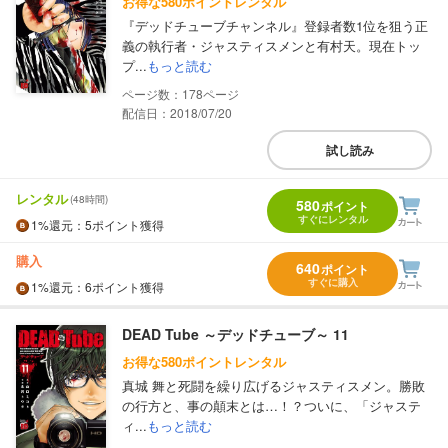
お得な580ポイントレンタル
『デッドチューブチャンネル』登録者数1位を狙う正
義の執行者・ジャスティスメンと有村天。現在トッ
プ...
もっと読む
178
配信日：2018/07/20
試し読み
レンタル
(48時間)
580
ポイント
すぐにレンタル
1%
還元
：5ポイント獲得
購入
640
ポイント
すぐに購入
1%
還元
：6ポイント獲得
DEAD Tube ～デッドチューブ～ 11
お得な580ポイントレンタル
真城 舞と死闘を繰り広げるジャスティスメン。勝敗
の行方と、事の顛末とは…！？ついに、「ジャステ
ィ...
もっと読む