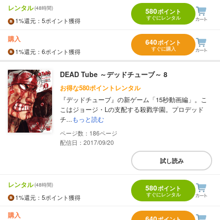
レンタル
(48時間)
580
ポイント
すぐにレンタル
1%
還元
：5ポイント獲得
購入
640
ポイント
すぐに購入
1%
還元
：6ポイント獲得
DEAD Tube ～デッドチューブ～ 8
お得な580ポイントレンタル
『デッドチューブ』の新ゲーム「15秒動画編」。こ
こはジョージ・Lの支配する殺戮学園。プロデッド
チ...
もっと読む
186
配信日：2017/09/20
試し読み
レンタル
(48時間)
580
ポイント
すぐにレンタル
1%
還元
：5ポイント獲得
購入
640
ポイント