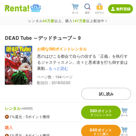
無料登録
レンタル
55万冊
以上、購入
147万冊
以上配信中！
DEAD Tube ～デッドチューブ～ 9
お得な580ポイントレンタル
悪のはびこる都会で自らの信ずる「正義」を執行す
るジャスティスメン。次々と悪者達を打ち倒す姿は
裏動...
もっと読む
194
配信日：2018/02/20
試し読み
レンタル
(48時間)
580
ポイント
すぐにレンタル
1%
還元
：5ポイント獲得
購入
640
ポイント
すぐに購入
1%
還元
：6ポイント獲得