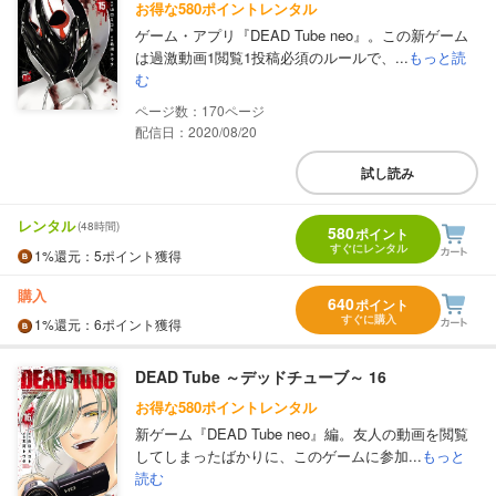
お得な580ポイントレンタル
ゲーム・アプリ『DEAD Tube neo』。この新ゲーム
は過激動画1閲覧1投稿必須のルールで、...
もっと読
む
170
配信日：2020/08/20
試し読み
レンタル
(48時間)
580
ポイント
すぐにレンタル
1%
還元
：5ポイント獲得
購入
640
ポイント
すぐに購入
1%
還元
：6ポイント獲得
DEAD Tube ～デッドチューブ～ 16
お得な580ポイントレンタル
新ゲーム『DEAD Tube neo』編。友人の動画を閲覧
してしまったばかりに、このゲームに参加...
もっと
読む