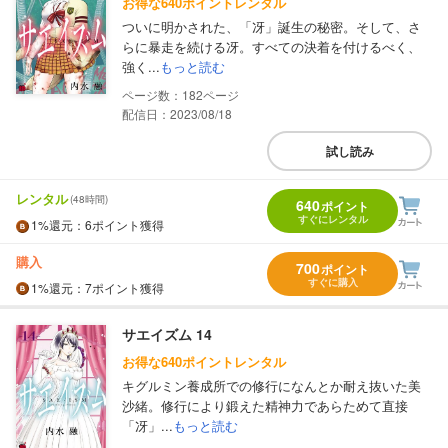
お得な640ポイントレンタル
ついに明かされた、「冴」誕生の秘密。そして、さ
らに暴走を続ける冴。すべての決着を付けるべく、
強く...
もっと読む
182
配信日：2023/08/18
試し読み
レンタル
(48時間)
640
ポイント
すぐにレンタル
1%
還元
：6ポイント獲得
購入
700
ポイント
すぐに購入
1%
還元
：7ポイント獲得
サエイズム 14
お得な640ポイントレンタル
キグルミン養成所での修行になんとか耐え抜いた美
沙緒。修行により鍛えた精神力であらためて直接
「冴」...
もっと読む