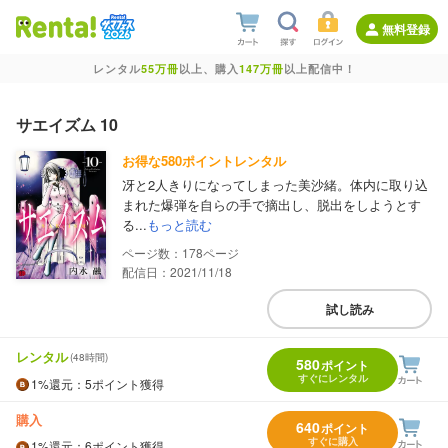
無料登録
レンタル
55万冊
以上、購入
147万冊
以上配信中！
サエイズム 10
お得な580ポイントレンタル
冴と2人きりになってしまった美沙緒。体内に取り込
まれた爆弾を自らの手で摘出し、脱出をしようとす
る...
もっと読む
178
配信日：2021/11/18
試し読み
レンタル
(48時間)
580
ポイント
すぐにレンタル
1%
還元
：5ポイント獲得
購入
640
ポイント
すぐに購入
1%
還元
：6ポイント獲得