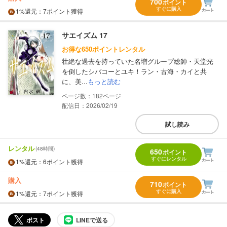
700
ポイント
すぐに購入
1%
還元
：7ポイント獲得
サエイズム 17
お得な650ポイントレンタル
壮絶な過去を持っていた名増グループ総帥・天堂光
を倒したシバコーとユキ！ラン・古海・カイと共
に、美...
もっと読む
182
配信日：2026/02/19
試し読み
レンタル
(48時間)
650
ポイント
すぐにレンタル
1%
還元
：6ポイント獲得
購入
710
ポイント
すぐに購入
1%
還元
：7ポイント獲得
ポスト
LINEで送る