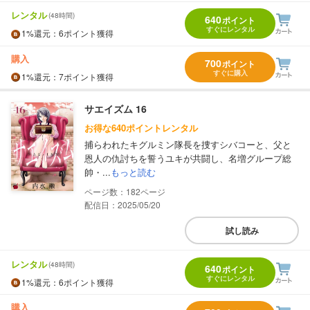
レンタル
(48時間)
640
ポイント
すぐにレンタル
1%
還元
：6ポイント獲得
購入
700
ポイント
すぐに購入
1%
還元
：7ポイント獲得
サエイズム 16
お得な640ポイントレンタル
捕らわれたキグルミン隊長を捜すシバコーと、父と
恩人の仇討ちを誓うユキが共闘し、名増グループ総
帥・...
もっと読む
182
配信日：2025/05/20
試し読み
レンタル
(48時間)
640
ポイント
すぐにレンタル
1%
還元
：6ポイント獲得
購入