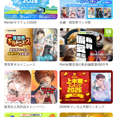
Renta!サマフェス2026
令嬢・異世界マンガ祭
異世界ギルドニュース
Renta!書店員の私的偏愛通信8月号
集英社人気作品キャンペーン
2026年マンガ上半期ランキング