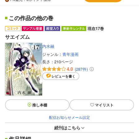
この作品の他の巻
現在17巻
サエイズム
内水融
ジャンル：
青年漫画
長さ：
210ページ
4.0
(287件)
レビューを書く
推し本棚
マイリスト
配信お知らせメール設定
続刊はこちら