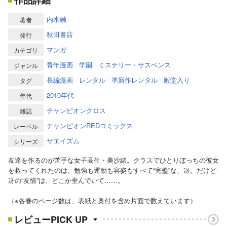
作品詳細
内水融
著者
秋田書店
発行
マンガ
カテゴリ
青年漫画
学園
ミステリー・サスペンス
ジャンル
長編漫画
レンタル
準新作レンタル
殿堂入り
タグ
2010年代
年代
チャンピオンクロス
雑誌
チャンピオンREDコミックス
レーベル
サエイズム
シリーズ
友達を作るのが苦手な女子高生・美沙緒。クラスでひとりぼっちの彼女
を救ってくれたのは、勉強も運動も容姿もすべて“完璧”な、冴。だけど
冴の“友情”は、どこか歪んでいて……。
（※各巻のページ数は、表紙と奥付を含め片面で数えています）
レビューPICK UP