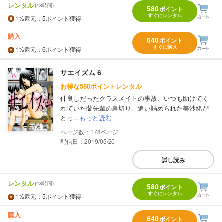
レンタル
(48時間)
580
ポイント
すぐにレンタル
1%
還元
：5ポイント獲得
購入
640
ポイント
すぐに購入
1%
還元
：6ポイント獲得
サエイズム 6
お得な580ポイントレンタル
仲良しだったクラスメイトの事故、いつも助けてく
れていた蘭先輩の裏切り。追い詰められた美沙緒が
とっ...
もっと読む
178
配信日：2019/05/20
試し読み
レンタル
(48時間)
580
ポイント
すぐにレンタル
1%
還元
：5ポイント獲得
購入
640
ポイント