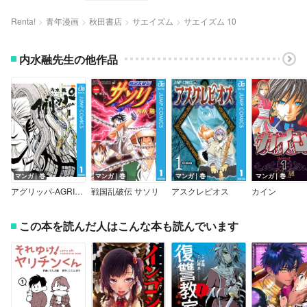
Renta!
青年漫画
秋田書店
サエイズム
サエイズム 10
内水融先生の他作品
マンガ｜巻
マンガ｜巻
マンガ｜巻
マンガ｜巻
アグリッパ-AGRIPPA-
戦国乱破伝 サソリ
アスクレピオス
カイン
この本を読んだ人はこんな本も読んでいます