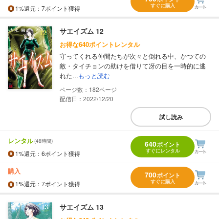
すぐに購入
1%
還元
：7ポイント獲得
サエイズム 12
お得な640ポイントレンタル
守ってくれる仲間たちが次々と倒れる中、かつての
敵・タイチョンの助けを借りて冴の目を一時的に逃
れた...
もっと読む
182
配信日：2022/12/20
試し読み
レンタル
(48時間)
640
ポイント
すぐにレンタル
1%
還元
：6ポイント獲得
購入
700
ポイント
すぐに購入
1%
還元
：7ポイント獲得
サエイズム 13