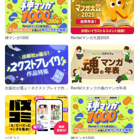
神マンガ1000
Renta!マンガ大賞2025
出版社が選ぶ！ネクストブレイク作品特集
Renta!スタッフの魂のマンガ年表
バズコミ
神マンガ1000