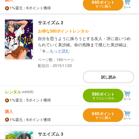
640
ポイント
すぐに購入
1%
還元
：6ポイント獲得
サエイズム 2
お得な580ポイントレンタル
自分を思うように操ろうとする友人・冴に追いつめ
られていく美沙緒。命の危険まで感じた美沙緒は、
「キ...
もっと読む
190
配信日：2015/11/20
試し読み
レンタル
(48時間)
580
ポイント
すぐにレンタル
1%
還元
：5ポイント獲得
購入
640
ポイント
すぐに購入
1%
還元
：6ポイント獲得
サエイズム 3