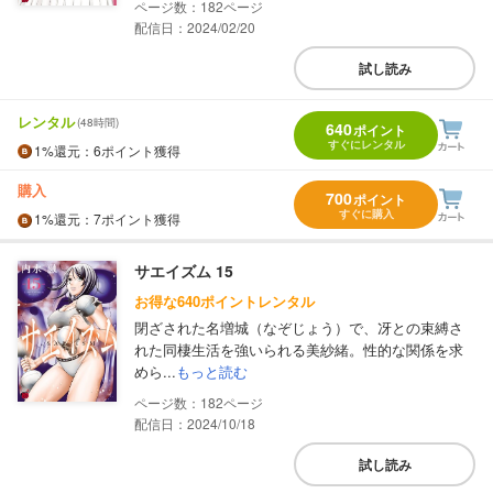
182
配信日：2024/02/20
試し読み
レンタル
(48時間)
640
ポイント
すぐにレンタル
1%
還元
：6ポイント獲得
購入
700
ポイント
すぐに購入
1%
還元
：7ポイント獲得
サエイズム 15
お得な640ポイントレンタル
閉ざされた名増城（なぞじょう）で、冴との束縛さ
れた同棲生活を強いられる美紗緒。性的な関係を求
めら...
もっと読む
182
配信日：2024/10/18
試し読み