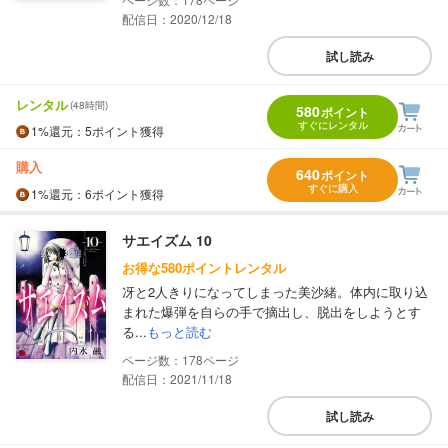
配信日：2020/12/18
試し読み
レンタル
(48時間)
580
ポイント
すぐにレンタル
1%
還元
：5ポイント獲得
購入
640
ポイント
すぐに購入
1%
還元
：6ポイント獲得
サエイズム 10
お得な580ポイントレンタル
冴と2人きりになってしまった美沙緒。体内に取り込
まれた爆弾を自らの手で摘出し、脱出をしようとす
る...
もっと読む
178
配信日：2021/11/18
試し読み