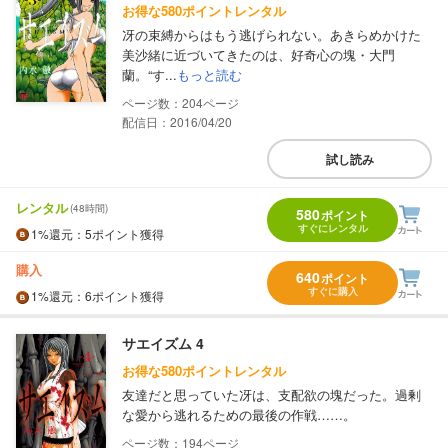
お得な580ポイントレンタル
冴の束縛からはもう逃げられない。あきらめかけた
美沙緒に近づいてきたのは、好奇心の塊・大門
蘭。“す...
もっと読む
204
配信日：2016/04/20
試し読み
レンタル
(48時間)
580
ポイント
すぐにレンタル
1%
還元
：5ポイント獲得
購入
640
ポイント
すぐに購入
1%
還元
：6ポイント獲得
サエイズム 4
お得な580ポイントレンタル
友達だと思っていた冴は、支配欲の塊だった。過剰
な愛から逃れるための最後の作戦……。
194