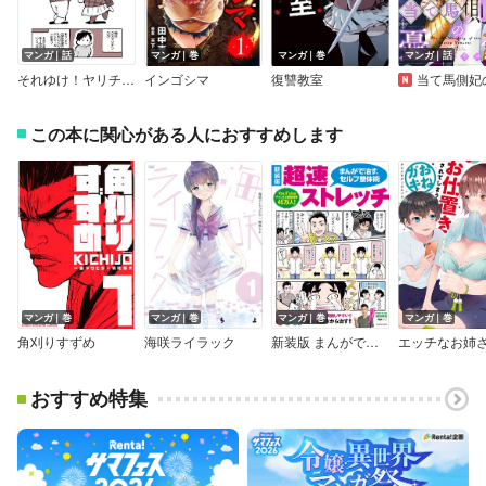
マンガ｜話
マンガ｜巻
マンガ｜巻
マンガ｜話
それゆけ！ヤリチンくん
インゴシマ
復讐教室
当て馬側妃の憂鬱 【連載
この本に関心がある人におすすめします
マンガ｜巻
マンガ｜巻
マンガ｜巻
マンガ｜巻
角刈りすずめ
海咲ライラック
新装版 まんがで治す超速ストレッチ
おすすめ特集