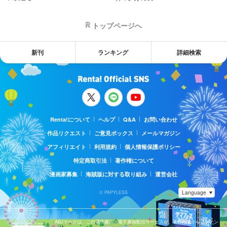
トップページへ
新刊
ランキング
詳細検索
Renta!について
ヘルプ
Q&A
お問い合わせ
作品リクエスト
ご意見ボックス
メールマガジン
アフィリエイト
利用規約
個人情報保護ポリシー
特定商取引法
著作権について
漫画家募集
海賊版に対する取り組み
運営会社
© PAPYLESS
ABJマークは、この電子書店・電子書籍配信サービスが、著作権者からコンテン