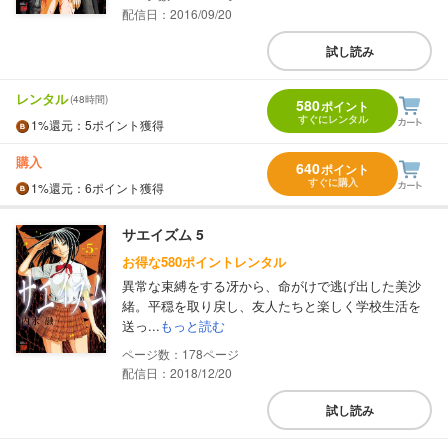
配信日：2016/09/20
試し読み
レンタル
(48時間)
580
ポイント
すぐにレンタル
1%
還元
：5ポイント獲得
購入
640
ポイント
すぐに購入
1%
還元
：6ポイント獲得
サエイズム 5
お得な580ポイントレンタル
異常な束縛をする冴から、命がけで逃げ出した美沙
緒。平穏を取り戻し、友人たちと楽しく学校生活を
送っ...
もっと読む
178
配信日：2018/12/20
試し読み