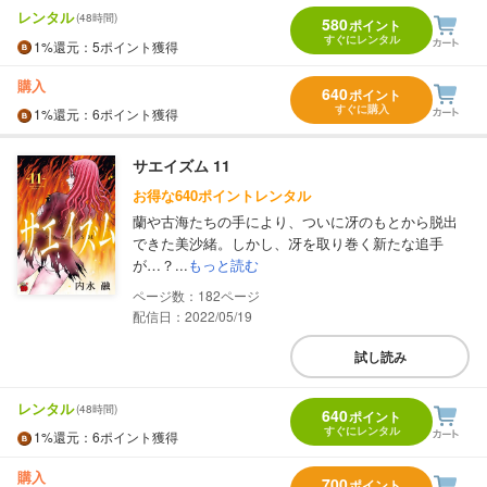
レンタル
(48時間)
580
ポイント
すぐにレンタル
1%
還元
：5ポイント獲得
購入
640
ポイント
すぐに購入
1%
還元
：6ポイント獲得
サエイズム 11
お得な640ポイントレンタル
蘭や古海たちの手により、ついに冴のもとから脱出
できた美沙緒。しかし、冴を取り巻く新たな追手
が…？...
もっと読む
182
配信日：2022/05/19
試し読み
レンタル
(48時間)
640
ポイント
すぐにレンタル
1%
還元
：6ポイント獲得
購入
700
ポイント