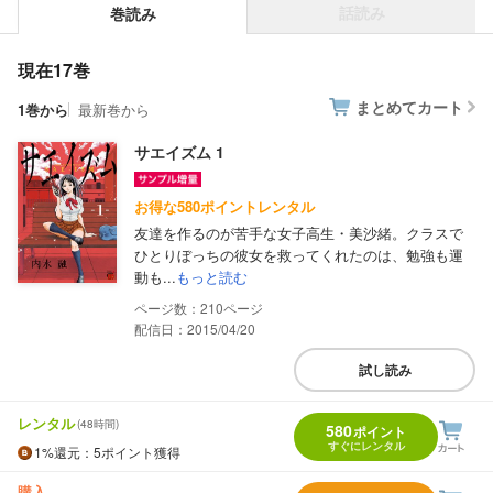
話読み
巻読み
現在17巻
まとめてカート
1巻から
最新巻から
サエイズム 1
お得な580ポイントレンタル
友達を作るのが苦手な女子高生・美沙緒。クラスで
ひとりぼっちの彼女を救ってくれたのは、勉強も運
動も...
もっと読む
210
配信日：2015/04/20
試し読み
レンタル
(48時間)
580
ポイント
すぐにレンタル
1%
還元
：5ポイント獲得
購入