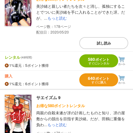
美沙緒と親しい者たちを次々と消し、孤独にするこ
とでついに美沙緒を手に入れることができた冴。だ
が、...
もっと読む
178
配信日：2020/05/20
試し読み
レンタル
(48時間)
580
ポイント
すぐにレンタル
1%
還元
：5ポイント獲得
購入
640
ポイント
すぐに購入
1%
還元
：6ポイント獲得
サエイズム 9
お得な580ポイントレンタル
両親の自殺未遂が冴の計画したものと知り、冴の屋
敷からの脱出を目指す美沙緒。だが、田鶴に重傷を
負わ...
もっと読む
178