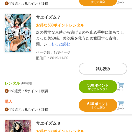
すぐに購入
1%
還元
：6ポイント獲得
サエイズム 7
お得な580ポイントレンタル
冴の異常な束縛から逃げるのを止め手中に堕ちてし
まった美沙緒。美沙緒を救うため奮闘する古海、
蘭、シ...
もっと読む
178
配信日：2019/11/20
試し読み
レンタル
(48時間)
580
ポイント
すぐにレンタル
1%
還元
：5ポイント獲得
購入
640
ポイント
すぐに購入
1%
還元
：6ポイント獲得
サエイズム 8
お得な580ポイントレンタル