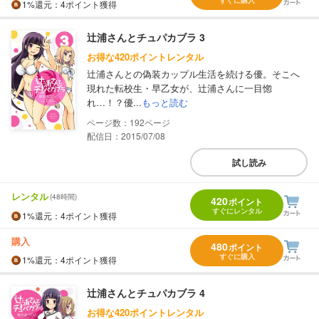
すぐに購入
1%
還元
：4ポイント獲得
辻浦さんとチュパカブラ 3
お得な420ポイントレンタル
辻浦さんとの偽装カップル生活を続ける優。そこへ
現れた転校生・早乙女が、辻浦さんに一目惚
れ…！？優...
もっと読む
192
配信日：2015/07/08
試し読み
レンタル
(48時間)
420
ポイント
すぐにレンタル
1%
還元
：4ポイント獲得
購入
480
ポイント
すぐに購入
1%
還元
：4ポイント獲得
辻浦さんとチュパカブラ 4
お得な420ポイントレンタル