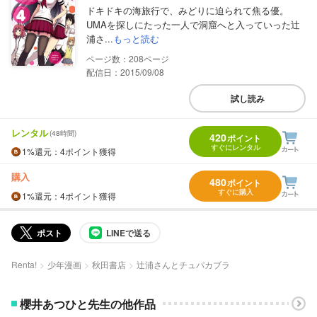
ドキドキの海旅行で、みどりに迫られて焦る優。
UMAを探しにたった一人で洞窟へと入っていった辻
浦さ...
もっと読む
208
配信日：2015/09/08
試し読み
レンタル
(48時間)
420
ポイント
すぐにレンタル
1%
還元
：4ポイント獲得
購入
480
ポイント
すぐに購入
1%
還元
：4ポイント獲得
ポスト
LINEで送る
Renta!
少年漫画
秋田書店
辻浦さんとチュパカブラ
櫻井あつひと先生の他作品