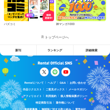
バズコミ
神マンガ1000
トップページへ
新刊
ランキング
詳細検索
Renta!について
ヘルプ
Q&A
お問い合わせ
作品リクエスト
ご意見ボックス
メールマガジン
アフィリエイト
利用規約
個人情報保護ポリシー
特定商取引法
著作権について
漫画家募集
海賊版に対する取り組み
運営会社