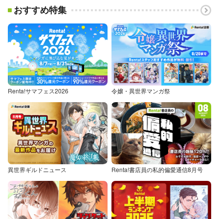
おすすめ特集
Renta!サマフェス2026
令嬢・異世界マンガ祭
異世界ギルドニュース
Renta!書店員の私的偏愛通信8月号