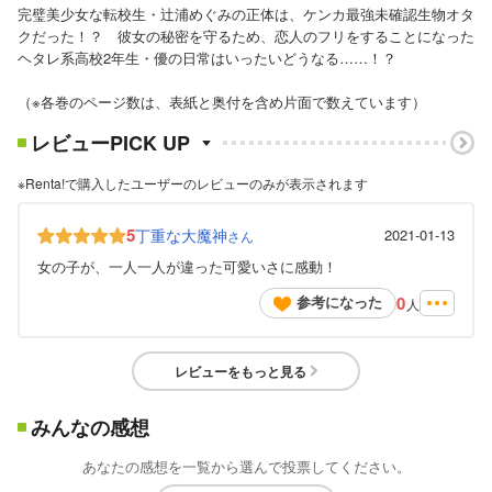
完璧美少女な転校生・辻浦めぐみの正体は、ケンカ最強未確認生物オタ
クだった！？ 彼女の秘密を守るため、恋人のフリをすることになった
ヘタレ系高校2年生・優の日常はいったいどうなる……！？
（※各巻のページ数は、表紙と奥付を含め片面で数えています）
レビューPICK UP
※Renta!で購入したユーザーのレビューのみが表示されます
5
丁重な大魔神
2021-01-13
さん
女の子が、一人一人が違った可愛いさに感動！
0
参考になった
人
レビューをもっと見る
みんなの感想
あなたの感想を一覧から選んで投票してください。