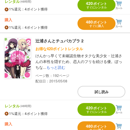
レンタル
(48時間)
420
ポイント
すぐにレンタル
1%
還元
：4ポイント獲得
購入
480
ポイント
すぐに購入
1%
還元
：4ポイント獲得
辻浦さんとチュパカブラ 2
お得な420ポイントレンタル
けんかっ早くて未確認生物オタクな美少女・辻浦さ
んの本性を隠すため、恋人のフリを続ける優。ぼっ
ちな...
もっと読む
192
配信日：2015/05/08
試し読み
レンタル
(48時間)
420
ポイント
すぐにレンタル
1%
還元
：4ポイント獲得
購入
480
ポイント