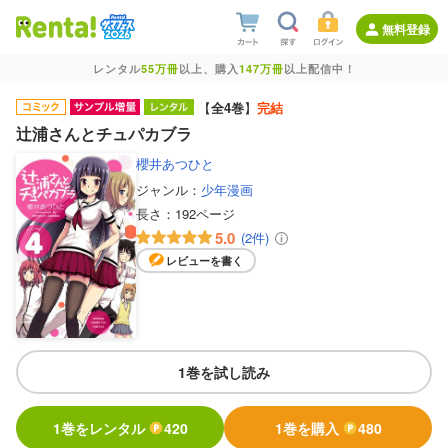
無料登録
レンタル
55万冊
以上、購入
147万冊
以上配信中！
【
全4巻
】
完結
辻浦さんとチュパカブラ
櫻井あつひと
ジャンル：
少年漫画
長さ：
192ページ
5.0
(2件)
レビューを書く
1巻を試し読み
1巻をレンタル
420
1巻を購入
480