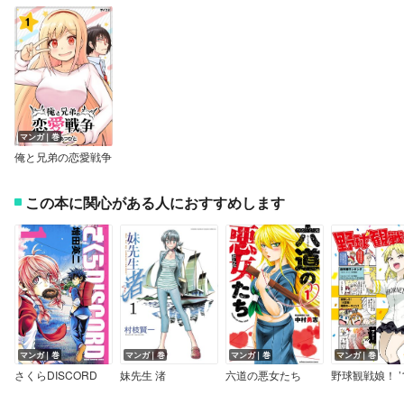
マンガ｜巻
俺と兄弟の恋愛戦争
この本に関心がある人におすすめします
マンガ｜巻
マンガ｜巻
マンガ｜巻
マンガ｜巻
さくらDISCORD
妹先生 渚
六道の悪女たち
野球観戦娘！ ’