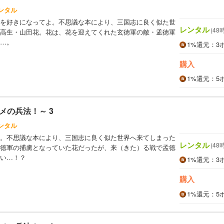
ンタル
を好きになってよ。不思議な本により、三国志に良く似た世
レンタル
(48
高生・山田花。花は、花を迎えてくれた玄徳軍の敵・孟徳軍
…。
1%
還元
：3
購入
1%
還元
：5
メの兵法！～ 3
ンタル
。不思議な本により、三国志に良く似た世界へ来てしまった
レンタル
(48
徳軍の捕虜となっていた花だったが、来（きた）る戦で孟徳
い…！？
1%
還元
：3
購入
1%
還元
：5