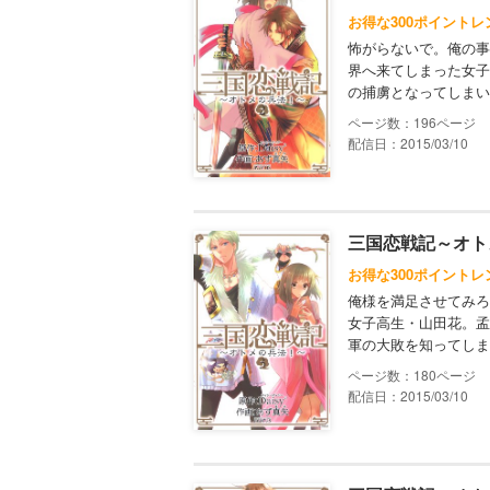
お得な300ポイントレ
怖がらないで。俺の事
界へ来てしまった女子
の捕虜となってしまい
196
配信日：2015/03/10
三国恋戦記～オト
お得な300ポイントレ
俺様を満足させてみろ
女子高生・山田花。孟
軍の大敗を知ってしま
180
配信日：2015/03/10