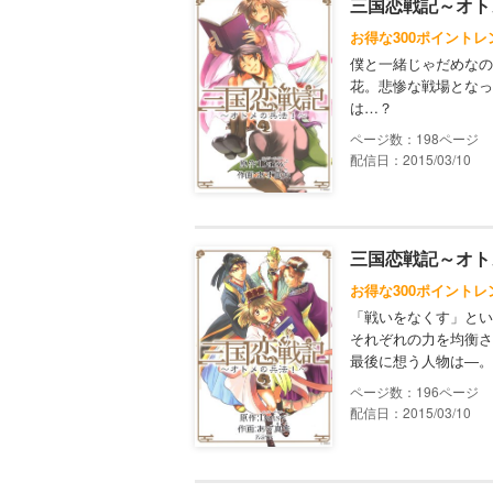
三国恋戦記～オト
お得な300ポイントレ
僕と一緒じゃだめなの
花。悲惨な戦場となっ
は…？
198
配信日：2015/03/10
三国恋戦記～オト
お得な300ポイントレ
「戦いをなくす」とい
それぞれの力を均衡さ
最後に想う人物は―。
196
配信日：2015/03/10