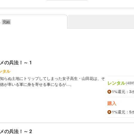
み
メの兵法！～ 1
ンタル
知らぬ土地にトリップしてしまった女子高生・山田花は、そ
レンタル
(48
徳が率いる軍に身を寄せる事になるが…。
1%
還元
：3
購入
1%
還元
：5
メの兵法！～ 2