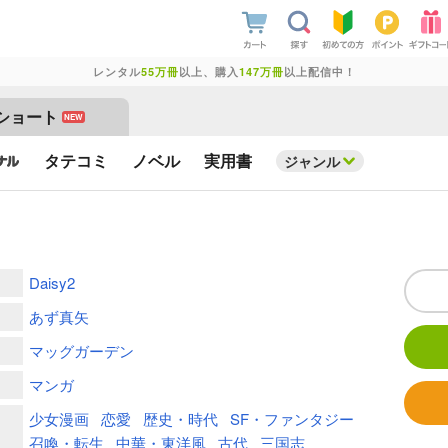
レンタル
55万冊
以上、購入
147万冊
以上配信中！
ショート
NEW
タテコミ
ノベル
実用書
ジャンル
Daisy2
あず真矢
マッグガーデン
マンガ
少女漫画
恋愛
歴史・時代
SF・ファンタジー
召喚・転生
中華・東洋風
古代
三国志