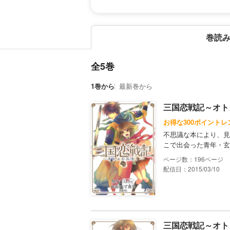
巻読
全5巻
1巻から
最新巻から
三国恋戦記～オト
お得な300ポイントレ
不思議な本により、見
こで出会った青年・玄
196
配信日：2015/03/10
三国恋戦記～オト