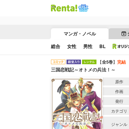
マンガ・ノベル
総合
女性
男性
BL
【
全5巻
】
完結
三国恋戦記～オトメの兵法！～
原作
作画
発行
カテゴリ
ジャンル