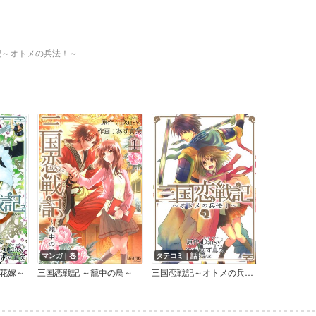
記～オトメの兵法！～
マンガ｜巻
タテコミ｜話
花嫁～
三国恋戦記 ～籠中の鳥～
三国恋戦記～オトメの兵法！～【フルカラー】