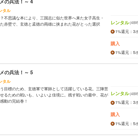
メの兵法！～ 4
ンタル
？不思議な本により、三国志に似た世界へ来た女子高生・
レンタル
(48
た赤壁で、玄徳と孟徳の両雄に挟まれた花がとった選択
1%
還元
：3
購入
1%
還元
：5
メの兵法！～ 5
ンタル
う目標のため、玄徳軍で軍師として活躍している花。三陣営
レンタル
(48
せるための戦いも、いよいよ佳境に。残す戦いの最中、花が
感動の完結巻！
1%
還元
：3
購入
1%
還元
：5