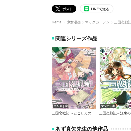
ポスト
LINEで送る
Renta!
少女漫画
マッグガーデン
三国恋戦
関連シリーズ作品
マンガ｜巻
マンガ｜巻
三国恋戦記 ～とこしえの華墨～
三国恋戦記～江東の
あず真矢先生の他作品