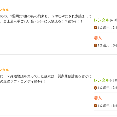
ンタル
のの、1週間に1度のあの約束も、うやむやにされ煮詰まって
レンタル
(48
、史上最も手ごわい受・宗一に天敵現る！？第3弾！！
1%
還元
：3
購入
1%
還元
：6
ンタル
に！？身辺警護を買って出た森永は、巽家居候計画を密かに
レンタル
(48
の最強ラブ・コメディ第4弾！
1%
還元
：3
購入
1%
還元
：6