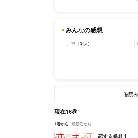
みんなの感想
神 (131人)
巻読
現在16巻
1巻から
最新巻から
恋する暴君 1