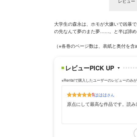
レビュー
大学生の森永は、ホモが大嫌いで凶暴で
の先なんて夢のまた夢……。と半ば諦め
（※各巻のページ数は、表紙と奥付を含
レビューPICK UP
※Renta!で購入したユーザーのレビューのみ
5
ははは
さん
原点にして最高な作品です。読み