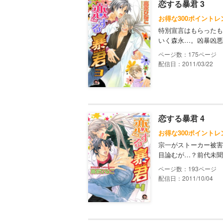
恋する暴君 3
お得な300ポイントレ
特別宣言はもらったも
いく森永…。凶暴凶悪
175
配信日：2011/03/22
恋する暴君 4
お得な300ポイントレ
宗一がストーカー被害
目論むが…？前代未聞
193
配信日：2011/10/04