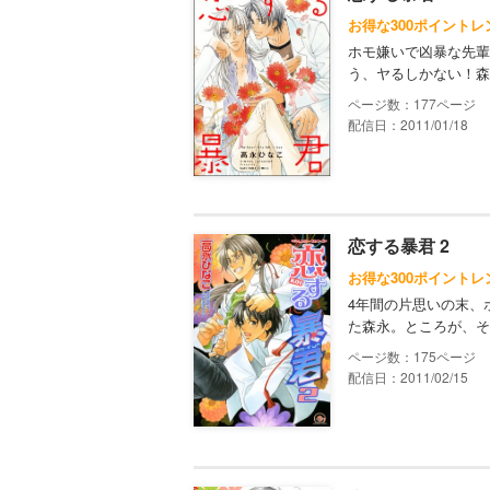
お得な300ポイントレ
ホモ嫌いで凶暴な先輩
う、ヤるしかない！森
177
配信日：2011/01/18
恋する暴君 2
お得な300ポイントレ
4年間の片思いの末、
た森永。ところが、そ
175
配信日：2011/02/15