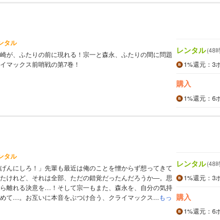
ンタル
レンタル
(48
崎が、ふたりの前に現れる！宗一と森永、ふたりの間に問題
イマックス前哨戦の第7巻！
1%
還元
：3
購入
1%
還元
：6
ンタル
レンタル
(48
げんにしろ！」先輩も最近は俺のことを憎からず想ってきて
たけれど、それは全部、ただの錯覚だったんだろうか―。思
1%
還元
：3
ら離れる決意を…！そして宗一もまた、森永を、自分の気持
購入
めて…。お互いに本音をぶつけ合う、クライマックス...
もっ
1%
還元
：6