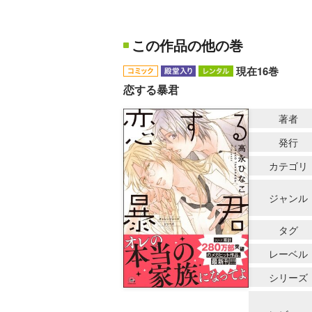
この作品の他の巻
現在16巻
恋する暴君
著者
発行
カテゴリ
ジャンル
タグ
レーベル
シリーズ