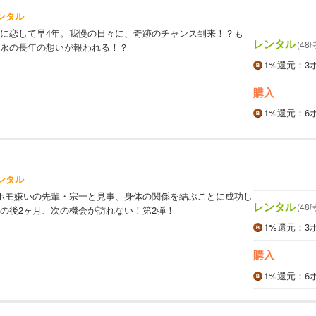
ンタル
に恋して早4年。我慢の日々に、奇跡のチャンス到来！？も
レンタル
(48
永の長年の想いが報われる！？
1%
還元
：3
購入
1%
還元
：6
ンタル
ホモ嫌いの先輩・宗一と見事、身体の関係を結ぶことに成功し
レンタル
(48
の後2ヶ月、次の機会が訪れない！第2弾！
1%
還元
：3
購入
1%
還元
：6