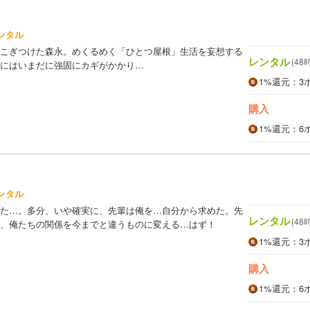
ンタル
こぎつけた森永。めくるめく「ひとつ屋根」生活を妄想する
レンタル
(48
にはいまだに強固にカギがかかり…
1%
還元
：3
購入
1%
還元
：6
ンタル
た…。多分、いや確実に、先輩は俺を…自分から求めた。先
レンタル
(48
、俺たちの関係を今までと違うものに変える…はず！
1%
還元
：3
購入
1%
還元
：6