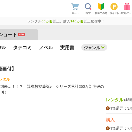
レンタル
56万冊
以上、購入
146万冊
以上配信中！
ショート
NEW
タテコミ
ノベル
実用書
ジャンル
漫画付】
ンタル
到来…！！？ 巽准教授爆誕v シリーズ累計250万部突破の
刊！
レンタル
(48
1%
還元
：3
購入
1%
還元
：7