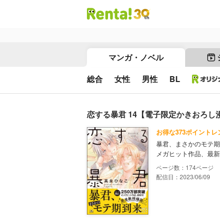
マンガ・ノベル
総合
女性
男性
BL
恋する暴君 14【電子限定かきおろし
お得な373ポイントレ
暴君、まさかのモテ期
メガヒット作品、最新
174
配信日：2023/06/09