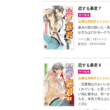
恋する暴君 7
お得な300ポイントレ
森永の昔の想い人・真
が立ちはだかる―クラ
161
配信日：2014/12/04
恋する暴君 8
お得な300ポイントレ
「恋愛脳なのもいいか
くれている、と思って
い悩む森永は、宗一か
ちを、本気で考えはじ
と読む