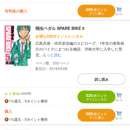
290
ポイント
有料版の購入
すぐに購入
弱虫ペダル SPARE BIKE 5
お得な520ポイントレンタル
広島呉南・待宮栄吉編のエピローグ、1年生の巻島裕
介のバイクにまつわる物語、洋南大学に入学した荒
北...
もっと読む
202
配信日：2019/03/08
試し読み
レンタル
(48時間)
520
ポイント
すぐにレンタル
1%
還元
：5ポイント獲得
購入
580
ポイント
すぐに購入
1%
還元
：5ポイント獲得