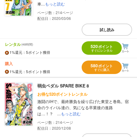
車...
もっと読む
214
配信日：2020/03/06
試し読み
レンタル
(48時間)
520
ポイント
すぐにレンタル
1%
還元
：5ポイント獲得
購入
580
ポイント
すぐに購入
1%
還元
：5ポイント獲得
弱虫ペダル SPARE BIKE 8
お得な520ポイントレンタル
激闘のIHで、最終勝負を繰り広げた東堂と巻島。宿
命のライバル達の、気になる卒業後の進路
は…！？ ...
もっと読む
214
配信日：2020/12/08