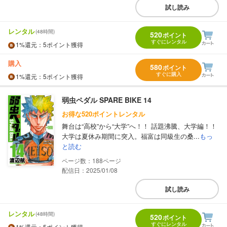
試し読み
レンタル
(48時間)
520
ポイント
すぐにレンタル
1%
還元
：5ポイント獲得
購入
580
ポイント
すぐに購入
1%
還元
：5ポイント獲得
弱虫ペダル SPARE BIKE 14
お得な520ポイントレンタル
舞台は“高校”から“大学”へ！！ 話題沸騰、大学編！！
大学は夏休み期間に突入。福富は同級生の桑...
もっ
と読む
188
配信日：2025/01/08
試し読み
レンタル
(48時間)
520
ポイント
すぐにレンタル
1%
還元
：5ポイント獲得