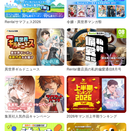
Renta!サマフェス2026
令嬢・異世界マンガ祭
異世界ギルドニュース
Renta!書店員の私的偏愛通信8月号
集英社人気作品キャンペーン
2026年マンガ上半期ランキング