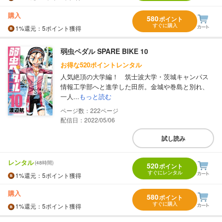
購入
580
ポイント
すぐに購入
1%
還元
：5ポイント獲得
弱虫ペダル SPARE BIKE 10
お得な520ポイントレンタル
人気絶頂の大学編！ 筑士波大学・茨城キャンパス
情報工学部へと進学した田所。金城や巻島と別れ、
一人...
もっと読む
222
配信日：2022/05/06
試し読み
レンタル
(48時間)
520
ポイント
すぐにレンタル
1%
還元
：5ポイント獲得
購入
580
ポイント
すぐに購入
1%
還元
：5ポイント獲得