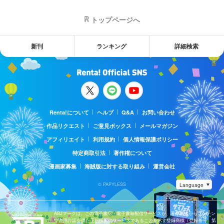
トップページへ
新刊
ランキング
詳細検索
Renta!について
ヘルプ
Q&A
お問い合わせ
作品リクエスト
ご意見ボックス
メールマガジン
アフィリエイト
利用規約
個人情報保護ポリシー
特定商取引法
著作権について
漫画家募集
海賊版に対する取り組み
運営会社
© PAPYLESS
ABJマークは、この電子書店・電子書籍配信サービスが、著作権者からコンテン
ツ使用許諾を得た正規版配信サービスであることを示す登録商標（登録番号 第