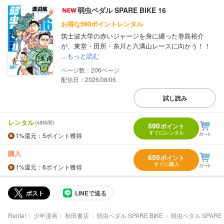
弱虫ペダル SPARE BIKE 16
お得な590ポイントレンタル
筑士波大学の赤いジャージを身に纏った巻島裕介
が、東堂・田所・糸川と六溝山レースに向かう！！
...
もっと読む
206
配信日：2026/08/06
試し読み
レンタル
(48時間)
590
ポイント
すぐにレンタル
1%
還元
：5ポイント獲得
購入
650
ポイント
すぐに購入
1%
還元
：6ポイント獲得
ポスト
LINEで送る
Renta!
少年漫画
秋田書店
弱虫ペダル SPARE BIKE
弱虫ペダル SPARE B