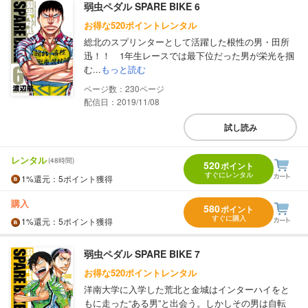
弱虫ペダル SPARE BIKE 6
お得な520ポイントレンタル
総北のスプリンターとして活躍した根性の男・田所
迅！！ 1年生レースでは最下位だった男が栄光を掴
む...
もっと読む
230
配信日：2019/11/08
試し読み
レンタル
(48時間)
520
ポイント
すぐにレンタル
1%
還元
：5ポイント獲得
購入
580
ポイント
すぐに購入
1%
還元
：5ポイント獲得
弱虫ペダル SPARE BIKE 7
お得な520ポイントレンタル
洋南大学に入学した荒北と金城はインターハイをと
もに走った“ある男”と出会う。しかしその男は自転