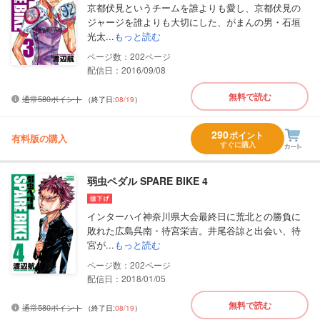
京都伏見というチームを誰よりも愛し、京都伏見の
ジャージを誰よりも大切にした、がまんの男・石垣
光太...
もっと読む
202
配信日：2016/09/08
無料で読む
通常580ポイント
（終了日:
08/19
）
290
ポイント
有料版の購入
すぐに購入
弱虫ペダル SPARE BIKE 4
インターハイ神奈川県大会最終日に荒北との勝負に
敗れた広島呉南・待宮栄吉。井尾谷諒と出会い、待
宮が...
もっと読む
202
配信日：2018/01/05
無料で読む
通常580ポイント
（終了日:
08/19
）