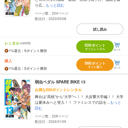
り広...
もっと読む
204
配信日：2023/05/08
試し読み
レンタル
(48時間)
520
ポイント
すぐにレンタル
1%
還元
：5ポイント獲得
購入
580
ポイント
すぐに購入
1%
還元
：5ポイント獲得
弱虫ペダル SPARE BIKE 13
お得な520ポイントレンタル
舞台は“高校”から“大学”へ！！ 大反響大学編！！ 大学
は夏休みへと突入！！ ファミレスでの話を...
もっと
読む
228
配信日：2024/01/05