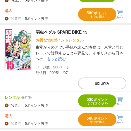
購入
580
ポイント
すぐに購入
1%
還元
：5ポイント獲得
弱虫ペダル SPARE BIKE 15
お得な520ポイントレンタル
東堂からのアツい手紙を読んだ巻島は、東堂と同じ
レースで対戦することを夢見て、イギリスから日本
への...
もっと読む
206
配信日：2025/11/07
試し読み
レンタル
(48時間)
520
ポイント
すぐにレンタル
1%
還元
：5ポイント獲得
購入
580
ポイント
すぐに購入
1%
還元
：5ポイント獲得