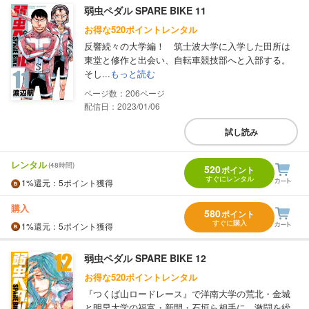
弱虫ペダル SPARE BIKE 11
お得な520ポイントレンタル
反響続々の大学編！ 筑士波大学に入学した田所は
東堂と修作と出会い、自転車競技部へと入部する。
そし...
もっと読む
206
配信日：2023/01/06
試し読み
レンタル
(48時間)
520
ポイント
すぐにレンタル
1%
還元
：5ポイント獲得
購入
580
ポイント
すぐに購入
1%
還元
：5ポイント獲得
弱虫ペダル SPARE BIKE 12
お得な520ポイントレンタル
『つくば山ロードレース』で洋南大学の荒北・金城
と明早大学の福富・新開・石垣ら相手に、激闘を繰