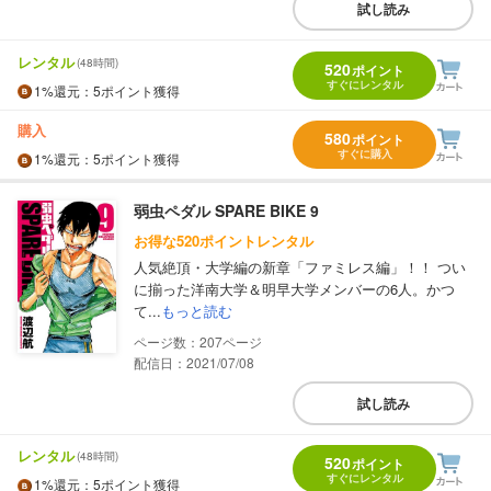
試し読み
レンタル
(48時間)
520
ポイント
すぐにレンタル
1%
還元
：5ポイント獲得
購入
580
ポイント
すぐに購入
1%
還元
：5ポイント獲得
弱虫ペダル SPARE BIKE 9
お得な520ポイントレンタル
人気絶頂・大学編の新章「ファミレス編」！！ つい
に揃った洋南大学＆明早大学メンバーの6人。かつ
て...
もっと読む
207
配信日：2021/07/08
試し読み
レンタル
(48時間)
520
ポイント
すぐにレンタル
1%
還元
：5ポイント獲得