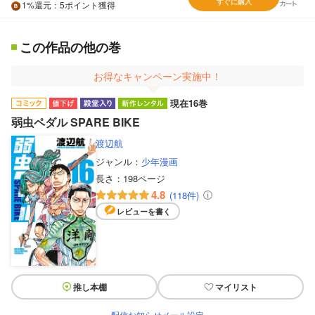
すぐに購入
1%
還元
：5ポイント獲得
この作品の他の巻
お得なキャンペーン実施中！
現在16巻
弱虫ペダル SPARE BIKE
渡辺航
ジャンル：
少年漫画
長さ：
198ページ
4.8
(118件)
レビューを書く
推し本棚
マイリスト
配信お知らせメール設定