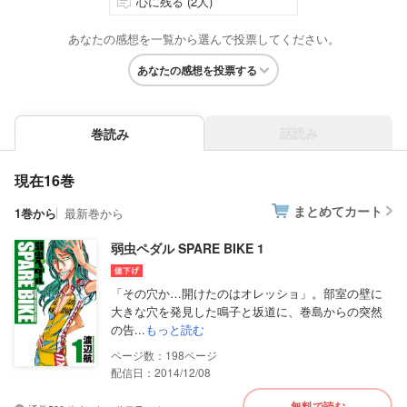
心に残る (2人)
あなたの感想を一覧から選んで投票してください。
あなたの感想を投票する
話読み
巻読み
現在16巻
まとめてカート
1巻から
最新巻から
弱虫ペダル SPARE BIKE 1
「その穴か…開けたのはオレッショ」。部室の壁に
大きな穴を発見した鳴子と坂道に、巻島からの突然
の告...
もっと読む
198
配信日：2014/12/08
無料で読む