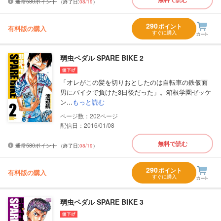
通常580ポイント
（終了日:
08/19
）
290
ポイント
有料版の購入
すぐに購入
弱虫ペダル SPARE BIKE 2
「オレがこの髪を切りおとしたのは自転車の鉄仮面
男にバイクで負けた3日後だった」。箱根学園ゼッケ
ン...
もっと読む
202
配信日：2016/01/08
無料で読む
通常580ポイント
（終了日:
08/19
）
290
ポイント
有料版の購入
すぐに購入
弱虫ペダル SPARE BIKE 3