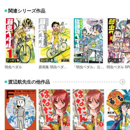
関連シリーズ作品
マンガ｜巻
マンガ｜巻
マンガ｜巻
マンガ｜巻
弱虫ペダル
原画集 弱虫ペダルCOLORS
「弱虫ペダル」公式アンソロジー 放課後ペダル ハイケイデンス
渡辺航先生の他作品