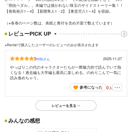
「弱虫ペダル」。本編では描かれない珠玉のサイドストーリー集！！
【巻島裕介1～4】【新開隼人1・2】【東堂尽八1～4】を収録。
（※各巻のページ数は、表紙と奥付を含め片面で数えています）
レビューPICK UP
※Renta!で購入したユーザーのレビューのみが表示されます
5
mio
2025-11-27
さん
やっぱりこの代のキャラクターたちが一際魅力的で読んでいて熱
くなる！過去編も大学編も最高に楽しめる。のめりこんで一気に
読み進めちゃう。
0
参考になった
人
レビューを見る
みんなの感想