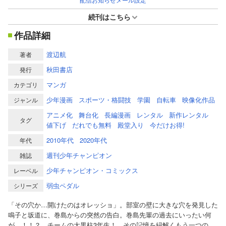
続刊はこちら
作品詳細
渡辺航
著者
秋田書店
発行
マンガ
カテゴリ
少年漫画
スポーツ・格闘技
学園
自転車
映像化作品
ジャンル
アニメ化
舞台化
長編漫画
レンタル
新作レンタル
タグ
値下げ
だれでも無料
殿堂入り
今だけお得!
2010年代
2020年代
年代
週刊少年チャンピオン
雑誌
少年チャンピオン・コミックス
レーベル
弱虫ペダル
シリーズ
「その穴か…開けたのはオレッショ」。部室の壁に大きな穴を発見した
鳴子と坂道に、巻島からの突然の告白。巻島先輩の過去にいったい何
が…！！？ チームの大黒柱3年生！ その記憶を紐解くもう一つの