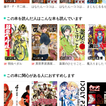
マンガ｜巻
マンガ｜話
マンガ｜巻
マンガ｜巻
藤子・F・不二雄トリビュート＆原作アンソロジー F THE TRIBUTE
はなたん―ココは華咲探偵事務所♪―【分冊版】
はなたん―ココは華咲探偵事務所♪―
この本を読んだ人はこんな本も読んでいます
マンガ｜巻
マンガ｜巻
マンガ｜巻
マンガ｜巻
弱虫ペダル
異世界居酒屋「のぶ」
薬屋のひとりごと～猫猫の後宮謎解き手帳～
この本に関心がある人におすすめします