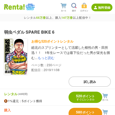
無料登録
レンタル
55万冊
以上、購入
147万冊
以上配信中！
弱虫ペダル SPARE BIKE 6
お得な520ポイントレンタル
総北のスプリンターとして活躍した根性の男・田所
迅！！ 1年生レースでは最下位だった男が栄光を掴
む...
もっと読む
230
配信日：2019/11/08
試し読み
レンタル
(48時間)
520
ポイント
すぐにレンタル
1%
還元
：5ポイント獲得
購入
580
ポイント