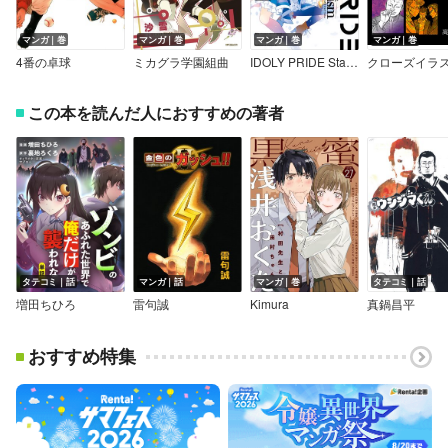
マンガ｜巻
マンガ｜巻
マンガ｜巻
マンガ｜巻
4番の卓球
ミカグラ学園組曲
IDOLY PRIDE Stage of Asterism
この本を読んだ人におすすめの著者
タテコミ｜話
マンガ｜話
マンガ｜巻
タテコミ｜話
増田ちひろ
雷句誠
Kimura
真鍋昌平
おすすめ特集